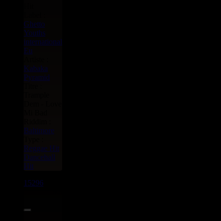
Label :
Ghetto
Youths
international
Eu
Artiste :
Kabaka
Pyramid
Titre :
Trample
Dem - Love
Mi Bad
Riddim :
Baltimore
Type :
Reggae Hit
Dancehall
Hit
15296
7"
9.95€