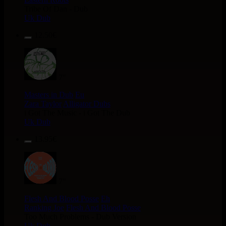
Tribe Of Dan - Dub
Uk Dub
12.50€
7"
Masters in Dub
Eu
Zara Taylor
Alligator Dubs
i Got The Music - i Got The Dub
Uk Dub
13.95€
7"
Flesh And Blood Posse
Eh
Ranking Joe
Flesh And Blood Posse
Too Much Problems - Dub Version
Uk Dub