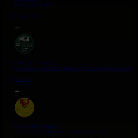
Bunnington Judah
Satan Go Away - Give Thanks And Praises
Reggae Hit
13.95€
12"
Earth And Power
Fr
Ranking Fox
Baltimores
Earth And Power
Radikal Wizdom
i Am Not insane - Push On
Uk Dub
14.95€
12"
P And J
Jah Fingers
Uk
George Bowen
Movement And Ranking Tipper
Reggae Music - Reggae Music Gone Clear