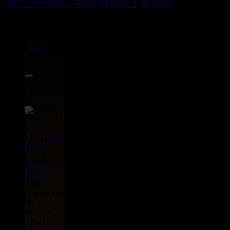
Hit
> Remix - Hip Hop
> Uk Dub
7" Dancehall Hit
14208
7"
15.95€
#1
Label :
Trs
Au
Artiste :
Foxy
Brown
Titre :
Always For
Me -
Version
Type :