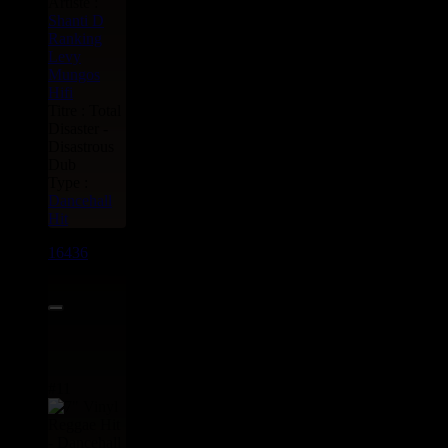
Artiste :
Shanti D
Ranking
Levy
Mungos
Hifi
Titre : Total
Disaster -
Disastrous
Dub
Type :
Dancehall
Hit
16436
7"
11.95€
#11