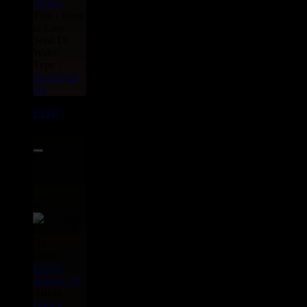
Murka
Titre : Jump
in Line -
Send Di
Water
Type :
Dancehall
Hit
10347
7"
7.50€
#6
Label :
Scotch
Bonnet
Uk
Artiste :
Daddy