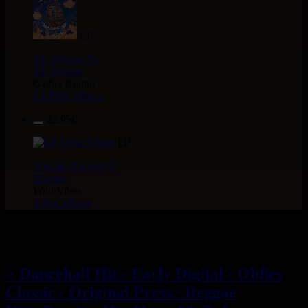
LP
Jah Version
Eu
Jah Version
Gather Round
Uk Dub Album
22.95€
LP
Youthie Records
Fr
Youthie
Wild Vibes
Artist Album
> TOP 20 > 7"
> Dancehall Hit
> Early Digital
> Oldies
Classic
> Original Press
> Reggae