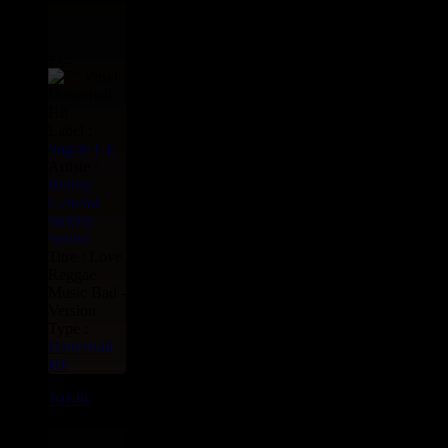
#12
Label :
Sagete
Uk
Artiste :
Bunny
General
Strictly
Sound
Titre : Love
Reggae
Music Bad -
Version
Type :
Dancehall
Hit
10146
7"
5.50€