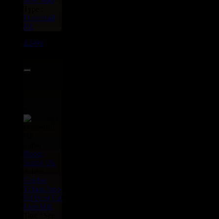
Mad Mad
Type :
Dancehall
Hit
12996
7"
49.95€
#9
Label :
Boom
Sound
Uk
Artiste :
Gardna
Tiffani Juno
Ed West
Fat
Lion Hifi
Titre : See