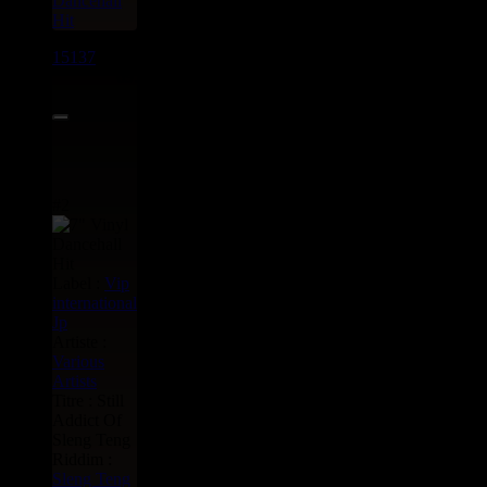
Dancehall
Hit
15137
7"
69.95€
#2
Label :
Vip
international
Jp
Artiste :
Various
Artists
Titre : Still
Addict Of
Sleng Teng
Riddim :
Sleng Teng