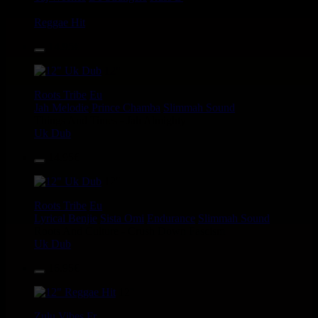
Angry Language - We Stand
Reggae Hit
14.95€
12"
Roots Tribe
Eu
Jah Melodie
Prince Chamba
Slimmah Sound
Things And Times - Jah Almighty
Uk Dub
14.95€
12"
Roots Tribe
Eu
Lyrical Benjie
Sista Omi
Endurance
Slimmah Sound
Roots And Culture - Crush Down Fascism
Uk Dub
16.95€
12"
Zulu Vibes
Fr