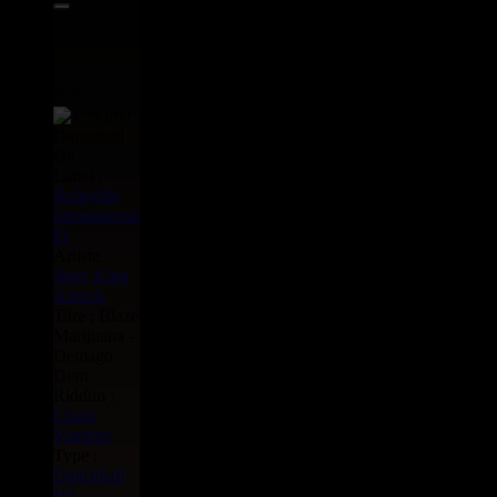
#13
Label :
Belleville
international
Fr
Artiste :
Jigsy King
Azrock
Titre : Blaze
Marijuana -
Demago
Dem
Riddim :
Chase
Vampire
Type :
Dancehall
Hit