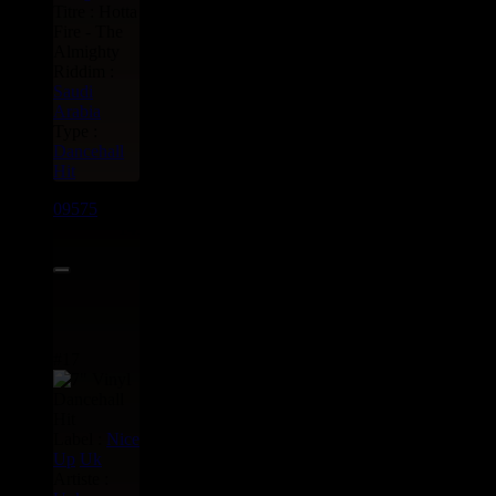
Titre : Hotta
Fire - The
Almighty
Riddim :
Saudi
Arabia
Type :
Dancehall
Hit
09575
7"
14.95€
#17
Label :
Nice
Up
Uk
Artiste :