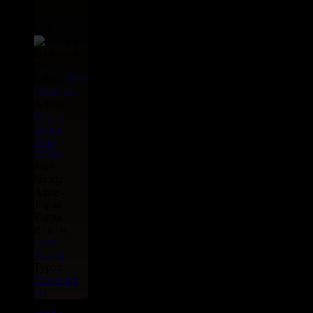
#19
Label :
Pure
Music
Eu
Artiste :
Gappy
Ranks
Delly
Ranks
Titre :
Neatly
Attire -
Toppa
Toppa
Riddim :
Saudi
Arabia
Type :
Dancehall
Hit