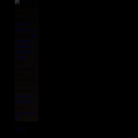
Label :
Scotch
Bonnet
Uk
Artiste :
Mr
Williamz
Mungos
Hifi
Sister
Carol
Titre :
Computer
Age -
Culture Mi
Vote
Riddim :
Diseases
Mad Mad
Type :
Dancehall
Hit
10345
7"
7.50€