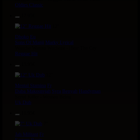
Oldies Classic
17.95€
12"
Dhoko
Eu
Sons Of Manji
Marky Lyrical
Waache Watoto Wacheze - Hear The Cry
Reggae Hit
15.95€
12"
Mental Stamina
Fr
Daba Makourejah
Syra
Benyah
Handyman
Serial Killer - Woman Being
Uk Dub
11.95€
7"
Jah Militant
Fr
Eastern Roots