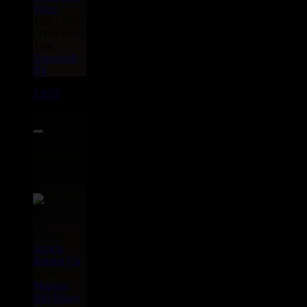
Vibes
Titre : Siren
- Dub Siren
Type :
Dancehall
Hit
13070
7"
10.95€
#5
Label :
Scotch
Bonnet
Uk
Artiste :
Mungos
Hifi
Mikey