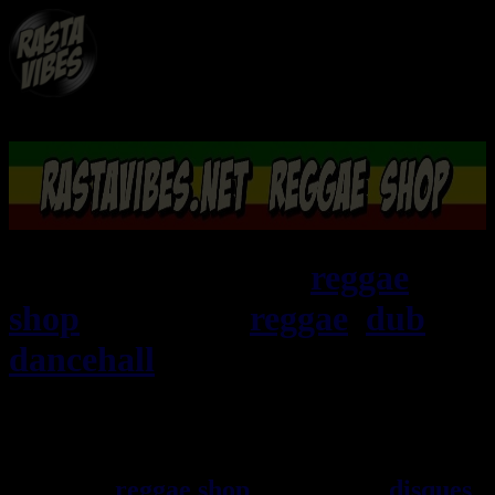
RASTAViBES.NET
reggae
shop
ska, roots,
reggae
,
dub
,
dancehall
, imports EU - US -
UK - Jamaica
Bienvenu(e) ! rastavibes.net
reggae shop
vendeur de
disques