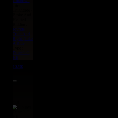
Unknown
Titre :
Thightride -
Broke And
Hearted
Riddim :
Joyride
Truth And
Rights
Take
A Ride
Type :
Dancehall
Hit
10230
7"
11.95€
#18