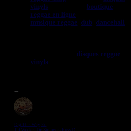
vinyls
depuis 1999
boutique
reggae en ligne
sp\E9cialiste
musique reggae
,
dub
,
dancehall
,
rocksteady, ska et toutes les
musiques en provenance de la
Jama\EFque. Vous trouverez un
grand choix de
disques
reggae
vinyls
7" / 45t, 10", 12", LPs /
33t, CDs, DVDs, revues, Livres
et Accessoires.
17.95€
12"
Dig This Way
Eu
Taj Weekes
De Strangers
Russ D