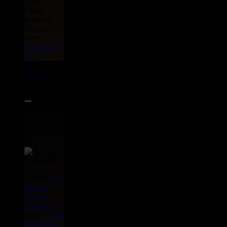
Titre :
Chain
Robbery -
Version
Type :
Dancehall
Hit
14231
7"
6.95€
#4
Label :
100
Fuegos
Fogata
Sounds
Fr
Artiste :
Big
Youth
Ryo