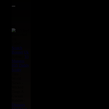
#8
Label :
Scotch
Bonnet
Uk
Artiste :
Yt
Mungos
Hifi
Daddy
Scotty
Titre :
World
News -
Wicked
Tings A
Gwaan
Riddim :
Diseases