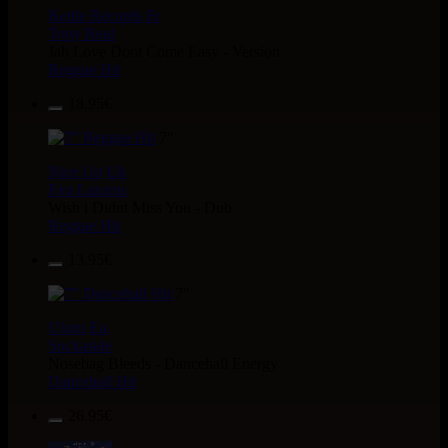
Kettle Records
Fr
Tony Reid
Jah Love Dont Come Easy - Version
Reggae Hit
18.95€
7"
Nice Up
Uk
Eva Lazarus
Wish i Didnt Miss You - Dub
Reggae Hit
13.95€
7"
Uluru
Eu
Suckaside
Nosebag Bleeds - Dancehall Energy
Dancehall Hit
26.95€