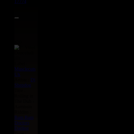
17774
7"
19.95€
#20
Label :
Musclecuts
Uk
Artiste :
Dj
Shepdog
Titre :
Rolling in
The Dub -
Aamissin
Riddim :
Bam Bam
Doctors
Darling
Type :