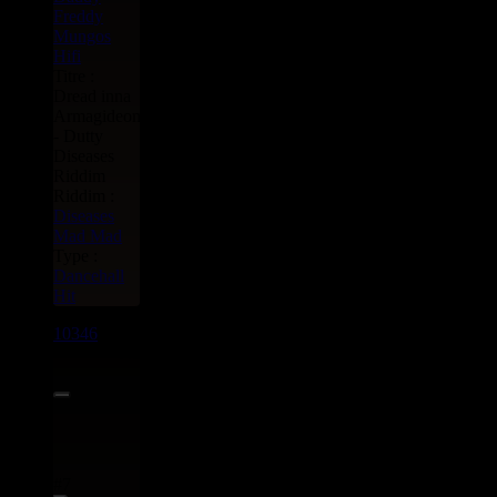
Freddy
Mungos
Hifi
Titre :
Dread inna
Armagideon
- Dutty
Diseases
Riddim
Riddim :
Diseases
Mad Mad
Type :
Dancehall
Hit
10346
7"
7.50€
#7