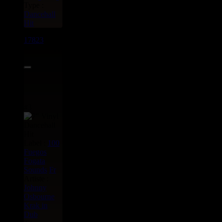
Type :
Dancehall
Hit
17823
7"
11.95€
#3
Label :
100
Fuegos
Fogata
Sounds
Fr
Artiste :
Johnny
Osbourne
Krak in
Dub