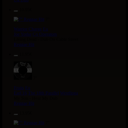
10.95€
7"
Warrior Charge
Eu
Joe Yorke
Co Operators
Living Dead - Dub On Cable Street
Reggae Hit
11.95€
7"
Fruits
Eu
Earl 16
The 18th Parallel
Westfinga
My Son - Hear My Dub
Reggae Hit
13.95€
7"