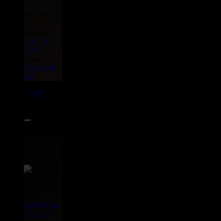
The Vibe -
Pay Your
Way
Riddim :
See The
Vibe
Type :
Dancehall
Hit
13402
7"
69.95€
#10
Label :
Dumbarton
Rock
Uk