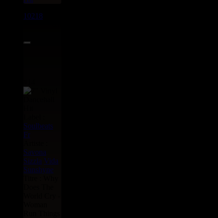
10218
7"
6.00€
#14
Label :
Soulbeats
Fr
Artiste :
Savona
Sizzla
Vida
Sunshyne
Titre : Why
Does The
World Cry -
Woman
Run Things