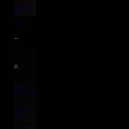
Type :
Dancehall
Hit
09322
7"
6.95€
#15
Label :
Belleville
international
Fr
Artiste :
Frisco Kid
Cisko
Titre :
Ganja Man