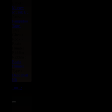
Label :
Meeuw
Muzak
Eu
Artiste :
Pampidoo
Tapes
Titre :
Ghetto
Rock -
Brain
Hunger
Riddim
Riddim :
Brain
Hunger
Type :
Dancehall
Hit
10012
7"
5.95€