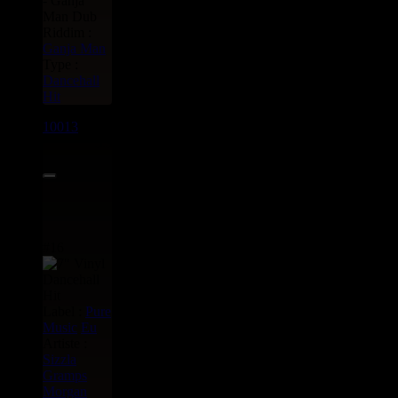
- Ganja
Man Dub
Riddim :
Ganja Man
Type :
Dancehall
Hit
10013
7"
5.95€
#16
Label :
Pure
Music
Eu
Artiste :
Sizzla
Gramps
Morgan