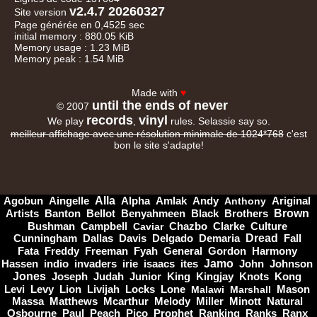
v2.4.7 20260327
Site version
Page générée en 0,4525 sec
initial memory : 880.05 KiB
Memory usage : 1.23 MiB
Memory peak : 1.54 MiB
Made with
♥
until the ends of never
© 2007
records
vinyl
We play
,
rules. Selassie say so.
meilleur affichage avec une résolution minimale de 1024*768
c'est
bon le site s'adapte!
Alla
Amlak
Andy
Agobun
Aingelle
Alpha
Anthony
Ariginal
Artists
Brown
Banton
Bellot
Benyahmeen
Black
Brothers
Clarke
Bushman
Campbell
Caviar
Chazbo
Culture
Dallas
Dread
Cunningham
Davis
Delgado
Demaria
Fall
General
Harmony
Fata
Freddy
Freeman
Fyah
Gordon
Hassen
isaacs
ites
Jamo
indio
invaders
irie
John
Johnson
Jones
Judah
Knots
Kong
Joseph
Junior
King
Kingjay
Locks
Levi
Levy
Lion
Livijah
Lone
Malawi
Marshall
Mason
Massa
Mcarthur
Miller
Minott
Matthews
Melody
Natural
Paul
Osbourne
Peach
Pico
Prophet
Ranking
Ranks
Ranx