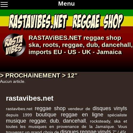
Menu
RASTAViBES.NET
reggae shop
ska, roots,
reggae
,
dub
,
dancehall
,
imports EU - US - UK - Jamaica
> PROCHAiNEMENT > 12"
Aucun article.
rastavibes.net
reggae shop
disques vinyls
rastavibes.net
vendeur de
boutique reggae en ligne
depuis 1999
spécialiste
musique reggae
dub
dancehall
,
,
, rocksteady, ska et
toutes les musiques en provenance de la Jamaïque. Vous
disques
reggae
vinyls
trouverez un grand choix de
7" / 45t,