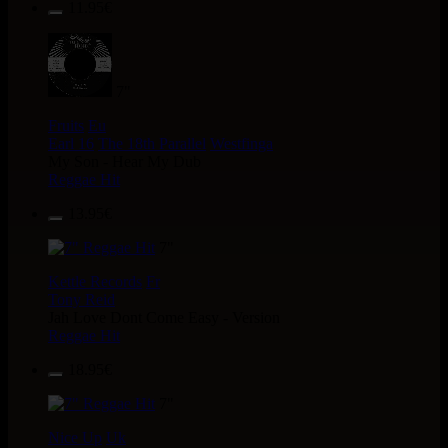
11.95€
7"
Fruits
Eu
Earl 16
The 18th Parallel
Westfinga
My Son - Hear My Dub
Reggae Hit
13.95€
7"
Kettle Records
Fr
Tony Reid
Jah Love Dont Come Easy - Version
Reggae Hit
18.95€
7"
Nice Up
Uk