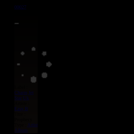
00027
LP
7.00€
Label :
Charm
Jet
Star
Uk
Artiste :
Easy B
Titre :
Prophecy
Type :
Artist
Album