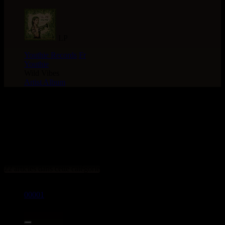
LP
Youthie Records
Fr
Youthie
Wild Vibes
Artist Album
> CATALOGUE >
PROMOTiONS > LPs > TYPE
: Artist Album
22 articles dans cette catégorie
00001
LP
9.95€