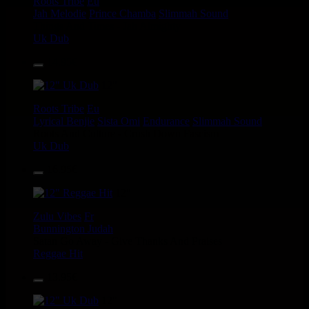
Roots Tribe
Eu
Jah Melodie
Prince Chamba
Slimmah Sound
Things And Times - Jah Almighty
Uk Dub
14.95€
12"
Roots Tribe
Eu
Lyrical Benjie
Sista Omi
Endurance
Slimmah Sound
Roots And Culture - Crush Down Fascism
Uk Dub
16.95€
12"
Zulu Vibes
Fr
Bunnington Judah
Satan Go Away - Give Thanks And Praises
Reggae Hit
13.95€
12"