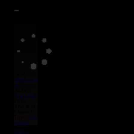
Label :
Senya Cum
Ja
Artiste :
Yasus Afari
Titre :
Revolution
Chapter 1
Type :
Artist
Album
00420
LP