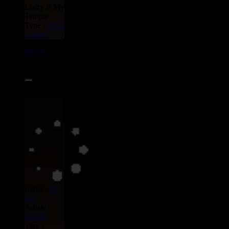
Livity is My
Temple
Type :
Artist
Album
00175
LP
8.00€
Label :
Vp
Us
Artiste :
Abijah
Titre :