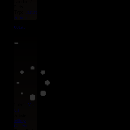
London 2
Paris
Type :
Artist
Album
00193
LP
8.00€
Label :
Vp
Us
Artiste :
Mikey
General