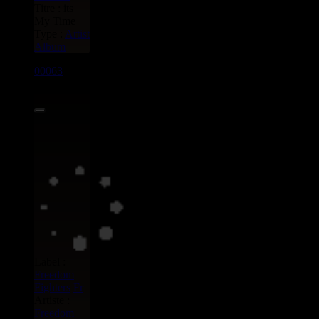
Titre : its
My Time
Type :
Artist
Album
00063
LP
10.00€
Label :
Freedom
Fighters
Fr
Artiste :
Freedom