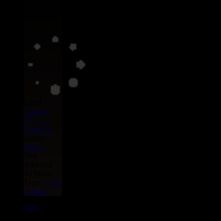
Label :
Altafaan
Minor 7
Flat 5
Ja
Artiste :
Taffari
Titre :
Addicted
To Music
Type :
Artist
Album
00017
LP
8.00€