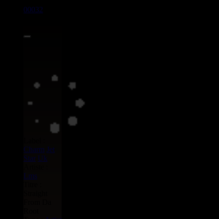
00032
LP
7.00€
Label :
Charm
Jet
Star
Uk
Artiste :
Lms
Titre :
Straight
From Da
Root