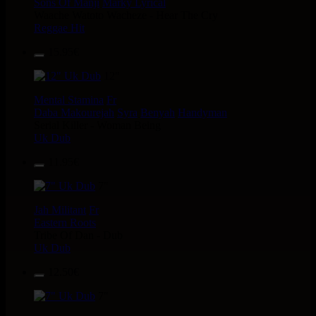
Sons Of Manji
Marky Lyrical
Waache Watoto Wacheze - Hear The Cry
Reggae Hit
15.95€
12"
Mental Stamina
Fr
Daba Makourejah
Syra
Benyah
Handyman
Serial Killer - Woman Being
Uk Dub
11.95€
7"
Jah Militant
Fr
Eastern Roots
Tribe Of Dan - Dub
Uk Dub
12.50€
7"