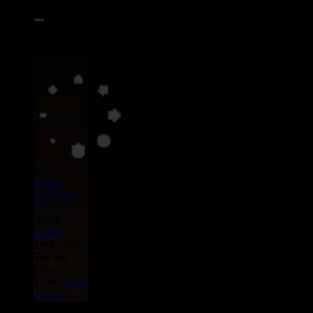
Label :
Black
Solidarity
Uk
Artiste :
Kasha
Titre : And
The irie
Vibes
Type :
Artist
Album