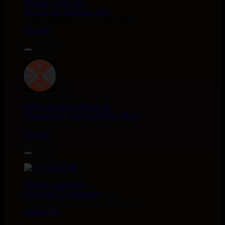
Masters in Dub
Eu
Zara Taylor
Alligator Dubs
i Got The Music - i Got The Dub
Uk Dub
13.95€
7"
Flesh And Blood Posse
Eh
Ranking Joe
Flesh And Blood Posse
Too Much Problems - Dub Version
Uk Dub
10.95€
7"
Warrior Charge
Eu
Joe Yorke
Co Operators
Living Dead - Dub On Cable Street
Reggae Hit