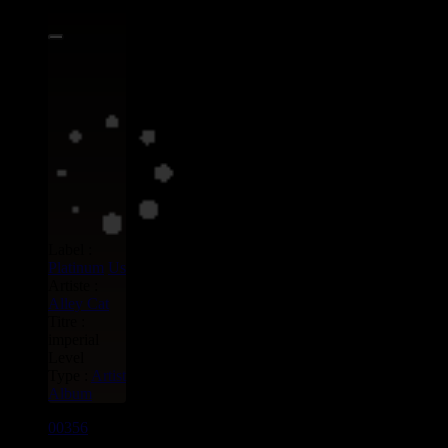
Label :
Platinum
Us
Artiste :
Alley Cat
Titre :
imperial
Level
Type :
Artist
Album
00356
LP
10.00€