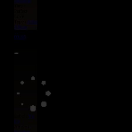
Stephens
Titre :
Perfect
Love
Type :
Artist
Album
00195
LP
8.00€
Label :
Vp
Us
Artiste :
Sanchez