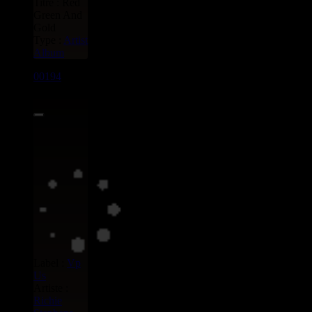
Titre : Red
Green And
Gold
Type :
Artist
Album
00194
LP
8.00€
Label :
Vp
Us
Artiste :
Richie