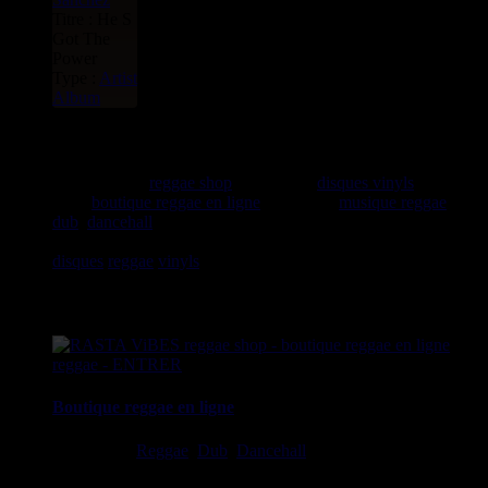
Titre : He S
Got The
Power
Type :
Artist
Album
rastavibes.net
rastavibes.net
reggae shop
vendeur de
disques vinyls
depuis
1999
boutique reggae en ligne
spécialiste
musique reggae
,
dub
,
dancehall
, rocksteady, ska et toutes les musiques en
provenance de la Jamaïque. Vous trouverez un grand choix de
disques
reggae
vinyls
7" / 45t, 10", 12", LPs / 33t, CDs,
DVDs, revues, Livres et Accessoires.
Boutique reggae en ligne
Ska, Roots,
Reggae
,
Dub
,
Dancehall
7", 10", 12", LPs, CDs,
DVDs, Livres, Accessoires