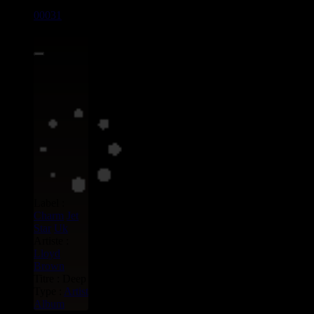
00031
LP
7.00€
Label :
Charm
Jet
Star
Uk
Artiste :
Lloyd
Brown
Titre : Deep
Type :
Artist
Album