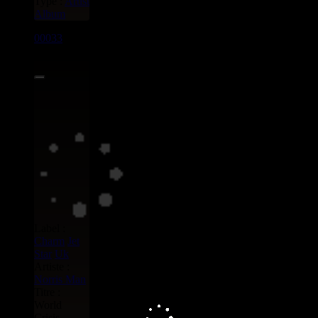
Type :
Artist
Album
00033
LP
7.00€
Label :
Charm
Jet
Star
Uk
Artiste :
Norris Man
Titre :
World
Crisis