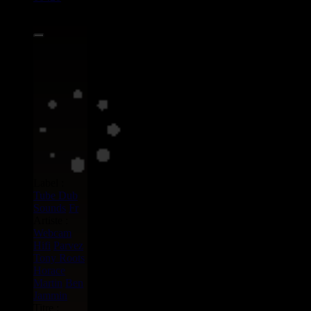
10.00€
Label :
Tube Dub
Sounds
Fr
Artiste :
Webcam
Hifi
Parvez
Tony Roots
Horace
Martin
Ben
Jammin
Titre :