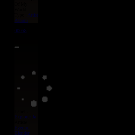
Of My
World
Type :
Artist
Album
00058
LP
8.00€
Label :
Explorer
Ja
Artiste :
Everton
Blender