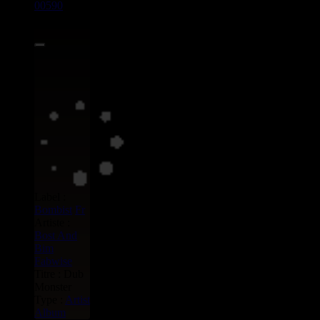
00590
LP
10.00€
Label :
Bombist
Fr
Artiste :
Bost And
Bim
Fabwise
Titre : Dub
Monster
Type :
Artist
Album