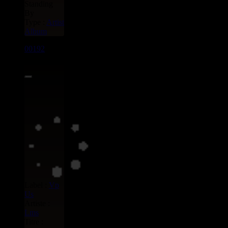
Standing
By
Type :
Artist
Album
00192
LP
8.00€
Label :
Vp
Us
Artiste :
Lms
Titre :