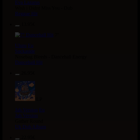
Eva Lazarus
Wish i Didnt Miss You - Dub
Reggae Hit
13.95€
7"
Uluru
Eu
Suckaside
Nosebag Bleeds - Dancehall Energy
Dancehall Hit
26.95€
LP
Jah Version
Eu
Jah Version
Gather Round
Uk Dub Album
22.95€