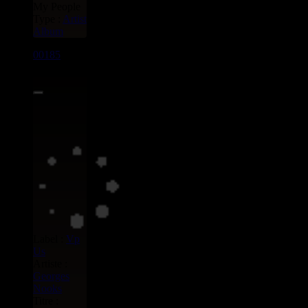
My People
Type :
Artist
Album
00185
LP
8.00€
Label :
Vp
Us
Artiste :
Georges
Nooks
Titre :