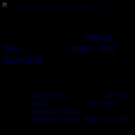
RASTAViBES.NET
reggae
shop
ska, roots,
reggae
,
dub
,
dancehall
, imports EU - US -
UK - Jamaica
Bienvenu(e) ! rastavibes.net
reggae shop
vendeur de
disques
vinyls
depuis 1999
boutique
reggae en ligne
sp\E9cialiste
musique reggae
,
dub
,
dancehall
,
rocksteady, ska et toutes les
musiques en provenance de la