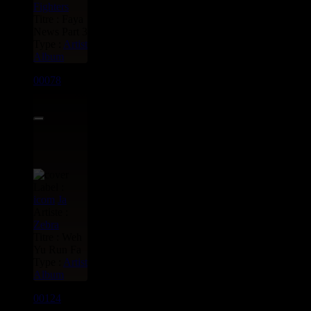
Fighters
Titre : Faya
News Part 3
Type :
Artist
Album
00078
LP
10.00€
Label :
icom
Ja
Artiste :
Zebra
Titre : Weh
Yu Run Fa
Type :
Artist
Album
00124
LP
7.00€