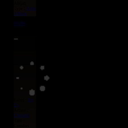
Abijah
Type :
Artist
Album
00180
LP
8.00€
Label :
Vp
Us
Artiste :
Chrisinti
Titre :
Comfort