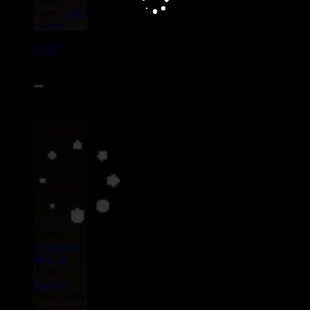
Type :
Artist
Album
00035
LP
7.00€
Label :
Charm
Jet
Star
Uk
Artiste :
Savana
Titre : Yutes
Dem