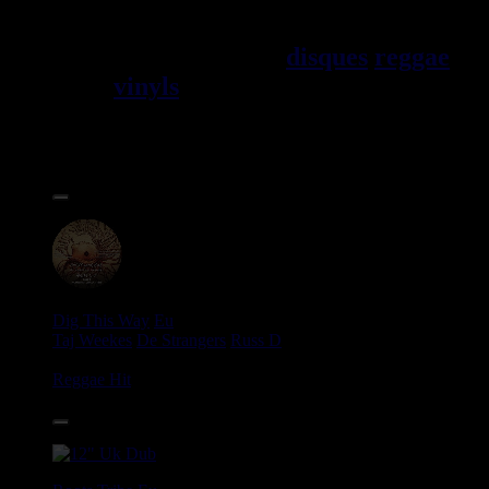
Jama\EFque. Vous trouverez un
grand choix de
disques
reggae
vinyls
7" / 45t, 10", 12", LPs /
33t, CDs, DVDs, revues, Livres
et Accessoires.
17.95€
12"
Dig This Way
Eu
Taj Weekes
De Strangers
Russ D
Angry Language - We Stand
Reggae Hit
14.95€
12"