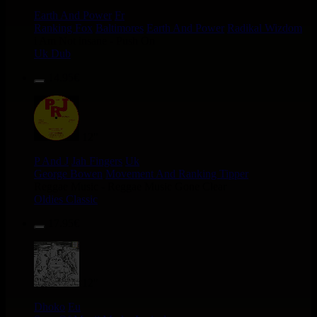
Earth And Power
Fr
Ranking Fox
Baltimores
Earth And Power
Radikal Wizdom
i Am Not insane - Push On
Uk Dub
14.95€
12"
P And J
Jah Fingers
Uk
George Bowen
Movement And Ranking Tipper
Reggae Music - Reggae Music Gone Clear
Oldies Classic
17.95€
12"
Dhoko
Eu