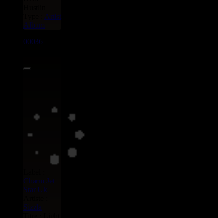
Hustlin
Type :
Artist
Album
00036
LP
8.00€
Label :
Charm
Jet
Star
Uk
Artiste :
Sizzla
Titre : Light