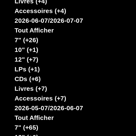
Livres (+4)
disques
reggae
vinyls
trouverez un grand choix de
7" / 45t,
10", 12", LPs / 33t, CDs, DVDs, revues, Livres et Accessoires.
Accessoires (+4)
2026-06-07/2026-07-07
Tout Afficher
7" (+26)
10" (+1)
Boutique reggae en ligne
12" (+7)
LPs (+1)
Reggae
Dub
Dancehall
Ska, Roots,
,
,
7", 10", 12", LPs,
CDs, DVDs, Livres, Accessoires
CDs (+6)
imports EU - US - UK - Jamaica
1 avenue Georges Clemenceau - 64500 Saint Jean de Luz,
Livres (+7)
FRANCE
Tel : 0033 650 918 605
Accessoires (+7)
Email :
2026-05-07/2026-06-07
Tout Afficher
Stats
7" (+65)
2645 Labels 5556 Artistes 2081 Riddims
Site mis à jour le : 2026-08-05 21:19