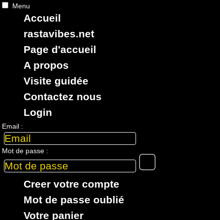
Menu
Accueil
RASTAViBES.NET
reggae shop
rastavibes.net
ska, roots,
reggae
,
dub
,
dancehall
,
Page d'accueil
imports EU - US - UK - Jamaica
A propos
Visite guidée
Contactez nous
Login
> CATALOGUE > NOUVEAUTES > 7" > TYPE
Email :
: Early Digital
9 articles dans cette catégorie
Mot de passe :
7"
7"
7"
7"
7"
Creer votre compte
17825
13.95€
11900
13.95€
17828
13.95€
07163
5.95€
06354
6.
Mot de passe oublié
Votre panier