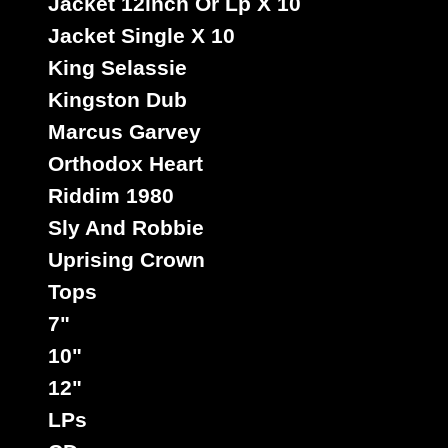
Jacket 12inch Or Lp X 10
Jacket Single X 10
King Selassie
Kingston Dub
Marcus Garvey
Orthodox Heart
Riddim 1980
Sly And Robbie
Uprising Crown
Tops
7"
10"
12"
LPs