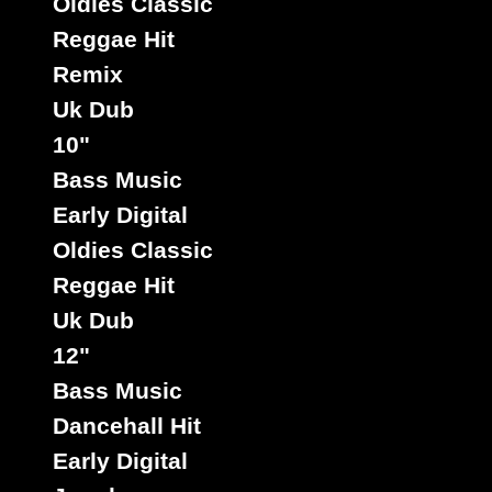
Early
Early
Oldies Classic
Titre :
Digital
Digital
Reggae Hit
Chill Out
Chill Out
Remix
- Talk in it
Uk Dub
Riddim :
Chill
10"
Out
Bass Music
Chill
Early Digital
Out
Oldies Classic
Type :
Reggae Hit
Early
Uk Dub
Digital
12"
Bass Music
7"
7"
7"
7"
Dancehall Hit
06355
8.95€
10704
7.95€
10705
7.95€
09171
4.95€
Early Digital