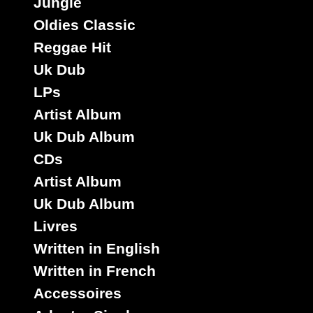
Jungle
Oldies Classic
Reggae Hit
Uk Dub
Label :
Label :
Label :
Label :
LPs
Night
Photographer
Photographer
Sip A
Life
Artist Album
Cup
Eu
Eu
Posse
Uk
Uk Dub Album
Uk
Artiste :
Artiste :
CDs
Carl
Daddy
Artiste :
Artist Album
Meeks
Lilly
Johnny
Artiste :
Osbourne
Tenor
Uk Dub Album
Daddy
Admiral
Saw
Livres
Lilly
Tibet
Titre :
Written in English
Specials
Titre : i
Medlys -
Know -
Written in French
Titre :
Titre :
Dub
Version
New
Computer
Accessoires
Type :
Know
Slang -
Track -
Early