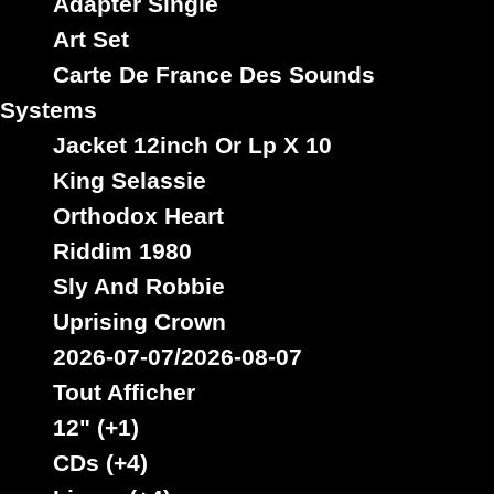
Riddim :
Adapter Single
Shocking
Curfew
Cuss
Digital
Shocking
Riddim :
Art Set
Riddim :
New
Cuss
Carte De France Des Sounds
New
Slang
Slang
Systems
Type :
Early
Rougher
Jacket 12inch Or Lp X 10
Rougher
Digital
Yet
King Selassie
Yet
Type :
Orthodox Heart
Type :
Early
Early
Digital
Riddim 1980
Digital
Sly And Robbie
Uprising Crown
2026-07-07/2026-08-07
rastavibes.net
Tout Afficher
reggae shop
disques vinyls
rastavibes.net
vendeur de
12" (+1)
boutique reggae en ligne
depuis 1999
spécialiste
CDs (+4)
musique reggae
dub
dancehall
,
,
, rocksteady, ska et
toutes les musiques en provenance de la Jamaïque. Vous