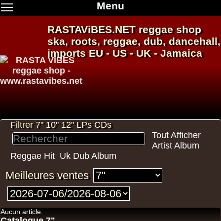
Menu
RASTAViBES.NET
reggae shop
ska, roots,
reggae
,
dub
,
dancehall
,
imports EU - US - UK - Jamaica
Filtrer 7" 10" 12" LPs CDs
Tout Afficher
Artist Album
Reggae Hit
Uk Dub Album
Meilleures ventes
Aucun article.
Catalogue 7"