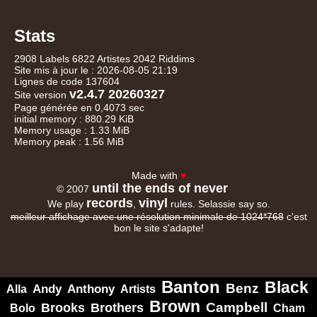
Stats
2908 Labels 6822 Artistes 2042 Riddims
Site mis à jour le : 2026-08-05 21:19
Lignes de code 137604
v2.4.7 20260327
Site version
Page générée en 0,4073 sec
initial memory : 880.29 KiB
Memory usage : 1.33 MiB
Memory peak : 1.56 MiB
Made with
♥
until the ends of never
© 2007
records
vinyl
We play
,
rules. Selassie say so.
meilleur affichage avec une résolution minimale de 1024*768
c'est
bon le site s'adapte!
Banton
Black
Benz
Alla
Andy
Anthony
Artists
Brown
Campbell
Brooks
Brothers
Bolo
Cham