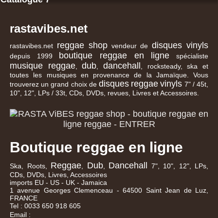
rastavibes.net
reggae shop
disques vinyls
rastavibes.net
vendeur de
boutique reggae en ligne
depuis 1999
spécialiste
musique reggae
dub
dancehall
,
,
, rocksteady, ska et
toutes les musiques en provenance de la Jamaïque. Vous
disques
reggae
vinyls
trouverez un grand choix de
7" / 45t,
10", 12", LPs / 33t, CDs, DVDs, revues, Livres et Accessoires.
Boutique reggae en ligne
Reggae
Dub
Dancehall
Ska, Roots,
,
,
7", 10", 12", LPs,
CDs, DVDs, Livres, Accessoires
imports EU - US - UK - Jamaica
1 avenue Georges Clemenceau - 64500 Saint Jean de Luz,
FRANCE
Tel : 0033 650 918 605
Email :