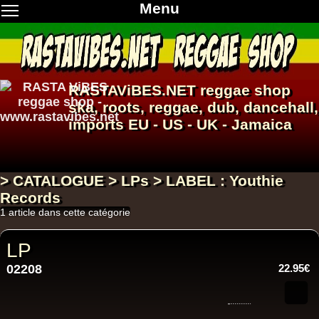
Menu
RASTAViBES.NET
reggae shop
ska, roots,
reggae
,
dub
,
dancehall
,
imports EU - US - UK - Jamaica
> CATALOGUE > LPs > LABEL : Youthie
Records
1 article dans cette catégorie
LP
02208
22.95€