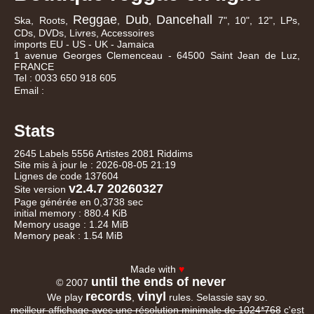
Reggae
Dub
Dancehall
Ska, Roots,
,
,
7", 10", 12", LPs,
CDs, DVDs, Livres, Accessoires
imports EU - US - UK - Jamaica
1 avenue Georges Clemenceau - 64500 Saint Jean de Luz,
FRANCE
Tel : 0033 650 918 605
Email :
Stats
2645 Labels 5556 Artistes 2081 Riddims
Site mis à jour le : 2026-08-05 21:19
Lignes de code 137604
v2.4.7 20260327
Site version
Page générée en 0,3738 sec
initial memory : 880.4 KiB
Memory usage : 1.24 MiB
Memory peak : 1.54 MiB
Made with
♥
until the ends of never
© 2007
records
vinyl
We play
,
rules. Selassie say so.
meilleur affichage avec une résolution minimale de 1024*768
c'est