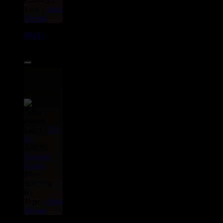
Classics 2
Type :
Artist
Album
00185
LP
8.00€
Label :
Vp
Us
Artiste :
Georges
Nooks
Titre :
Standing
By
Type :
Artist
Album