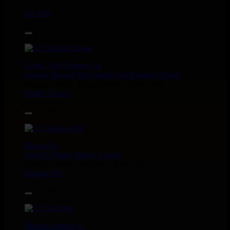
i Am Not insane - Push On
Uk Dub
14.95€
12"
P And J
Jah Fingers
Uk
George Bowen
Movement And Ranking Tipper
Reggae Music - Reggae Music Gone Clear
Oldies Classic
17.95€
12"
Dhoko
Eu
Sons Of Manji
Marky Lyrical
Waache Watoto Wacheze - Hear The Cry
Reggae Hit
15.95€
12"
Mental Stamina
Fr