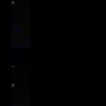
Label :
Vp
Us
Artiste :
Abijah
Titre :
Abijah
Type :
Artist
Album
01798
LP
23.95€
Label :
Vp
Us