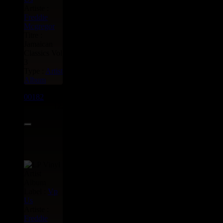
Artiste :
Freddie
Mcgregor
Titre :
Jamaican
Classics Vol
3
Type :
Artist
Album
00182
LP
12.00€
Label :
Vp
Us
Artiste :
Freddie