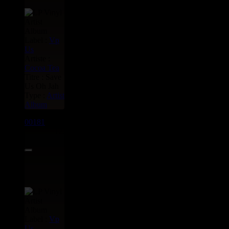
Label :
Vp
Us
Artiste :
Cocoa Tea
Titre : Save
Us Oh Jah
Type :
Artist
Album
00181
LP
12.00€
Label :
Vp
Us