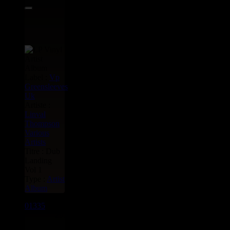
Label :
Vp
Greensleeves
Uk
Artiste :
Linval
Thompson
Various
Artists
Titre : Dub
Landing
Vol 1
Type :
Artist
Album
01335
LP
29.95€