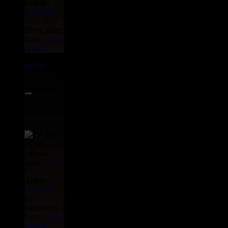
Artiste :
Alborosie
Titre : For
The Culture
Type :
Artist
Album
00176
LP
14.00€
Label :
Vp
Us
Artiste :
Assassin
Titre :
infiltration
Type :
Artist
Album