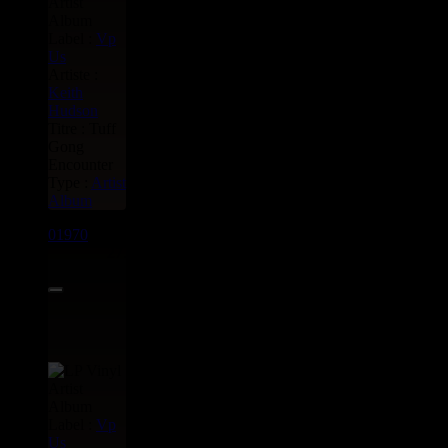
Label :
Vp
Us
Artiste :
Keith
Hudson
Titre : Tuff
Gong
Encounter
Type :
Artist
Album
01970
LP
27.95€
Label :
Vp
Us