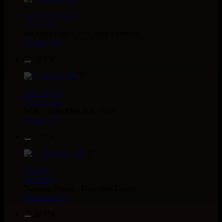
Kettle Records
Fr
Tony Reid
Jah Love Dont Come Easy - Version
Reggae Hit
18.95€
7"
Nice Up
Uk
Eva Lazarus
Wish i Didnt Miss You - Dub
Reggae Hit
13.95€
7"
Uluru
Eu
Suckaside
Nosebag Bleeds - Dancehall Energy
Dancehall Hit
26.95€