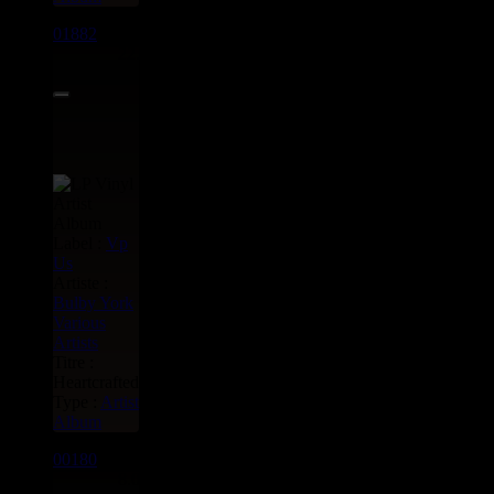
01882
LP
22.95€
Label :
Vp
Us
Artiste :
Bulby York
Various
Artists
Titre :
Heartcrafted
Type :
Artist
Album
00180
LP
8.00€