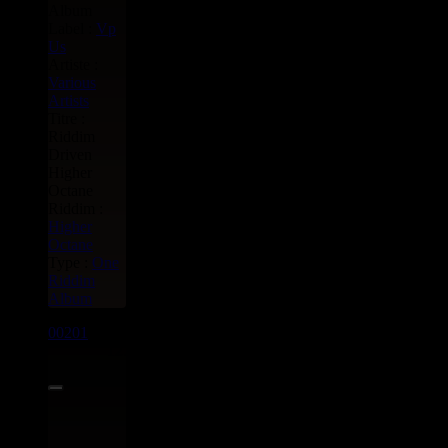
Label :
Vp
Us
Artiste :
Various
Artists
Titre :
Riddim
Driven
Higher
Octane
Riddim :
Higher
Octane
Type :
One
Riddim
Album
00201
LP
12.00€