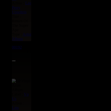
Artiste :
Lee
Perry
Upsetters
Titre :
Return Of
The Super
Ape
Type :
Artist
Album
00192
LP
8.00€
Label :
Vp
Us
Artiste :
Lms