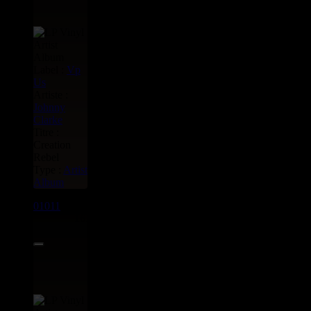
Label :
Vp
Us
Artiste :
Johnny
Clarke
Titre :
Creation
Rebel
Type :
Artist
Album
01011
LP
16.95€