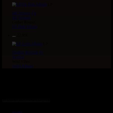
LP
Jah Version
Eu
Jah Version
Gather Round
Uk Dub Album
22.95€
LP
Youthie Records
Fr
Youthie
Wild Vibes
Artist Album
> CATALOGUE > LPs >
LABEL : Vp
37 articles dans cette catégorie