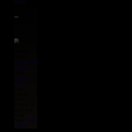
02127
LP
28.95€
Label :
Greensleeves
Vp
Uk
Artiste :
Various
Artists
Titre :
Gregory
issacs
Rebirth Of
The Cool
Ruler
Type :
Artist
Album