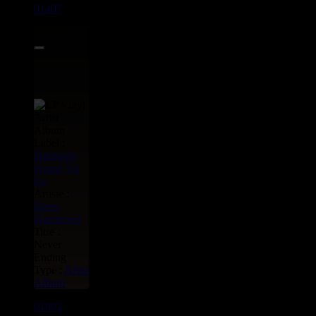
01407
LP
22.95€
Label :
Harmony
House
Vp
Us
Artiste :
Beres
Hammond
Titre :
Never
Ending
Type :
Artist
Album
01903
LP