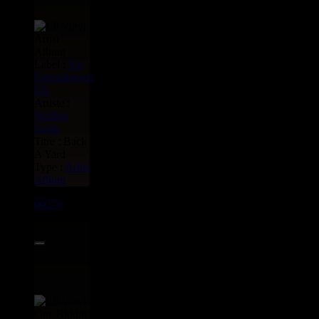
Label :
Vp
Greensleeves
Uk
Artiste :
Wailing
Souls
Titre : Back
A Yard
Type :
Artist
Album
00276
LP
12.00€