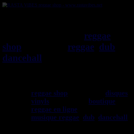
RASTAViBES.NET
reggae
shop
ska, roots,
reggae
,
dub
,
dancehall
, imports EU - US -
UK - Jamaica
Bienvenu(e) ! rastavibes.net
reggae shop
vendeur de
disques
vinyls
depuis 1999
boutique
reggae en ligne
sp\E9cialiste
musique reggae
,
dub
,
dancehall
,
rocksteady, ska et toutes les
musiques en provenance de la