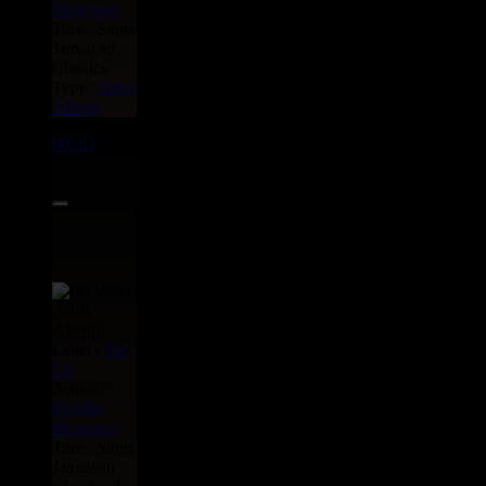
Mcgregor
Titre : Sings
Jamaican
Classics
Type :
Artist
Album
00183
LP
12.00€
Label :
Vp
Us
Artiste :
Freddie
Mcgregor
Titre : Sings
Jamaican