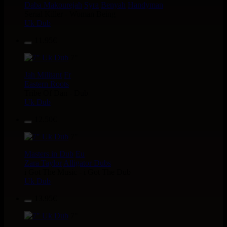
Daba Makourejah
Syra
Benyah
Handyman
Serial Killer - Woman Being
Uk Dub
11.95€
7"
Jah Militant
Fr
Eastern Roots
Tribe Of Dan - Dub
Uk Dub
12.50€
7"
Masters in Dub
Eu
Zara Taylor
Alligator Dubs
i Got The Music - i Got The Dub
Uk Dub
13.95€
7"