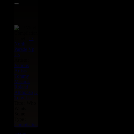
Label :
17
North
Parade
Vp
Us
Artiste :
Various
Artists
Tommy
Mccook
Roland
Alphonso
D
Tony Lee
Titre : Who
Wants
Some
Type :
Compilation