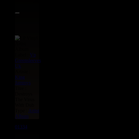
29.95€
Label :
Vp
Greensleeves
Uk
Artiste :
King
Jammys
Titre :
Destroys
The Virus
With Dub
Type :
Artist
Album
01334
LP
29.95€