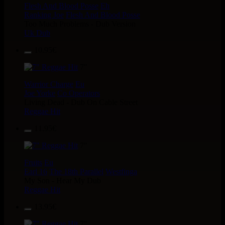
Flesh And Blood Posse
Eh
Ranking Joe
Flesh And Blood Posse
Too Much Problems - Dub Version
Uk Dub
10.95€
7"
Warrior Charge
Eu
Joe Yorke
Co Operators
Living Dead - Dub On Cable Street
Reggae Hit
11.95€
7"
Fruits
Eu
Earl 16
The 18th Parallel
Westfinga
My Son - Hear My Dub
Reggae Hit
13.95€
7"