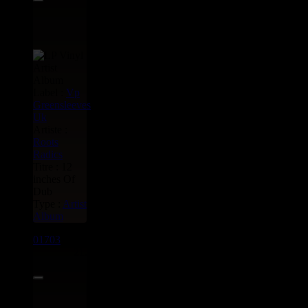
Label :
Vp
Greensleeves
Uk
Artiste :
Roots
Radics
Titre : 12
inches Of
Dub
Type :
Artist
Album
01703
LP
21.95€