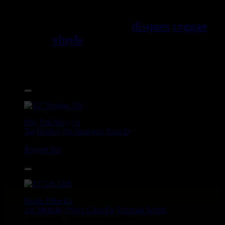
Jama\EFque. Vous trouverez un
grand choix de
disques
reggae
vinyls
7" / 45t, 10", 12", LPs /
33t, CDs, DVDs, revues, Livres
et Accessoires.
17.95€
12"
Dig This Way
Eu
Taj Weekes
De Strangers
Russ D
Angry Language - We Stand
Reggae Hit
14.95€
12"
Roots Tribe
Eu
Jah Melodie
Prince Chamba
Slimmah Sound
Things And Times - Jah Almighty