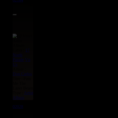
02184
LP
26.95€
Label :
17
North
Parade
Vp
Us
Artiste :
Don Carlos
Titre : Pass
Me The
Lazer Beam
Type :
Artist
Album
02028
LP
27.95€