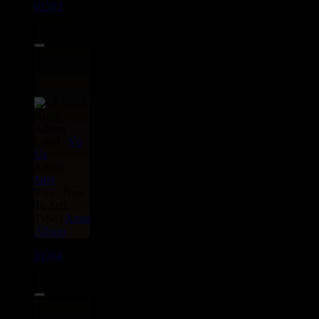
01583
LP
19.95€
Label :
Vp
Us
Artiste :
Jah9
Titre : Note
To Self
Type :
Artist
Album
01364
LP
37.95€