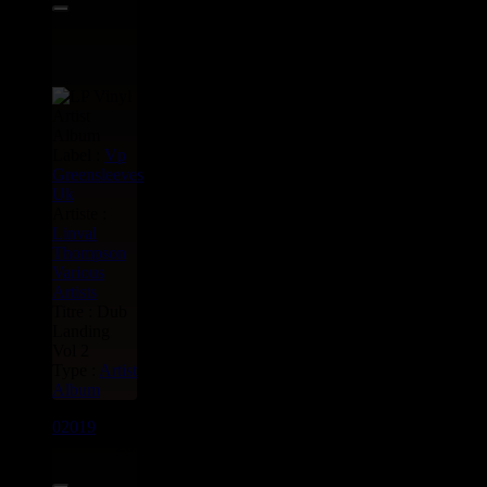
Label :
Vp
Greensleeves
Uk
Artiste :
Linval
Thompson
Various
Artists
Titre : Dub
Landing
Vol 2
Type :
Artist
Album
02019
LP
26.95€