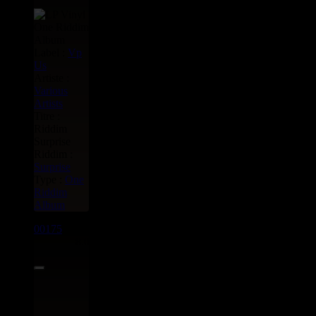
Label :
Vp
Us
Artiste :
Various
Artists
Titre :
Riddim
Surprise
Riddim :
Surprise
Type :
One
Riddim
Album
00175
LP
8.00€