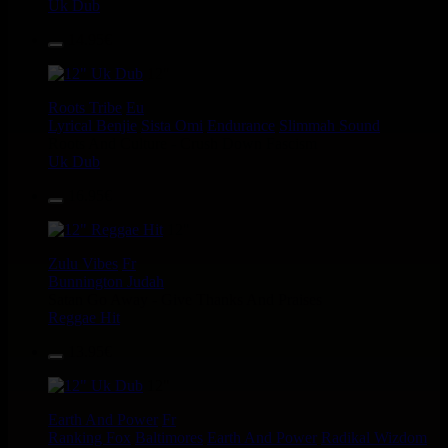
Uk Dub
14.95€
12"
Roots Tribe
Eu
Lyrical Benjie
Sista Omi
Endurance
Slimmah Sound
Roots And Culture - Crush Down Fascism
Uk Dub
16.95€
12"
Zulu Vibes
Fr
Bunnington Judah
Satan Go Away - Give Thanks And Praises
Reggae Hit
13.95€
12"
Earth And Power
Fr
Ranking Fox
Baltimores
Earth And Power
Radikal Wizdom