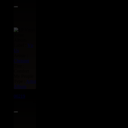
Label :
Vp
Us
Artiste :
Chrisinti
Titre :
Comfort
My People
Type :
Artist
Album
00219
LP
16.00€