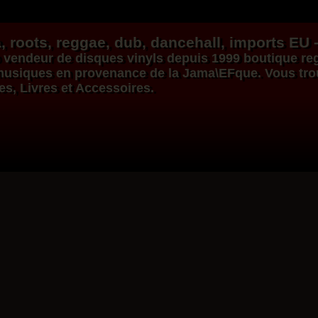
, roots,
reggae
,
dub
,
dancehall
, imports EU 
vendeur de
disques vinyls
depuis 1999
boutique re
s musiques en provenance de la Jama\EFque. Vous tr
ues, Livres et Accessoires.
Dig This Way
Eu
Taj Weekes
De Strangers
Russ D
ggae Hit