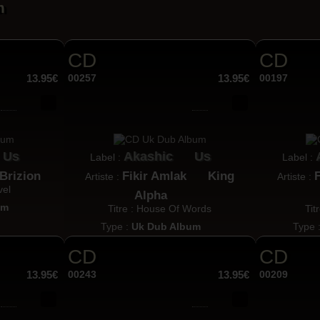
m
CD
CD
13.95€
00257
13.95€
00197
Us
Akashic
Us
Label :
Label :
Brizion
Fikir Amlak
King
Artiste :
Artiste :
vel
Alpha
um
Titre : House Of Words
Tit
Type :
Uk Dub Album
Type 
CD
CD
13.95€
00243
13.95€
00209