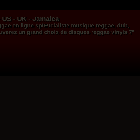
- US - UK - Jamaica
ggae en ligne
sp\E9cialiste
musique reggae
,
dub
,
ouverez un grand choix de
disques
reggae
vinyls
7"
17.95€
14.95€