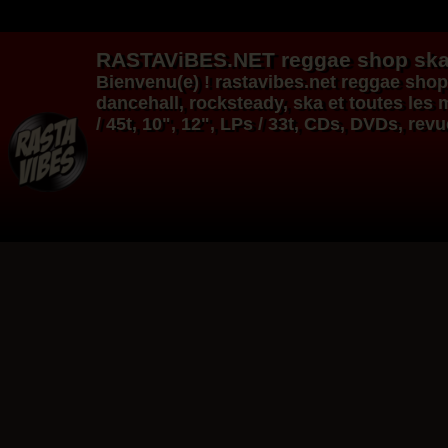
RASTAViBES.NET
reggae shop
ska
Bienvenu(e) ! rastavibes.net
reggae shop
dancehall
, rocksteady, ska et toutes le
/ 45t, 10", 12", LPs / 33t, CDs, DVDs, rev
12"
12"
Re