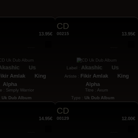
CD
13.95€
00215
13.95€
Akashic
Us
Akashic
Us
Label :
Fikir Amlak
King
Fikir Amlak
King
Artiste :
Alpha
Alpha
re : Simply Warrior
Titre : Axum
:
Uk Dub Album
Type :
Uk Dub Album
CD
14.95€
00129
12.00€