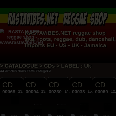
RASTAViBES.NET
reggae shop
ska, roots,
reggae
,
dub
,
dancehall
,
imports EU - US - UK - Jamaica
> CATALOGUE > CDs > LABEL : Uk
44 articles dans cette catégorie
CD
CD
CD
CD
CD
00068
13.00€
00094
13.00€
00230
14.50€
00033
15.00€
00069
12