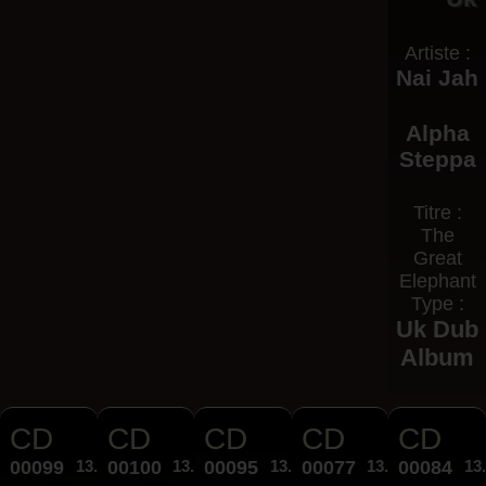
Artiste :
Nai Jah
Alpha
Steppa
Titre :
The
Great
Elephant
Type :
Uk Dub
Album
CD
CD
CD
CD
CD
00099
13.00€
00100
13.00€
00095
13.00€
00077
13.00€
00084
13