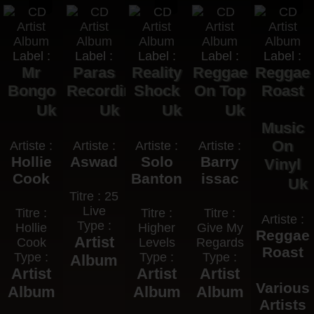
Label :
Label :
Label :
Label :
Label :
Mr
Paras
Reality
Reggae
Reggae
Bongo
Recordings
Shock
On Top
Roast
Uk
Uk
Uk
Uk
Music
On
Artiste :
Artiste :
Artiste :
Artiste :
Hollie
Aswad
Solo
Barry
Vinyl
Cook
Banton
issac
Uk
Titre : 25
Live
Titre :
Titre :
Titre :
Artiste :
Type :
Hollie
Higher
Give My
Reggae
Artist
Cook
Levels
Regards
Roast
Type :
Type :
Type :
Album
Artist
Artist
Artist
Various
Album
Album
Album
Artists