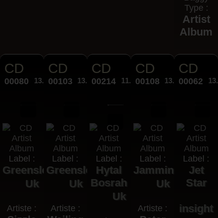
Type :
Artist
Album
CD
CD
CD
CD
CD
00080
13.00€
00103
13.00€
00214
11.95€
00108
13.00€
00062
13
Label :
Label :
Label :
Label :
Label :
Greensleeves
Greensleeves
Hytal
Jammin
Jet
Bosrah
Star
Uk
Uk
Uk
Uk
insight
Artiste :
Artiste :
Artiste :