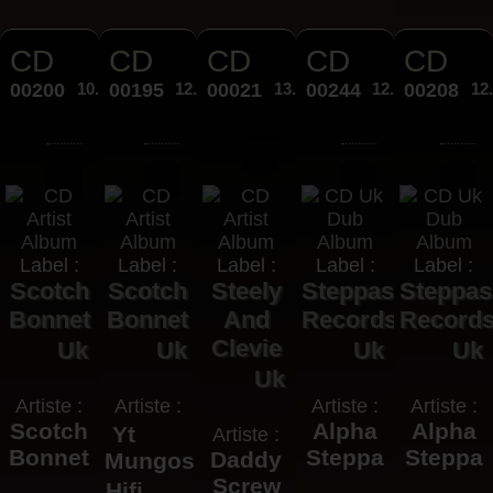
CD
CD
CD
CD
CD
00200
10.95€
00195
12.00€
00021
13.00€
00244
12.95€
00208
12
Label :
Label :
Label :
Label :
Label :
Scotch
Scotch
Steely
Steppas
Steppas
Bonnet
Bonnet
And
Records
Record
Clevie
Uk
Uk
Uk
Uk
Uk
Artiste :
Artiste :
Artiste :
Artiste :
Scotch
Alpha
Alpha
Yt
Artiste :
Bonnet
Steppa
Steppa
Daddy
Mungos
Screw
Hifi