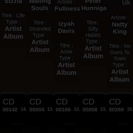
Sizzla
Wailing
Peter
Artiste :
Uk
Souls
Hunnigale
Fullness
Titre : Life
Artiste :
Type :
Titre :
Titre :
izyah
Natty
Artist
Stranded
Silly
Davis
King
Type :
Habits
Album
Artist
Type :
Titre :
Titre : No
Artist
Album
Arise
Guns To
Album
Type :
Town
Artist
Type :
Artist
Album
Album
CD
CD
CD
CD
CD
00142
14.00€
00004
13.00€
00166
13.00€
00008
13.00€
00269
19