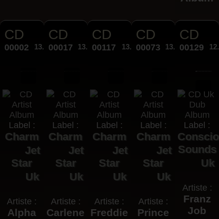
CD
CD
CD
CD
CD
00002
13.00€
00017
13.00€
00117
13.00€
00073
13.00€
00129
12
Label :
Label :
Label :
Label :
Label :
Charm
Charm
Charm
Charm
Consci
Sounds
Jet
Jet
Jet
Jet
Star
Star
Star
Star
Uk
Uk
Uk
Uk
Uk
Artiste :
Franz
Artiste :
Artiste :
Artiste :
Artiste :
Job
Alpha
Carlene
Freddie
Prince