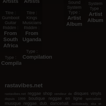
Artists
Artists
Sound
System
System
Type :
Type :
Titre :
Titre :
Artist
Artist
Gumboot
Kings
Album
Guitar
Musicians
Album
Riddim :
Riddim :
From
From
South
Uganda
Africa
Type :
Compilation
Type :
Compilation
rastavibes.net
reggae shop
disques vinyls
rastavibes.net
vendeur de
boutique reggae en ligne
depuis 1999
spécialiste
musique reggae
dub
dancehall
,
,
, rocksteady, ska et