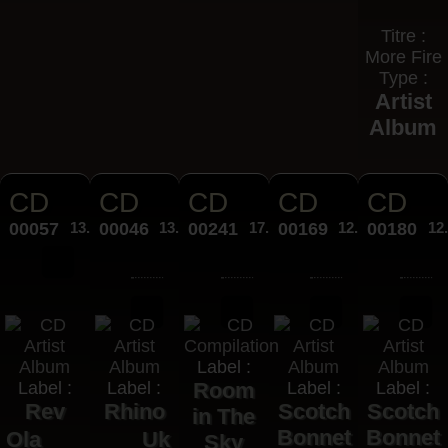
Titre :
More Fire
Type :
Artist
Album
CD
CD
CD
CD
CD
00057
13.00€
00046
13.00€
00241
17.95€
00169
12.95€
00180
12
Label :
Label :
Label :
Room
Label :
Label :
Rev
Rhino
Scotch
Scotch
in The
Bonnet
Bonnet
Ola
Uk
Sky