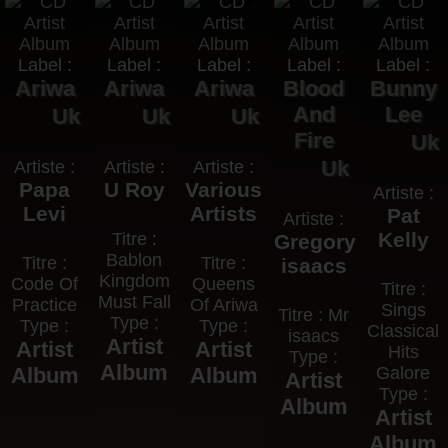
Label :
Label :
Label :
Label :
Label :
Ariwa
Ariwa
Ariwa
Blood
Bunny
And
Lee
Uk
Uk
Uk
Fire
Uk
Uk
Artiste :
Artiste :
Artiste :
Papa
U Roy
Various
Artiste :
Levi
Artists
Pat
Artiste :
Kelly
Titre :
Gregory
Bablon
Titre :
Titre :
isaacs
Kingdom
Code Of
Queens
Titre :
Must Fall
Practice
Of Ariwa
Sings
Titre : Mr
Type :
Type :
Type :
Classical
isaacs
Artist
Artist
Artist
Hits
Type :
Album
Album
Album
Galore
Artist
Type :
Album
Artist
Album