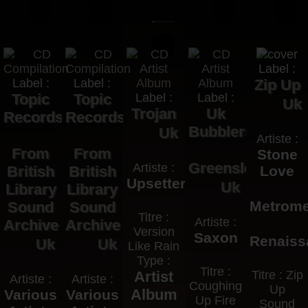
Label :
Label :
Label :
Zip Up
Topic
Topic
Label :
Label :
Uk
Trojan
Uk
Records
Records
Bubblers
Uk
Artiste :
From
From
Stone
Greensleeves
Artiste :
British
British
Love
Upsetters
Uk
Library
Library
Metrome
Sound
Sound
Titre :
Artiste :
Archive
Archive
Version
Saxon
Renaiss
Uk
Uk
Like Rain
Type :
Titre :
Artist
Titre : Zip
Artiste :
Artiste :
Coughing
Up
Album
Various
Various
Up Fire
Sound