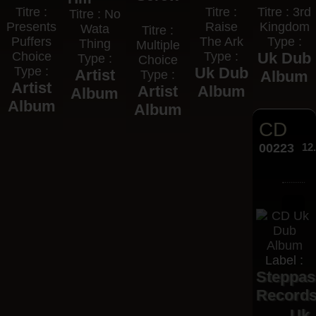
Titre :
Titre :
Titre : 3rd
Titre : No
Presents
Raise
Kingdom
Wata
Titre :
Puffers
The Ark
Type :
Thing
Multiple
Choice
Type :
Uk Dub
Type :
Choice
Type :
Uk Dub
Artist
Type :
Album
Artist
Artist
Album
Album
Album
Album
CD
00223
12
Label :
Steppas
Record
Uk