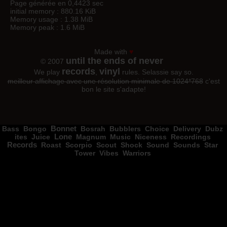
Page générée en 0,4423 sec
initial memory : 880.16 KiB
Memory usage : 1.38 MiB
Memory peak : 1.6 MiB
Made with
♥
until the ends of never
© 2007
records
vinyl
We play
,
rules. Selassie say so.
meilleur affichage avec une résolution minimale de 1024*768
c'est
bon le site s'adapte!
Bass
Bongo
Bonnet
Bosrah
Bubblers
Choice
Delivery
Dubz
ites
Juice
Lone
Magnum
Music
Niceness
Recordings
Records
Roast
Scorpio
Scout
Shock
Sound
Sounds
Star
Tower
Vibes
Warriors