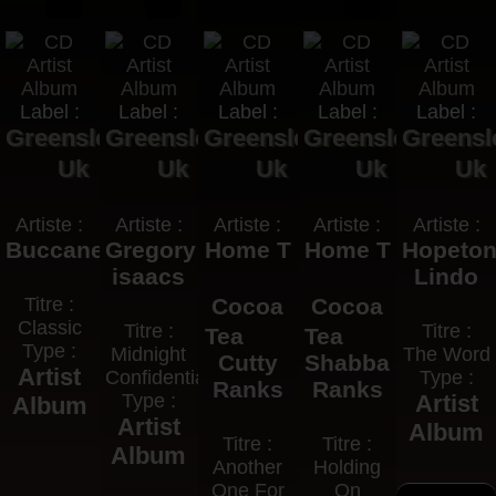
Label :
Label :
Label :
Label :
Label :
Greensleeves
Greensleeves
Greensleeves
Greensleeves
Greensl
Uk
Uk
Uk
Uk
Uk
Artiste :
Artiste :
Artiste :
Artiste :
Artiste :
Buccaneer
Gregory
Home T
Home T
Hopeto
isaacs
Lindo
Titre :
Cocoa
Cocoa
Classic
Titre :
Titre :
Tea
Tea
Type :
Midnight
The Word
Cutty
Shabba
Artist
Confidential
Type :
Ranks
Ranks
Type :
Artist
Album
Artist
Album
Titre :
Titre :
Album
Another
Holding
One For
On