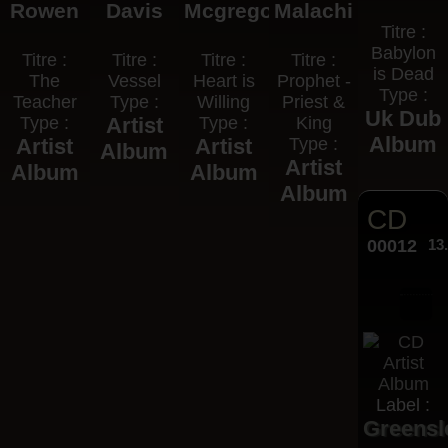
Rowen
Davis
Mcgregor
Malachi
Titre :
Babylon
Titre :
Titre :
Titre :
Titre :
is Dead
The
Vessel
Heart is
Prophet -
Type :
Teacher
Type :
Willing
Priest &
Uk Dub
Type :
Artist
Type :
King
Album
Artist
Artist
Type :
Album
Artist
Album
Album
Album
CD
00012
13
Label :
Greensl