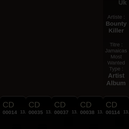
Uk
Artiste :
Bounty
Killer
Titre :
Jamaicas
Most
Wanted
Type :
Artist
Album
CD
CD
CD
CD
CD
00014
13.00€
00035
13.00€
00037
13.00€
00038
13.00€
00114
13