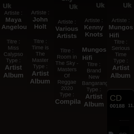
Uk
Uk
Uk
Uk
Artiste :
Artiste :
John
Maya
Artiste :
Artiste :
Artiste :
Holt
Angelou
Kenny
Mungos
Various
Knots
Hifi
Artists
Titre :
Titre :
Titre :
Time is
Miss
Serious
Mungos
Titre :
The
Calypso
Time
Room in
Hifi
Master
Type :
Type :
The Sky -
Titre :
Type :
Artist
Artist
Masters
Brand
Artist
Album
Album
Of
New
Album
Reggae
Bangarang
2020
Type :
Type :
Artist
CD
Compilation
Album
00188
11