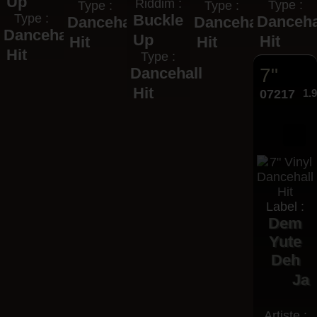
Up
Riddim :
Type :
Type :
Type :
Type :
Buckle
Danceha
Dancehall
Dancehall
Dancehall
Up
Hit
Hit
Hit
Hit
Type :
Dancehall
7"
Hit
07217
1.
Label :
Dem
Yute
Deh
Ja
Artiste :