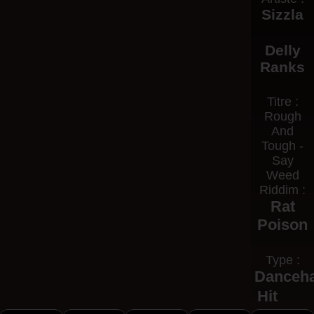
Sizzla
Delly
Ranks
Titre :
Rough
And
Tough -
Say
Weed
Riddim :
Rat
Poison
Type :
Danceha
Hit