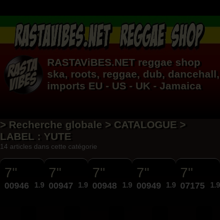
RASTAViBES.NET
reggae shop
ska, roots,
reggae
,
dub
,
dancehall
,
imports EU - US - UK - Jamaica
> Recherche globale > CATALOGUE >
LABEL : YUTE
14 articles dans cette catégorie
7"
7"
7"
7"
7"
00946
1.99€
00947
1.99€
00948
1.99€
00949
1.99€
07175
1.