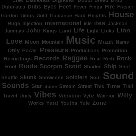
Crew
Diamonds
Doubt
Dread
Drop
Dubs
Feet
Fire
Eyes
Dubplates
Fever
Finga
Frasier
House
Garden
Gibbs
Hard
Heights
Gold
Guidance
ites
international
Huge
isle
injection
Jackson
Lion
Life
John
Jammys
Kings
Links
Land
Light
Music
Love
Muzik
Moon
Mountain
Name
Pressure
Only
Power
Productions
Promotion
Reggae
Records
Rock
Recordings
Reid
Rich
Roots
Scorpio
Scout
Ship
Shades
Root
Shot
Sound
Skunk
Soldiers
Shuffle
Snowcone
Soul
Sounds
Star
Time
Stream
Trail
Stone
Street
This
Vibes
Willy
Vibration
Unity
Warrior
Travel
Vybz
Zone
Yard
Works
Youths
Yute