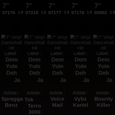
7"
7"
7"
7"
7"
07176
1.99€
07218
1.99€
07177
1.99€
07178
1.99€
00952
1.
Label :
Label :
Label :
Label :
Label :
Dem
Dem
Dem
Dem
Dem
Yute
Yute
Yute
Yute
Yute
Deh
Deh
Deh
Deh
Deh
Ja
Ja
Ja
Ja
Ja
Artiste :
Artiste :
Artiste :
Artiste :
Artiste :
Spragga
Voice
Vybz
Bounty
Tok
Benz
Mail
Kartel
Killer
Terro
3000