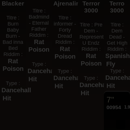
Blacker
Ajrenalin
Terror
Terro
3000
3000
Titre :
Badmind
Titre :
Titre :
- Eternal
Burn
informer -
Titre : Pre
Titre :
Father
Baby
Forty
Dem -
Dem
Riddim :
Burn -
Dread
Represent
Dead -
Rat
Bad inna
Riddim :
U Endz
Get High
Bed
Rat
Poison
Riddim :
Riddim :
Riddim :
Rat
Spanish
Poison
Rat
Poison
Fly
Type :
Poison
Dancehall
Type :
Type :
Danceha
Dancehall
Type :
Hit
Type :
Dancehall
Hit
Hit
Dancehall
Hit
Hit
7"
00954
1.