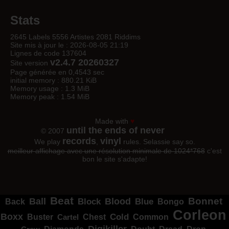
Stats
2645 Labels 5556 Artistes 2081 Riddims
Site mis à jour le : 2026-08-05 21:19
Lignes de code 137604
v2.4.7 20260327
Site version
Page générée en 0,4543 sec
initial memory : 880.21 KiB
Memory usage : 1.3 MiB
Memory peak : 1.54 MiB
Made with
♥
until the ends of never
© 2007
records
vinyl
We play
,
rules. Selassie say so.
meilleur affichage avec une résolution minimale de 1024*768
c'est
bon le site s'adapte!
Beat
Bonnet
Ball
Block
Blood
Blue
Bongo
Back
Corleon
Boxx
Cold
Common
Buster
Cartel
Chest
Digikiller