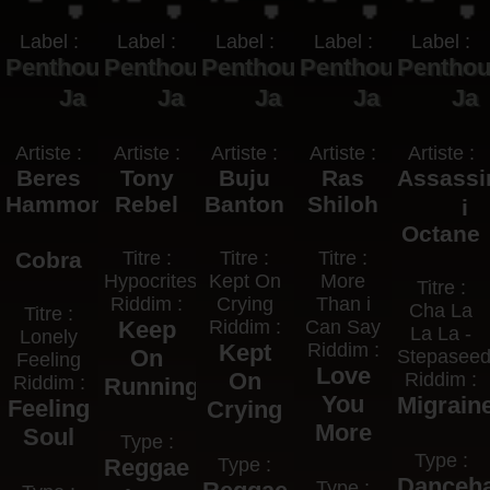
Label :
Label :
Label :
Label :
Label :
Penthouse
Penthouse
Penthouse
Penthouse
Pentho
Ja
Ja
Ja
Ja
Ja
Artiste :
Artiste :
Artiste :
Artiste :
Artiste :
Beres
Tony
Buju
Ras
Assassi
Hammond
Rebel
Banton
Shiloh
i
Octane
Cobra
Titre :
Titre :
Titre :
Hypocrites
Kept On
More
Titre :
Riddim :
Crying
Than i
Cha La
Titre :
Keep
Riddim :
Can Say
La La -
Lonely
Kept
Riddim :
On
Stepasee
Feeling
Love
On
Riddim :
Riddim :
Running
You
Migrain
Feeling
Crying
More
Soul
Type :
Type :
Reggae
Type :
Danceha
Type :