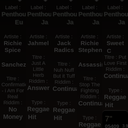
Label :
Label :
Label :
Label :
Label :
Penthouse
Penthouse
Penthouse
Penthouse
Pentho
Eu
Ja
Ja
Ja
Ja
Artiste :
Artiste :
Artiste :
Artiste :
Artiste :
Richie
Jahmel
Jack
Richie
Sweet
Spice
Radics
Stephens
C
Titre :
Titre : Put
Just A
Love First
Sanchez
Titre :
Assassin
Little
Riddim :
Nuh Nuff
Herb
Continu
But it Tuff
Titre :
Titre :
Riddim :
Riddim :
Confirmation
Stop The
Answer
Continuation
Type :
- i Am For
Fighting
Reggae
Real
Riddim :
Type :
Riddim :
Continuation
Type :
Hit
Reggae
No
Reggae
Money
Hit
Hit
7"
Type :
Reggae
05409
3.