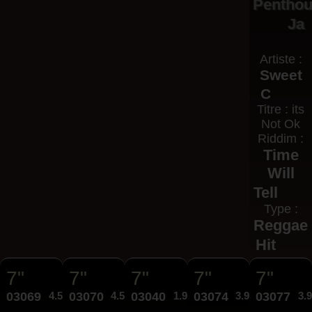
Pentho
Ja
Artiste :
Sweet
C
Titre : its
Not Ok
Riddim :
Time
Will
Tell
Type :
Reggae
Hit
7"
7"
7"
7"
7"
03069
4.50€
03070
4.50€
03040
1.99€
03074
3.95€
03077
3.