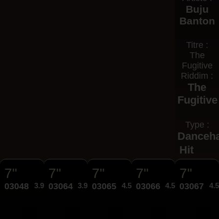
Buju
Banton
Titre :
The
Fugitive
Riddim :
The
Fugitive
Type :
Danceha
Hit
7"
7"
7"
7"
7"
03048
3.95€
03064
3.95€
03065
4.50€
03066
4.50€
03067
4.