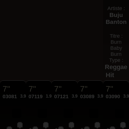
Artiste :
Buju
Banton
Titre :
Burn
Baby
Burn
Type :
Reggae
Hit
7"
7"
7"
7"
7"
03081
3.95€
07119
1.99€
07121
3.95€
03089
3.95€
03090
3.