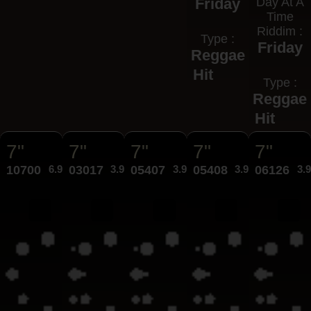
Friday
Day At A
Time
Riddim :
Type :
Friday
Reggae
Hit
Type :
Reggae
Hit
7"
7"
7"
7"
7"
10700
6.95€
03017
3.95€
05407
3.95€
05408
3.95€
06126
3.