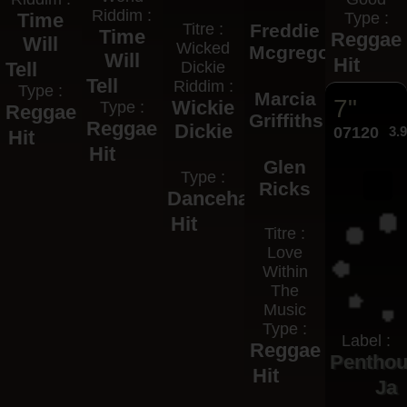
Riddim :
Time
Type :
Titre :
Freddie
Time
Reggae
Will
Wicked
Mcgregor
Will
Hit
Tell
Dickie
Tell
Riddim :
Type :
Marcia
7"
Wickie
Type :
Reggae
Griffiths
Reggae
Dickie
07120
3.
Hit
Hit
Glen
Type :
Ricks
Dancehall
Hit
Titre :
Love
Within
The
Music
Type :
Label :
Reggae
Pentho
Hit
Ja