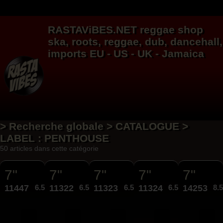
RASTAViBES.NET
reggae shop
ska, roots,
reggae
,
dub
,
dancehall
,
imports EU - US - UK - Jamaica
> Recherche globale > CATALOGUE >
LABEL : PENTHOUSE
50 articles dans cette catégorie
7"
7"
7"
7"
7"
11447
6.50€
11322
6.50€
11323
6.50€
11324
6.50€
14253
8.