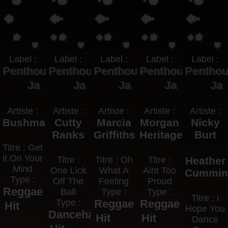
Label :
Label :
Label :
Label :
Label :
Penthouse
Penthouse
Penthouse
Penthouse
Pentho
Ja
Ja
Ja
Ja
Ja
Artiste :
Artiste :
Artiste :
Artiste :
Artiste :
Bushman
Cutty
Marcia
Morgan
Nicky
Ranks
Griffiths
Heritage
Burt
Titre : Get
it On Your
Titre :
Titre : Oh
Titre :
Heather
Mind
One Lick
What A
Aint Too
Cummin
Type :
Off The
Feeling
Proud
Reggae
Ball
Type :
Type :
Titre : i
Type :
Reggae
Reggae
Hit
Hope You
Dancehall
Hit
Hit
Dance