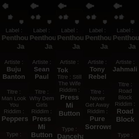
Label :
Label :
Label :
Label :
Label :
Penthouse
Penthouse
Penthouse
Penthouse
Pentho
Ja
Ja
Ja
Ja
Ja
Artiste :
Artiste :
Artiste :
Artiste :
Artiste :
Buju
Sean
Tony
Jahmali
Tok
Banton
Paul
Rebel
Titre : Still
The Wife
Titre :
Riddim :
Road
Titre :
Titre :
Titre :
Press
Block
Man Look
Why Dem
Never
Riddim :
Mi
You
Girls
Get Away
Road
Riddim :
Riddim :
Riddim :
Button
Pepperseed
Press
Pure
Block
Mi
Sorrows
Type :
Button
Type :
Type :
Dancehall