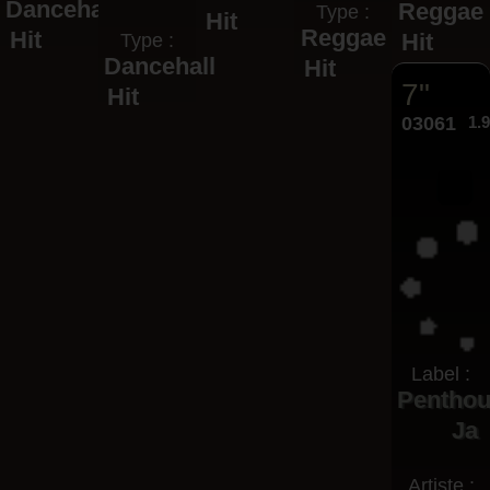
Dancehall
Reggae
Type :
Hit
Reggae
Hit
Hit
Type :
Dancehall
Hit
7"
Hit
03061
1.
Label :
Pentho
Ja
Artiste :