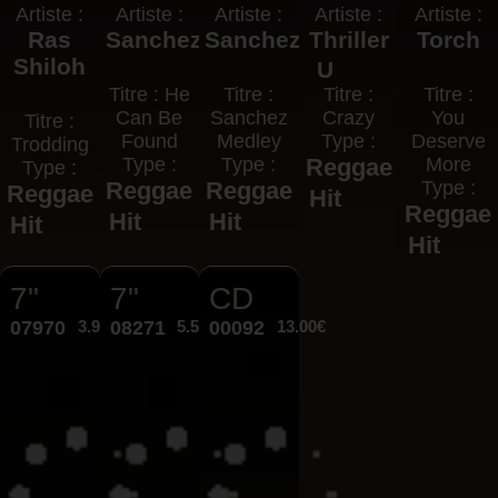
Artiste :
Artiste :
Artiste :
Artiste :
Artiste :
Ras
Sanchez
Sanchez
Thriller
Torch
Shiloh
U
Titre : He
Titre :
Titre :
Titre :
Can Be
Sanchez
Crazy
You
Titre :
Found
Medley
Type :
Deserve
Trodding
Type :
Type :
Reggae
More
Type :
Reggae
Reggae
Type :
Reggae
Hit
Reggae
Hit
Hit
Hit
Hit
7"
7"
CD
07970
3.95€
08271
5.50€
00092
13.00€