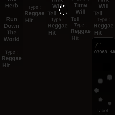
Time
Herb
Will
Will
Type :
Will
Reggae
Tell
Tell
Tell
Run
Type :
Type :
Hit
Reggae
Type :
Reggae
Down
Reggae
The
Hit
Hit
Hit
World
7"
03068
4.
Type :
Reggae
Hit
Label :