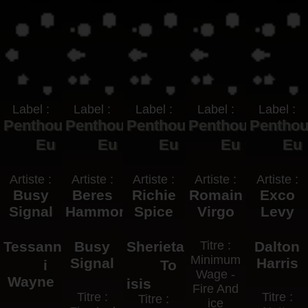
Label :
Label :
Label :
Label :
Label :
Penthouse
Penthouse
Penthouse
Penthouse
Pentho
Eu
Eu
Eu
Eu
Eu
Artiste :
Artiste :
Artiste :
Artiste :
Artiste :
Busy
Beres
Richie
Romain
Exco
Signal
Hammond
Spice
Virgo
Levy
Tessanne
Busy
Sherieta
Titre :
Dalton
Minimum
Signal
Harris
i
To
Wage -
Wayne
isis
Fire And
Titre :
Titre :
Titre :
ice