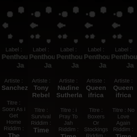
Label :
Label :
Label :
Label :
Label :
Penthouse
Penthouse
Penthouse
Penthouse
Pentho
Ja
Ja
Ja
Ja
Ja
Artiste :
Artiste :
Artiste :
Artiste :
Artiste :
Sanchez
Tony
Nadine
Queen
Queen
Rebel
Sutherland
ifrica
ifrica
Titre :
Soon As i
Titre :
Titre : i
Titre :
Titre : No
Get
Survival
Pray To
Boxers
Love
Home
Riddim :
Jah
Or
Again
Riddim :
Time
Riddim :
Stockings
Riddim :
The
Time
Riddim :
Time