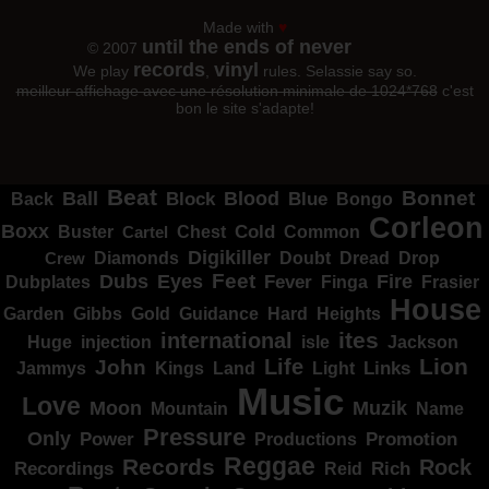
Made with
♥
until the ends of never
© 2007
records
vinyl
We play
,
rules. Selassie say so.
meilleur affichage avec une résolution minimale de 1024*768
c'est
bon le site s'adapte!
Beat
Bonnet
Ball
Block
Blood
Blue
Bongo
Back
Corleon
Boxx
Cold
Common
Buster
Cartel
Chest
Digikiller
Crew
Diamonds
Doubt
Dread
Drop
Dubs
Feet
Fire
Eyes
Dubplates
Fever
Finga
Frasier
House
Garden
Gibbs
Hard
Heights
Gold
Guidance
ites
international
Huge
isle
injection
Jackson
Lion
Life
John
Jammys
Kings
Links
Land
Light
Music
Love
Muzik
Moon
Mountain
Name
Pressure
Only
Power
Productions
Promotion
Reggae
Records
Rock
Recordings
Reid
Rich