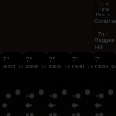
Long
Time
Riddim :
Continu
Type :
Reggae
Hit
7"
7"
7"
7"
7"
03073
3.95€
03062
3.95€
03032
3.95€
03091
3.95€
03035
4.