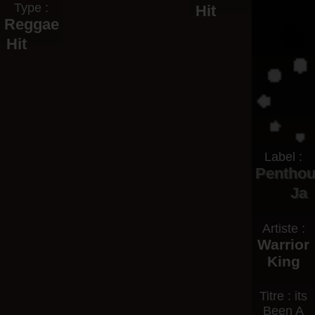
Type :
Hit
Reggae
Hit
Label :
Pentho
Ja
Artiste :
Warrior
King
Titre : its
Been A