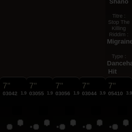
Shano
Titre :
Stop The
Killing
Riddim :
Migrain
Type :
Danceha
Hit
7"
7"
7"
7"
7"
03042
1.99€
03055
1.99€
03056
1.99€
03044
3.95€
05410
3.