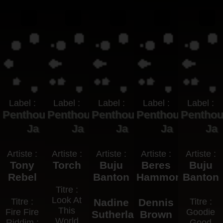
Label :
Label :
Label :
Label :
Label :
Penthouse
Penthouse
Penthouse
Penthouse
Pentho
Ja
Ja
Ja
Ja
Ja
Artiste :
Artiste :
Artiste :
Artiste :
Artiste :
Tony
Torch
Buju
Beres
Buju
Rebel
Banton
Hammond
Banton
Titre :
Look At
Titre :
Nadine
Dennis
Titre :
This
Fire Fire
Goodie
Sutherland
Brown
World
Riddim :
Good