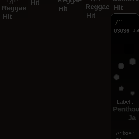
Reggae
Type :
Hit
Reggae
Hit
Reggae
Hit
Hit
Hit
7"
03036
1.
Label :
Pentho
Ja
Artiste :