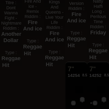
Fire And
Natty
Kings
Titre :
Version
ice -
Haffi
And
Dont
Riddim :
Remix
Long -
Queens -
Wanna
Fire
Riddim :
Perilous
Live Your
Fight -
And ice
Fire
Time
Life
Nightmare
Riddim :
Riddim :
And ice
Riddim :
Friday
Fire
Type :
Another
Reggae
And ice
Dollar
Type :
Hit
Type :
Reggae
Reggae
Type :
Type :
Hit
Hit
Reggae
Reggae
Hit
Hit
7"
7"
14254
8.50€
14252
8.