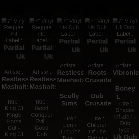
Label :
Label :
Label :
Label :
Label :
Partial
Partial
Partial
Partial
Partial
Uk
Uk
Uk
Uk
Uk
Artiste :
Artiste :
Artiste :
Artiste :
Artiste :
Restless
Roots
Vibroni
Restless
Restless
Mashaits
Crusaders
Mashaits
Mashaits
Boney
Scully
Dub
L
Titre :
Titre :
Sims
Crusaders
Titre :
King Of
Good
Shades
Kings
Conquer
Of Zion -
Titre :
Titre :
Horns
Evil -
Dub
Lion -
Children
Cut -
Good
Type :
Dub Lion
Of The
King Of
Dub
Uk Dub
Type :
Father -