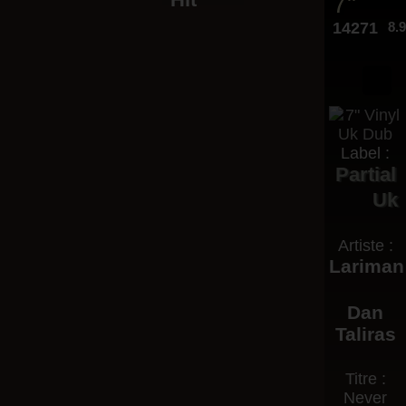
7"
14271
8.
Label :
Partial
Uk
Artiste :
Lariman
Dan
Taliras
Titre :
Never