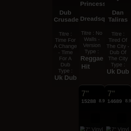
Princess
Dub
Dan
Dreadsquad
Crusaders
Taliras
Titre : No
Titre :
Titre :
Walls -
Time For
Tired Of
Version
A Change
The City -
Type :
- Time
Dub Of
Reggae
For A
The City
Dub
Type :
Hit
Type :
Uk Dub
Uk Dub
7"
7"
15288
8.95€
14689
8.