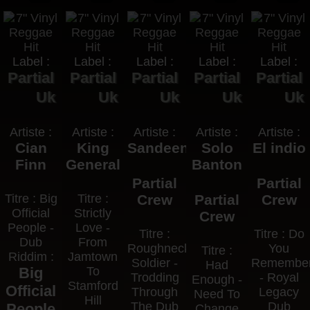
Label :
Label :
Label :
Label :
Label :
Partial
Partial
Partial
Partial
Partial
Uk
Uk
Uk
Uk
Uk
Artiste :
Artiste :
Artiste :
Artiste :
Artiste :
Cian
King
Sandeeno
Solo
El indio
Finn
General
Banton
Partial
Partial
Titre : Big
Titre :
Crew
Partial
Crew
Official
Strictly
Crew
People -
Love -
Titre :
Titre : Do
Dub
From
Roughneck
You
Titre :
Riddim :
Jamtown
Soldier -
Remembe
Had
Big
To
Trodding
- Royal
Enough -
Stamford
Official
Through
Legacy
Need To
Hill
The Dub
Dub
People
Change