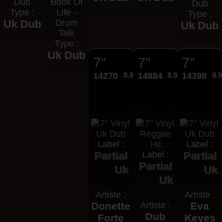
Dub
Book Of
Dub
Type :
Life -
Type :
Uk Dub
Drum
Uk Dub
Talk
Type :
Uk Dub
7"
7"
7"
14270
8.95€
14884
8.95€
14398
8.
Label :
Label :
Partial
Label :
Partial
Partial
Uk
Uk
Uk
Artiste :
Artiste :
Donette
Artiste :
Eva
Dub
Forte
Keyes