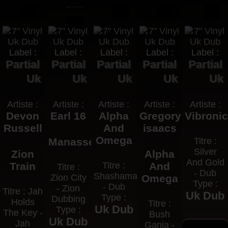
Label :
Label :
Label :
Label :
Label :
Partial
Partial
Partial
Partial
Partial
Uk
Uk
Uk
Uk
Uk
Artiste :
Artiste :
Artiste :
Artiste :
Artiste :
Devon
Earl 16
Alpha
Gregory
Vibroni
Russell
And
isaacs
Omega
Manasseh
Titre :
Silver
Zion
Alpha
And Gold
Train
Titre :
And
Titre :
- Dub
Shashamani
Zion City
Omega
Type :
- Dub
- Zion
Titre : Jah
Uk Dub
Type :
Dubbing
Holds
Titre :
Uk Dub
Type :
The Key -
Bush
Uk Dub
Jah
Ganja -