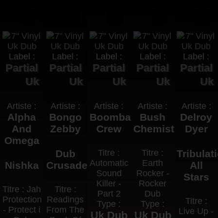
Label :
Label :
Label :
Label :
Label :
Partial
Partial
Partial
Partial
Partial
Uk
Uk
Uk
Uk
Uk
Artiste :
Artiste :
Artiste :
Artiste :
Artiste :
Alpha
Bongo
Boombastic
Bush
Delroy
And
Zebby
Crew
Chemists
Dyer
Omega
Dub
Titre :
Titre :
Tribulat
Automatic
Earth
Nishka
Crusaders
All
Sound
Rocker -
Stars
Killer -
Rocker
Titre : Jah
Titre :
Part 2
Dub
Protection
Readings
Titre :
Type :
Type :
- Protect i
From The
Live Up -
Uk Dub
Uk Dub