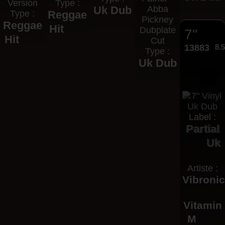
Version
Type :
Uk Dub
Abba
Type :
Reggae
Pickney
Reggae
Hit
Dubplate
7"
Hit
Cut
13883
8.
Type :
Uk Dub
Label :
Partial
Uk
Artiste :
Vibroni
Vitamin
M