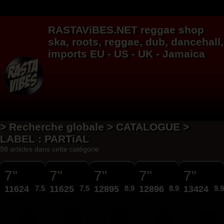
RASTAViBES.NET
reggae shop
ska, roots,
reggae
,
dub
,
dancehall
,
imports EU - US - UK - Jamaica
> Recherche globale > CATALOGUE >
LABEL : PARTiAL
98 articles dans cette catégorie
7"
7"
7"
7"
7"
11624
7.50€
11625
7.50€
12895
8.95€
12896
8.95€
13424
9.