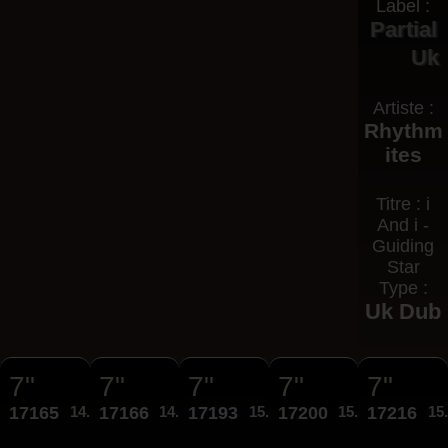
Label :
Partial
Uk
Artiste :
Rhythm
ites
Titre : i
And i -
Guiding
Star
Type :
Uk Dub
7"
7"
7"
7"
7"
17165
14.95€
17166
14.95€
17193
15.95€
17200
15.95€
17216
15