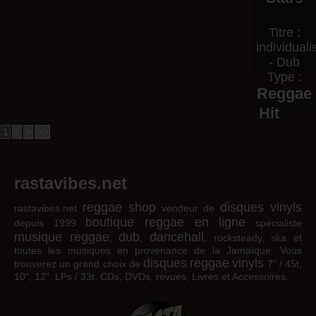
Titre :
individual
- Dub
Type :
Reggae
Hit
1
2
>
>>
rastavibes.net
reggae shop
disques vinyls
rastavibes.net
vendeur de
boutique reggae en ligne
depuis 1999
spécialiste
musique reggae
dub
dancehall
,
,
, rocksteady, ska et
toutes les musiques en provenance de la Jamaïque. Vous
disques
reggae
vinyls
trouverez un grand choix de
7" / 45t,
10", 12", LPs / 33t, CDs, DVDs, revues, Livres et Accessoires.