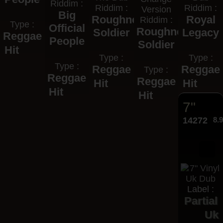
Riddim :
Riddim :
Riddim :
Version
Big
Roughneck
Royal
Riddim :
Type :
Official
Roughneck
Soldier
Legacy
Reggae
People
Soldier
Hit
Type :
Type :
Type :
Reggae
Reggae
Type :
Reggae
Reggae
Hit
Hit
Hit
Hit
7"
14272
8.
Label :
Partial
Uk