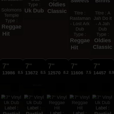
Sweets
Binns
Oldies
-
Type :
Solomons
Uk Dub
Classic
Titre :
Titre : A
Temple
Rastaman
Jah Do it
Type :
- Lost Ark
- A Jah
Reggae
Dub
Dub
Hit
Type :
Type :
Reggae
Oldies
Classic
Hit
7"
7"
7"
7"
7"
13986
8.50€
13672
8.50€
12570
8.25€
11606
7.50€
14457
8.
Label :
Label :
Label :
Partial
Partial
Label :
Label :
Partial