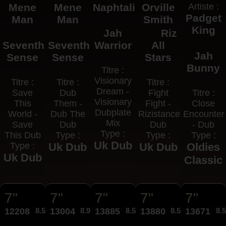
Mene
Mene
Naphtali
Orville
Artiste :
Padget
Man
Man
Smith
King
Jah
Riz
Seventh
Seventh
Warrior
All
Jah
Sense
Sense
Stars
Bunny
Titre :
Visionary
Titre :
Titre :
Titre :
Dream -
Save
Dub
Fight
Titre :
Visionary
This
Them -
Fight -
Close
Dubplate
World -
Dub The
Rizistance
Encounter
Mix
Save
Dub
Dub
- Dub
Type :
This Dub
Type :
Type :
Type :
Uk Dub
Type :
Uk Dub
Uk Dub
Oldies
Uk Dub
Classic
7"
7"
7"
7"
7"
12208
8.50€
13004
8.95€
13885
8.50€
13880
8.50€
13671
8.