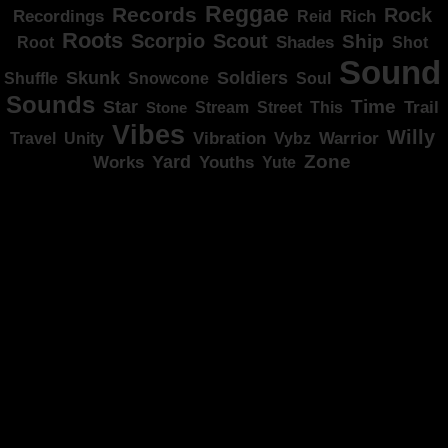
Reggae
Records
Rock
Recordings
Reid
Rich
Roots
Scorpio
Scout
Ship
Shades
Root
Shot
Sound
Skunk
Soldiers
Shuffle
Snowcone
Soul
Sounds
Star
Time
Stream
Trail
Stone
Street
This
Vibes
Willy
Vibration
Unity
Warrior
Travel
Vybz
Zone
Yard
Works
Youths
Yute