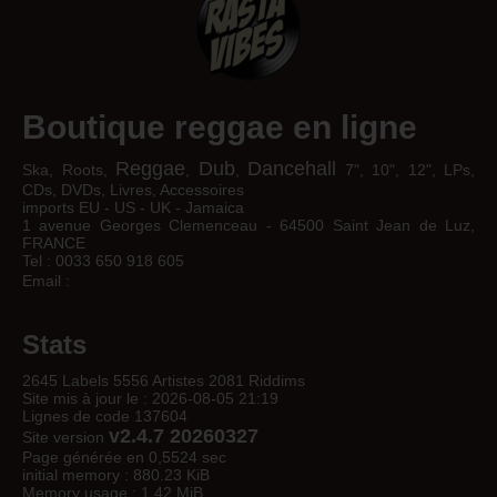
Boutique reggae en ligne
Reggae
Dub
Dancehall
Ska, Roots,
,
,
7", 10", 12", LPs,
CDs, DVDs, Livres, Accessoires
imports EU - US - UK - Jamaica
1 avenue Georges Clemenceau - 64500 Saint Jean de Luz,
FRANCE
Tel : 0033 650 918 605
Email :
Stats
2645 Labels 5556 Artistes 2081 Riddims
Site mis à jour le : 2026-08-05 21:19
Lignes de code 137604
v2.4.7 20260327
Site version
Page générée en 0,5524 sec
initial memory : 880.23 KiB
Memory usage : 1.42 MiB