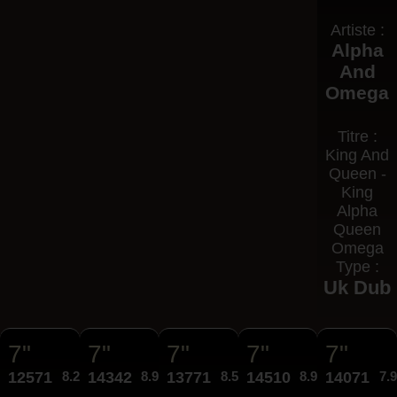
Artiste :
Alpha
And
Omega
Titre :
King And
Queen -
King
Alpha
Queen
Omega
Type :
Uk Dub
7"
7"
7"
7"
7"
12571
8.25€
14342
8.95€
13771
8.50€
14510
8.95€
14071
7.