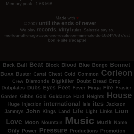
Memory peak : 1.66 MiB
Made with
♥
until the ends of never
© 2007
records
vinyl
We play
,
rules. Selassie say so.
meilleur affichage avec une résolution minimale de 1024*768
c'est
bon le site s'adapte!
Beat
Bonnet
Ball
Block
Blood
Blue
Bongo
Back
Corleon
Boxx
Cold
Common
Buster
Cartel
Chest
Digikiller
Crew
Diamonds
Doubt
Dread
Drop
Dubs
Feet
Fire
Eyes
Dubplates
Fever
Finga
Frasier
House
Garden
Gibbs
Hard
Heights
Gold
Guidance
ites
international
Huge
isle
injection
Jackson
Lion
Life
John
Jammys
Kings
Links
Land
Light
Music
Love
Muzik
Moon
Mountain
Name
Pressure
Only
Power
Productions
Promotion