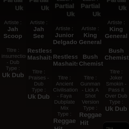
Partial
Partial
Uk
Uk
Uk
Uk
Uk
Artiste :
Artiste :
Artiste :
Jah
Jah
Artiste :
Artiste :
King
Junior
King
Scoop
See
General
Delgado
General
Titre :
Restless
Bush
insurrection
Restless
Bush
Mashaits
Chemist
- Dub
Mashaits
Chemists
Type :
Titre :
Titre :
Uk Dub
Praises -
Titre :
Titre :
Joker
Dub
Ancient
Gunman
Smokin -
Type :
Civilisation
- Lick A
Pass it
Uk Dub
- Faya
Shot
Over Dub
Dubplate
Version
Type :
Mix
Type :
Uk Dub
Type :
Reggae
Reggae
Hit
Hit