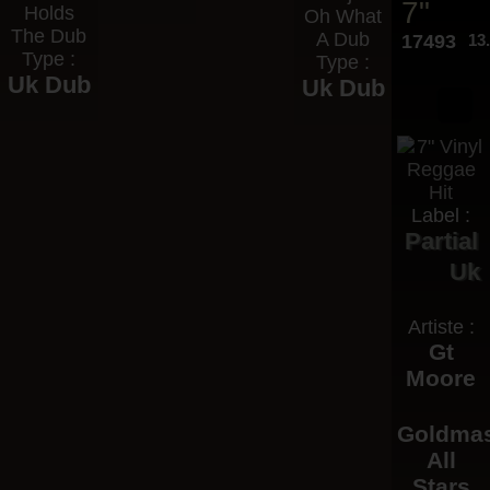
7"
Holds
Oh What
The Dub
A Dub
17493
13
Type :
Type :
Uk Dub
Uk Dub
Label :
Partial
Uk
Artiste :
Gt
Moore
Goldmas
All
Stars