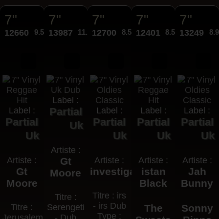
7"
7"
7"
7"
7"
12660
9.50€
13987
11.95€
12700
8.50€
12401
8.50€
13249
8.
Label :
Label :
Partial
Label :
Label :
Label :
Partial
Partial
Partial
Partial
Uk
Uk
Uk
Uk
Uk
Artiste :
Artiste :
Gt
Artiste :
Artiste :
Artiste :
Gt
investigators
istan
Jah
Moore
Moore
Black
Bunny
Titre : irs
Titre :
- irs Dub
Titre :
Serengeti
The
Sonny
Type :
Jerusalem
- Dub