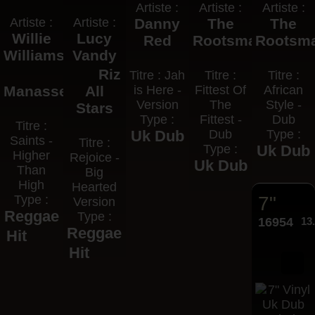
Artiste :
Artiste :
Artiste :
Artiste :
Artiste :
Danny
The
The
Willie
Lucy
Red
Rootsman
Rootsm
Williams
Vandy
Riz
Titre : Jah
Titre :
Titre :
Manasseh
All
is Here -
Fittest Of
African
Version
The
Style -
Stars
Type :
Fittest -
Dub
Titre :
Uk Dub
Dub
Type :
Saints -
Titre :
Type :
Uk Dub
Higher
Rejoice -
Uk Dub
Than
Big
High
Hearted
Type :
7"
Version
Reggae
Type :
16954
13
Reggae
Hit
Hit