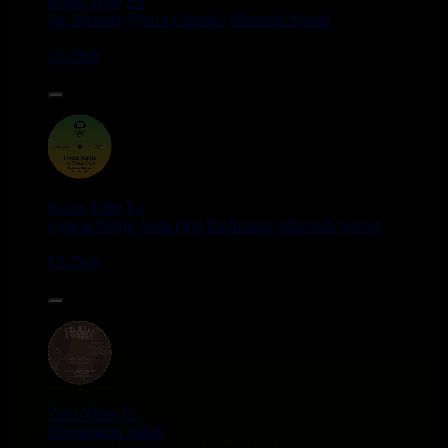
Roots Tribe
Eu
Jah Melodie
Prince Chamba
Slimmah Sound
Things And Times - Jah Almighty
Uk Dub
14.95€
12"
Roots Tribe
Eu
Lyrical Benjie
Sista Omi
Endurance
Slimmah Sound
Roots And Culture - Crush Down Fascism
Uk Dub
16.95€
12"
Zulu Vibes
Fr
Bunnington Judah