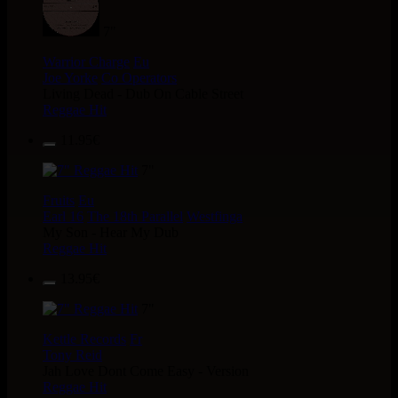
7"
Warrior Charge
Eu
Joe Yorke
Co Operators
Living Dead - Dub On Cable Street
Reggae Hit
11.95€
7"
Fruits
Eu
Earl 16
The 18th Parallel
Westfinga
My Son - Hear My Dub
Reggae Hit
13.95€
7"
Kettle Records
Fr
Tony Reid
Jah Love Dont Come Easy - Version
Reggae Hit