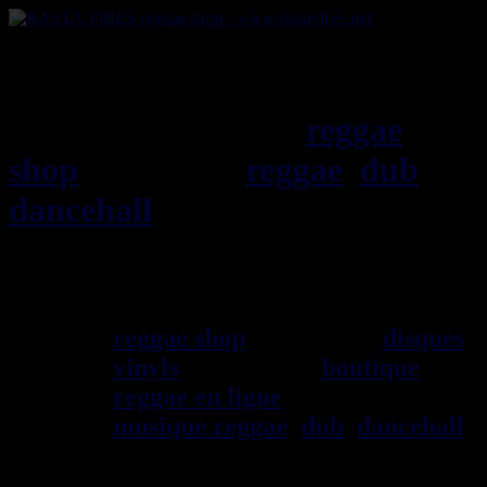
RASTAViBES.NET
reggae
shop
ska, roots,
reggae
,
dub
,
dancehall
, imports EU - US -
UK - Jamaica
Bienvenu(e) ! rastavibes.net
reggae shop
vendeur de
disques
vinyls
depuis 1999
boutique
reggae en ligne
sp\E9cialiste
musique reggae
,
dub
,
dancehall
,
rocksteady, ska et toutes les
musiques en provenance de la