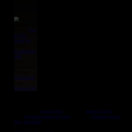
Label :
One
in The
Spirit
Uk
Artiste :
Rootsamala
Bdf
Titre :
Sufferation
Riddim :
Sufferation
Type :
Reggae Hit
rastavibes.net
rastavibes.net
reggae shop
vendeur de
disques vinyls
depuis
1999
boutique reggae en ligne
spécialiste
musique reggae
,
dub
,
dancehall
, rocksteady, ska et toutes les musiques en
provenance de la Jamaïque. Vous trouverez un grand choix de