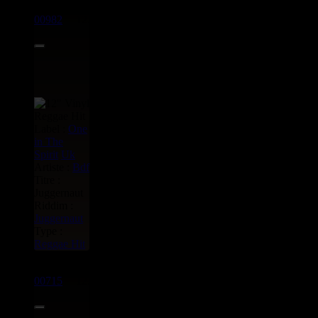
12"
00982
12.95€
Label :
One
in The
Spirit
Uk
Artiste :
Bdf
Titre :
Juggernaut
Riddim :
Juggernaut
Type :
Reggae Hit
12"
00715
12.95€