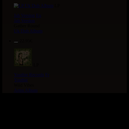
LP
Jah Version
Eu
Jah Version
Gather Round
Uk Dub Album
22.95€
LP
Youthie Records
Fr
Youthie
Wild Vibes
Artist Album
> Recherche globale >
CATALOGUE > LABEL :
ONE iN THE SPiRiT