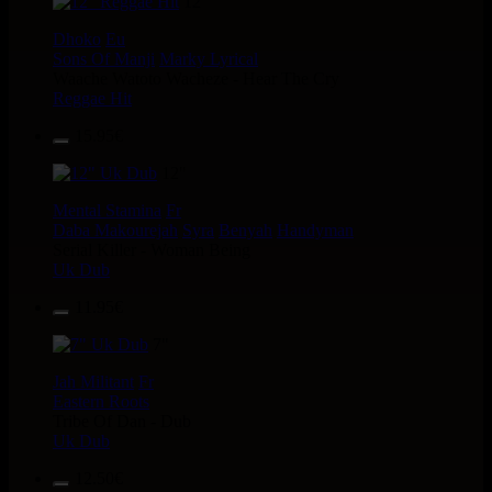
12"
Dhoko
Eu
Sons Of Manji
Marky Lyrical
Waache Watoto Wacheze - Hear The Cry
Reggae Hit
15.95€
12"
Mental Stamina
Fr
Daba Makourejah
Syra
Benyah
Handyman
Serial Killer - Woman Being
Uk Dub
11.95€
7"
Jah Militant
Fr
Eastern Roots
Tribe Of Dan - Dub
Uk Dub
12.50€