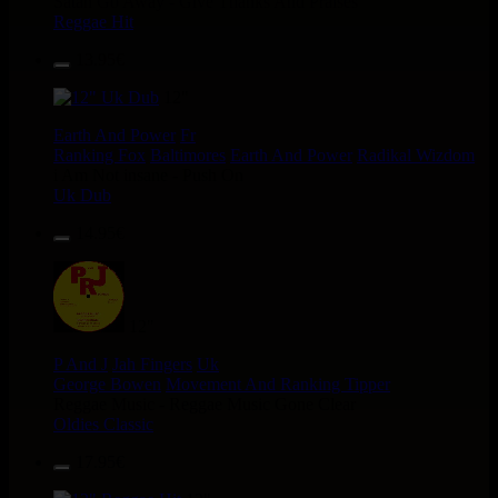
Satan Go Away - Give Thanks And Praises
Reggae Hit
13.95€
12"
Earth And Power
Fr
Ranking Fox
Baltimores
Earth And Power
Radikal Wizdom
i Am Not insane - Push On
Uk Dub
14.95€
12"
P And J
Jah Fingers
Uk
George Bowen
Movement And Ranking Tipper
Reggae Music - Reggae Music Gone Clear
Oldies Classic
17.95€