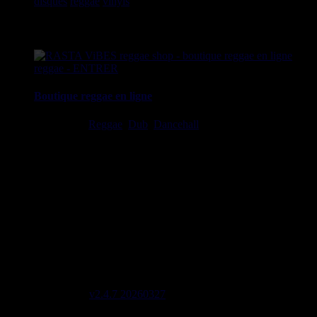
disques
reggae
vinyls
7" / 45t, 10", 12", LPs / 33t, CDs,
DVDs, revues, Livres et Accessoires.
Boutique reggae en ligne
Ska, Roots,
Reggae
,
Dub
,
Dancehall
7", 10", 12", LPs, CDs,
DVDs, Livres, Accessoires
imports EU - US - UK - Jamaica
1 avenue Georges Clemenceau - 64500 Saint Jean de Luz,
FRANCE
Tel : 0033 650 918 605
Email :
Stats
2645 Labels 5556 Artistes 2081 Riddims
Site mis à jour le : 2026-08-05 21:19
Lignes de code 137604
Site version
v2.4.7 20260327
Page générée en 0,4240 sec