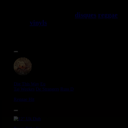
Jama\EFque. Vous trouverez un
grand choix de
disques
reggae
vinyls
7" / 45t, 10", 12", LPs /
33t, CDs, DVDs, revues, Livres
et Accessoires.
17.95€
12"
Dig This Way
Eu
Taj Weekes
De Strangers
Russ D
Angry Language - We Stand
Reggae Hit
14.95€
12"