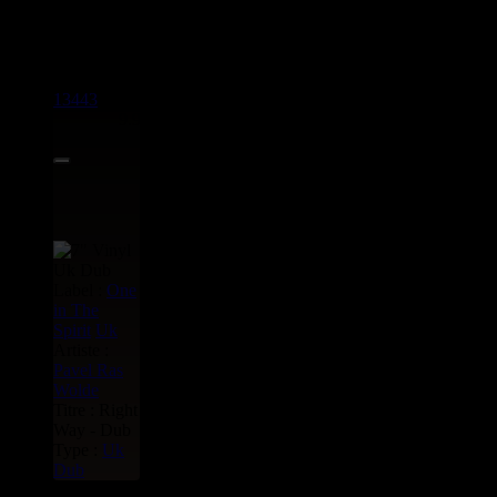
3 articles dans cette catégorie
13443
7"
9.95€
Label :
One
in The
Spirit
Uk
Artiste :
Pavel Ras
Wolde
Titre : Right
Way - Dub
Type :
Uk
Dub