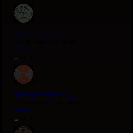
7"
Masters in Dub
Eu
Zara Taylor
Alligator Dubs
i Got The Music - i Got The Dub
Uk Dub
13.95€
7"
Flesh And Blood Posse
Eh
Ranking Joe
Flesh And Blood Posse
Too Much Problems - Dub Version
Uk Dub
10.95€