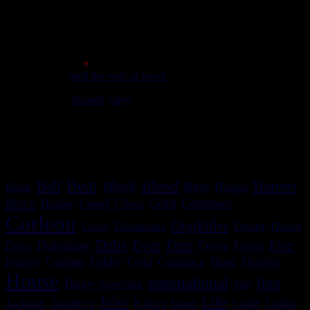
initial memory : 880.35 KiB
Memory usage : 1.25 MiB
Memory peak : 1.54 MiB
Made with
♥
© 2007
until the ends of never
We play
records
,
vinyl
rules. Selassie say so.
meilleur affichage avec une résolution minimale de 1024*768
c'est bon le site s'adapte!
Beat
Blood
Bonnet
Ball
Block
Blue
Back
Bongo
Boxx
Cold
Common
Buster
Cartel
Chest
Corleon
Digikiller
Crew
Diamonds
Doubt
Dread
Feet
Dubs
Eyes
Fire
Dubplates
Fever
Finga
Drop
Garden
Gibbs
Frasier
Gold
Guidance
Hard
Heights
House
ites
international
Huge
injection
isle
Life
John
Jammys
Kings
Links
Jackson
Land
Light