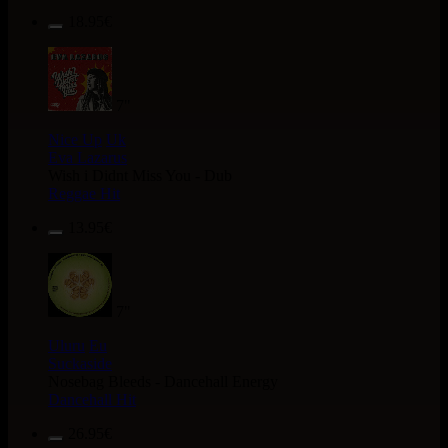
18.95€
7"
Nice Up
Uk
Eva Lazarus
Wish i Didnt Miss You - Dub
Reggae Hit
13.95€
7"
Uluru
Eu
Suckaside
Nosebag Bleeds - Dancehall Energy
Dancehall Hit
26.95€