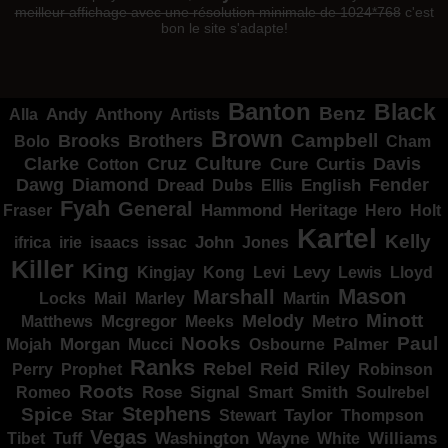
meilleur affichage avec une résolution minimale de 1024*768
c'est
bon le site s'adapte!
Banton
Black
Benz
Alla
Andy
Anthony
Artists
Brown
Campbell
Brooks
Brothers
Bolo
Cham
Clarke
Culture
Cruz
Davis
Cure
Curtis
Cotton
Dawg
Diamond
Fender
Dread
Ellis
English
Dubs
Fyah
General
Heritage
Hammond
Fraser
Hero
Holt
Kartel
Kelly
irie
isaacs
John
Jones
ifrica
issac
Killer
King
Levy
Kingjay
Kong
Levi
Lewis
Lloyd
Mason
Marshall
Mail
Locks
Marley
Martin
Minott
Melody
Metro
Mcgregor
Matthews
Meeks
Nooks
Paul
Palmer
Mojah
Morgan
Mucci
Osbourne
Ranks
Rebel
Reid
Riley
Perry
Prophet
Robinson
Roots
Rose
Signal
Smith
Romeo
Smart
Soulrebel
Spice
Stephens
Star
Taylor
Thompson
Stewart
Vegas
Washington
Wayne
Tibet
Tuff
White
Williams