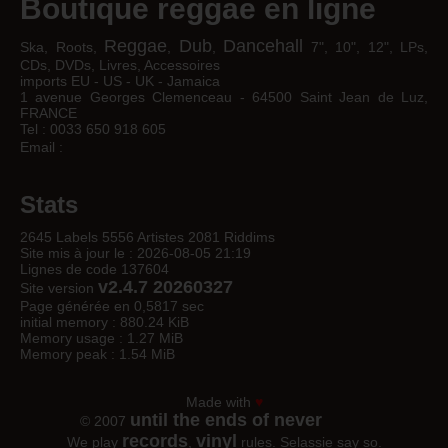
Boutique reggae en ligne
Reggae
Dub
Dancehall
Ska, Roots,
,
,
7", 10", 12", LPs,
CDs, DVDs, Livres, Accessoires
imports EU - US - UK - Jamaica
1 avenue Georges Clemenceau - 64500 Saint Jean de Luz,
FRANCE
Tel : 0033 650 918 605
Email :
Stats
2645 Labels 5556 Artistes 2081 Riddims
Site mis à jour le : 2026-08-05 21:19
Lignes de code 137604
v2.4.7 20260327
Site version
Page générée en 0,5817 sec
initial memory : 880.24 KiB
Memory usage : 1.27 MiB
Memory peak : 1.54 MiB
Made with
♥
until the ends of never
© 2007
records
vinyl
We play
,
rules. Selassie say so.