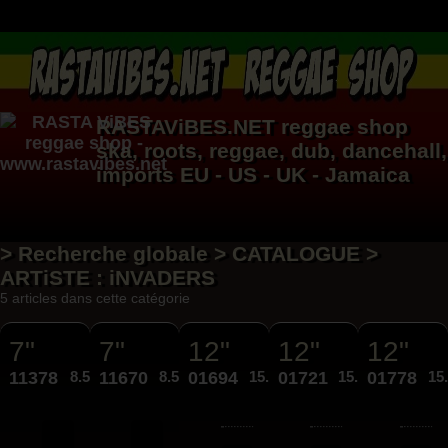
RASTAViBES.NET
reggae shop
ska, roots,
reggae
,
dub
,
dancehall
,
imports EU - US - UK - Jamaica
> Recherche globale > CATALOGUE >
ARTiSTE : iNVADERS
5 articles dans cette catégorie
7"
7"
12"
12"
12"
11378
8.50€
11670
8.50€
01694
15.95€
01721
15.95€
01778
15