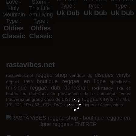
Love -
Storm -
Type :
Type :
Type :
Holy
This Life i
Uk Dub
Uk Dub
Uk Dub
Mountain
Am Living
Type :
Type :
Oldies
Oldies
Classic
Classic
rastavibes.net
reggae shop
disques vinyls
rastavibes.net
vendeur de
boutique reggae en ligne
depuis 1999
spécialiste
musique reggae
dub
dancehall
,
,
, rocksteady, ska et
toutes les musiques en provenance de la Jamaïque. Vous
disques
reggae
vinyls
trouverez un grand choix de
7" / 45t,
10", 12", LPs / 33t, CDs, DVDs, revues, Livres et Accessoires.