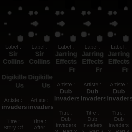
Label :
Label :
Label :
Label :
Label :
Sir
Sir
Jarring
Jarring
Jarring
Collins
Collins
Effects
Effects
Effects
Fr
Fr
Fr
Digikiller
Digikiller
Us
Us
Artiste :
Artiste :
Artiste :
Dub
Dub
Dub
invaders
invaders
invader
Artiste :
Artiste :
invaders
invaders
Titre :
Titre :
Titre :
Dub
Dub
Dub
Titre :
Titre :
invaders
invaders
invaders
Story Of
After
3 - Part 2
3 - Part 3
3 - Part 4