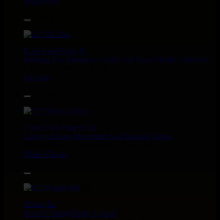
Reggae Hit
13.95€
12"
Earth And Power
Fr
Ranking Fox
Baltimores
Earth And Power
Radikal Wizdom
i Am Not insane - Push On
Uk Dub
14.95€
12"
P And J
Jah Fingers
Uk
George Bowen
Movement And Ranking Tipper
Reggae Music - Reggae Music Gone Clear
Oldies Classic
17.95€
12"
Dhoko
Eu
Sons Of Manji
Marky Lyrical