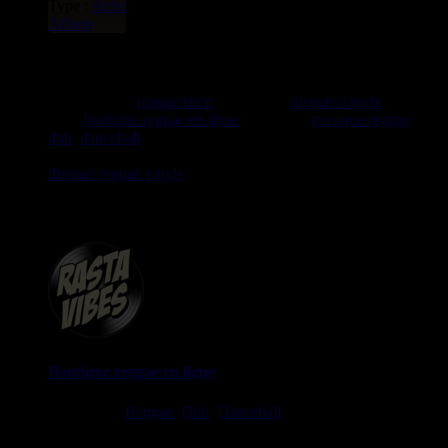
Type :
Artist
Album
rastavibes.net
rastavibes.net
reggae shop
vendeur de
disques vinyls
depuis
1999
boutique reggae en ligne
spécialiste
musique reggae
,
dub
,
dancehall
, rocksteady, ska et toutes les musiques en
provenance de la Jamaïque. Vous trouverez un grand choix de
disques
reggae
vinyls
7" / 45t, 10", 12", LPs / 33t, CDs,
DVDs, revues, Livres et Accessoires.
Boutique reggae en ligne
Ska, Roots,
Reggae
,
Dub
,
Dancehall
7", 10", 12", LPs, CDs,
DVDs, Livres, Accessoires
imports EU - US - UK - Jamaica