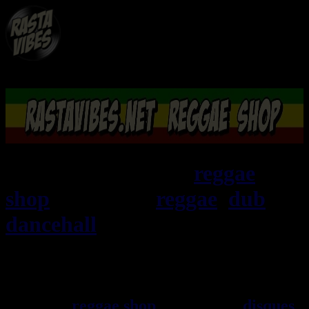
RASTAViBES.NET
reggae
shop
ska, roots,
reggae
,
dub
,
dancehall
, imports EU - US -
UK - Jamaica
Bienvenu(e) ! rastavibes.net
reggae shop
vendeur de
disques