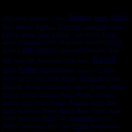
Banton
Black
Benz
Alla
Andy
Anthony
Artists
Brown
Campbell
Brooks
Brothers
Bolo
Cham
Clarke
Culture
Cruz
Davis
Cure
Curtis
Cotton
Dawg
Diamond
Fender
Dread
Ellis
English
Dubs
Fyah
General
Heritage
Hammond
Fraser
Hero
Kartel
irie
John
Holt
ifrica
isaacs
issac
Jones
Killer
King
Kelly
Levy
Kingjay
Kong
Levi
Marshall
Mail
Lewis
Lloyd
Locks
Marley
Martin
Mason
Melody
Metro
Mcgregor
Matthews
Meeks
Nooks
Minott
Mojah
Morgan
Mucci
Osbourne
Ranks
Paul
Palmer
Rebel
Reid
Perry
Prophet
Roots
Riley
Robinson
Rose
Signal
Romeo
Smart
Spice
Stephens
Smith
Star
Soulrebel
Stewart
Vegas
Washington
Taylor
Thompson
Tibet
Tuff