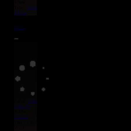
Vibes
Type :
Artist
Album
CD
00224
11.95€
Label :
Zulu
Vibes
Fr
Artiste :
Youthie
Titre : Silver
Wind