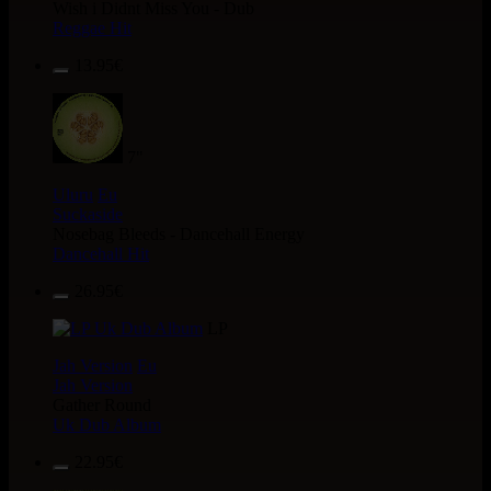
Wish i Didnt Miss You - Dub
Reggae Hit
13.95€
7"
Uluru
Eu
Suckaside
Nosebag Bleeds - Dancehall Energy
Dancehall Hit
26.95€
LP
Jah Version
Eu
Jah Version
Gather Round
Uk Dub Album
22.95€