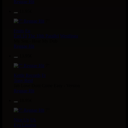
Reggae Hit
11.95€
7"
Fruits
Eu
Earl 16
The 18th Parallel
Westfinga
My Son - Hear My Dub
Reggae Hit
13.95€
7"
Kettle Records
Fr
Tony Reid
Jah Love Dont Come Easy - Version
Reggae Hit
18.95€
7"
Nice Up
Uk
Eva Lazarus