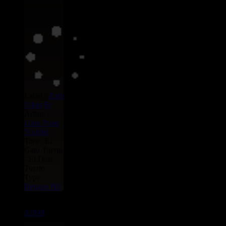
Label :
Zulu
Vibes
Fr
Artiste :
Guru Pope
Youthie
Titre : El
Gato Tuerto
- El Dub
Tuerto
Type :
Reggae Hit
12"
02898
13.95€