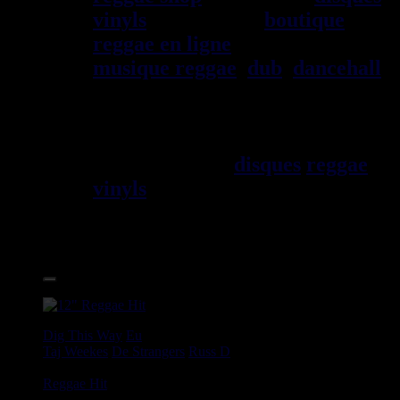
vinyls
depuis 1999
boutique
reggae en ligne
sp\E9cialiste
musique reggae
,
dub
,
dancehall
,
rocksteady, ska et toutes les
musiques en provenance de la
Jama\EFque. Vous trouverez un
grand choix de
disques
reggae
vinyls
7" / 45t, 10", 12", LPs /
33t, CDs, DVDs, revues, Livres
et Accessoires.
17.95€
12"
Dig This Way
Eu
Taj Weekes
De Strangers
Russ D
Angry Language - We Stand
Reggae Hit