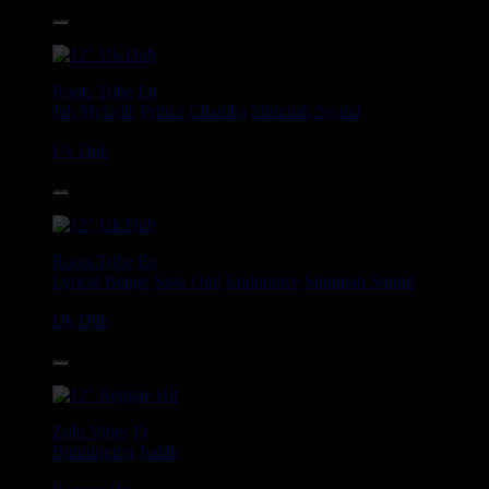
14.95€
12"
Roots Tribe
Eu
Jah Melodie
Prince Chamba
Slimmah Sound
Things And Times - Jah Almighty
Uk Dub
14.95€
12"
Roots Tribe
Eu
Lyrical Benjie
Sista Omi
Endurance
Slimmah Sound
Roots And Culture - Crush Down Fascism
Uk Dub
16.95€
12"
Zulu Vibes
Fr
Bunnington Judah
Satan Go Away - Give Thanks And Praises