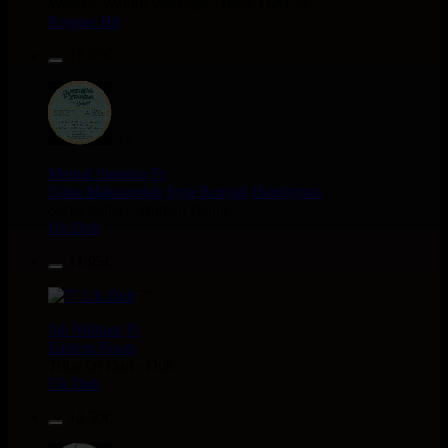
Waache Watoto Wacheze - Hear The Cry
Reggae Hit
15.95€
12"
Mental Stamina
Fr
Daba Makourejah
Syra
Benyah
Handyman
Serial Killer - Woman Being
Uk Dub
11.95€
7"
Jah Militant
Fr
Eastern Roots
Tribe Of Dan - Dub
Uk Dub
12.50€