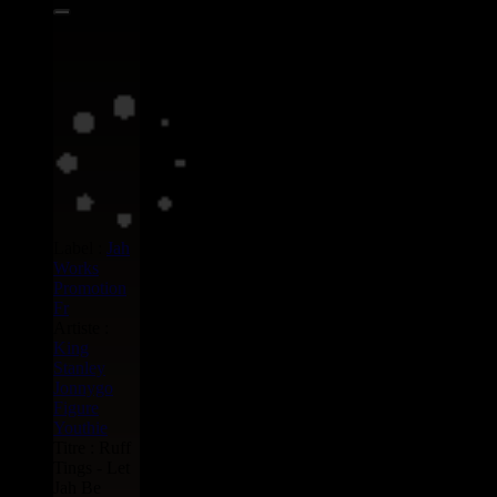
Label :
Jah
Works
Promotion
Fr
Artiste :
King
Stanley
Jonnygo
Figure
Youthie
Titre : Ruff
Tings - Let
Jah Be