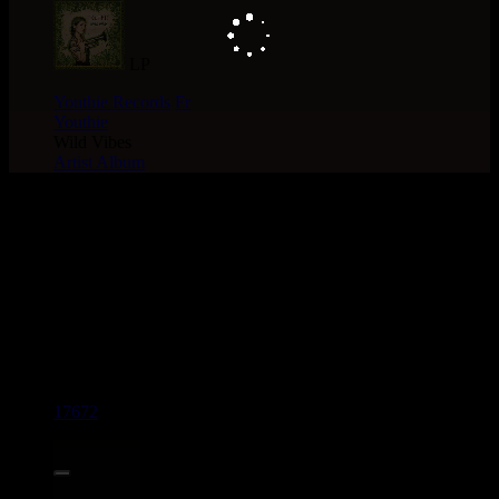
LP
Youthie Records
Fr
Youthie
Wild Vibes
Artist Album
> Recherche globale >
CATALOGUE > ARTiSTE :
YOUTHiE
4 articles dans cette catégorie
17672
7"
12.95€