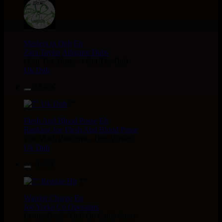
7"
Masters in Dub
Eu
Zara Taylor
Alligator Dubs
i Got The Music - i Got The Dub
Uk Dub
13.95€
7"
Flesh And Blood Posse
Eh
Ranking Joe
Flesh And Blood Posse
Too Much Problems - Dub Version
Uk Dub
10.95€
7"
Warrior Charge
Eu
Joe Yorke
Co Operators
Living Dead - Dub On Cable Street