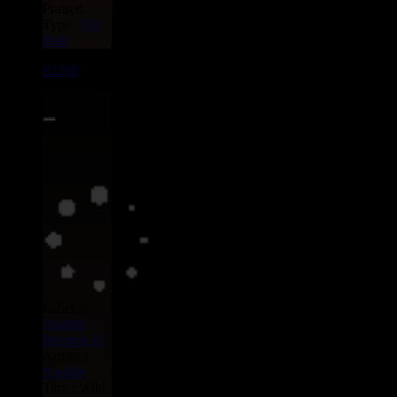
Praised
Type :
Uk
Dub
02208
LP
22.95€
Label :
Youthie
Records
Fr
Artiste :
Youthie
Titre : Wild