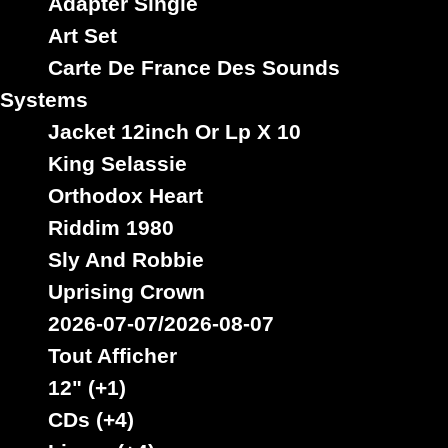
Adapter Single
Art Set
10"
12"
12"
12"
Carte De France Des Sounds
01852
13.95€
01034
9.50€
02139
10.95€
03383
13.95€
Systems
Jacket 12inch Or Lp X 10
King Selassie
Orthodox Heart
Riddim 1980
Sly And Robbie
Uprising Crown
2026-07-07/2026-08-07
Label :
Label :
Label :
Label :
Wise
Control
Wise
Wise
Tout Afficher
And
Tower
And
And
12" (+1)
Dubwise
Dubwise
Dubwise
Fr
CDs (+4)
Recordings
Recordings
Recordings