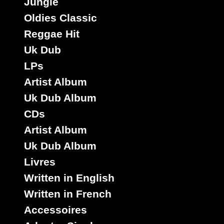
Jungle
Tube
Dub
Oldies Classic
Sound
Reggae Hit
Fr
Uk Dub
LPs
Artiste :
Ranking
Artist Album
Trevor
Uk Dub Album
CDs
Webca
Artist Album
Hifi
Weedin
Uk Dub Album
Dub
Livres
Written in English
Titre :
One
Written in French
Program
Accessoires
Type :
Uk Dub