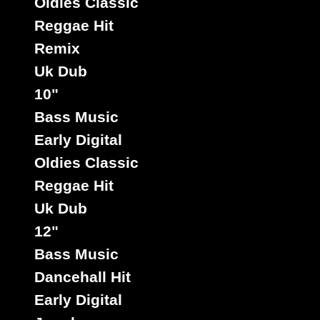
Oldies Classic
Titre :
Titre : irs
On The
Galactica
Riddim -
Reggae Hit
Titre :
Titre :
Road
- Koto
irs Dub
Sell We
Trod On -
Type :
Remix
Dub
Type :
Out - Dub
Dub On
Uk Dub
Type :
Uk Dub
Uk Dub
We Out
Type :
Uk Dub
Type :
Reggae
10"
Uk Dub
Hit
Bass Music
10"
Early Digital
00629
9.
Oldies Classic
Reggae Hit
Uk Dub
12"
Bass Music
Dancehall Hit
Early Digital
Label :