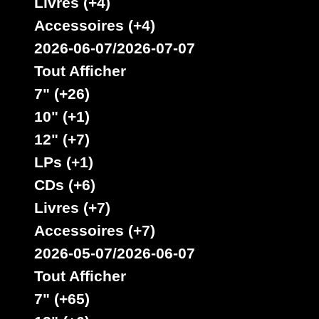
Livres (+4)
Fr
Fr
Fr
Artiste :
Weeding
Accessoires (+4)
Dub
Artiste :
Artiste :
Artiste :
2026-06-07/2026-07-07
Skatta
Dixie
Marina
Tout Afficher
Titre :
Peach
P
City
Oulda
7" (+26)
Weeding
Walker -
Weeding
Dub
10" (+1)
Chido La
Dub
Weeding
Banda
12" (+7)
Dub
Titre :
Type :
LPs (+1)
Fire in
Uk Dub
Titre :
The Belly
Make
Titre :
CDs (+6)
-
Dem
Dont
Rastafari
Livres (+7)
Know -
Believe -
Type :
Another
Night
Accessoires (+7)
Uk Dub
Night
Drive
2026-05-07/2026-06-07
Another
With
Day
Davio
Tout Afficher
Type :
Type :
7" (+65)
Uk Dub
Uk Dub