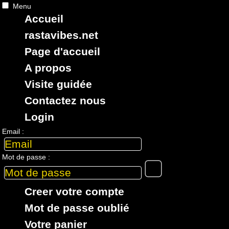
Menu
Accueil
RASTAViBES.NET
reggae shop
rastavibes.net
ska, roots,
reggae
,
dub
,
dancehall
,
Page d'accueil
imports EU - US - UK - Jamaica
A propos
Visite guidée
Contactez nous
Login
> Recherche globale > CATALOGUE >
Email :
ARTiSTE : WEEDiNG DUB
10 articles dans cette catégorie
Mot de passe :
7"
7"
7"
7"
7"
Creer votre compte
13728
7.50€
15381
6.95€
16339
10.95€
16878
8.95€
17201
8.
Mot de passe oublié
Votre panier