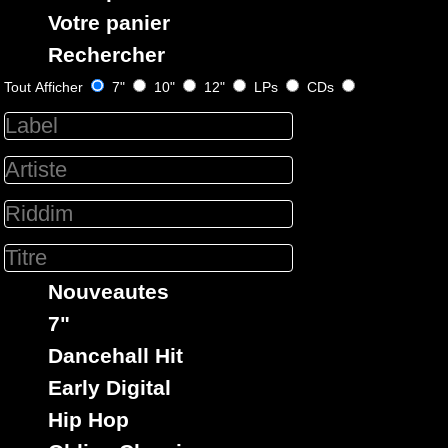
Votre panier
Rechercher
Tout Afficher
7"
10"
12"
LPs
CDs
Label :
Label :
Label :
Label :
Label :
Dub O
Wise
Storming
Wise
Wise
Matic
And
Dub
And
And
Dubwise
Dubwise
Dubwis
Eu
Eu
Fr
Fr
Fr
Artiste :
Artiste :
Nouveautes
Michael
Weeding
Artiste :
Artiste :
Artiste :
7"
Exodus
Dub
Vivian
Vivian
Weedin
Dancehall Hit
Jones
Jones
Dub
Weeding
Titre : 5
Early Digital
Years On
Dub
Weeding
Weeding
Vibroni
Hip Hop
The Road
Dub
Dub
- Dubs