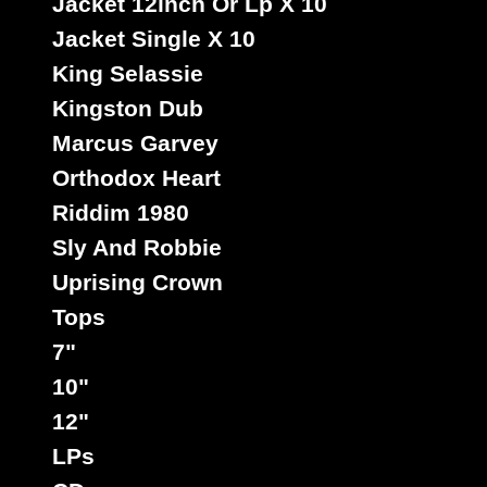
Jacket 12inch Or Lp X 10
Jacket Single X 10
King Selassie
Kingston Dub
Marcus Garvey
Orthodox Heart
Riddim 1980
Sly And Robbie
Uprising Crown
Tops
7"
10"
12"
LPs