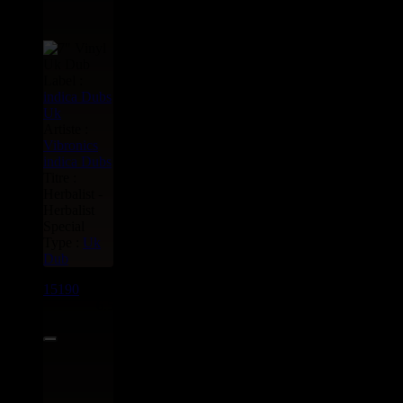
Label :
indica Dubs
Uk
Artiste :
Vibronics
indica Dubs
Titre :
Herbalist -
Herbalist
Special
Type :
Uk
Dub
15190
7"
6.50€