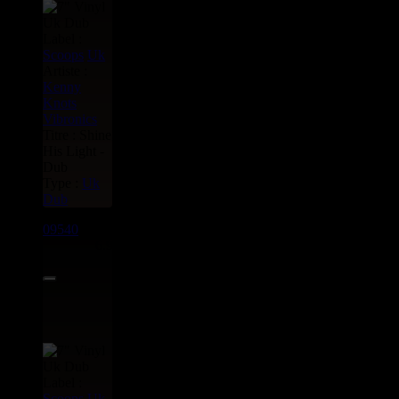
Label :
Scoops
Uk
Artiste :
Kenny
Knots
Vibronics
Titre : Shine
His Light -
Dub
Type :
Uk
Dub
09540
7"
6.95€
Label :
Scoops
Uk