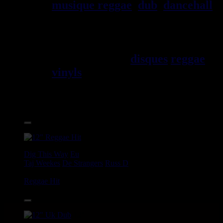
musique reggae
,
dub
,
dancehall
,
rocksteady, ska et toutes les
musiques en provenance de la
Jama\EFque. Vous trouverez un
grand choix de
disques
reggae
vinyls
7" / 45t, 10", 12", LPs /
33t, CDs, DVDs, revues, Livres
et Accessoires.
17.95€
12"
Dig This Way
Eu
Taj Weekes
De Strangers
Russ D
Angry Language - We Stand
Reggae Hit
14.95€
12"