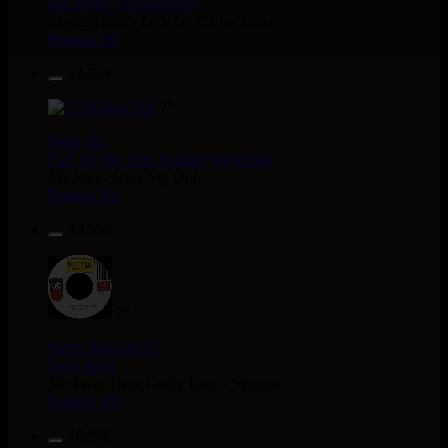
Joe Yorke
Co Operators
Living Dead - Dub On Cable Street
Reggae Hit
11.95€
7"
Fruits
Eu
Earl 16
The 18th Parallel
Westfinga
My Son - Hear My Dub
Reggae Hit
13.95€
7"
Kettle Records
Fr
Tony Reid
Jah Love Dont Come Easy - Version
Reggae Hit
18.95€