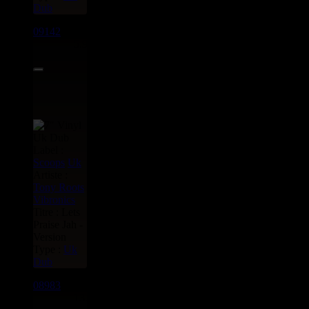
Dub
09142
7"
5.95€
Label :
Scoops
Uk
Artiste :
Tony Roots
Vibronics
Titre : Lets
Praise Jah -
Version
Type :
Uk
Dub
08983
7"
13.95€