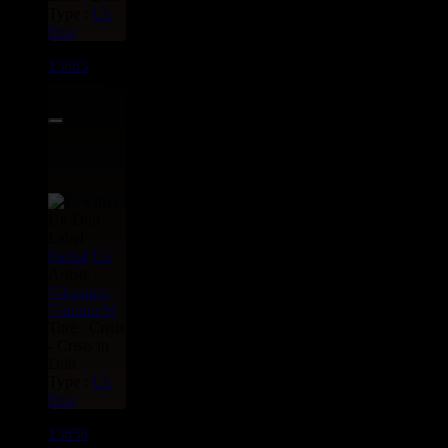
Type :
Uk
Dub
13883
7"
8.50€
Label :
Partial
Uk
Artiste :
Vibronics
Vitamin M
Titre : Crisis
- Crisis in
Dub
Type :
Uk
Dub
13658
7"