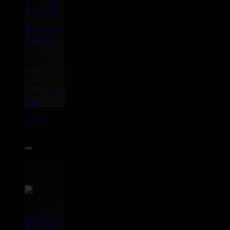
Label :
Jah
Vision
Eu
Artiste :
Errol Bellot
Vibronics
Titre :
Utterances
Of Him -
Dub
Utterances
Type :
Uk
Dub
15045
7"
8.95€
Label :
Moonshine
Recordings