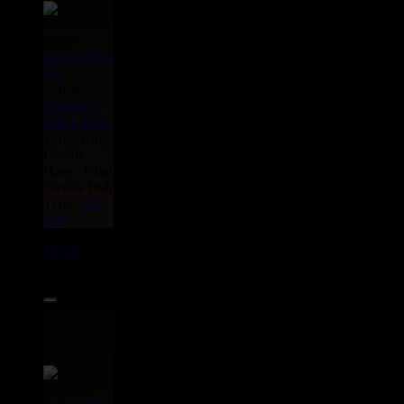
Label :
indica Dubs
Uk
Artiste :
Vibronics
indica Dubs
Titre : King
Davids
Harp - King
Davids Dub
Type :
Uk
Dub
10720
7"
5.00€