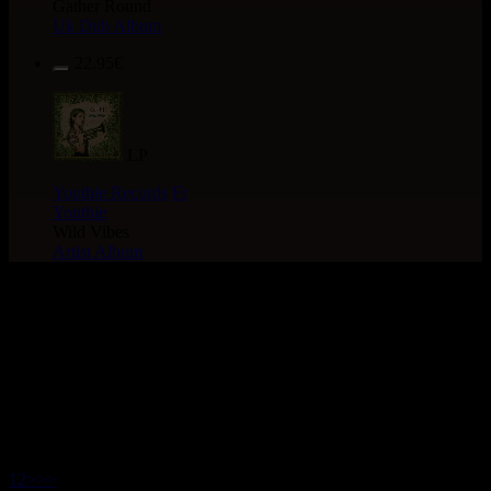
Gather Round
Uk Dub Album
22.95€
LP
Youthie Records
Fr
Youthie
Wild Vibes
Artist Album
> Recherche globale >
CATALOGUE > ARTiSTE :
ViBRONiCS
55 articles dans cette catégorie
1
2
>
>>