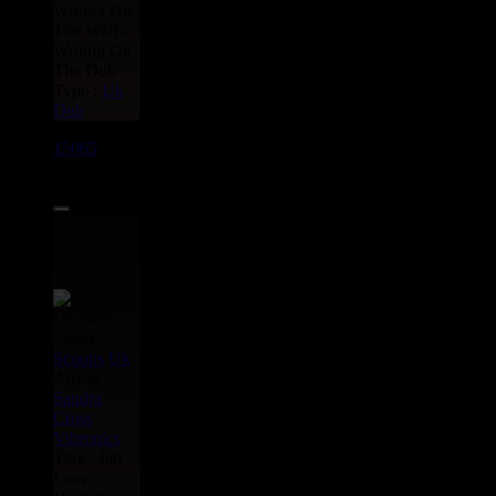
Writing On
The Wall -
Writing On
The Dub
Type :
Uk
Dub
15065
7"
8.95€
Label :
Scoops
Uk
Artiste :
Sandra
Cross
Vibronics
Titre : Jah
Love -