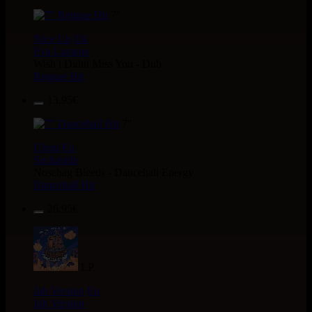
7"
Nice Up
Uk
Eva Lazarus
Wish i Didnt Miss You - Dub
Reggae Hit
13.95€
7"
Uluru
Eu
Suckaside
Nosebag Bleeds - Dancehall Energy
Dancehall Hit
26.95€
LP
Jah Version
Eu
Jah Version