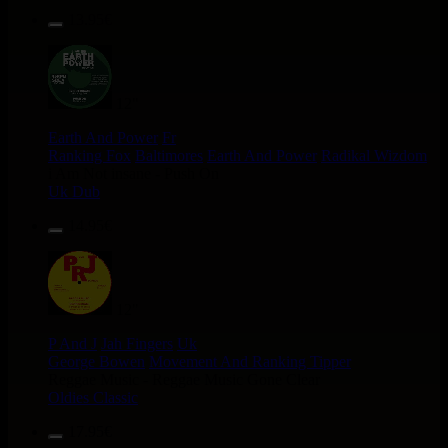
13.95€
12"
Earth And Power
Fr
Ranking Fox
Baltimores
Earth And Power
Radikal Wizdom
i Am Not insane - Push On
Uk Dub
14.95€
12"
P And J
Jah Fingers
Uk
George Bowen
Movement And Ranking Tipper
Reggae Music - Reggae Music Gone Clear
Oldies Classic
17.95€