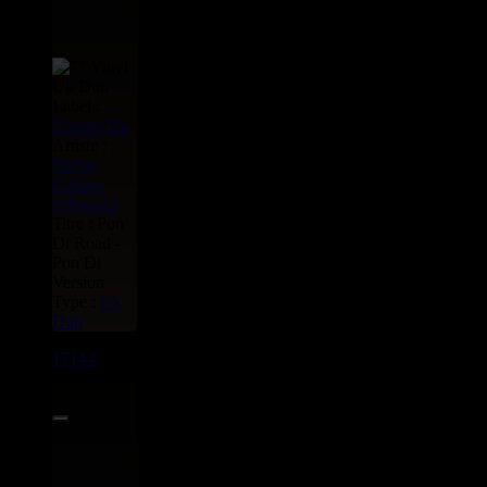
Label :
Scoops
Uk
Artiste :
Richie
Culture
Vibronics
Titre : Pon
Di Road -
Pon Di
Version
Type :
Uk
Dub
17144
7"
11.95€