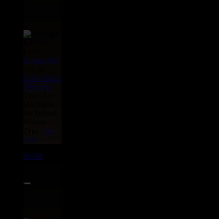
Label :
Scoops
Uk
Artiste :
Echo Ranks
Vibronics
Titre : Let
His Name
Be Praised -
Version
Type :
Uk
Dub
09188
7"
6.50€