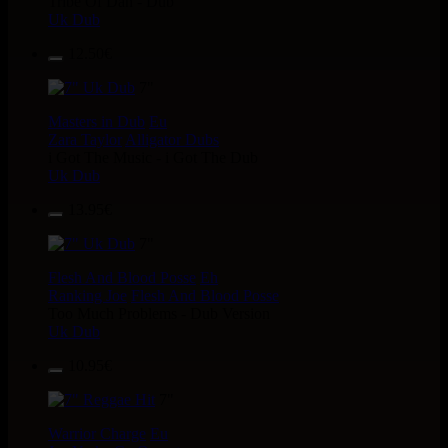
Tribe Of Dan - Dub
Uk Dub
12.50€
7"
Masters in Dub
Eu
Zara Taylor
Alligator Dubs
i Got The Music - i Got The Dub
Uk Dub
13.95€
7"
Flesh And Blood Posse
Eh
Ranking Joe
Flesh And Blood Posse
Too Much Problems - Dub Version
Uk Dub
10.95€
7"
Warrior Charge
Eu