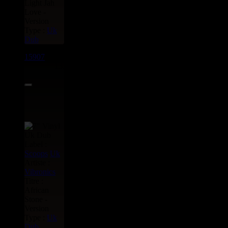
Light Jah
Love -
Version
Type :
Uk
Dub
15907
7"
13.95€
Label :
Scoops
Uk
Artiste :
Vibronics
Titre :
African
Stone -
Version
Type :
Uk
Dub