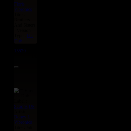
Floris
Vibronics
Titre :
Brothers
And Sisters
- Version
Type :
Uk
Dub
15529
7"
14.95€
Label :
Scoops
Uk
Artiste :
Boney L
Vibronics
Titre : Jah