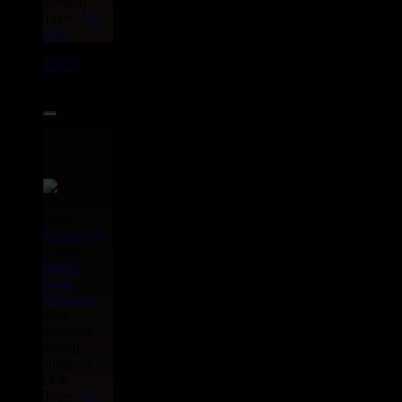
Version
Type :
Uk
Dub
15127
7"
8.95€
Label :
Scoops
Uk
Artiste :
Sandra
Cross
Vibronics
Titre :
Jumping
Sound -
Jumping
Dub
Type :
Uk