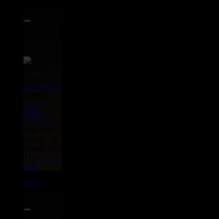
11.95€
Label :
Scoops
Uk
Artiste :
Lance
Hume
Vibronics
Titre : 30
Strings - 30
Strings Dub
Type :
Uk
Dub
16790
7"
11.95€