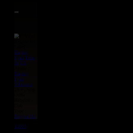
11.95€
Label :
Raging
Fyah
Tribe
84
Uk
Artiste :
Raging
Fyah
Vibronics
Titre : Step
Outta
Babylon -
Dub
Type :
Reggae Hit
14093
7"
7.95€