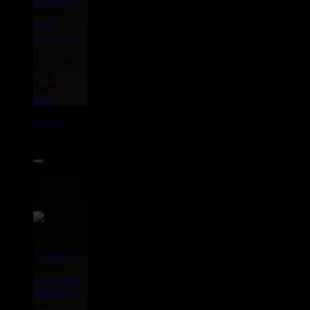
Artiste :
Madu
Vibronics
Titre : On
That Day -
Dub
Type :
Uk
Dub
14094
7"
7.95€
Label :
Scoops
Uk
Artiste :
Rod Taylor
Vibronics
Titre :