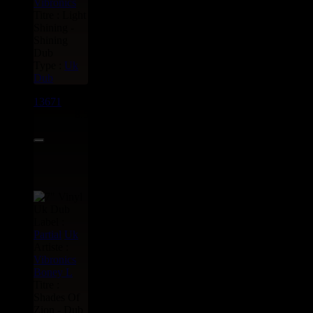
Vibronics
Titre : Light
Shining -
Shining
Dub
Type :
Uk
Dub
13671
7"
8.50€
Label :
Partial
Uk
Artiste :
Vibronics
Boney L
Titre :
Shades Of
Zion - Dub