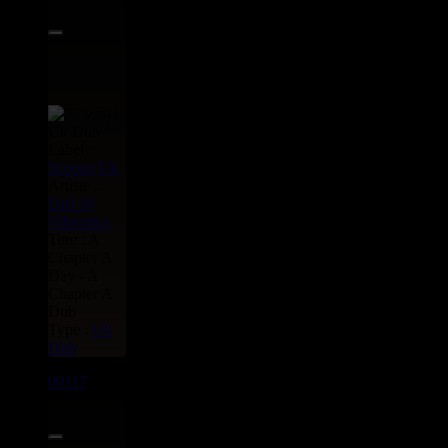
Label :
Scoops
Uk
Artiste :
Earl 16
Vibronics
Titre : A
Chapter A
Day - A
Chapter A
Dub
Type :
Uk
Dub
09117
7"
5.95€