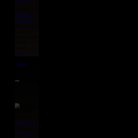
Eu
Artiste :
Saralene
Vibronics
Titre : Let
Love Be
Your Guide
- Dub
Type :
Uk
Dub
14689
7"
8.95€
Label :
Partial
Uk
Artiste :
Eva Keyes