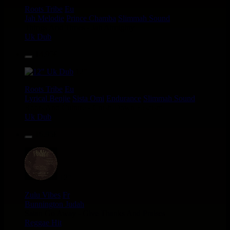
Roots Tribe
Eu
Jah Melodie
Prince Chamba
Slimmah Sound
Things And Times - Jah Almighty
Uk Dub
14.95€
12"
Roots Tribe
Eu
Lyrical Benjie
Sista Omi
Endurance
Slimmah Sound
Roots And Culture - Crush Down Fascism
Uk Dub
16.95€
12"
Zulu Vibes
Fr
Bunnington Judah
Satan Go Away - Give Thanks And Praises
Reggae Hit