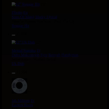
12"
Dhoko
Eu
Sons Of Manji
Marky Lyrical
Waache Watoto Wacheze - Hear The Cry
Reggae Hit
15.95€
12"
Mental Stamina
Fr
Daba Makourejah
Syra
Benyah
Handyman
Serial Killer - Woman Being
Uk Dub
11.95€
7"
Jah Militant
Fr
Eastern Roots