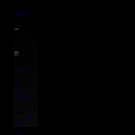
09880
7"
5.00€
Label :
Deep Root
Eu
Artiste :
Abassi All
Stars
Vibronics
Titre : Dub
Army - Jah
Army
Type :
Uk
Dub
03692
7"