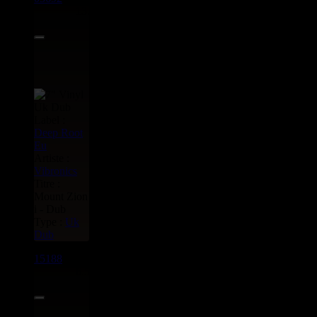
13.95€
Label :
Deep Root
Eu
Artiste :
Vibronics
Titre :
Mount Zion
i - Dub
Type :
Uk
Dub
15188
7"
6.50€