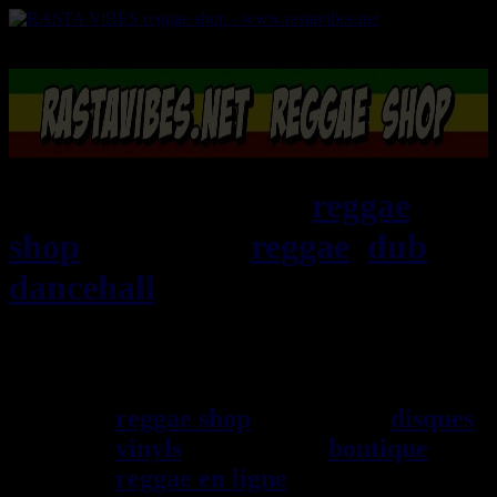
RASTAViBES.NET
reggae
shop
ska, roots,
reggae
,
dub
,
dancehall
, imports EU - US -
UK - Jamaica
Bienvenu(e) ! rastavibes.net
reggae shop
vendeur de
disques
vinyls
depuis 1999
boutique
reggae en ligne
sp\E9cialiste