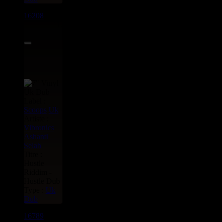
16208
7"
11.95€
Label :
Scoops
Uk
Artiste :
Vibronics
Ashanti
Selah
Titre :
Hustle
Riddim -
Hustle Dub
Type :
Uk
Dub
16789
7"