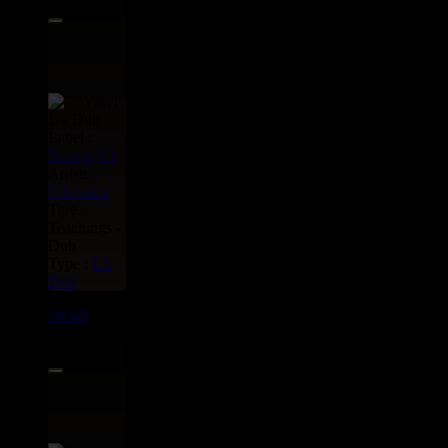
Label :
Scoops
Uk
Artiste :
Vibronics
Titre :
Teachings -
Dub
Type :
Uk
Dub
09048
7"
5.95€