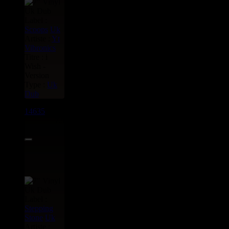
Label :
Scoops
Uk
Artiste :
Yt
Vibronics
Titre : i
Wish -
Version
Type :
Uk
Dub
14635
7"
7.95€
Label :
Stepping
Stone
Uk
Artiste :