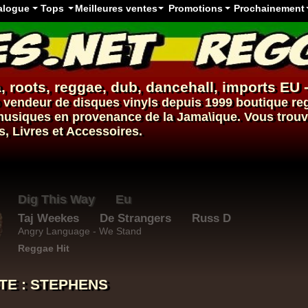
alogue
Tops
Meilleures ventes
Promotions
Prochainement
, roots,
reggae
,
dub
,
dancehall
, imports EU 
vendeur de
disques vinyls
depuis 1999
boutique re
s musiques en provenance de la Jama\ique. Vous trou
s, Livres et Accessoires.
Roots Tribe
Eu
Jah Melodie
Prince Chamba
Slimmah Sound
Things And Times - Jah Almighty
Uk Dub
STE : STEPHENS