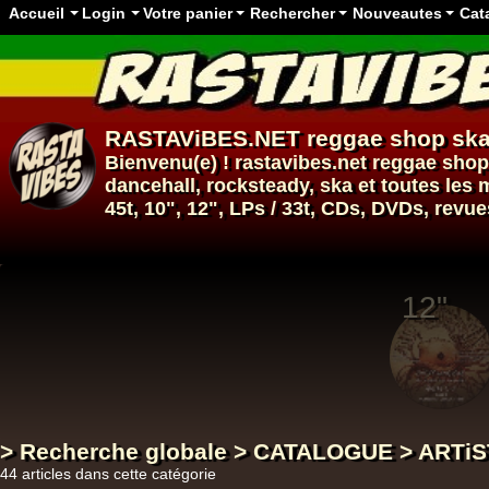
Accueil
Login
Votre panier
Rechercher
Nouveautes
Cat
RASTAViBES.NET
reggae shop
ska
Bienvenu(e) ! rastavibes.net
reggae shop
dancehall
, rocksteady, ska et toutes le
45t, 10", 12", LPs / 33t, CDs, DVDs, revue
12"
12"
> Recherche globale > CATALOGUE > ARTi
44 articles dans cette catégorie