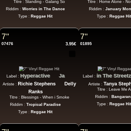
Titre : Standing - Galang So
Titre : Home Alone - N
Riddim :
Worries in The Dance
Riddim :
January Mor
7"
Type :
Reggae Hit
Type :
Reggae Hi
7"
7"
7"
07476
3.95€
01895
Hyperactive
Ja
in The Streetz
Label :
Label :
Richie Stephens
Delly
Tanya Step
Artiste :
Artiste :
U
Titre : Leave Me 
Ranks
Riddim :
Bangaran
Titre : Blessings - When i Smoke
Type :
Reggae Hi
Riddim :
Tropical Paradise
7"
Type :
Reggae Hit