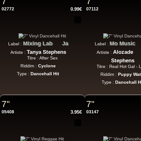
7"
7"
7"
02772
0.99€
07112
Mixing Lab
Ja
Mo Music
Label :
Label :
7"
Tanya Stephens
Alozade
Artiste :
Artiste :
Re
Titre : After Sex
Stephens
Riddim :
Cyclone
Titre : Real Hot Gal - 
Type :
Dancehall Hit
Riddim :
Puppy Wat
Type :
Dancehall H
7"
7"
7"
Re
05408
3.95€
03147