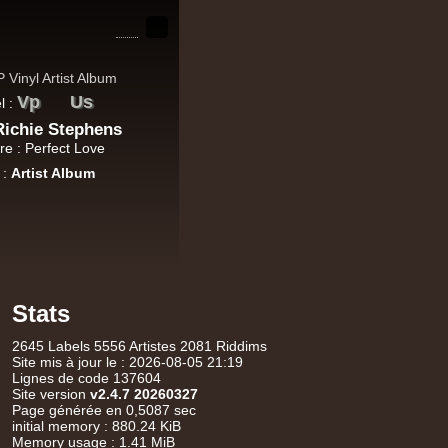
Vp
Us
l :
Richie Stephens
tre : Perfect Love
 :
Artist Album
Stats
2645 Labels 5556 Artistes 2081 Riddims
Site mis à jour le : 2026-08-05 21:19
Lignes de code 137604
Site version
v2.4.7 20260327
Page générée en 0,5087 sec
initial memory : 880.24 KiB
Memory usage : 1.41 MiB