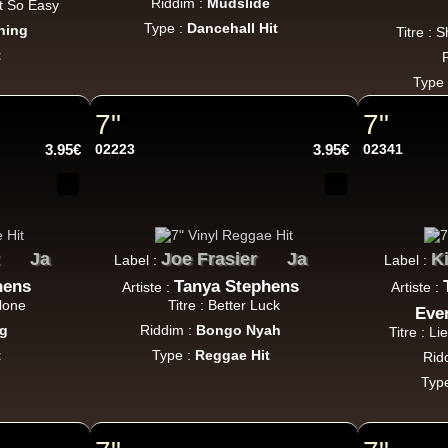
Riddim :
Mudslide
ot So Easy
Type :
Dancehall Hit
ning
Titre : 
t
Jah Militant
Fr
Type
Eastern Roots
Tribe Of Dan - Dub
7"
7"
Uk Dub
3.95€
02223
3.95€
02341
Masters in Dub
Eu
Zara Taylor
Alligator Dubs
Ja
Joe Frasier
Ja
K
Label :
Label :
i Got The Music - i Got The Dub
hens
Tanya Stephens
Artiste :
Artiste :
k Dub
Alone
Titre : Better Luck
Eve
g
Riddim :
Bongo Nyah
Titre : L
t
Type :
Reggae Hit
Rid
Typ
Flesh And Blood Posse
Eh
Ranking Joe
Flesh And Blood Posse
Too Much Problems - Dub Version