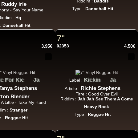
Riddim :
Baddis
Ruddy irie
Type :
Dancehall Hit
Shorty - Say Your Name
11.95€
Riddim :
Hq
 :
Dancehall Hit
7"
3.95€
02353
4.50€
12.50€
ic For Kic
Ja
Kickin
Ja
Label :
Tanya Stephens
Richie Stephens
Artiste :
Titre : Good Over Evil
rton Blender
Riddim :
Jah Jah See Them A Come
ie A Little - Take My Hand
Heavy Rock
dim :
Stranger
13.95€
Type :
Reggae Hit
e :
Reggae Hit