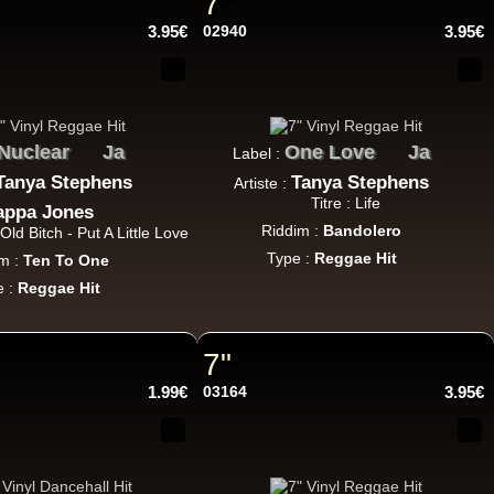
7"
3.95€
02940
3.95€
10.95€
Nuclear
Ja
One Love
Ja
Label :
Tanya Stephens
Tanya Stephens
Artiste :
Titre : Life
appa Jones
Riddim :
Bandolero
Old Bitch - Put A Little Love
11.95€
Type :
Reggae Hit
m :
Ten To One
e :
Reggae Hit
7"
1.99€
03164
3.95€
13.95€