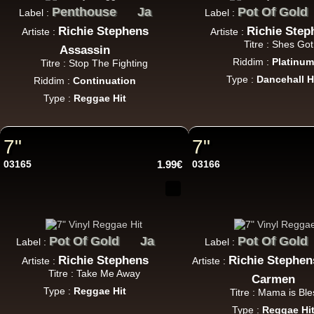
Penthouse
Ja
Pot Of Gold
Label :
Label :
7"
Re
Richie Stephens
Richie Step
Artiste :
Artiste :
Titre : Shes Got 
Assassin
Riddim :
Platinu
Titre : Stop The Fighting
Type :
Dancehall H
Riddim :
Continuation
Type :
Reggae Hit
Re
7"
7"
03165
1.99€
03166
7"
Pot Of Gold
Ja
Pot Of Gold
Label :
Label :
LP
Richie Stephens
Richie Stephen
Artiste :
Artiste :
Titre : Take Me Away
Carmen
Type :
Reggae Hit
Titre : Mama is Ble
Type :
Reggae Hi