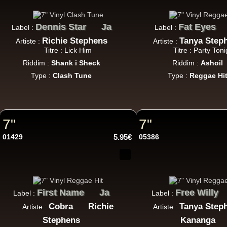
Dennis Star
Ja
Fat Eyes
Label :
Label :
Richie Stephens
Tanya Step
Artiste :
Artiste :
Titre : Lick Him
Titre : Party Toni
Riddim :
Shank i Sheck
Riddim :
Ashoil
Type :
Clash Tune
Type :
Reggae Hi
12"
7"
7"
12"
01429
5.95€
05386
First Name
Ja
Free Willy
Label :
Label :
Cobra
Richie
Tanya Step
Artiste :
Artiste :
U
Stephens
Kananga