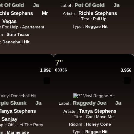
t Of Gold
Ja
Pot Of Gold
Ja
Label :
chie Stephens
Mr
Richie Stephens
Artiste :
Titre : Pull Up
Vegas
Type :
Reggae Hit
ry For Help - Apartament
18.95€
im :
Strip Tease
 :
Dancehall Hit
7"
1.99€
03336
3.95€
13.95€
rple Skunk
Ja
Raggedy Joe
Ja
Label :
Tanya Stephens
Tanya Stephens
Artiste :
Titre : Cant Move Me
Sanjay
Riddim :
Honey Cone
op it Off - Lef The Party
26.95€
Type :
Reggae Hit
im :
Marmelade