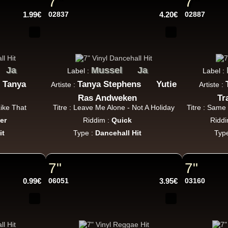
7"
7"
Uk Dub
1.99€
02837
4.20€
02887
Warrior Charge
Eu
Joe Yorke
Co Operators
Ja
Mussel
Ja
Label :
Label :
Living Dead - Dub On Cable Street
Tanya
Tanya Stephens
Yutie
Artiste :
Artiste :
ggae Hit
Ras Andweken
Tr
Like That
Titre : Leave Me Alone - Not A Holiday
Titre : Same 
er
Riddim :
Quick
Riddi
Fruits
Eu
it
Type :
Dancehall Hit
Typ
Earl 16
The 18th Parallel
Westfinga
My Son - Hear My Dub
7"
7"
ggae Hit
0.99€
06051
3.95€
03160
Kettle Records
Fr
Tony Reid