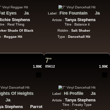
14.95€
Fat Eyes
Ja
Fire Fountain
Ja
Label :
Richie Stephens
Tanya Stephens
Artiste :
itre : Real Thing
Titre : Balance it
rker Shade Of Black
Riddim :
Salt Shaker
e :
Reggae Hit
Type :
Dancehall Hit
17.95€
7"
1.99€
05612
1.99€
15.95€
ights Of Heights
Hi Profile
Ja
Label :
Ja
Tanya Stephens
Artiste :
Titre : Freaky Type
ya Stephens
Parrot