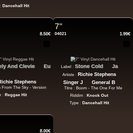
 :
Dancehall Hit
7"
8.50€
04021
1.99€
22.95€
ely And Clevie
Eu
Stone Cold
Ja
Label :
Richie Stephens
Artiste :
Richie Stephens
Singer J
General B
in From The Sky - Version
Titre : Boom - The One For Me
e :
Reggae Hit
Riddim :
Knock Out
Type :
Dancehall Hit
8.00€