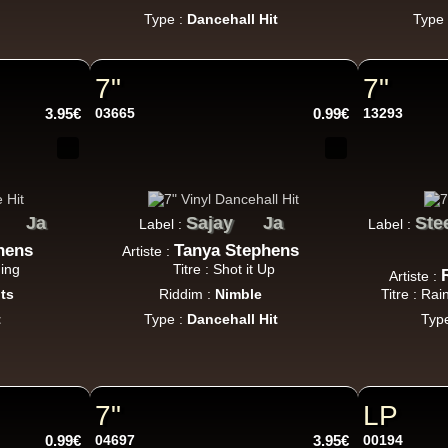
Jah Version
Eu
Type :
Dancehall Hit
Type
Jah Version
Gather Round
Uk Dub Album
7"
7"
3.95€
03665
0.99€
13293
Youthie Records
Fr
Youthie
Wild Vibes
Ja
Sajay
Ja
Ste
Label :
Label :
tist Album
hens
Tanya Stephens
Artiste :
hing
Titre : Shot it Up
Artiste :
ts
Riddim :
Nimble
Titre : Ra
t
Type :
Dancehall Hit
Typ
7"
LP
0.99€
04697
3.95€
00194