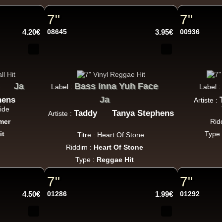
Roots Tribe
Eu
Lyrical Benjie
Sista Omi
Endurance
Slimma
7"
7"
Roots And Culture - Crush Down Fascism
4.20€
08645
3.95€
00936
k Dub
Zulu Vibes
Fr
Ja
Bass inna Yuh Face
Label :
Label 
Bunnington Judah
Ja
hens
Artiste :
Satan Go Away - Give Thanks And Praises
ide
Taddy
Tanya Stephens
Artiste :
ggae Hit
mer
Rid
it
Type
Titre : Heart Of Stone
Riddim :
Heart Of Stone
Earth And Power
Fr
Type :
Reggae Hit
Ranking Fox
Baltimores
Earth And Power
R
7"
7"
Wizdom
4.50€
01286
1.99€
01292
i Am Not insane - Push On
Uk Dub