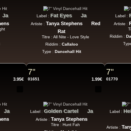
P And J
Jah Fingers
Uk
Ja
Fat Eyes
Ja
Label :
Label :
George Bowen
Movement And Ranking Tipper
hens
Tanya Stephens
Red
Reggae Music - Reggae Music Gone Clear
Artiste :
Artiste :
ght
T
Oldies Classic
Rat
Riddim :
Da
Titre : All Nite - Love Style
t
Typ
Riddim :
Callaloo
Type :
Dancehall Hit
Dhoko
Eu
Sons Of Manji
Marky Lyrical
7"
7"
Waache Watoto Wacheze - Hear The Cry
Reggae Hit
3.95€
01651
1.99€
01770
Mental Stamina
Fr
Ja
Golden Cartel
Ja
He
Daba Makourejah
Syra
Benyah
Handyman
Label :
Label :
Serial Killer - Woman Being
hens
Tanya Stephens
Artiste :
k Dub
Titre : Hunt Fah
Tan
Artiste :