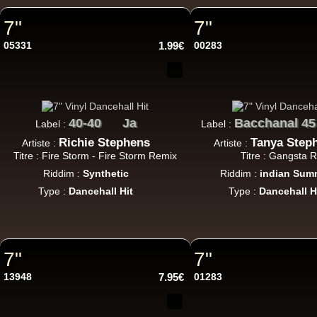
7"
7"
12"
05331
1.99€
00283
U
40-40
Ja
Bacchanal 45
Label :
Label :
Richie Stephens
Tanya Step
Artiste :
Artiste :
Titre : Fire Storm - Fire Storm Remix
Titre : Gangsta R
Re
Riddim :
Synthetic
Riddim :
indian Sum
Type :
Dancehall Hit
Type :
Dancehall H
12"
7"
7"
13948
7.95€
01283
12"