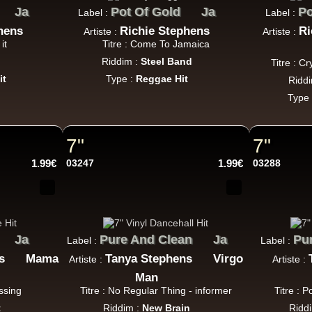
Ja
Pot Of Gold
Ja
Po
Jah Love Dont Come Easy - Version
Label :
Label :
ggae Hit
hens
Richie Stephens
Ri
Artiste :
Artiste :
it
Titre : Come To Jamaica
m
Riddim :
Steel Band
Titre : C
it
Type :
Reggae Hit
Ridd
Nice Up
Uk
Type
Eva Lazarus
Wish i Didnt Miss You - Dub
ggae Hit
7"
7"
1.99€
03247
1.99€
03288
Uluru
Eu
Suckaside
Nosebag Bleeds - Dancehall Energy
Ja
Pure And Clean
Ja
Pu
Label :
Label :
Dancehall Hit
s
Mama
Tanya Stephens
Virgo
Artiste :
Artiste :
Man
ssing
Titre : No Regular Thing - informer
Titre : P
t
Riddim :
New Brain
Ridd