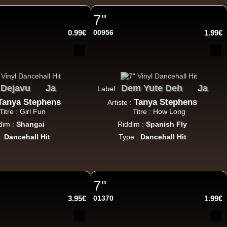
h Sound
7"
0.99€
00956
1.99€
16.95€
Dejavu
Ja
Dem Yute Deh
Ja
:
Label :
Tanya Stephens
Tanya Stephens
Artiste :
Titre : Girl Fun
Titre : How Long
dim :
Shangai
Riddim :
Spanish Fly
 :
Dancehall Hit
Type :
Dancehall Hit
13.95€
adikal
7"
3.95€
01370
1.99€