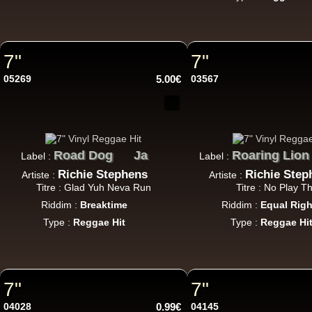
LP
7"
7"
05269
5.00€
03567
Road Dog
Ja
Roaring Lion
Label :
Label :
Ar
Richie Stephens
Richie Step
Artiste :
Artiste :
Titre : Glad Yuh Neva Run
Titre : No Play T
Riddim :
Breaktime
Riddim :
Equal Righ
Type :
Reggae Hit
Type :
Reggae Hi
7"
7"
04028
0.99€
04145