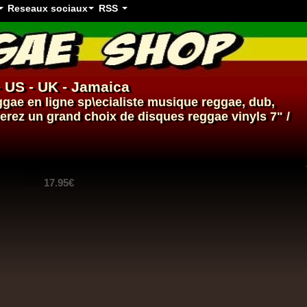
Reseaux sociaux
RSS
- US - UK - Jamaica
ggae en ligne
sp\ecialiste
musique reggae
,
dub
,
verez un grand choix de
disques
reggae
vinyls
7" /
14.95€
14.95€