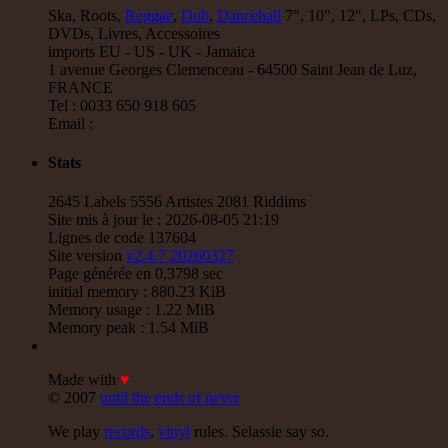
Zulu Vibes
Fr
Ska, Roots,
Reggae
,
Dub
,
Dancehall
7", 10", 12", LPs, CDs,
Bunnington Judah
DVDs, Livres, Accessoires
Satan Go Away - Give Thanks And Praises
imports EU - US - UK - Jamaica
Reggae Hit
1 avenue Georges Clemenceau - 64500 Saint Jean de Luz,
FRANCE
13.95€
Tel : 0033 650 918 605
Email :
12"
Stats
Earth And Power
Fr
Ranking Fox
Baltimores
Earth And Power
Radikal Wizdom
2645 Labels 5556 Artistes 2081 Riddims
i Am Not insane - Push On
Site mis à jour le : 2026-08-05 21:19
Uk Dub
Lignes de code 137604
Site version
v2.4.7 20260327
14.95€
Page générée en 0,3798 sec
12"
initial memory : 880.23 KiB
Memory usage : 1.22 MiB
P And J
Jah Fingers
Uk
Memory peak : 1.54 MiB
George Bowen
Movement And Ranking Tipper
Reggae Music - Reggae Music Gone Clear
Oldies Classic
Made with
♥
© 2007
until the ends of never
17.95€
We play
records
,
vinyl
rules. Selassie say so.
12"