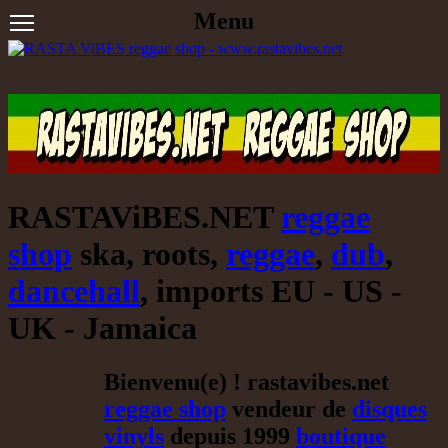
Menu
RASTAViBES.NET
reggae
shop
ska, roots,
reggae
,
dub
,
dancehall
, imports EU - US -
UK - Jamaica
Bienvenu(e) ! rastavibes.net
reggae shop
vendeur de
disques
vinyls
depuis 1999
boutique