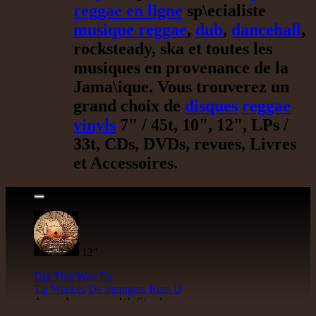
reggae en ligne
sp\ecialiste
musique reggae
,
dub
,
dancehall
,
rocksteady, ska et toutes les
musiques en provenance de la
Jama\ique. Vous trouverez un
grand choix de
disques
reggae
vinyls
7" / 45t, 10", 12", LPs /
33t, CDs, DVDs, revues, Livres
et Accessoires.
17.95€
12"
Dig This Way
Eu
Taj Weekes
De Strangers
Russ D
Angry Language - We Stand
Reggae Hit