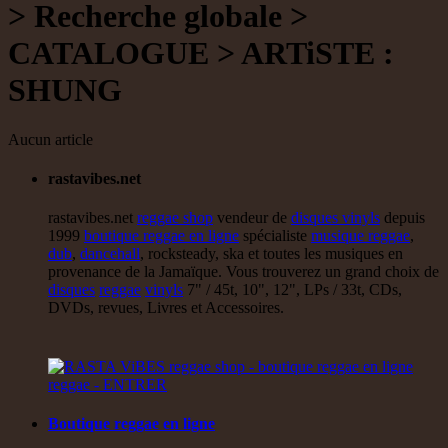
> Recherche globale >
14.95€
CATALOGUE > ARTiSTE :
12"
SHUNG
Roots Tribe
Eu
Jah Melodie
Prince Chamba
Slimmah Sound
Things And Times - Jah Almighty
Aucun article
Uk Dub
rastavibes.net
14.95€
rastavibes.net
reggae shop
vendeur de
disques vinyls
depuis
1999
boutique reggae en ligne
spécialiste
musique reggae
,
dub
,
dancehall
, rocksteady, ska et toutes les musiques en
12"
provenance de la Jamaïque. Vous trouverez un grand choix de
disques
reggae
vinyls
7" / 45t, 10", 12", LPs / 33t, CDs,
Roots Tribe
Eu
DVDs, revues, Livres et Accessoires.
Lyrical Benjie
Sista Omi
Endurance
Slimmah Sound
Roots And Culture - Crush Down Fascism
Uk Dub
16.95€
Boutique reggae en ligne
12"