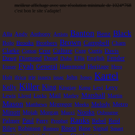
meilleur affichage avec une résolution minimale de 1024*768
Dhoko
Eu
c'est bon le site s'adapte!
Sons Of Manji
Marky Lyrical
Waache Watoto Wacheze - Hear The Cry
Reggae Hit
Banton
Black
Benz
Alla
Andy
Anthony
Artists
15.95€
Brown
Campbell
Brooks
Brothers
Bolo
Cham
12"
Clarke
Culture
Cruz
Davis
Cure
Curtis
Cotton
Mental Stamina
Fr
Dawg
Diamond
Fender
Dread
Ellis
English
Dubs
Daba Makourejah
Syra
Benyah
Handyman
Fyah
General
Heritage
Hammond
Fraser
Hero
Serial Killer - Woman Being
Kartel
Uk Dub
irie
John
Holt
ifrica
isaacs
issac
Jones
11.95€
Killer
King
Kelly
Levy
Kingjay
Kong
Levi
Marshall
Mail
Lewis
Lloyd
Locks
Marley
Martin
Mason
Melody
Metro
Mcgregor
Matthews
Meeks
7"
Nooks
Minott
Mojah
Morgan
Mucci
Osbourne
Ranks
Jah Militant
Fr
Paul
Palmer
Rebel
Reid
Perry
Prophet
Eastern Roots
Roots
Riley
Robinson
Rose
Signal
Romeo
Smart
Tribe Of Dan - Dub