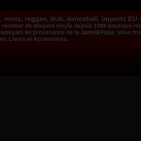
, roots,
reggae
,
dub
,
dancehall
, imports EU 
vendeur de
disques vinyls
depuis 1999
boutique re
s musiques en provenance de la Jama\EFque. Vous tr
ues, Livres et Accessoires.
Dig This Way
Eu
Taj Weekes
De Strangers
Russ D
ggae Hit