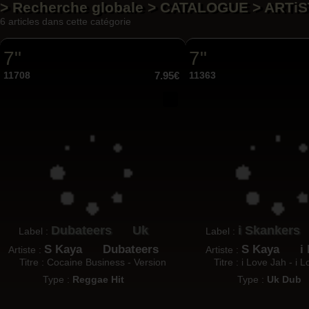
> Recherche globale > CATALOGUE > ARTiS
6 articles dans cette catégorie
7"
7"
11708
7.95€
11363
Dubateers
Uk
i Skankers
Label :
Label :
S Kaya
Dubateers
S Kaya
i
Artiste :
Artiste :
Titre : Cocaine Business - Version
Titre : i Love Jah - i
Type :
Reggae Hit
Type :
Uk Dub