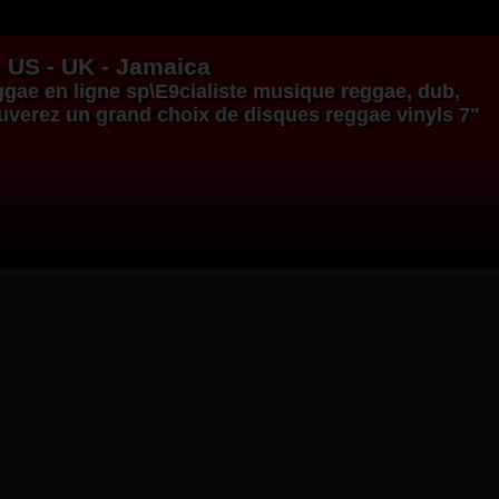
- US - UK - Jamaica
ggae en ligne
sp\E9cialiste
musique reggae
,
dub
,
ouverez un grand choix de
disques
reggae
vinyls
7"
17.95€
14.95€