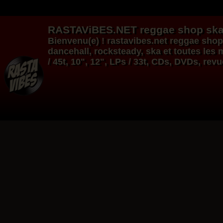
RASTAViBES.NET
reggae shop
ska
Bienvenu(e) ! rastavibes.net
reggae shop
dancehall
, rocksteady, ska et toutes le
/ 45t, 10", 12", LPs / 33t, CDs, DVDs, rev
12"
Re
12"