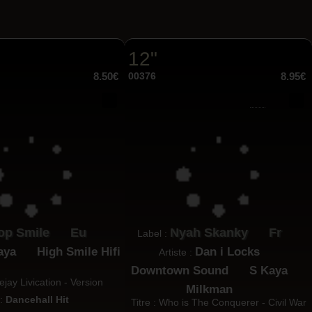
12"
8.50€
00376
8.95€
op Smile
Eu
Nyah Skanky
Fr
Label :
aya
High Smile Hifi
Dan i Locks
Artiste :
Downtown Sound
S Kaya
eejay Livication - Version
Milkman
 :
Dancehall Hit
Titre : Who is The Conquerer - Civil War