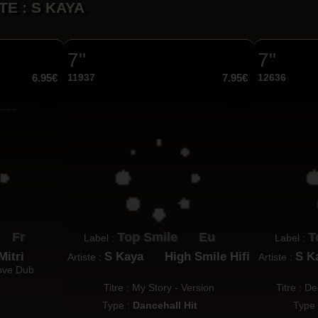
TE : S KAYA
7"
7"
6.95€
11937
7.95€
12636
Fr
Top Smile
Eu
T
Label :
Label :
 Mitri
S Kaya
High Smile Hifi
S K
Artiste :
Artiste :
 Love Dub
Titre : My Story - Version
Titre : D
Type :
Dancehall Hit
Type