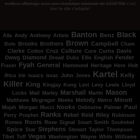
meilleur affichage avec une résolution minimale de 1024*768
c'est
bon le site s'adapte!
Banton
Black
Benz
Alla
Andy
Anthony
Artists
Brown
Campbell
Brooks
Brothers
Bolo
Cham
Clarke
Culture
Cruz
Davis
Cure
Curtis
Cotton
Dawg
Diamond
Fender
Dread
Ellis
English
Dubs
Fyah
General
Heritage
Hammond
Fraser
Hero
Holt
Kartel
Kelly
irie
isaacs
John
Jones
ifrica
issac
Killer
King
Levy
Kingjay
Kong
Levi
Lewis
Lloyd
Mason
Marshall
Mail
Locks
Marley
Martin
Minott
Melody
Metro
Mcgregor
Matthews
Meeks
Nooks
Paul
Palmer
Mojah
Morgan
Mucci
Osbourne
Ranks
Rebel
Reid
Riley
Perry
Prophet
Robinson
Roots
Rose
Signal
Smith
Romeo
Smart
Soulrebel
Spice
Stephens
Star
Taylor
Thompson
Stewart
Vegas
Washington
Wayne
Tibet
Tuff
White
Williams