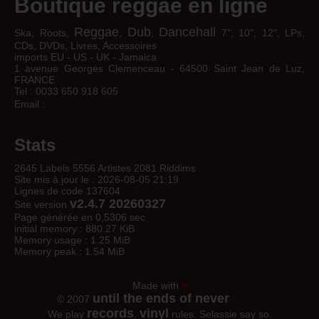
Boutique reggae en ligne
Reggae
Dub
Dancehall
Ska, Roots,
,
,
7", 10", 12", LPs,
CDs, DVDs, Livres, Accessoires
imports EU - US - UK - Jamaica
1 avenue Georges Clemenceau - 64500 Saint Jean de Luz,
FRANCE
Tel : 0033 650 918 605
Email :
Stats
2645 Labels 5556 Artistes 2081 Riddims
Site mis à jour le : 2026-08-05 21:19
Lignes de code 137604
v2.4.7 20260327
Site version
Page générée en 0,5306 sec
initial memory : 880.27 KiB
Memory usage : 1.25 MiB
Memory peak : 1.54 MiB
Made with
♥
until the ends of never
© 2007
records
vinyl
We play
,
rules. Selassie say so.