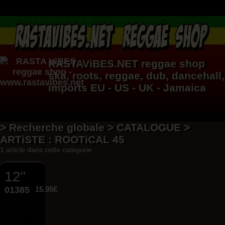
RASTAViBES.NET
reggae shop
ska, roots,
reggae
,
dub
,
dancehall
,
imports EU - US - UK - Jamaica
> Recherche globale > CATALOGUE >
ARTiSTE : ROOTiCAL 45
1 article dans cette catégorie
12"
01385
15.95€