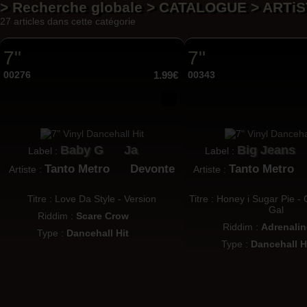
> Recherche globale > CATALOGUE > ARTi
27 articles dans cette catégorie
7"
7"
00276
1.99€
00343
Baby G
Ja
Big Jeans
Label :
Label :
Tanto Metro
Devonte
Tanto Metro
Artiste :
Artiste :
Titre : Love Da Style - Version
Titre : Honey i Sugar Pie 
Gal
Riddim :
Scare Crow
Riddim :
Adrenalin
Type :
Dancehall Hit
Type :
Dancehall H