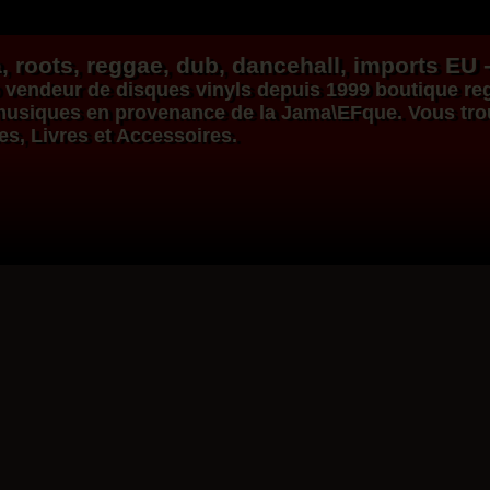
, roots,
reggae
,
dub
,
dancehall
, imports EU 
vendeur de
disques vinyls
depuis 1999
boutique re
s musiques en provenance de la Jama\EFque. Vous tr
ues, Livres et Accessoires.
Dig This Way
Eu
Taj Weekes
De Strangers
Russ D
Reggae Hit