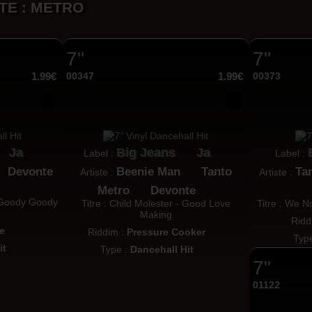
STE : METRO
7"
7"
1.99€
00347
1.99€
00373
Ja
Big Jeans
Ja
Label :
Label :
Devonte
Beenie Man
Tanto
Ta
Artiste :
Artiste :
Metro
Devonte
- Goody Goody
Titre : Child Molester - Good Love
Titre : We N
Making
Ridd
e
Riddim :
Pressure Cooker
Typ
it
Type :
Dancehall Hit
7"
01122