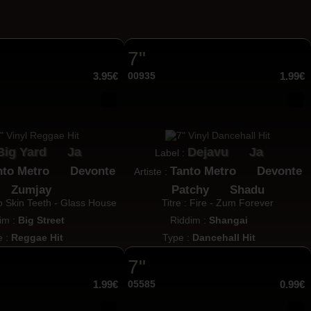
7"
3.95€
00935
1.99€
Big Yard
Ja
Dejavu
Ja
Label :
nto Metro
Devonte
Tanto Metro
Devonte
Artiste :
Zumjay
Patchy
Shadu
o Skin Teeth - Glass House
Titre : Fire - Zum Forever
im :
Big Street
Riddim :
Shangai
e :
Reggae Hit
Type :
Dancehall Hit
7"
1.99€
05585
0.99€