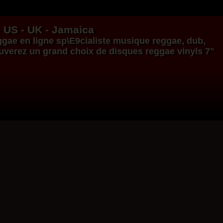
- US - UK - Jamaica
ggae en ligne
sp\E9cialiste
musique reggae
,
dub
,
ouverez un grand choix de
disques
reggae
vinyls
7"
17.95€
14.95€