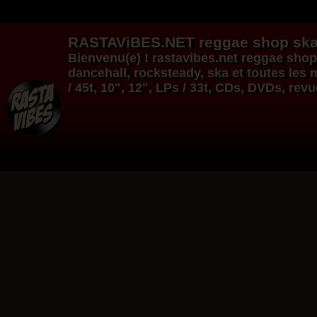
RASTAViBES.NET
reggae shop
ska
Bienvenu(e) ! rastavibes.net
reggae shop
dancehall
, rocksteady, ska et toutes le
/ 45t, 10", 12", LPs / 33t, CDs, DVDs, rev
12"
12"