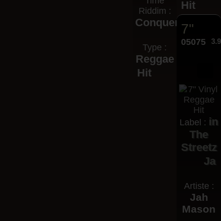
Time
Hit
Riddim :
Conquerer
7"
05075
3.
Type :
Reggae
Hit
in
Label :
The
Streetz
Ja
Artiste :
Jah
Mason