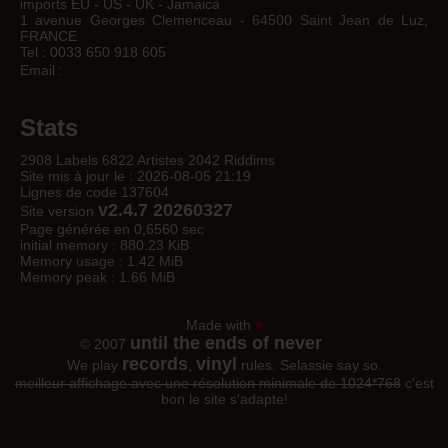
imports EU - US - UK - Jamaica
1 avenue Georges Clemenceau - 64500 Saint Jean de Luz,
FRANCE
Tel : 0033 650 918 605
Email :
Stats
2908 Labels 6822 Artistes 2042 Riddims
Site mis à jour le : 2026-08-05 21:19
Lignes de code 137604
v2.4.7 20260327
Site version
Page générée en 0,6560 sec
initial memory : 880.23 KiB
Memory usage : 1.42 MiB
Memory peak : 1.66 MiB
Made with
♥
until the ends of never
© 2007
records
vinyl
We play
,
rules. Selassie say so.
meilleur affichage avec une résolution minimale de 1024*768
c'est
bon le site s'adapte!