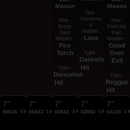
Mason
Mason
Titre :
Perserve
Titre :
Titre :
it
Blaze
Feel My
Riddim :
Dem
Pain
Lava
Riddim :
Riddim :
Fire
Good
Torch
Over
Type :
Dancehall
Evil
Hit
Type :
Dancehall
Type :
Reggae
Hit
Hit
7"
7"
7"
7"
7"
06516
5.00€
05643
3.95€
02842
3.95€
02850
3.95€
03130
3.