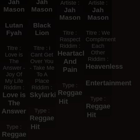
Jah
Jah
Artiste :
Artiste :
Mason
Mason
Jah
Jah
Mason
Mason
Lutan
Black
Fyah
Lion
Titre :
Titre : We
Raspect
Compliment
Riddim :
Each
Titre :
Titre : i
Heartaches
Other
Love is
Cant Get
Riddim :
And
The
Over You
Heavenless
Answer -
- Take Me
Pain
Joy Of
To A
My Life
Place
Entertainment
Type :
Riddim :
Riddim :
Reggae
Love is
Skylarkis
Type :
Hit
The
Reggae
Answer
Type :
Hit
Reggae
Hit
Type :
Reggae