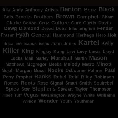
Banton
Black
Benz
Alla
Andy
Anthony
Artists
Brown
Campbell
Brooks
Brothers
Bolo
Cham
Clarke
Culture
Cruz
Davis
Cure
Curtis
Cotton
Dawg
Diamond
Fender
Dread
Ellis
English
Dubs
Fyah
General
Heritage
Hammond
Fraser
Hero
Holt
Kartel
Kelly
irie
isaacs
John
Jones
ifrica
issac
Killer
King
Levy
Kingjay
Kong
Levi
Lewis
Lloyd
Mason
Marshall
Mail
Locks
Marley
Martin
Minott
Melody
Metro
Mcgregor
Matthews
Meeks
Nooks
Paul
Palmer
Mojah
Morgan
Mucci
Osbourne
Ranks
Rebel
Reid
Riley
Perry
Prophet
Robinson
Roots
Rose
Signal
Smith
Romeo
Smart
Soulrebel
Spice
Stephens
Star
Taylor
Thompson
Stewart
Vegas
Washington
Wayne
Tibet
Tuff
White
Williams
Wonder
Youth
Wilson
Youthman