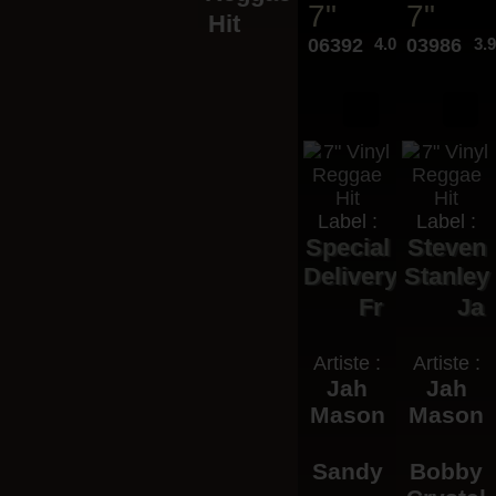
7"
7"
Hit
06392
4.00€
03986
3.
Label :
Label :
Special
Steven
Delivery
Stanley
Fr
Ja
Artiste :
Artiste :
Jah
Jah
Mason
Mason
Sandy
Bobby