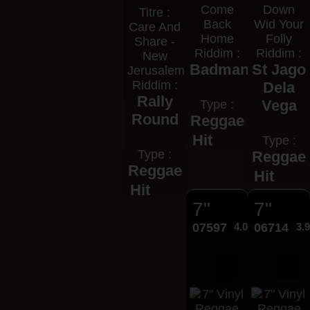
Come
Down
Titre :
Back
Wid Your
Care And
Home
Folly
Share -
Riddim :
Riddim :
New
Badman
St Jago
Jerusalem
Riddim :
Dela
Rally
Vega
Type :
Round
Reggae
Hit
Type :
Type :
Reggae
Reggae
Hit
Hit
7"
7"
07597
4.00€
06714
3.