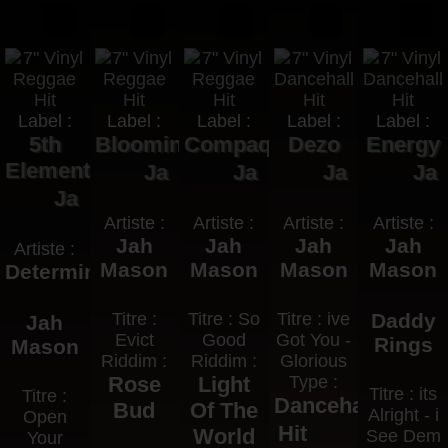
Label :
Label :
Label :
Label :
Label :
5th
Blooming
Compaq
Dezo
Energy
Element
Ja
Ja
Ja
Ja
Ja
Artiste :
Artiste :
Artiste :
Artiste :
Jah
Jah
Jah
Jah
Artiste :
Mason
Mason
Mason
Mason
Determine
Titre :
Titre : So
Titre : ive
Daddy
Jah
Evict
Good
Got You -
Rings
Mason
Riddim :
Riddim :
Glorious
Rose
Light
Type :
Titre : its
Titre :
Dancehall
Bud
Of The
Alright - i
Open
Hit
World
See Dem
Your