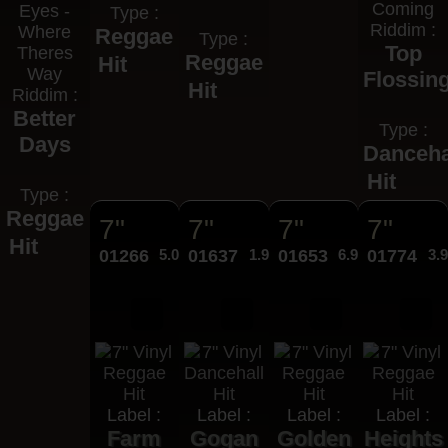
Coming
Eyes -
Type :
Riddim :
Where
Reggae
Type :
Top
Theres
Reggae
Hit
Way
Flossin
Hit
Riddim :
Better
Type :
Days
Danceha
Hit
Type :
Reggae
7"
7"
7"
7"
Hit
01266
5.00€
01637
1.99€
01653
6.95€
01774
3.
Label :
Label :
Label :
Label :
Farm
Gogan
Golden
Heights