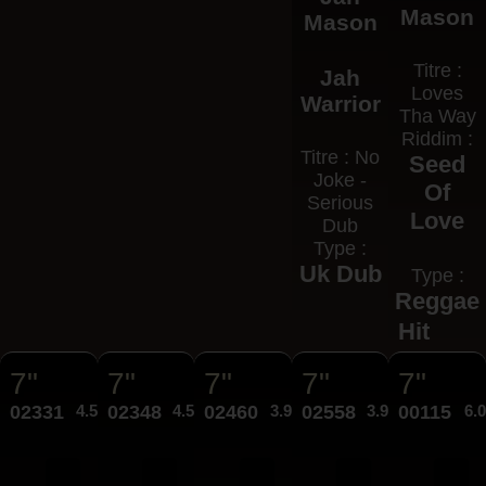
Mason
Mason
Titre :
Jah
Loves
Warrior
Tha Way
Riddim :
Titre : No
Seed
Joke -
Of
Serious
Love
Dub
Type :
Uk Dub
Type :
Reggae
Hit
7"
7"
7"
7"
7"
02331
4.50€
02348
4.50€
02460
3.95€
02558
3.95€
00115
6.