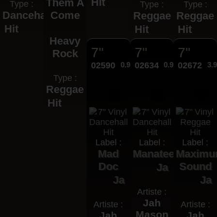
Hit
Them A
Type :
Type :
Type :
Dancehall
Come
Reggae
Reggae
Hit
Hit
Hit
Heavy
7"
7"
7"
Rock
02590
0.99€
02634
0.99€
02672
3.
Type :
Reggae
Hit
Label :
Label :
Label :
Mad
Manatee
Maxim
Doc
Sound
Ja
Ja
Ja
Artiste :
Jah
Artiste :
Artiste :
Mason
Jah
Jah