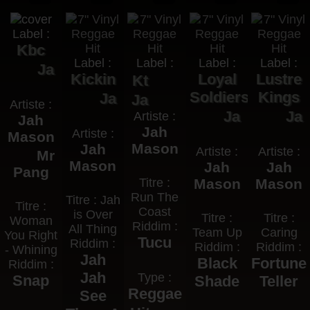
Label :
Kbc
Label :
Label :
Label :
Label :
Ja
Kickin
Loyal
Lustre
Kt
Soldiers
Kings
Ja
Ja
Artiste :
Ja
Ja
Artiste :
Jah
Jah
Artiste :
Mason
Mason
Jah
Artiste :
Artiste :
Mr
Mason
Jah
Jah
Pang
Titre :
Mason
Mason
Run The
Titre : Jah
Titre :
Coast
is Over
Titre :
Titre :
Woman
Riddim :
All Thing
Team Up
Caring
You Right
Tucu
Riddim :
Riddim :
Riddim :
- Whining
Jah
Black
Fortune
Riddim :
Jah
Type :
Snap
Shade
Teller
Reggae
See