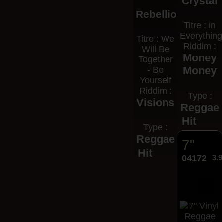
Crystal
Rebellion
Titre : in
Everythin
Titre : We
Riddim :
Will Be
Money
Together
Money
- Be
Yourself
Riddim :
Type :
Visions
Reggae
Hit
Type :
Reggae
7"
Hit
04172
3.