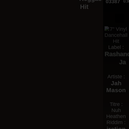
03387
0.
Hit
Label :
Rashan
Ja
Artiste :
Jah
Mason
Titre :
Nuh
Heathen
Riddim :