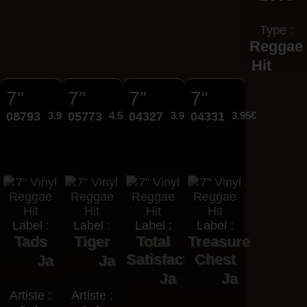
Type :
Reggae
Hit
7"
7"
7"
7"
08793
3.95€
05773
4.50€
04327
3.95€
04331
3.95€
Label :
Label :
Label :
Label :
Tads
Tiger
Total
Treasure
Satisfaction
Chest
Ja
Ja
Ja
Ja
Artiste :
Artiste :