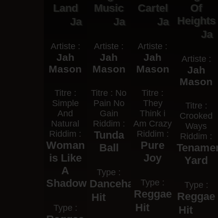
Land
Music
Cartel
Of
Heights
Ja
Ja
Ja
Ja
Artiste :
Artiste :
Artiste :
Jah
Jah
Jah
Artiste :
Mason
Mason
Mason
Jah
Mason
Titre :
Titre : No
Titre :
Simple
Pain No
They
Titre :
And
Gain
Think i
Crooked
Natural
Riddim :
Am Crazy
Ways
Riddim :
Tunda
Riddim :
Riddim :
Woman
Pure
Ball
Tename
is Like
Joy
Yard
A
Type :
Shadow
Dancehall
Type :
Type :
Reggae
Reggae
Hit
Hit
Type :
Hit