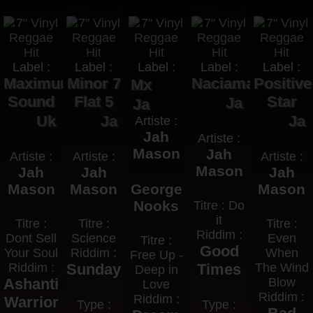
Label :
Label :
Label :
Label :
Label :
Maximum
Minor 7
Naciamaj
Positive
Mx
Sound
Flat 5
Star
Ja
Ja
Uk
Ja
Ja
Artiste :
Jah
Artiste :
Mason
Jah
Artiste :
Artiste :
Artiste :
Mason
Jah
Jah
Jah
Mason
Mason
George
Mason
Nooks
Titre : Do
it
Titre :
Titre :
Titre :
Riddim :
Dont Sell
Science
Even
Titre :
Good
Your Soul
Riddim :
When
Free Up -
Riddim :
Sunday
Times
The Wind
Deep in
Ashanti
Blow
Love
Riddim :
Riddim :
Warrior
Type :
Type :