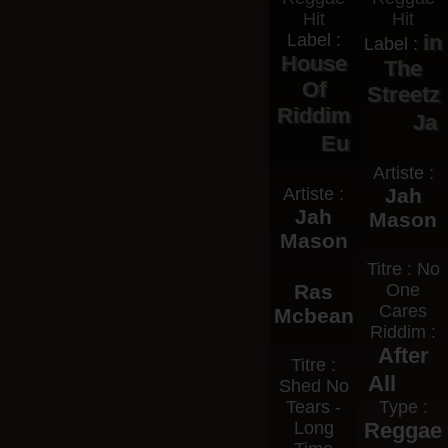
Label :
in
Label :
House
The
Of
Streetz
Riddim
Ja
Eu
Artiste :
Artiste :
Jah
Jah
Mason
Mason
Titre : No
Ras
One
Cares
Mcbean
Riddim :
After
Titre :
All
Shed No
Tears -
Type :
Long
Reggae