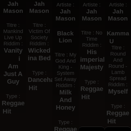
Jah
Jah
Artiste :
Artiste :
Artiste :
Mason
Mason
Jah
Jah
Jah
Mason
Mason
Mason
Titre :
Titre :
Mankind
Victim Of
Black
Titre : No
Kamma
Live Up
Society
Time
Lion
U
Riddim :
Riddim :
Riddim :
Titre :
Vanity
Wicked
His
Round
Titre : My
ina Bed
i
imperial
And
God And
Am
Round -
Majesty
King -
Lamb
Type :
Just A
System
Spread
Dancehall
Set Away
Guy
Type :
Riddim :
Riddim :
Hit
Reggae
Myself
Milk
Type :
Hit
And
Reggae
Type :
Honey
Hit
Reggae
Hit
Type :
Reggae