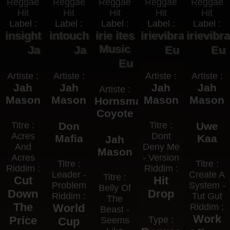
Label :
Label :
Label :
Label :
Label :
insight
intouch
irie ites
irievibrations
irievibr
Music
Ja
Ja
Eu
Eu
Eu
Artiste :
Artiste :
Artiste :
Artiste :
Jah
Jah
Jah
Jah
Artiste :
Mason
Mason
Mason
Mason
Hornsman
Coyote
Titre :
Don
Titre :
Uwe
Acres
Dont
Mafia
Kaa
Jah
And
Deny Me
Mason
Acres
- Version
Titre :
Titre :
Riddim :
Riddim :
Leader -
Create A
Titre :
Cut
Hit
Problem
System -
Belly Of
Down
Drop
Riddim :
Tut Gut
The
The
World
Riddim :
Beast -
Work
Price
Type :
Cup
Seems