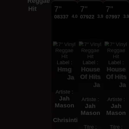
Reggae
7"
7"
7"
Hit
08337
4.00€
07922
3.95€
07997
3.
Label :
Label :
Label :
Hmg
House
House
Of Hits
Of Hits
Ja
Ja
Ja
Artiste :
Jah
Artiste :
Artiste :
Mason
Jah
Jah
Mason
Mason
Chrisinti
Titre :
Titre :