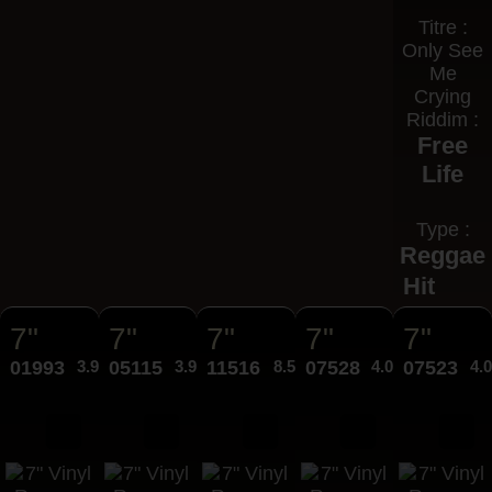
Titre :
Only See
Me
Crying
Riddim :
Free
Life
Type :
Reggae
Hit
7"
7"
7"
7"
7"
01993
3.95€
05115
3.95€
11516
8.50€
07528
4.00€
07523
4.