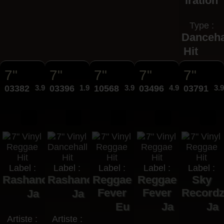
iration
Type :
Danceha
Hit
7"
7"
7"
7"
7"
03382
3.95€
03396
1.99€
10568
3.95€
03496
4.95€
03791
3.
Label :
Label :
Label :
Label :
Label :
Rashanco
Rashanco
Reggae
Reggae
Sky
Fever
Fever
Record
Ja
Ja
Eu
Ja
Ja
Artiste :
Artiste :