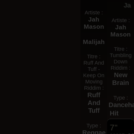
Ja
Artiste :
Jah
Artiste :
Mason
Jah
Mason
Malijah
Titre :
Tumbling
Titre :
Down
Ruff And
Riddim :
Tuff -
New
Keep On
Moving
Brain
Riddim :
Ruff
Type :
And
Danceha
Tuff
Hit
Type :
7"
Reggae