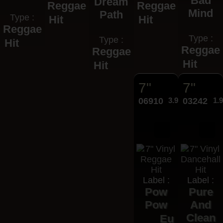
Bad
Dream
Reggae
Reggae
Mind
Path
Type :
Hit
Hit
Reggae
Type :
Type :
Hit
Reggae
Reggae
Hit
Hit
7"
7"
06910
3.95€
03242
1.
Label :
Label :
Pow
Pure
Pow
And
Clean
Eu