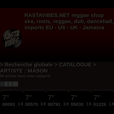
RASTAViBES.NET
reggae shop
ska, roots,
reggae
,
dub
,
dancehall
,
imports EU - US - UK - Jamaica
> Recherche globale > CATALOGUE >
ARTiSTE : MASON
66 articles dans cette catégorie
1
2
>
>>
7"
7"
7"
7"
7"
00093
1.99€
00570
3.95€
00791
3.95€
05030
1.99€
01226
1.