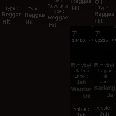
Reggae
Like
Off
Revolution
Hit
Type :
Type :
Type :
Type :
Reggae
Reggae
Reggae
Reggae
Hit
Hit
Hit
Hit
7"
7"
14406
5.00€
02325
3.
Label :
Jah
Label :
Kariang
Warrior
Ja
Uk
Artiste :
Artiste :
Jah
Jah