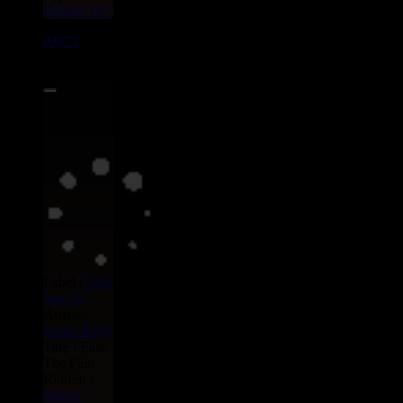
Reggae Hit
03672
7"
0.99€
Label :
Sam
Sam
Ja
Artiste :
Junior Kelly
Titre : Ease
The Pain
Riddim :
Nature