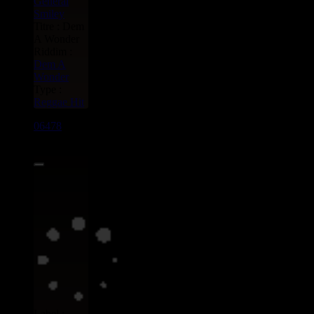
General
Smiley
Titre : Dem
A Wonder
Riddim :
Dem A
Wonder
Type :
Reggae Hit
06478
7"
5.50€
Label :