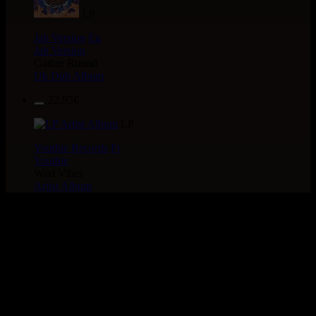
LP
Jah Version
Eu
Jah Version
Gather Round
Uk Dub Album
22.95€
LP
Youthie Records
Fr
Youthie
Wild Vibes
Artist Album
> Recherche globale >
CATALOGUE > ARTiSTE :
JUNiOR KELLY
29 articles dans cette catégorie