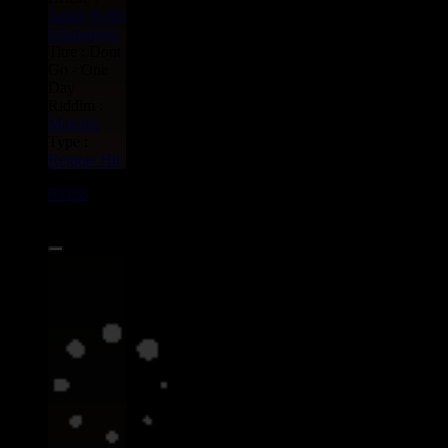
Junior Kelly
Glamorous
Titre : Dont
Go - One
Day
Riddim :
Majestic
Type :
Reggae Hit
03328
7"
3.95€