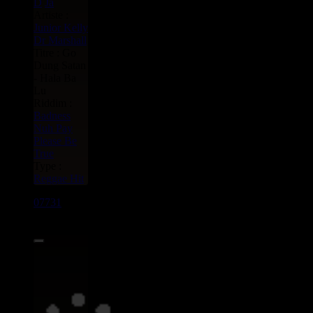
D
Ja
Artiste :
Junior Kelly
Dr Marshall
Titre : Go
Dung Satan
- Hala Ba
Lu
Riddim :
Badness
Nuh Pay
Please Be
True
Type :
Reggae Hit
07731
7"
3.95€