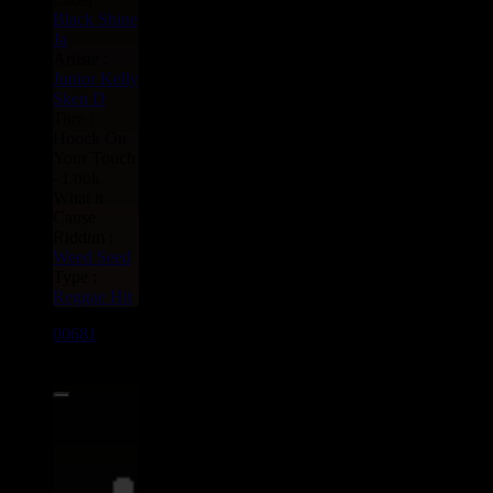
Black Shine
Ja
Artiste :
Junior Kelly
Sken D
Titre :
Hoock On
Your Touch
- Look
What it
Cause
Riddim :
Weed Seed
Type :
Reggae Hit
00681
7"
3.95€