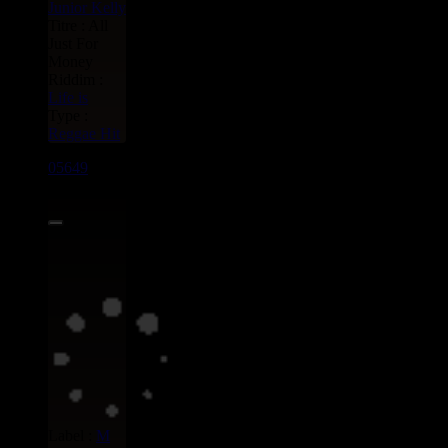
Junior Kelly
Titre : All
Just For
Money
Riddim :
Life is
Type :
Reggae Hit
05649
7"
1.95€
Label :
M