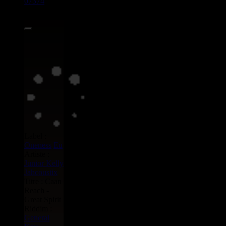
07374
7"
4.00€
Label :
Oneness
Eu
Artiste :
Junior Kelly
Jahcoustix
Titre : Caan
Reach -
Great Spirit
Riddim :
General