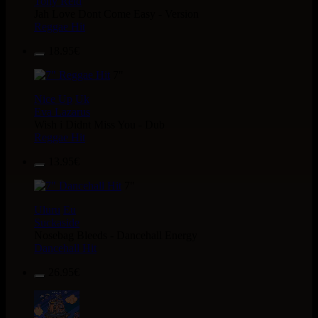
Tony Reid
Jah Love Dont Come Easy - Version
Reggae Hit
18.95€
7"
Nice Up
Uk
Eva Lazarus
Wish i Didnt Miss You - Dub
Reggae Hit
13.95€
7"
Uluru
Eu
Suckaside
Nosebag Bleeds - Dancehall Energy
Dancehall Hit
26.95€