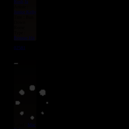
Rosh
Ja
Artiste :
Junior Kelly
Titre : Bun
Down
Rome
Type :
Reggae Hit
02581
7"
0.99€
Label :
Mac