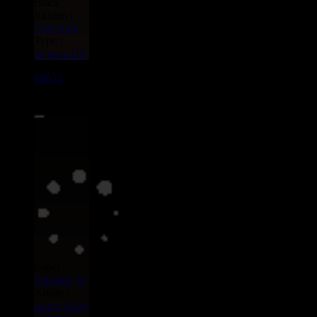
Black
Riddim :
Searching
Type :
Reggae Hit
08653
7"
3.95€
Label :
Altafaan
Ja
Artiste :
Junior Kelly