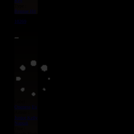
Key
Type :
Reggae Hit
10269
7"
5.50€
Label :
Oneness
Eu
Artiste :
Junior Kelly
Naptali
Titre :
Heads High