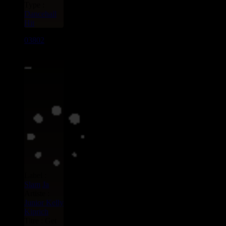
Type :
Dancehall
Hit
03802
7"
1.99€
Label :
Slam
Ja
Artiste :
Junior Kelly
Kiprich
Titre : Get