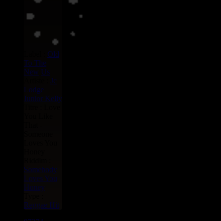
Label :
Old
To The
New
Us
Artiste :
Jc
Lodge
Junior Kelly
Titre : Love
You Like
That -
Someone
Loves You
Honey
Riddim :
Somebody
Loves You
Honey
Type :
Reggae Hit