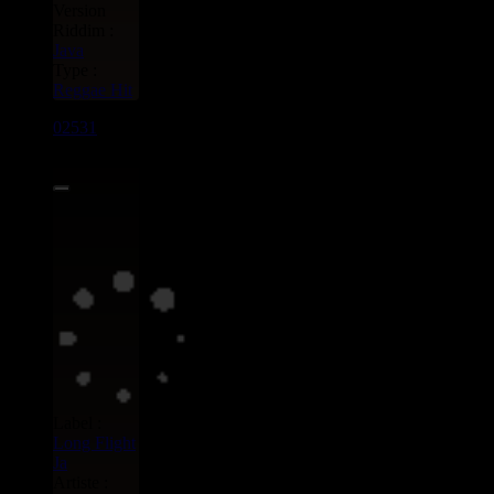
Version
Riddim :
Java
Type :
Reggae Hit
02531
7"
3.95€
Label :
Long Flight
Ja
Artiste :