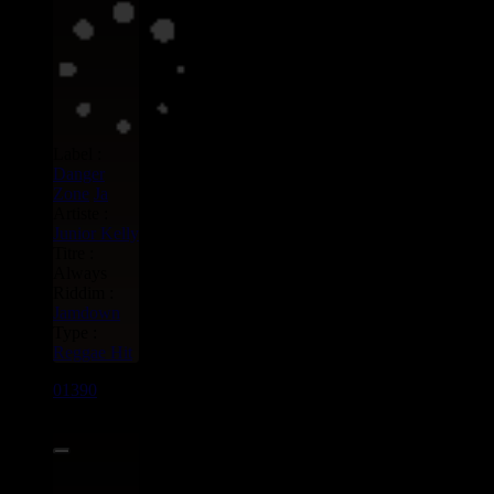
Label :
Danger
Zone
Ja
Artiste :
Junior Kelly
Titre :
Always
Riddim :
Jamdown
Type :
Reggae Hit
01390
7"
3.95€