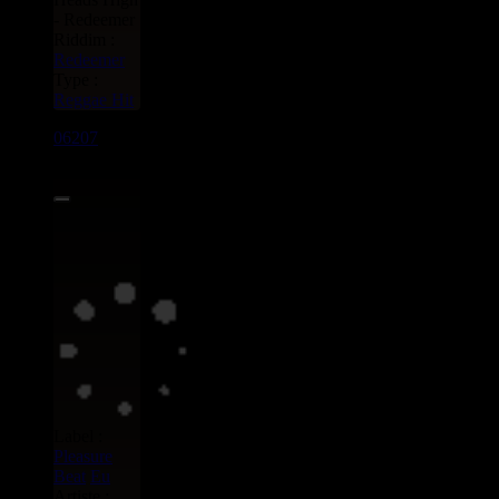
- Redeemer
Riddim :
Redeemer
Type :
Reggae Hit
06207
7"
4.30€
Label :
Pleasure
Beat
Eu
Artiste :