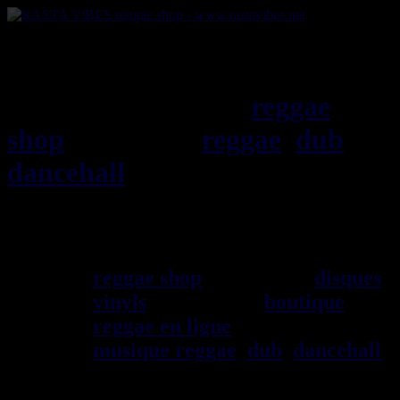
RASTAViBES.NET
reggae
shop
ska, roots,
reggae
,
dub
,
dancehall
, imports EU - US -
UK - Jamaica
Bienvenu(e) ! rastavibes.net
reggae shop
vendeur de
disques
vinyls
depuis 1999
boutique
reggae en ligne
sp\E9cialiste
musique reggae
,
dub
,
dancehall
,
rocksteady, ska et toutes les
musiques en provenance de la