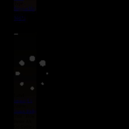
Type :
Reggae Hit
09173
7"
6.50€
Label :
impact
Us
Artiste :
Junior Kelly
Titre : How
Better Ah
Go Come -