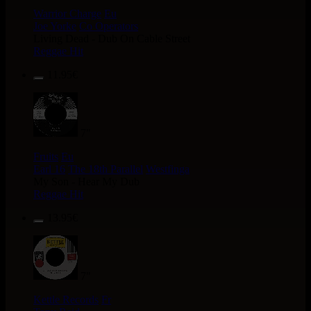
Warrior Charge
Eu
Joe Yorke
Co Operators
Living Dead - Dub On Cable Street
Reggae Hit
11.95€
7"
Fruits
Eu
Earl 16
The 18th Parallel
Westfinga
My Son - Hear My Dub
Reggae Hit
13.95€
7"
Kettle Records
Fr