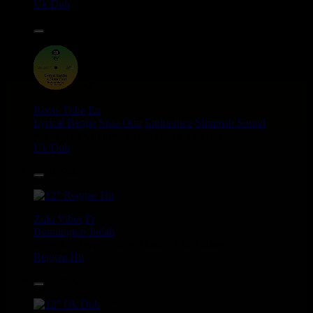
Uk Dub
14.95€
12"
Roots Tribe
Eu
Lyrical Benjie
Sista Omi
Endurance
Slimmah Sound
Roots And Culture - Crush Down Fascism
Uk Dub
16.95€
12"
Zulu Vibes
Fr
Bunnington Judah
Satan Go Away - Give Thanks And Praises
Reggae Hit
13.95€
12"