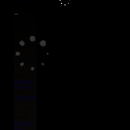
4.50€
Label :
Firehouse
Crew
Ja
Artiste :
Junior Kelly
Titre : Prove
My Love
To You
Riddim :
Prove My
Love