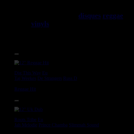
Jama\EFque. Vous trouverez un
grand choix de
disques
reggae
vinyls
7" / 45t, 10", 12", LPs /
33t, CDs, DVDs, revues, Livres
et Accessoires.
17.95€
12"
Dig This Way
Eu
Taj Weekes
De Strangers
Russ D
Angry Language - We Stand
Reggae Hit
14.95€
12"
Roots Tribe
Eu
Jah Melodie
Prince Chamba
Slimmah Sound
Things And Times - Jah Almighty