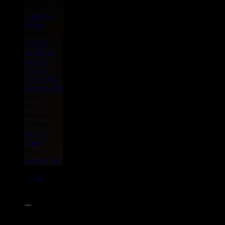
Label :
Raggedy
Joe
Ja
Artiste :
Anthony
Red Rose
Anthony
Malvo
Norris Man
Junior Kelly
Titre :
African
Woman
Riddim :
Honey
Cone
Type :
Reggae Hit
05128
7"
4.95€