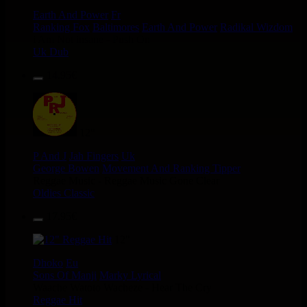
Earth And Power
Fr
Ranking Fox
Baltimores
Earth And Power
Radikal Wizdom
i Am Not insane - Push On
Uk Dub
14.95€
12"
P And J
Jah Fingers
Uk
George Bowen
Movement And Ranking Tipper
Reggae Music - Reggae Music Gone Clear
Oldies Classic
17.95€
12"
Dhoko
Eu
Sons Of Manji
Marky Lyrical
Waache Watoto Wacheze - Hear The Cry
Reggae Hit