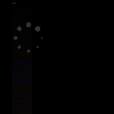
Label :
Reggae
Vibes
Ja
Artiste :
Junior Kelly
Cane Juice
Titre : True
Born -
Lyrics
Upright
Riddim :
Crisis
Type :