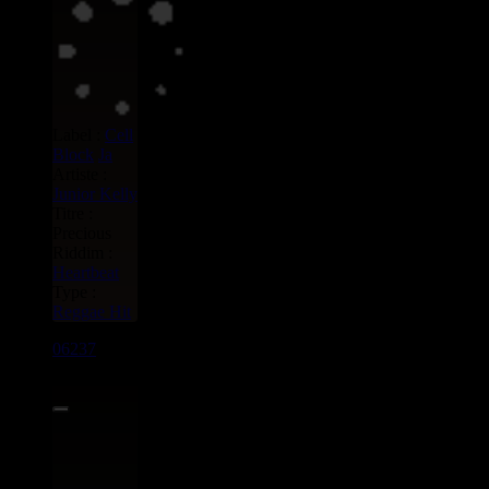
Label :
Cell
Block
Ja
Artiste :
Junior Kelly
Titre :
Precious
Riddim :
Heartbeat
Type :
Reggae Hit
06237
7"
3.95€