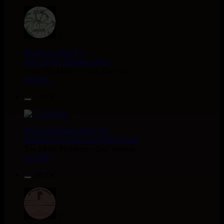
7"
Masters in Dub
Eu
Zara Taylor
Alligator Dubs
i Got The Music - i Got The Dub
Uk Dub
13.95€
7"
Flesh And Blood Posse
Eh
Ranking Joe
Flesh And Blood Posse
Too Much Problems - Dub Version
Uk Dub
10.95€
7"