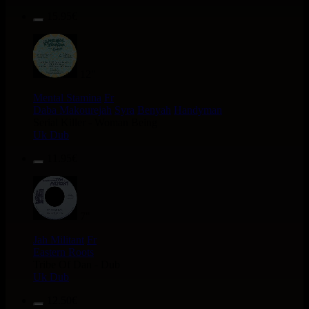
15.95€
12"
Mental Stamina
Fr
Daba Makourejah
Syra
Benyah
Handyman
Serial Killer - Woman Being
Uk Dub
11.95€
7"
Jah Militant
Fr
Eastern Roots
Tribe Of Dan - Dub
Uk Dub
12.50€