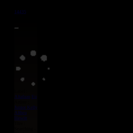
14435
7"
9.95€
Label :
Altafaan
Eu
Artiste :
Junior Kelly
Althea
Hewitt
Titre :
Searching -