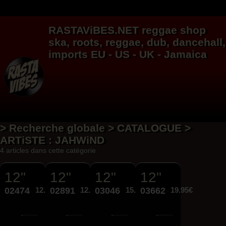
RASTAViBES.NET
reggae shop
ska, roots,
reggae
,
dub
,
dancehall
,
imports EU - US - UK - Jamaica
> Recherche globale > CATALOGUE >
ARTiSTE : JAHWiND
4 articles dans cette catégorie
12"
12"
12"
12"
02474
12.95€
02891
12.95€
03046
15.95€
03662
19.95€