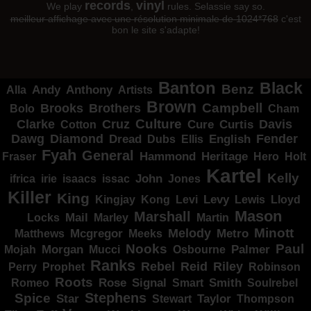
records
vinyl
We play
,
rules. Selassie say so.
meilleur affichage avec une résolution minimale de 1024*768
c'est
bon le site s'adapte!
Banton
Black
Benz
Alla
Andy
Anthony
Artists
Brown
Campbell
Brooks
Brothers
Bolo
Cham
Clarke
Culture
Cruz
Davis
Cure
Curtis
Cotton
Dawg
Diamond
Fender
Dread
Ellis
English
Dubs
Fyah
General
Heritage
Hammond
Fraser
Hero
Holt
Kartel
Kelly
irie
isaacs
John
Jones
ifrica
issac
Killer
King
Levy
Kingjay
Kong
Levi
Lewis
Lloyd
Mason
Marshall
Mail
Locks
Marley
Martin
Minott
Melody
Metro
Mcgregor
Matthews
Meeks
Nooks
Paul
Palmer
Mojah
Morgan
Mucci
Osbourne
Ranks
Rebel
Reid
Riley
Perry
Prophet
Robinson
Roots
Rose
Signal
Smith
Romeo
Smart
Soulrebel
Spice
Stephens
Star
Taylor
Thompson
Stewart