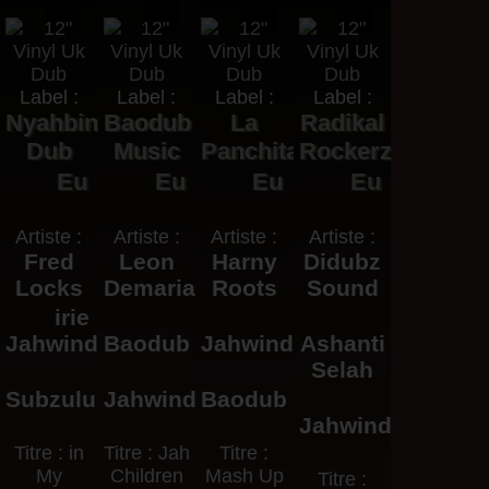
Label :
Label :
Label :
Label :
Nyahbinghi
Baodub
La
Radikal
Dub
Music
Panchita
Rockerz
Eu
Eu
Eu
Eu
Artiste :
Artiste :
Artiste :
Artiste :
Fred
Leon
Harny
Didubz
Locks
Demaria
Roots
Sound
irie
Jahwind
Baodub
Jahwind
Ashanti
Selah
Subzulu
Jahwind
Baodub
Jahwind
Titre : in
Titre : Jah
Titre :
My
Children
Mash Up
Titre :