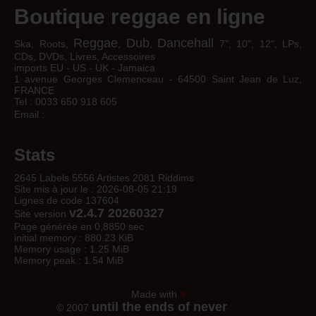
Boutique reggae en ligne
Reggae
Dub
Dancehall
Ska, Roots,
,
,
7", 10", 12", LPs,
CDs, DVDs, Livres, Accessoires
imports EU - US - UK - Jamaica
1 avenue Georges Clemenceau - 64500 Saint Jean de Luz,
FRANCE
Tel : 0033 650 918 605
Email :
Stats
2645 Labels 5556 Artistes 2081 Riddims
Site mis à jour le : 2026-08-05 21:19
Lignes de code 137604
v2.4.7 20260327
Site version
Page générée en 0,8850 sec
initial memory : 880.23 KiB
Memory usage : 1.25 MiB
Memory peak : 1.54 MiB
Made with
♥
until the ends of never
© 2007