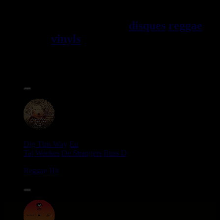
Jama\EFque. Vous trouverez un
grand choix de
disques
reggae
vinyls
7" / 45t, 10", 12", LPs /
33t, CDs, DVDs, revues, Livres
et Accessoires.
17.95€
12"
Dig This Way
Eu
Taj Weekes
De Strangers
Russ D
Angry Language - We Stand
Reggae Hit
14.95€