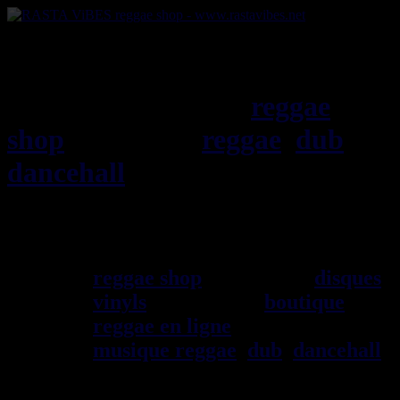
RASTAViBES.NET
reggae
shop
ska, roots,
reggae
,
dub
,
dancehall
, imports EU - US -
UK - Jamaica
Bienvenu(e) ! rastavibes.net
reggae shop
vendeur de
disques
vinyls
depuis 1999
boutique
reggae en ligne
sp\E9cialiste
musique reggae
,
dub
,
dancehall
,
rocksteady, ska et toutes les
musiques en provenance de la