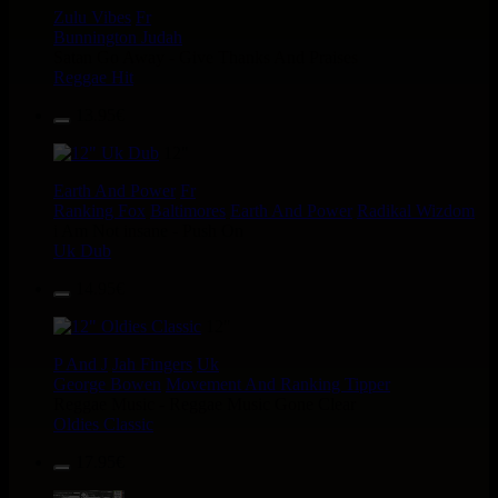
Zulu Vibes
Fr
Bunnington Judah
Satan Go Away - Give Thanks And Praises
Reggae Hit
13.95€
12"
Earth And Power
Fr
Ranking Fox
Baltimores
Earth And Power
Radikal Wizdom
i Am Not insane - Push On
Uk Dub
14.95€
12"
P And J
Jah Fingers
Uk
George Bowen
Movement And Ranking Tipper
Reggae Music - Reggae Music Gone Clear
Oldies Classic
17.95€