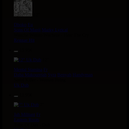
12"
Dhoko
Eu
Sons Of Manji
Marky Lyrical
Waache Watoto Wacheze - Hear The Cry
Reggae Hit
15.95€
12"
Mental Stamina
Fr
Daba Makourejah
Syra
Benyah
Handyman
Serial Killer - Woman Being
Uk Dub
11.95€
7"
Jah Militant
Fr
Eastern Roots
Tribe Of Dan - Dub