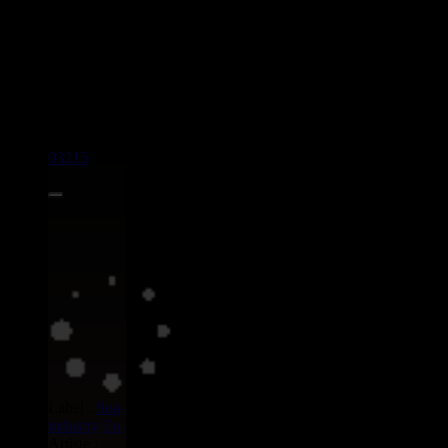
CATALOGUE > ARTiSTE :
BENARANKS
2 articles dans cette catégorie
12"
03215
13.95€
Label :
Sua
industry
Eu
Artiste :