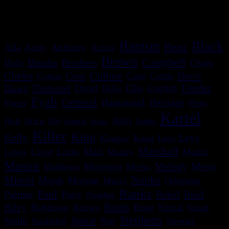
c'est bon le site s'adapte!
Banton
Black
Benz
Alla
Andy
Anthony
Artists
Brown
Campbell
Brooks
Brothers
Bolo
Cham
Clarke
Culture
Cruz
Davis
Cure
Curtis
Cotton
Dawg
Diamond
Fender
Dread
Ellis
English
Dubs
Fyah
General
Heritage
Hammond
Fraser
Hero
Kartel
irie
John
Holt
ifrica
isaacs
issac
Jones
Killer
King
Kelly
Levy
Kingjay
Kong
Levi
Marshall
Mail
Lewis
Lloyd
Locks
Marley
Martin
Mason
Melody
Metro
Mcgregor
Matthews
Meeks
Nooks
Minott
Mojah
Morgan
Mucci
Osbourne
Ranks
Paul
Palmer
Rebel
Reid
Perry
Prophet
Roots
Riley
Robinson
Rose
Signal
Romeo
Smart
Spice
Stephens
Smith
Star
Soulrebel
Stewart