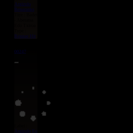
Argizulo
Benaranks
Titre : Badet
- Aberatsa
Edo Txiroa
Type :
Reggae Hit
CD
00247
7.00€
Label :
Argizulo
Eu