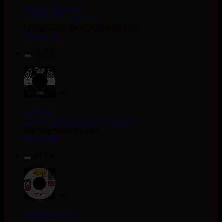
Warrior Charge
Eu
Joe Yorke
Co Operators
Living Dead - Dub On Cable Street
Reggae Hit
11.95€
7"
Fruits
Eu
Earl 16
The 18th Parallel
Westfinga
My Son - Hear My Dub
Reggae Hit
13.95€
7"
Kettle Records
Fr