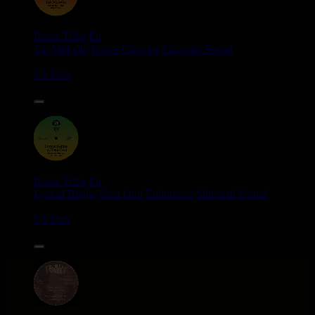
12"
Roots Tribe
Eu
Jah Melodie
Prince Chamba
Slimmah Sound
Things And Times - Jah Almighty
Uk Dub
14.95€
12"
Roots Tribe
Eu
Lyrical Benjie
Sista Omi
Endurance
Slimmah Sound
Roots And Culture - Crush Down Fascism
Uk Dub
16.95€
12"