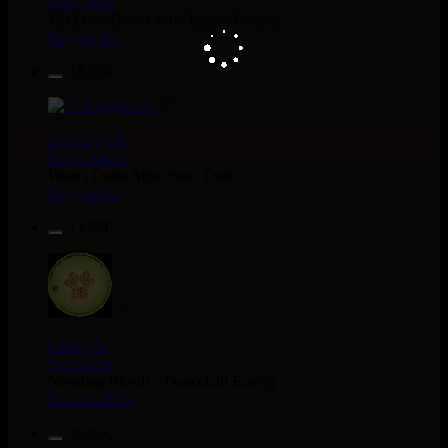
Tony Reid
Jah Love Dont Come Easy - Version
Reggae Hit
18.95€
7"
Nice Up
Uk
Eva Lazarus
Wish i Didnt Miss You - Dub
Reggae Hit
13.95€
7"
Uluru
Eu
Suckaside
Nosebag Bleeds - Dancehall Energy
Dancehall Hit
26.95€