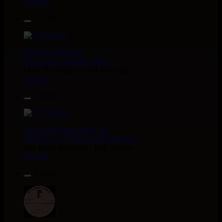
Uk Dub
12.50€
7"
Masters in Dub
Eu
Zara Taylor
Alligator Dubs
i Got The Music - i Got The Dub
Uk Dub
13.95€
7"
Flesh And Blood Posse
Eh
Ranking Joe
Flesh And Blood Posse
Too Much Problems - Dub Version
Uk Dub
10.95€
7"