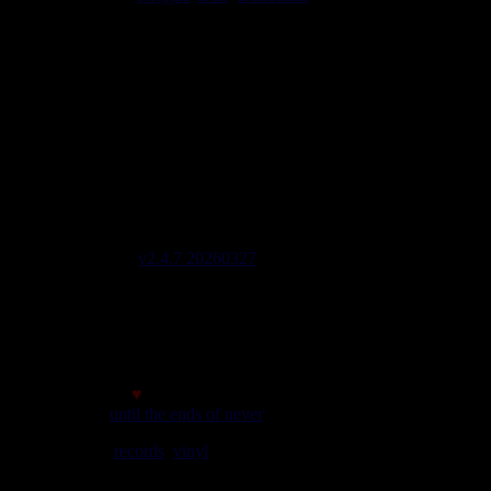
DVDs, Livres, Accessoires
imports EU - US - UK - Jamaica
1 avenue Georges Clemenceau - 64500 Saint Jean de Luz,
FRANCE
Tel : 0033 650 918 605
Email :
Stats
2645 Labels 5556 Artistes 2081 Riddims
Site mis à jour le : 2026-08-05 21:19
Lignes de code 137604
Site version
v2.4.7 20260327
Page générée en 0,4108 sec
initial memory : 880.24 KiB
Memory usage : 1.25 MiB
Memory peak : 1.54 MiB
Made with
♥
© 2007
until the ends of never
We play
records
,
vinyl
rules. Selassie say so.
meilleur affichage avec une résolution minimale de 1024*768