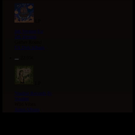
LP
Jah Version
Eu
Jah Version
Gather Round
Uk Dub Album
22.95€
LP
Youthie Records
Fr
Youthie
Wild Vibes
Artist Album
> Recherche globale >