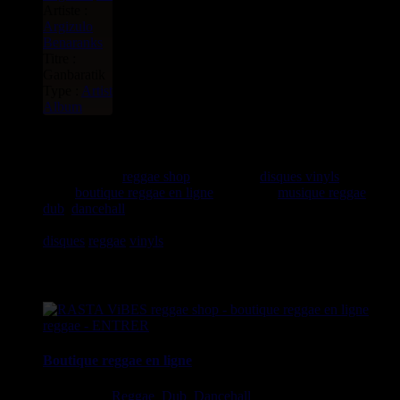
Artiste :
Argizulo
Benaranks
Titre :
Ganbaratik
Type :
Artist
Album
rastavibes.net
rastavibes.net
reggae shop
vendeur de
disques vinyls
depuis
1999
boutique reggae en ligne
spécialiste
musique reggae
,
dub
,
dancehall
, rocksteady, ska et toutes les musiques en
provenance de la Jamaïque. Vous trouverez un grand choix de
disques
reggae
vinyls
7" / 45t, 10", 12", LPs / 33t, CDs,
DVDs, revues, Livres et Accessoires.
Boutique reggae en ligne
Ska, Roots,
Reggae
,
Dub
,
Dancehall
7", 10", 12", LPs, CDs,