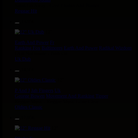
Satan Go Away - Give Thanks And Praises
Reggae Hit
13.95€
12"
Earth And Power
Fr
Ranking Fox
Baltimores
Earth And Power
Radikal Wizdom
i Am Not insane - Push On
Uk Dub
14.95€
12"
P And J
Jah Fingers
Uk
George Bowen
Movement And Ranking Tipper
Reggae Music - Reggae Music Gone Clear
Oldies Classic
17.95€
12"