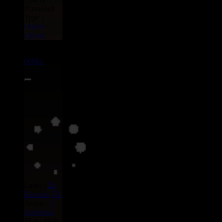
Password
Type :
Oldies
Classic
10"
00901
7.95€
Label :
Za
Records
Uk
Artiste :
J
Anderson
Titre : Wait