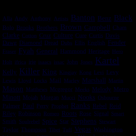
Banton
Black
Benz
Alla
Andy
Anthony
Artists
Brown
Campbell
Brooks
Brothers
Bolo
Cham
Clarke
Culture
Cruz
Davis
Cure
Curtis
Cotton
Dawg
Diamond
Fender
Dread
Ellis
English
Dubs
Fyah
General
Heritage
Hammond
Fraser
Hero
Kartel
irie
John
Holt
ifrica
isaacs
issac
Jones
Killer
King
Kelly
Levy
Kingjay
Kong
Levi
Marshall
Mail
Lewis
Lloyd
Locks
Marley
Martin
Mason
Melody
Metro
Mcgregor
Matthews
Meeks
Nooks
Minott
Mojah
Morgan
Mucci
Osbourne
Ranks
Paul
Palmer
Rebel
Reid
Perry
Prophet
Roots
Riley
Robinson
Rose
Signal
Romeo
Smart
Spice
Stephens
Smith
Star
Soulrebel
Stewart
Vegas
Washington
Taylor
Thompson
Tibet
Tuff