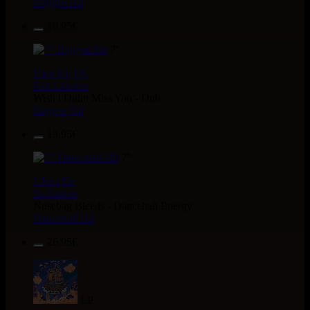
Reggae Hit
18.95€
7"
Nice Up
Uk
Eva Lazarus
Wish i Didnt Miss You - Dub
Reggae Hit
13.95€
7"
Uluru
Eu
Suckaside
Nosebag Bleeds - Dancehall Energy
Dancehall Hit
26.95€
LP