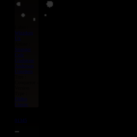
Label :
Wizzdom
Uk
Artiste :
Stranger
Cole
Gladstone
Anderson
Upsetters
Titre :
Conqueror -
Version
Type :
Oldies
Classic
10"
01345
13.95€