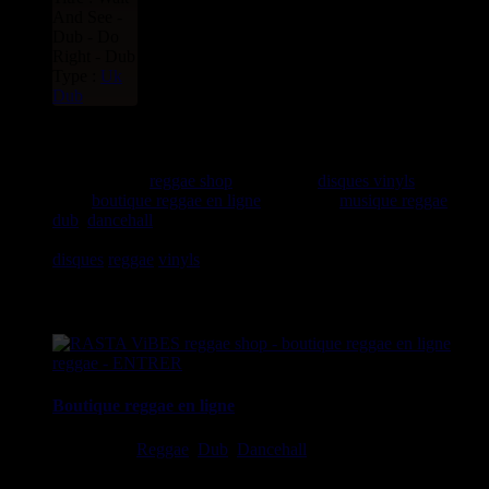
And See -
Dub - Do
Right - Dub
Type :
Uk
Dub
rastavibes.net
rastavibes.net
reggae shop
vendeur de
disques vinyls
depuis
1999
boutique reggae en ligne
spécialiste
musique reggae
,
dub
,
dancehall
, rocksteady, ska et toutes les musiques en
provenance de la Jamaïque. Vous trouverez un grand choix de
disques
reggae
vinyls
7" / 45t, 10", 12", LPs / 33t, CDs,
DVDs, revues, Livres et Accessoires.
Boutique reggae en ligne
Ska, Roots,
Reggae
,
Dub
,
Dancehall
7", 10", 12", LPs, CDs,
DVDs, Livres, Accessoires
imports EU - US - UK - Jamaica