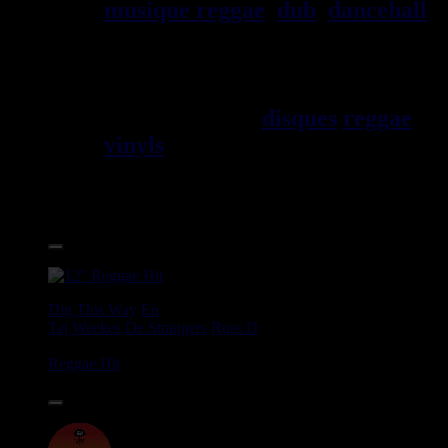
musique reggae
,
dub
,
dancehall
,
rocksteady, ska et toutes les
musiques en provenance de la
Jama\EFque. Vous trouverez un
grand choix de
disques
reggae
vinyls
7" / 45t, 10", 12", LPs /
33t, CDs, DVDs, revues, Livres
et Accessoires.
17.95€
12"
Dig This Way
Eu
Taj Weekes
De Strangers
Russ D
Angry Language - We Stand
Reggae Hit
14.95€