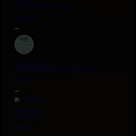
Dhoko
Eu
Sons Of Manji
Marky Lyrical
Waache Watoto Wacheze - Hear The Cry
Reggae Hit
15.95€
12"
Mental Stamina
Fr
Daba Makourejah
Syra
Benyah
Handyman
Serial Killer - Woman Being
Uk Dub
11.95€
7"
Jah Militant
Fr
Eastern Roots
Tribe Of Dan - Dub
Uk Dub