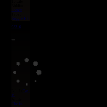
To Life
Riddim :
Secrets
Type :
Reggae Hit
08310
7"
3.95€
Label :
Taxi
Ja
Artiste :
Cherine