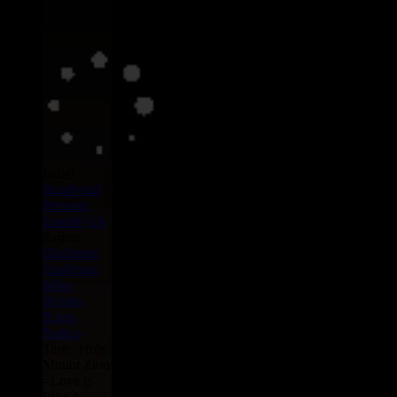
Label :
Headwind
Pressure
Sounds
Uk
Artiste :
Gladstone
Anderson
Mike
Brooks
Roots
Radics
Titre : Holy
Mount Zion
- Love is
Like A