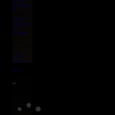
Archive
Recordings
Uk
Artiste :
Winston
Anderson
T
Bird
Orchestra
Titre : Lady
Of The
Night - Dub
Type :
Oldies
Classic
09194
7"
9.95€