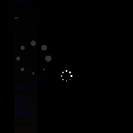
08293
7"
4.50€
Label :
Juke
Boxx
Ja
Artiste :
Richie
Spice
Cherine
Anderson
Titre :
Soothing
Sound - 20