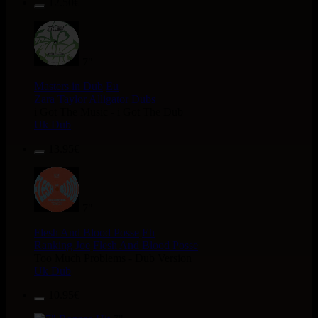
12.50€
7"
Masters in Dub
Eu
Zara Taylor
Alligator Dubs
i Got The Music - i Got The Dub
Uk Dub
13.95€
7"
Flesh And Blood Posse
Eh
Ranking Joe
Flesh And Blood Posse
Too Much Problems - Dub Version
Uk Dub
10.95€