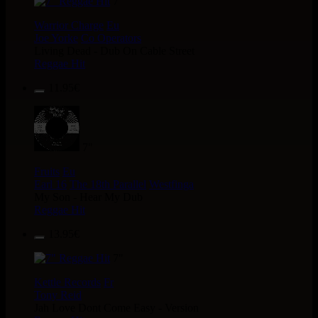
7"
Warrior Charge
Eu
Joe Yorke
Co Operators
Living Dead - Dub On Cable Street
Reggae Hit
11.95€
7"
Fruits
Eu
Earl 16
The 18th Parallel
Westfinga
My Son - Hear My Dub
Reggae Hit
13.95€
7"
Kettle Records
Fr
Tony Reid
Jah Love Dont Come Easy - Version