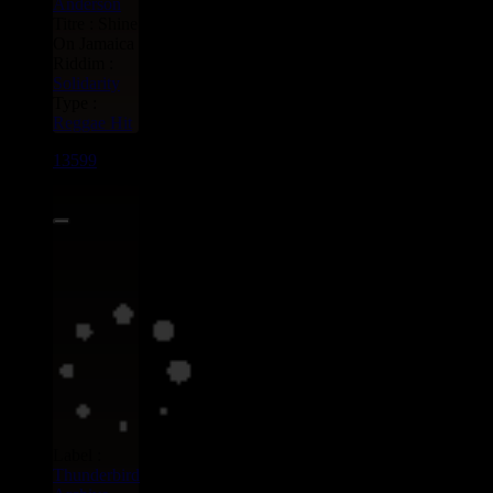
Anderson
Titre : Shine
On Jamaica
Riddim :
Solidarity
Type :
Reggae Hit
13599
7"
9.95€
Label :
Thunderbird