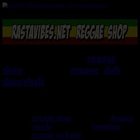
RASTAViBES.NET
reggae
shop
ska, roots,
reggae
,
dub
,
dancehall
, imports EU - US -
UK - Jamaica
Bienvenu(e) ! rastavibes.net
reggae shop
vendeur de
disques
vinyls
depuis 1999
boutique
reggae en ligne
sp\E9cialiste