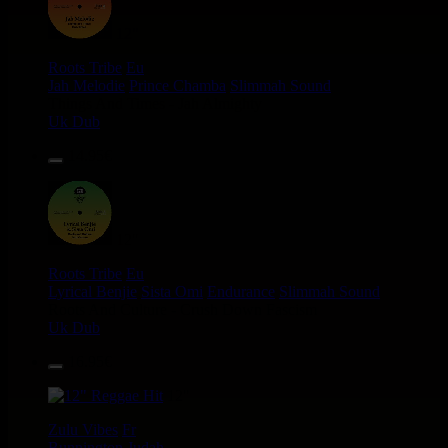
12"
Roots Tribe
Eu
Jah Melodie
Prince Chamba
Slimmah Sound
Things And Times - Jah Almighty
Uk Dub
14.95€
12"
Roots Tribe
Eu
Lyrical Benjie
Sista Omi
Endurance
Slimmah Sound
Roots And Culture - Crush Down Fascism
Uk Dub
16.95€
12"
Zulu Vibes
Fr
Bunnington Judah