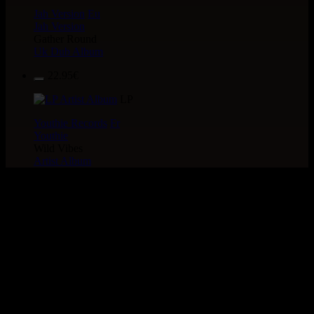
Jah Version
Eu
Jah Version
Gather Round
Uk Dub Album
22.95€
LP
Youthie Records
Fr
Youthie
Wild Vibes
Artist Album
> Recherche globale >
CATALOGUE > ARTiSTE :
ANDERSON
6 articles dans cette catégorie