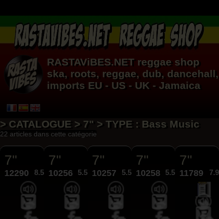
RASTAViBES.NET
reggae shop
ska, roots,
reggae
,
dub
,
dancehall
,
imports EU - US - UK - Jamaica
> CATALOGUE > 7" > TYPE : Bass Music
22 articles dans cette catégorie
7"
7"
7"
7"
7"
12290
8.50€
10256
5.50€
10257
5.50€
10258
5.50€
11789
7.