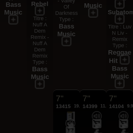
- Valley
Rebel
Bass
Music
Of
Music
Subato
Darkness
Titre :
Type :
Nuff A
Bass
Titre : Luv
Dem
N Liv -
Music
Remix -
Remix
Nuff A
Type :
Dem
Reggae
Remix
Hit
Type :
Bass
Bass
Music
Music
7"
7"
7"
13415
19.95€
14399
11.95€
14104
9.