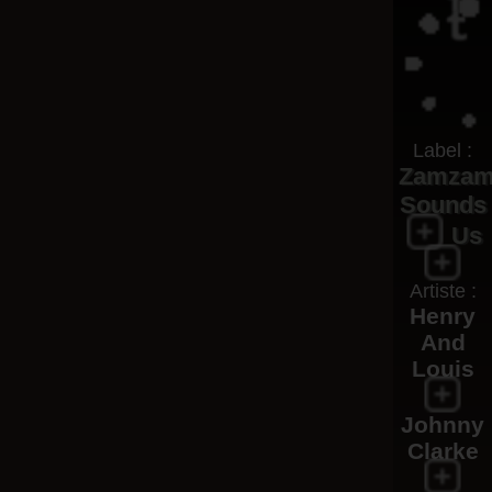
Label :
Zamza
Sounds
Us
Artiste :
Henry
And
Louis
Johnny
Clarke