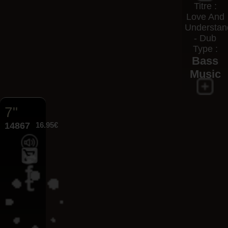
Titre :
Love And
Understan
- Dub
Type :
Bass
Music
7"
14867
16.95€