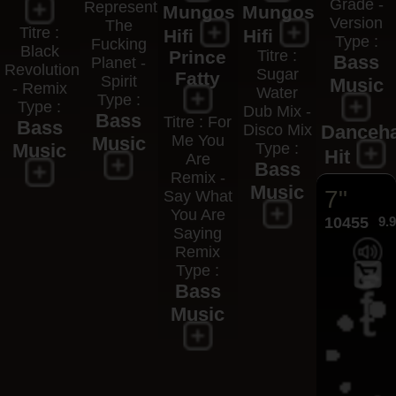
Grade -
Represent
Mungos
Mungos
Version
The
Titre :
Hifi
Hifi
Type :
Fucking
Black
Prince
Titre :
Bass
Planet -
Revolution
Sugar
Fatty
Spirit
Music
- Remix
Water
Type :
Type :
Dub Mix -
Bass
Titre : For
Bass
Disco Mix
Danceha
Me You
Music
Music
Type :
Hit
Are
Bass
Remix -
Music
7"
Say What
You Are
10455
9.
Saying
Remix
Type :
Bass
Music