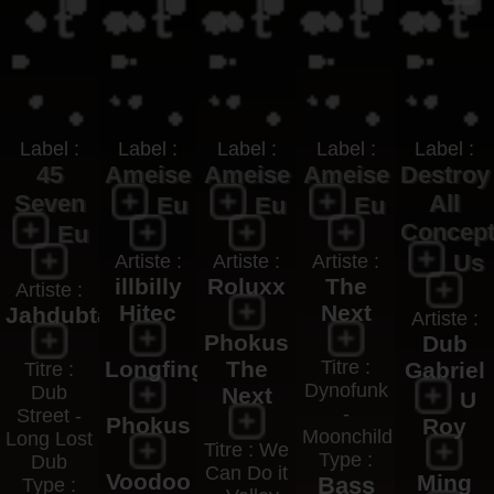
Label :
Label :
Label :
Label :
Label :
45
Ameise
Ameise
Ameise
Destroy
Seven
All
Eu
Eu
Eu
Concep
Eu
Us
Artiste :
Artiste :
Artiste :
illbilly
Roluxx
The
Artiste :
Hitec
Next
Jahdubtahz
Artiste :
Phokus
Dub
Longfingah
The
Titre :
Gabriel
Titre :
Dynofunk
Dub
Next
U
-
Street -
Phokus
Roy
Moonchild
Long Lost
Titre : We
Type :
Dub
Can Do it
Voodoo
Ming
Bass
Type :