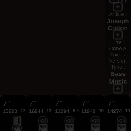
Artiste :
Joseph
Cotton
Titre :
Gone A
Town -
Version
Type :
Bass
Music
7"
7"
7"
7"
7"
15920
17.95€
16944
13.95€
11894
8.95€
11949
19.95€
14274
10