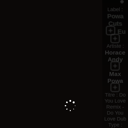
Label :
Powa
Cuts
Eu
Artiste :
Horace
Andy
Max
Powa
Titre : Do
You Love
Remix -
Do You
Love Dub
Type :