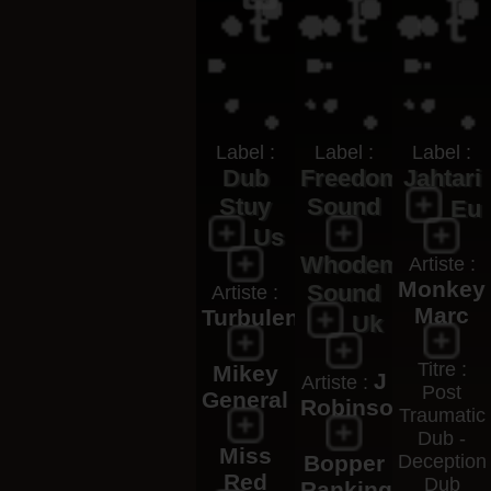
Label :
Label :
Label :
Dub
Freedom
Jahtari
Stuy
Sound
Eu
Us
Whodem
Artiste :
Monkey
Sound
Artiste :
Marc
Turbulence
Uk
Titre :
Mikey
J
Artiste :
Post
General
Robinson
Traumatic
Dub -
Miss
Bopper
Deception
Red
Dub
Ranking