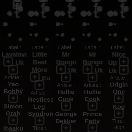
Label :
Label :
Label :
Label :
Label :
Lavalava
Little
Mr
Mr
Nice
Beat
Bongo
Bongo
Uk
Up
More
Uk
Uk
Uk
Eu
Artiste :
Artiste :
Yao
Origin
Artiste :
Artiste :
Bobby
One
Hollie
Hollie
Artiste :
Cook
Cook
Restless
Simon
Leg
Kog
Grab
Syndrome
George
Prince
Dekker
Fatty
Titre :
High
ibaaku
Titre :