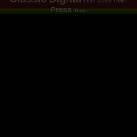
Music
Other
Funk
Press
Tune