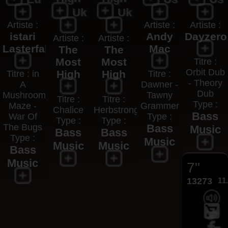
Uk
Uk
Artiste :
Artiste :
Artiste :
istari
Andy
Dayzero
Artiste :
Artiste :
Lasterfahrer
Mac
The
The
Most
Most
Titre :
Orbit Dub
High
High
Titre : in
Titre :
- Theory
A
Dawner -
Dub
Mushroom
Tawny
Titre :
Titre :
Type :
Maze -
Grammer
Chalice
Herbstrong
Bass
War Of
Type :
Type :
Type :
The Bugs
Bass
Music
Bass
Bass
Type :
Music
Music
Music
Bass
Music
7"
13273
11