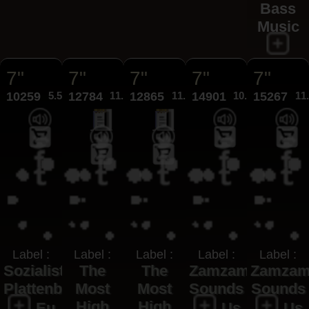
Bass
Music
7"
7"
7"
7"
7"
10259
5.50€
12784
11.95€
12865
11.95€
14901
10.95€
15267
11
Label :
Label :
Label :
Label :
Label :
Sozialistischer
The
The
Zamzam
Zamza
Plattenbau
Most
Most
Sounds
Sounds
High
High
Eu
Us
Us