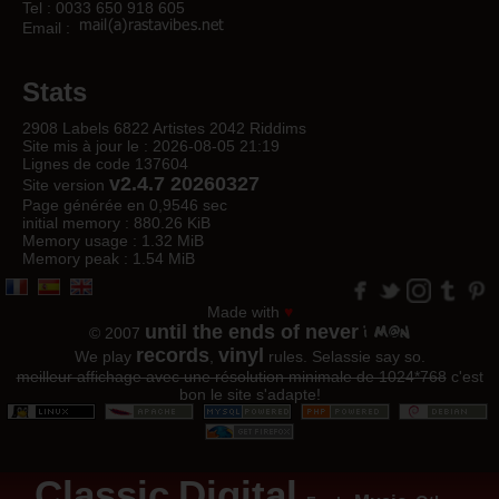
Tel : 0033 650 918 605
Email :
Stats
2908 Labels 6822 Artistes 2042 Riddims
Site mis à jour le : 2026-08-05 21:19
Lignes de code 137604
v2.4.7 20260327
Site version
Page générée en 0,9546 sec
initial memory : 880.26 KiB
Memory usage : 1.32 MiB
Memory peak : 1.54 MiB
Made with
♥
until the ends of never
© 2007
records
vinyl
We play
,
rules. Selassie say so.
meilleur affichage avec une résolution minimale de 1024*768
c'est
bon le site s'adapte!
Classic
Digital