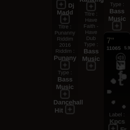
Type :
Dj
Bass
Madd
Titre :
Music
Have
Faith -
Titre :
Have
Punanny
Dub
Riddim
7"
Type :
2016
11065
5.
Bass
Riddim :
Punany
Music
Type :
Bass
Music
Dancehall
Hit
Label :
Kpcs
Fr