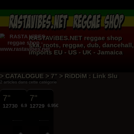
RASTAViBES.NET
reggae shop
ska, roots,
reggae
,
dub
,
dancehall
,
imports EU - US - UK - Jamaica
> CATALOGUE > 7" > RiDDiM : Link Slu
2 articles dans cette catégorie
7"
7"
12730
6.95€
12729
6.95€