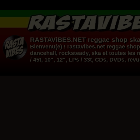
RASTAViBES.NET
reggae shop
ska
Bienvenu(e) ! rastavibes.net
reggae shop
dancehall
, rocksteady, ska et toutes le
/ 45t, 10", 12", LPs / 33t, CDs, DVDs, rev
12"
12"