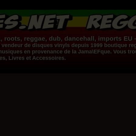
, roots,
reggae
,
dub
,
dancehall
, imports EU 
vendeur de
disques vinyls
depuis 1999
boutique re
s musiques en provenance de la Jama\EFque. Vous tr
ues, Livres et Accessoires.
Dig This Way
Eu
Taj Weekes
De Strangers
Russ D
Reggae Hit