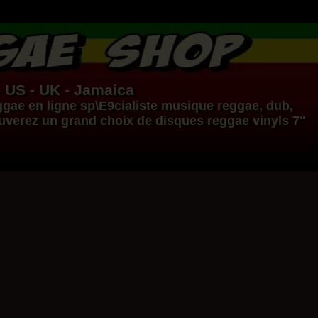
- US - UK - Jamaica
ggae en ligne
sp\E9cialiste
musique reggae
,
dub
,
ouverez un grand choix de
disques
reggae
vinyls
7"
17.95€
14.95€