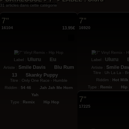
31 articles dans cette catégorie
7"
7"
16104
13.95€
16920
Uluru
Eu
Uluru
Label :
Label :
Smile Davis
Blu Rum
Smile Dav
Artiste :
Artiste :
Titre : Uh La La - B
13
Skanky Puppy
Riddim :
Hot Milk
Titre : Only One Race - Humble
Type :
Remix
Hip
Riddim :
54 46
Jah Jah Me Horn
Yah
7"
Type :
Remix
Hip Hop
17225