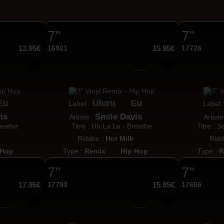
7"
7"
13.95€
16921
15.95€
17726
Eu
Uluru
Eu
Label :
Label 
is
Smile Davis
Artiste :
Artiste
reathe
Titre : Uh La La - Breathe
Titre : 
Riddim :
Hot Milk
Ridd
 Hop
Type :
Remix
Hip Hop
Type :
R
7"
7"
17.95€
17793
15.95€
17666