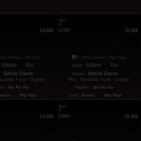
7"
13.95€
17727
15.95€
Uluru
Eu
Uluru
Eu
:
Label :
Smile Davis
Smile Davis
 :
Artiste :
Squabble Funk - Dogfish
Titre : Squabble Funk - Dogfish
im :
No No No
Riddim :
No No No
emix
Hip Hop
Type :
Remix
Hip Hop
7"
13.95€
17667
15.95€