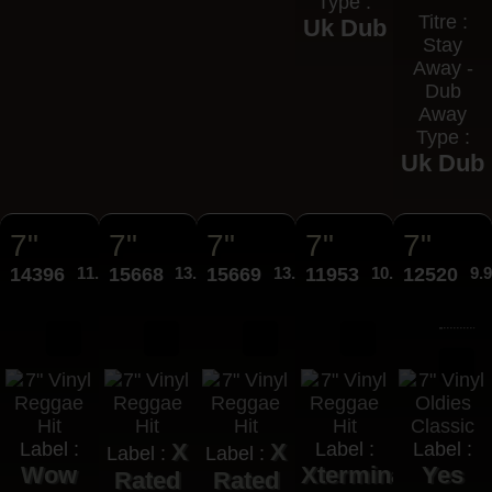
Type :
Titre :
Uk Dub
Stay
Away -
Dub
Away
Type :
Uk Dub
7"
7"
7"
7"
7"
14396
11.95€
15668
13.95€
15669
13.95€
11953
10.95€
12520
9.
Label :
X
X
Label :
Label :
Label :
Label :
Wow
Xterminator
Yes
Rated
Rated