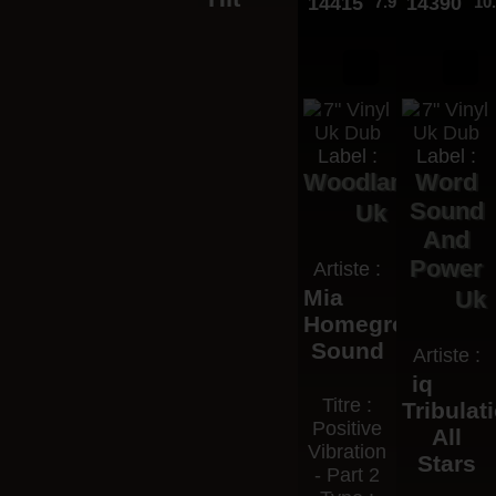
14415
7.95€
14390
10
Label :
Label :
Woodland
Word
Sound
Uk
And
Power
Artiste :
Mia
Uk
Homegrown
Sound
Artiste :
iq
Titre :
Tribulat
Positive
All
Vibration
Stars
- Part 2