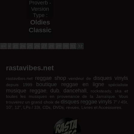
Proverb -
Version
Type :
Oldies
Classic
<<
<
23
24
25
26
27
28
29
30
31
32
rastavibes.net
reggae shop
disques vinyls
rastavibes.net
vendeur de
boutique reggae en ligne
depuis 1999
spécialiste
musique reggae
dub
dancehall
,
,
, rocksteady, ska et
toutes les musiques en provenance de la Jamaïque. Vous
disques
reggae
vinyls
trouverez un grand choix de
7" / 45t,
10", 12", LPs / 33t, CDs, DVDs, revues, Livres et Accessoires.