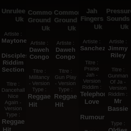
Unrulee
Jah
Pressur
Common
Common
Fingers
Sounds
Uk
Ground
Ground
Uk
Uk
Uk
Uk
Artiste :
Maytones
Artiste :
Artiste :
Artiste :
Artiste :
Sanchez
Jimmy
Daweh
Daweh
Riley
Disciples
Congo
Congo
Riddim
Titre :
Praise
Section
Titre :
Titre :
Titre :
Jah -
Gunman
Militancy
Gun Play
Version
Of Ja -
- Version
- Version
Titre :
Riddim :
Version
Type :
Type :
Dancehall
Telephone
Riddim :
Reggae
Reggae
Nice
Mr
Love
Again -
Hit
Hit
Bassie
Version
Type :
Rumours
Reggae
Type :
Hit
Oldies