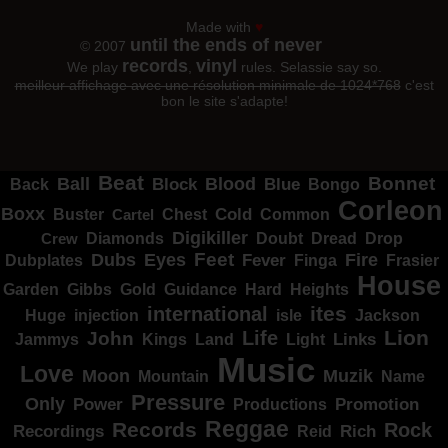
Made with
♥
until the ends of never
© 2007
records
vinyl
We play
,
rules. Selassie say so.
meilleur affichage avec une résolution minimale de 1024*768
c'est
bon le site s'adapte!
Beat
Bonnet
Ball
Block
Blood
Blue
Bongo
Back
Corleon
Boxx
Cold
Common
Buster
Cartel
Chest
Digikiller
Crew
Diamonds
Doubt
Dread
Drop
Dubs
Feet
Fire
Eyes
Dubplates
Fever
Finga
Frasier
House
Garden
Gibbs
Hard
Heights
Gold
Guidance
ites
international
Huge
isle
injection
Jackson
Lion
Life
John
Jammys
Kings
Links
Land
Light
Music
Love
Muzik
Moon
Mountain
Name
Pressure
Only
Power
Productions
Promotion
Reggae
Records
Rock
Recordings
Reid
Rich