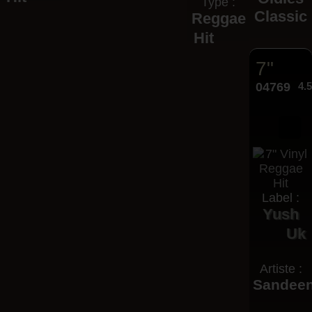
Type :
Classic
Reggae
Hit
7"
04769
4.
Label :
Yush
Uk
Artiste :
Sandee