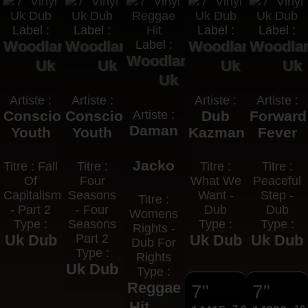
Label :
Label :
Label :
Label :
Woodland
Woodland
Label :
Woodland
Woodla
Woodland
Uk
Uk
Uk
Uk
Uk
Artiste :
Artiste :
Artiste :
Artiste :
Conscious
Conscious
Artiste :
Dub
Forward
Daman
Youth
Youth
Kazman
Fever
Jacko
Titre : Fall
Titre :
Titre :
Titre :
Of
Four
What We
Peaceful
Capitalism
Seasons
Want -
Step -
Titre :
- Part 2
- Four
Dub
Dub
Womens
Type :
Seasons
Type :
Type :
Rights -
Uk Dub
Part 2
Uk Dub
Uk Dub
Dub For
Type :
Rights
Uk Dub
Type :
Reggae
7"
7"
Hit