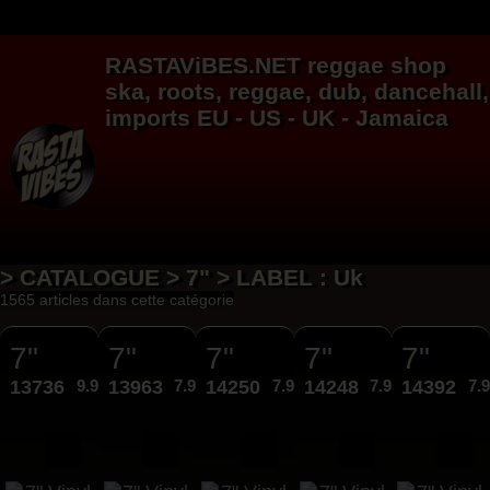
RASTAViBES.NET
reggae shop
ska, roots,
reggae
,
dub
,
dancehall
,
imports EU - US - UK - Jamaica
> CATALOGUE > 7" > LABEL : Uk
1565 articles dans cette catégorie
7"
7"
7"
7"
7"
13736
9.95€
13963
7.95€
14250
7.95€
14248
7.95€
14392
7.