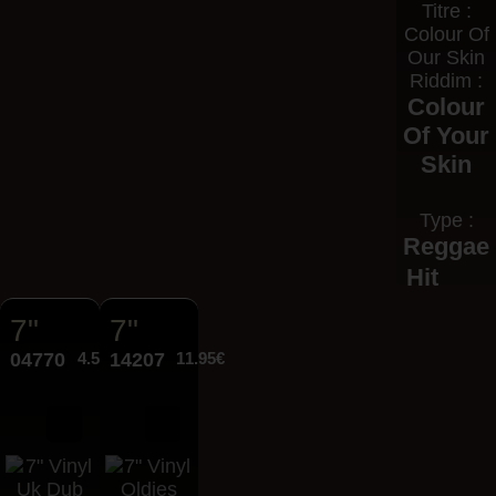
Titre :
Colour Of
Our Skin
Riddim :
Colour
Of Your
Skin
Type :
Reggae
Hit
7"
7"
04770
4.50€
14207
11.95€