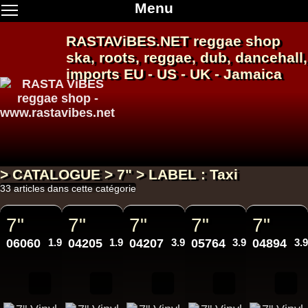
Menu
RASTAViBES.NET
reggae shop
ska, roots,
reggae
,
dub
,
dancehall
,
imports EU - US - UK - Jamaica
> CATALOGUE > 7" > LABEL : Taxi
33 articles dans cette catégorie
7"
7"
7"
7"
7"
06060
1.99€
04205
1.99€
04207
3.95€
05764
3.95€
04894
3.