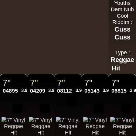
Youths
Dem Nuh
Cool
Riddim :
Cuss
Cuss
Type :
Reggae
Hit
7"
7"
7"
7"
7"
04895
3.95€
04209
3.95€
08112
3.95€
05143
3.95€
06815
3.