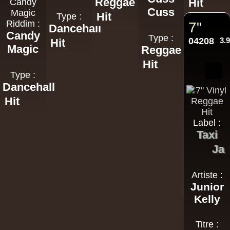
Reggae
Hit
Candy
Cuss
Magic
Hit
Type :
Riddim :
7"
Dancehall
Candy
Type :
04208
3.
Hit
Magic
Reggae
Hit
Type :
Dancehall
Hit
Label :
Taxi
Ja
Artiste :
Junior
Kelly
Titre :