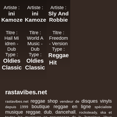
Artiste :
Artiste :
Artiste :
ini
ini
Sly And
Kamoze
Kamoze
Robbie
Titre :
Titre :
Titre :
Hail Mi
World A
Freedom
idren -
Music -
- Version
Dub
Dub
Type :
Type :
Type :
Reggae
Oldies
Oldies
Hit
Classic
Classic
rastavibes.net
reggae shop
disques vinyls
rastavibes.net
vendeur de
boutique reggae en ligne
depuis 1999
spécialiste
musique reggae
dub
dancehall
,
,
, rocksteady, ska et