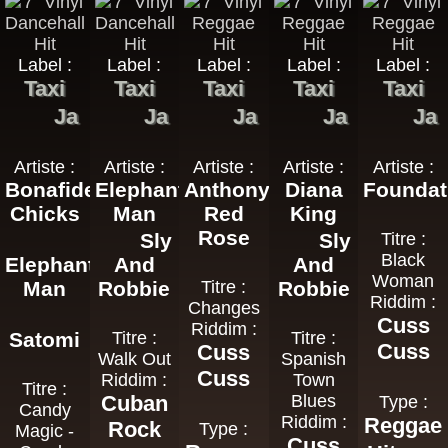
Label :
Label :
Label :
Label :
Label :
Taxi
Taxi
Taxi
Taxi
Taxi
Ja
Ja
Ja
Ja
Ja
Artiste :
Artiste :
Artiste :
Artiste :
Artiste :
Bonafide
Elephant
Anthony
Diana
Foundat
Chicks
Man
Red
King
Rose
Sly
Sly
Titre :
Black
Elephant
And
And
Woman
Man
Robbie
Titre :
Robbie
Riddim :
Changes
Cuss
Riddim :
Satomi
Titre :
Titre :
Cuss
Cuss
Walk Out
Spanish
Cuss
Riddim :
Town
Titre :
Cuban
Blues
Type :
Candy
Riddim :
Reggae
Rock
Type :
Magic -
Cuss