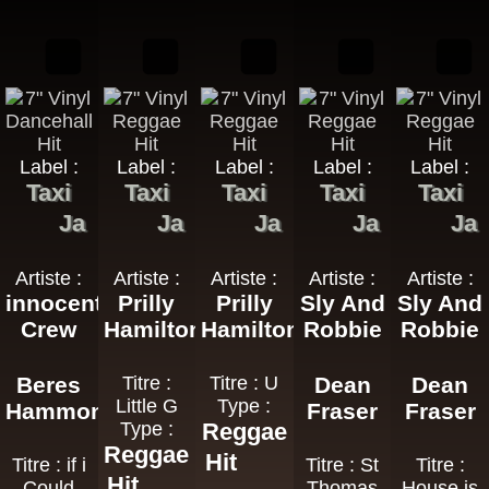
Label :
Label :
Label :
Label :
Label :
Taxi
Taxi
Taxi
Taxi
Taxi
Ja
Ja
Ja
Ja
Ja
Artiste :
Artiste :
Artiste :
Artiste :
Artiste :
innocent
Prilly
Prilly
Sly And
Sly And
Crew
Hamilton
Hamilton
Robbie
Robbie
Beres
Titre :
Titre : U
Dean
Dean
Little G
Type :
Hammond
Fraser
Fraser
Type :
Reggae
Reggae
Hit
Titre : if i
Titre : St
Titre :
Hit
Could
Thomas
House is