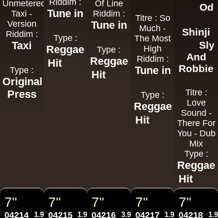
Riddim :
Unmetered
Of Line
Od
Tune in
Taxi -
Riddim :
Titre : So
Version
Tune in
Much -
Shinji
Riddim :
Type :
The Most
Taxi
Sly
Reggae
High
Type :
And
Riddim :
Reggae
Hit
Robbie
Tune in
Type :
Hit
Original
Titre :
Press
Type :
Love
Reggae
Sound -
Hit
There For
You - Dub
Mix
Type :
Reggae
Hit
7"
7"
7"
7"
7"
04214
1.99€
04215
1.99€
04216
3.95€
04217
1.99€
04218
1.