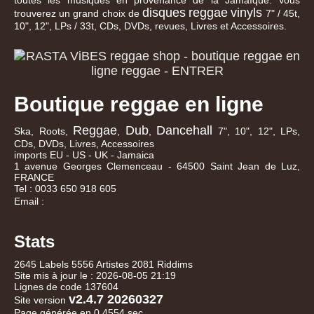
toutes les musiques en provenance de la Jamaïque. Vous
disques
reggae
vinyls
trouverez un grand choix de
7" / 45t,
10", 12", LPs / 33t, CDs, DVDs, revues, Livres et Accessoires.
Boutique reggae en ligne
Reggae
Dub
Dancehall
Ska, Roots,
,
,
7", 10", 12", LPs,
CDs, DVDs, Livres, Accessoires
imports EU - US - UK - Jamaica
1 avenue Georges Clemenceau - 64500 Saint Jean de Luz,
FRANCE
Tel : 0033 650 918 605
Email :
Stats
2645 Labels 5556 Artistes 2081 Riddims
Site mis à jour le : 2026-08-05 21:19
Lignes de code 137604
v2.4.7 20260327
Site version
Page générée en 0,4554 sec