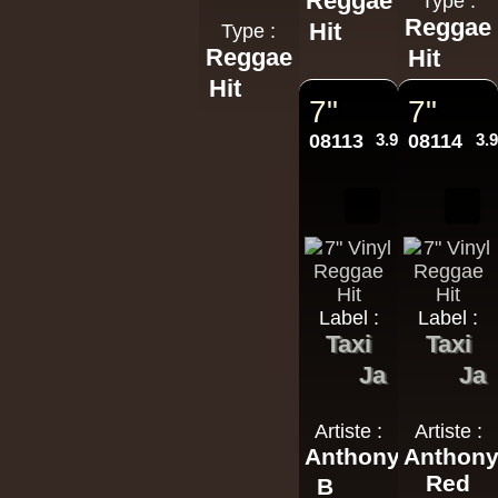
Reggae
Type :
Reggae
Hit
Type :
Reggae
Hit
Hit
7"
7"
08113
3.95€
08114
3.
Label :
Label :
Taxi
Taxi
Ja
Ja
Artiste :
Artiste :
Anthony
Anthon
Red
B