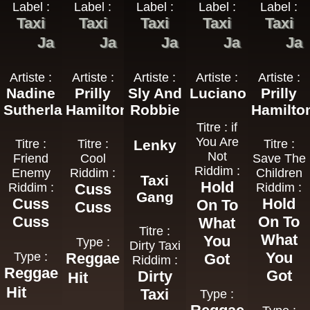
Label :
Label :
Label :
Label :
Label :
Taxi
Taxi
Taxi
Taxi
Taxi
Ja
Ja
Ja
Ja
Ja
Artiste :
Artiste :
Artiste :
Artiste :
Artiste :
Nadine
Prilly
Sly And
Luciano
Prilly
Sutherland
Hamilton
Robbie
Hamilto
Titre : if
You Are
Titre :
Titre :
Lenky
Titre :
Not
Friend
Cool
Save The
Riddim :
Enemy
Riddim :
Children
Taxi
Hold
Riddim :
Cuss
Riddim :
Gang
Cuss
Hold
On To
Cuss
Cuss
On To
What
Titre :
What
You
Type :
Dirty Taxi
You
Type :
Reggae
Got
Riddim :
Reggae
Got
Dirty
Hit
Hit
Taxi
Type :