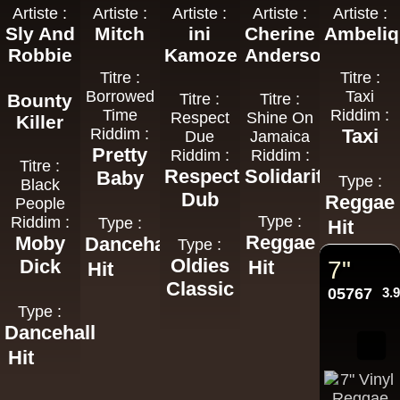
Artiste :
Artiste :
Artiste :
Artiste :
Artiste :
Sly And
Mitch
ini
Cherine
Ambeli
Robbie
Kamoze
Anderson
Titre :
Titre :
Borrowed
Taxi
Bounty
Titre :
Titre :
Time
Riddim :
Respect
Shine On
Killer
Riddim :
Taxi
Due
Jamaica
Pretty
Riddim :
Riddim :
Titre :
Respect
Solidarity
Baby
Type :
Black
Dub
Reggae
People
Type :
Riddim :
Type :
Hit
Reggae
Moby
Dancehall
Type :
Oldies
Dick
Hit
7"
Hit
Classic
05767
3.
Type :
Dancehall
Hit