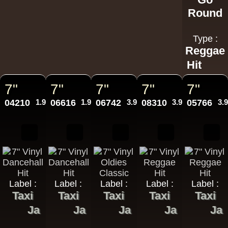
Round
Type :
Reggae
Hit
7"
7"
7"
7"
7"
04210
1.99€
06616
1.99€
06742
3.95€
08310
3.95€
05766
3.
Label :
Label :
Label :
Label :
Label :
Taxi
Taxi
Taxi
Taxi
Taxi
Ja
Ja
Ja
Ja
Ja