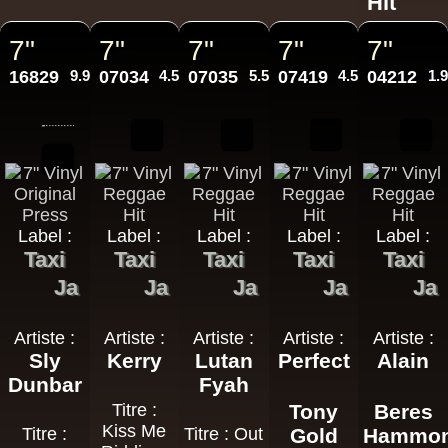
Hit
7"
7"
7"
7"
7"
16829
9.95€
07034
4.50€
07035
5.50€
07419
4.50€
04212
1.
Label :
Label :
Label :
Label :
Label :
Taxi
Taxi
Taxi
Taxi
Taxi
Ja
Ja
Ja
Ja
Ja
Artiste :
Artiste :
Artiste :
Artiste :
Artiste :
Sly
Kerry
Lutan
Perfect
Alain
Dunbar
Fyah
Titre :
Tony
Beres
Kiss Me
Titre :
Titre : Out
Gold
Hammo