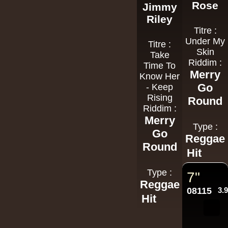
Rose
Jimmy
Riley
Titre :
Under My
Titre :
Skin
Take
Riddim :
Time To
Merry
Know Her
Go
- Keep
Rising
Round
Riddim :
Merry
Type :
Go
Reggae
Round
Hit
Type :
7"
Reggae
08115
3.
Hit