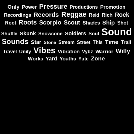
Pressure
Only
Power
Productions
Promotion
Reggae
Records
Rock
Recordings
Reid
Rich
Roots
Scorpio
Scout
Ship
Shades
Root
Shot
Sound
Skunk
Soldiers
Shuffle
Snowcone
Soul
Sounds
Star
Time
Stream
Trail
Stone
Street
This
Vibes
Willy
Vibration
Unity
Warrior
Travel
Vybz
Zone
Yard
Works
Youths
Yute