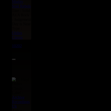
Mighty
Soul Rebels
Titre : Solid
As A Rock
- Judgement
Day is Near
Type :
Oldies
Classic
10202
7"
14.95€
Label :
Archive
Recordings
Uk
Artiste :