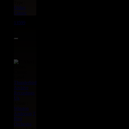
Type :
Oldies
Classic
13599
7"
9.95€
Label :
Thunderbird
Archive
Recordings
Uk
Artiste :
Winston
Anderson
T
Bird
Orchestra