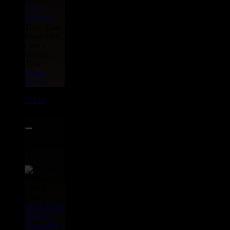
Steve
Baswell
Titre : Cool
Rasta Man
Cool -
Version
Type :
Oldies
Classic
12213
7"
8.95€
Label :
Black Label
Archive
Recordings