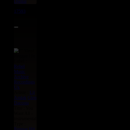
Digital
17593
7"
15.95€
Label :
Rebel
Music
Archive
Recordings
Uk
Artiste :
Lij
Amlak
Glen
Dacosta
Titre : You
Want All -
instrumental
Type :
Reggae Hit