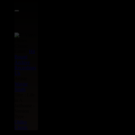
Label :
Hit
Bound
Archive
Recordings
Uk
Artiste :
Wayne
Smith
Titre : Life
in A
Jailhouse -
Version
Type :
Oldies
Classic