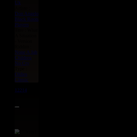
Uk
Artiste :
Don Angelo
Black Roots
Players
Titre : What
A Situation
- Version
Riddim :
None A Jah
Children
No Cry
Type :
Oldies
Classic
12214
7"
9.95€