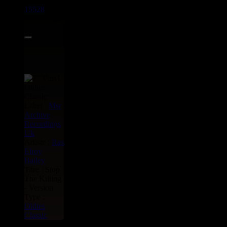
15528
7"
9.95€
Label :
Msr
Archive
Recordings
Uk
Artiste :
Ras
Elroy
Bailey
Titre : Stop
The Killing
- Version
Type :
Oldies
Classic