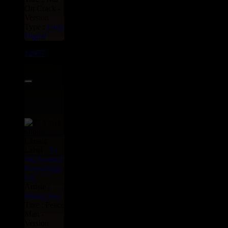
On Crack -
Version
Type :
Early
Digital
12957
7"
14.95€
Label :
Ta
Shi
Archive
Recordings
Uk
Artiste :
Rising Son
Titre : Peace
Man -
Version