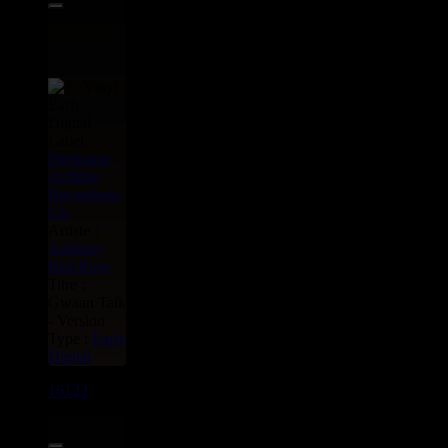
Label :
Firehouse
Archive
Recordings
Uk
Artiste :
Anthony
Red Rose
Titre :
Gwaan Talk
- Version
Type :
Early
Digital
16122
7"
13.95€