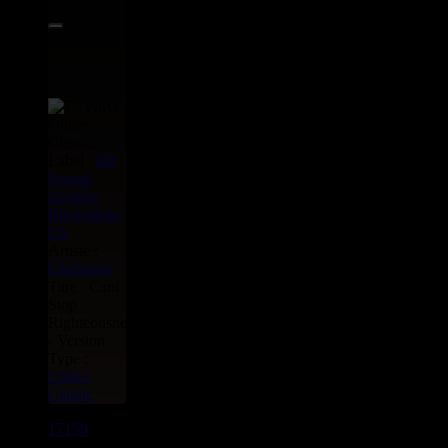
Label :
Hit
Bound
Archive
Recordings
Uk
Artiste :
Gladiators
Titre : Cant
Stop
Righteousness
- Version
Type :
Oldies
Classic
17159
7"
14.95€