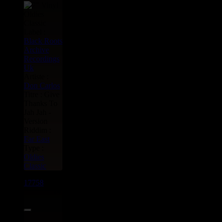
Label :
Black Roots
Archive
Recordings
Uk
Artiste :
Don Carlos
Titre : Give
Thanks To
Jah Jah -
Version
Riddim :
Far East
Type :
Oldies
Classic
17758
7"
14.95€