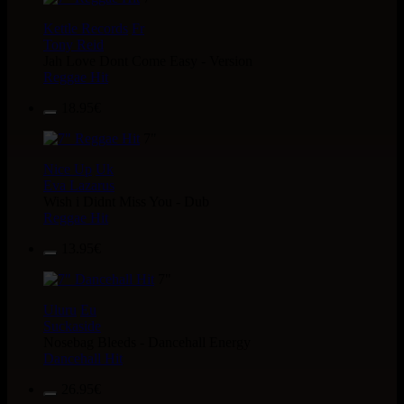
Kettle Records
Fr
Tony Reid
Jah Love Dont Come Easy - Version
Reggae Hit
18.95€
7"
Nice Up
Uk
Eva Lazarus
Wish i Didnt Miss You - Dub
Reggae Hit
13.95€
7"
Uluru
Eu
Suckaside
Nosebag Bleeds - Dancehall Energy
Dancehall Hit
26.95€