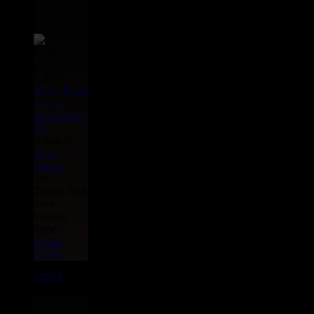
Label :
Black Roots
Archive
Recordings
Uk
Artiste :
Barry
Brown
Titre :
Things And
Time -
Version
Type :
Oldies
Classic
17759
7"
14.95€