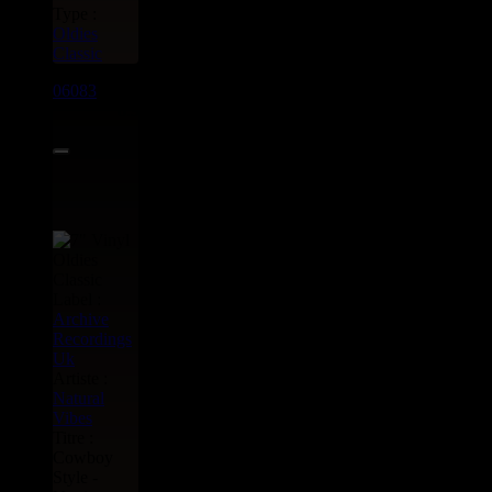
Type :
Oldies
Classic
06083
7"
8.95€
Label :
Archive
Recordings
Uk
Artiste :
Natural
Vibes
Titre :
Cowboy
Style -