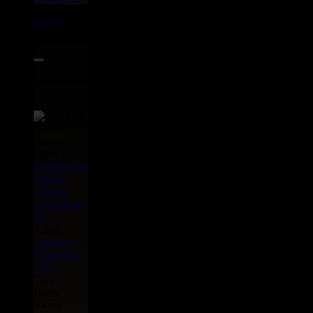
14556
7"
9.95€
Label :
Redemption
Sounds
Archive
Recordings
Uk
Artiste :
Earl Zero
Augustus
Pablo
Titre :
Home
Sweet