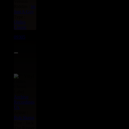
Version
Riddim :
im
Just A Guy
Type :
Oldies
Classic
09305
7"
13.95€
Label :
Archive
Recordings
Uk
Artiste :
Bob Skeng
Titre : Jack
The Ripper