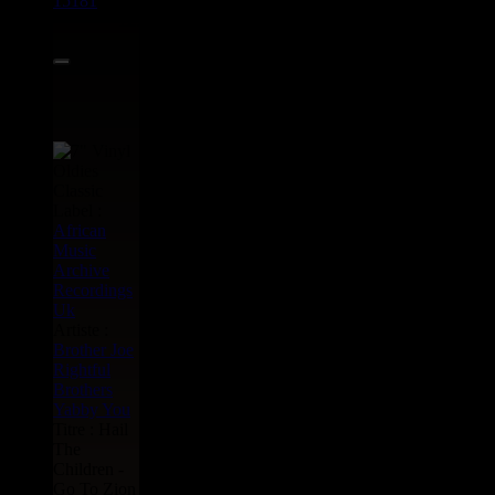
15181
7"
12.95€
Label :
African
Music
Archive
Recordings
Uk
Artiste :
Brother Joe
Rightful
Brothers
Yabby You
Titre : Hail
The
Children -
Go To Zion