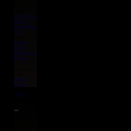
Label :
Black Label
Archive
Recordings
Uk
Artiste :
Sugar
Minott
Black Roots
Players
Titre : Unity
- Version
Type :
Oldies
Classic
16575
7"
14.95€