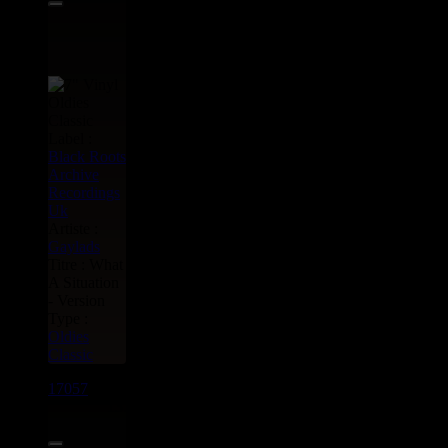
Label :
Black Roots
Archive
Recordings
Uk
Artiste :
Gaylads
Titre : What
A Situation
- Version
Type :
Oldies
Classic
17057
7"
13.95€