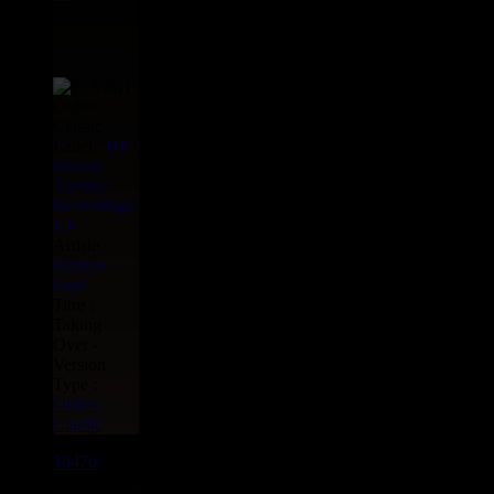
Label :
Hit
Bound
Archive
Recordings
Uk
Artiste :
Frankie
Paul
Titre :
Taking
Over -
Version
Type :
Oldies
Classic
16470
7"
14.95€