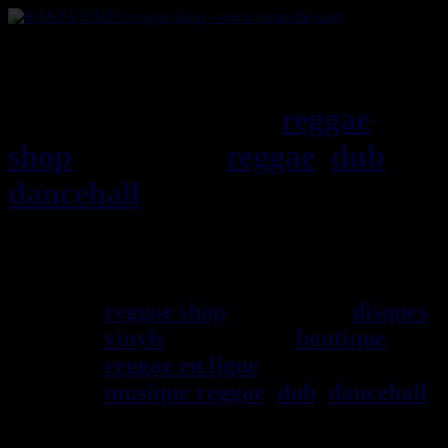
RASTAViBES.NET
reggae
shop
ska, roots,
reggae
,
dub
,
dancehall
, imports EU - US -
UK - Jamaica
Bienvenu(e) ! rastavibes.net
reggae shop
vendeur de
disques
vinyls
depuis 1999
boutique
reggae en ligne
sp\E9cialiste
musique reggae
,
dub
,
dancehall
,
rocksteady, ska et toutes les
musiques en provenance de la