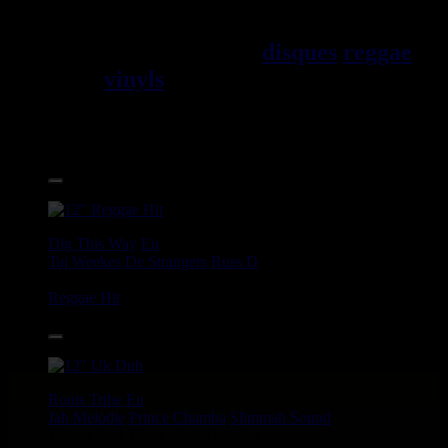
Jama\EFque. Vous trouverez un
grand choix de
disques
reggae
vinyls
7" / 45t, 10", 12", LPs /
33t, CDs, DVDs, revues, Livres
et Accessoires.
17.95€
12"
Dig This Way
Eu
Taj Weekes
De Strangers
Russ D
Angry Language - We Stand
Reggae Hit
14.95€
12"
Roots Tribe
Eu
Jah Melodie
Prince Chamba
Slimmah Sound
Things And Times - Jah Almighty