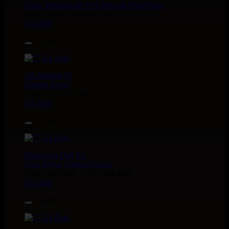
Daba Makourejah
Syra
Benyah
Handyman
Serial Killer - Woman Being
Uk Dub
11.95€
7"
Jah Militant
Fr
Eastern Roots
Tribe Of Dan - Dub
Uk Dub
12.50€
7"
Masters in Dub
Eu
Zara Taylor
Alligator Dubs
i Got The Music - i Got The Dub
Uk Dub
13.95€
7"