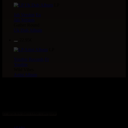
LP
Jah Version
Eu
Jah Version
Gather Round
Uk Dub Album
22.95€
LP
Youthie Records
Fr
Youthie
Wild Vibes
Artist Album
> CATALOGUE > 7" >
LABEL : Archive Recordings
27 articles dans cette catégorie