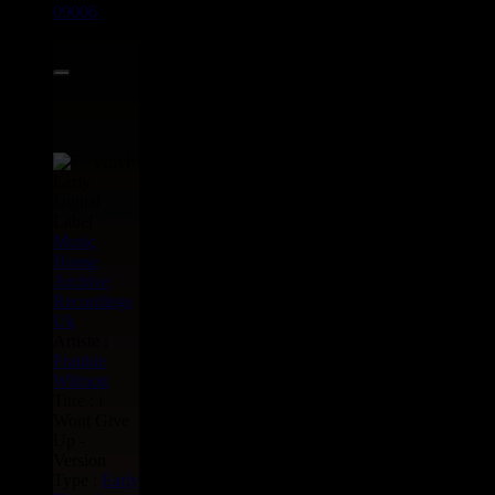
09006
7"
11.95€
Label :
Music
House
Archive
Recordings
Uk
Artiste :
Frankie
Wilmott
Titre : i
Wont Give
Up -
Version
Type :
Early