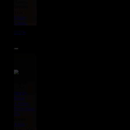
Home -
Version
Type :
Oldies
Classic
15179
7"
9.95€
Label :
Strictly
Roots
Archive
Recordings
Uk
Artiste :
Aisha
Titre : War