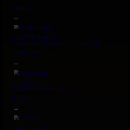
i Am Not insane - Push On
Uk Dub
14.95€
12"
P And J
Jah Fingers
Uk
George Bowen
Movement And Ranking Tipper
Reggae Music - Reggae Music Gone Clear
Oldies Classic
17.95€
12"
Dhoko
Eu
Sons Of Manji
Marky Lyrical
Waache Watoto Wacheze - Hear The Cry
Reggae Hit
15.95€
12"
Mental Stamina
Fr