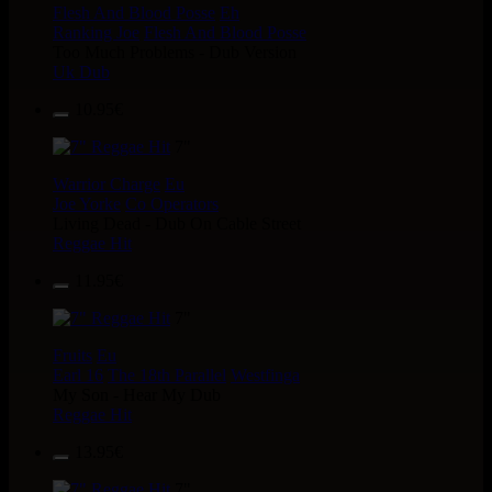
Flesh And Blood Posse
Eh
Ranking Joe
Flesh And Blood Posse
Too Much Problems - Dub Version
Uk Dub
10.95€
7"
Warrior Charge
Eu
Joe Yorke
Co Operators
Living Dead - Dub On Cable Street
Reggae Hit
11.95€
7"
Fruits
Eu
Earl 16
The 18th Parallel
Westfinga
My Son - Hear My Dub
Reggae Hit
13.95€
7"