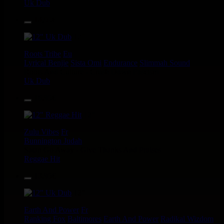
Uk Dub
14.95€
12"
Roots Tribe
Eu
Lyrical Benjie
Sista Omi
Endurance
Slimmah Sound
Roots And Culture - Crush Down Fascism
Uk Dub
16.95€
12"
Zulu Vibes
Fr
Bunnington Judah
Satan Go Away - Give Thanks And Praises
Reggae Hit
13.95€
12"
Earth And Power
Fr
Ranking Fox
Baltimores
Earth And Power
Radikal Wizdom