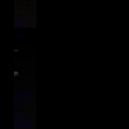
- African
Children
Type :
Oldies
Classic
15183
7"
12.95€
Label :
Archive
Recordings
Uk
Artiste :
Dennis
Alcapone
Ethiopians