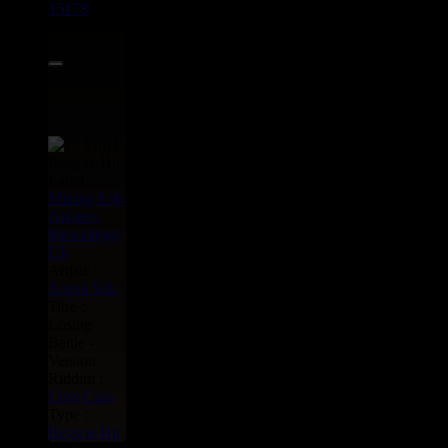
15178
7"
9.95€
Label :
Mixing Lab
Archive
Recordings
Uk
Artiste :
Aaron Silk
Titre :
Losing
Battle -
Version
Riddim :
Cuss Cuss
Type :
Reggae Hit