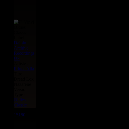
Label :
Dalpin
Archive
Recordings
Uk
Artiste :
Prince Alla
Titre :
Dread Lox
Nazarene -
Version
Type :
Oldies
Classic
15180
7"
14.95€