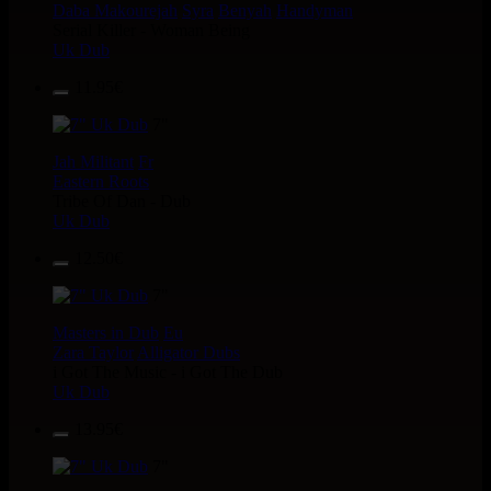
Daba Makourejah
Syra
Benyah
Handyman
Serial Killer - Woman Being
Uk Dub
11.95€
7"
Jah Militant
Fr
Eastern Roots
Tribe Of Dan - Dub
Uk Dub
12.50€
7"
Masters in Dub
Eu
Zara Taylor
Alligator Dubs
i Got The Music - i Got The Dub
Uk Dub
13.95€
7"