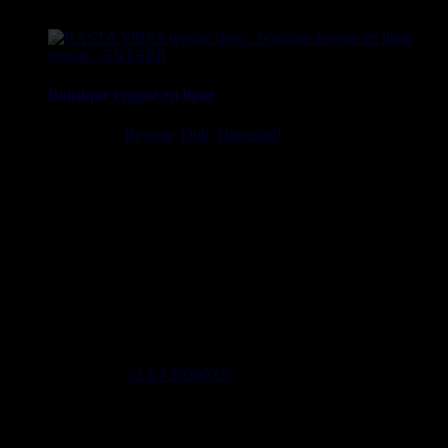
Boutique reggae en ligne
Ska, Roots,
Reggae
,
Dub
,
Dancehall
7", 10", 12", LPs, CDs,
DVDs, Livres, Accessoires
imports EU - US - UK - Jamaica
1 avenue Georges Clemenceau - 64500 Saint Jean de Luz,
FRANCE
Tel : 0033 650 918 605
Email :
Stats
2908 Labels 6822 Artistes 2042 Riddims
Site mis à jour le : 2026-08-05 21:19
Lignes de code 137604
Site version
v2.4.7 20260327
Page générée en 0,4987 sec
initial memory : 880.21 KiB
Memory usage : 1.31 MiB
Memory peak : 1.55 MiB