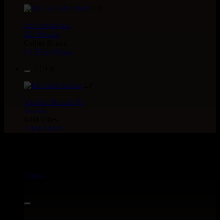
LP
Jah Version
Eu
Jah Version
Gather Round
Uk Dub Album
22.95€
LP
Youthie Records
Fr
Youthie
Wild Vibes
Artist Album
> CATALOGUE > 7"
17819
7"
14.95€