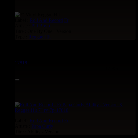
Label :
Roll And Record
Fr
Artiste :
Pili Boyo
Titre : One By One - Version
Type :
Reggae Hit
Reggae Hit voir aussi :
17818
7"
17.95€
Label :
Roll And Record
Fr
Artiste :
Papa Curly
Titre : Ability - Version