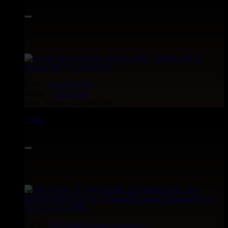
Label :
Shout Out
Eu
Artiste :
Lasai
Atlas
Titre : Ghetto - Ghetto Dub
13680
7"
6.50€
Label :
100 Fuegos
Fogata Sounds
Fr