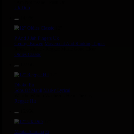
i Am Not insane - Push On
Uk Dub
14.95€
12"
P And J
Jah Fingers
Uk
George Bowen
Movement And Ranking Tipper
Reggae Music - Reggae Music Gone Clear
Oldies Classic
17.95€
12"
Dhoko
Eu
Sons Of Manji
Marky Lyrical
Waache Watoto Wacheze - Hear The Cry
Reggae Hit
15.95€
12"
Mental Stamina
Fr