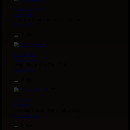
Kettle Records
Fr
Tony Reid
Jah Love Dont Come Easy - Version
Reggae Hit
18.95€
7"
Nice Up
Uk
Eva Lazarus
Wish i Didnt Miss You - Dub
Reggae Hit
13.95€
7"
Uluru
Eu
Suckaside
Nosebag Bleeds - Dancehall Energy
Dancehall Hit
26.95€