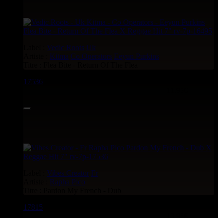
Label :
Vedic Roots
Uk
Artiste :
Kitma
Co Operators
Eeyun Purkins
Titre : Flea Bite - Return Of The Flea
17536
7"
11.95€
Label :
Vibes Creator
Fr
Artiste :
Rapha Pico
Titre : Pardon My French - Dub
17815
7"
13.95€