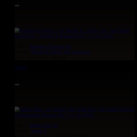
Label :
Kingston Express
Uk
Artiste :
Macka B
Sticky Joe
ital Horns
Titre : Good Day - Version
10391
7"
6.50€
Label :
Junior Wize
Jp
Artiste :
Soom T
Titre : We Want Out - We Want Out Part 2