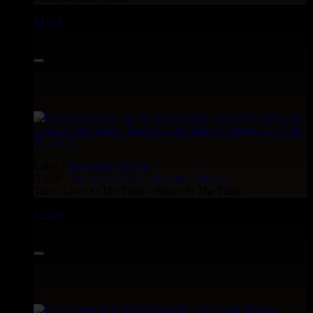
13153
7"
24.95€
Label :
Downbeat Man
Jp
Artiste :
Ras Elroy Bailey
Downbeat Players
Titre : Love At The Table - Peace At The Table
13548
7"
8.95€