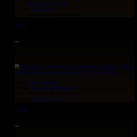
Label :
Lucky Love
Trs
Au
Artiste :
Paul Elliott
Titre : import Corruption - Version
14337
7"
9.95€
Label :
Vibes Disc
Uk
Artiste :
Prince Alla
Digital ites
Titre : No More - More Dubwise
Riddim :
Jah Give i Love
16495
7"
14.95€