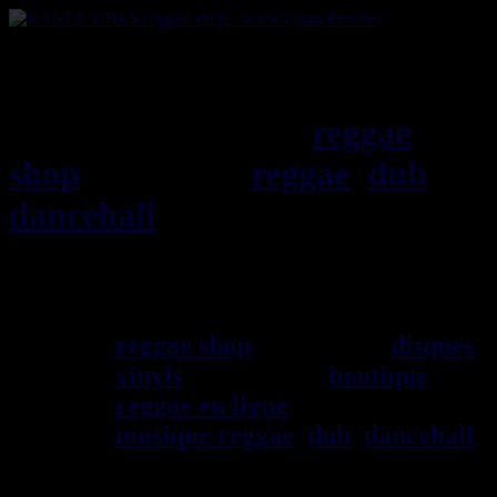
RASTAViBES.NET
reggae
shop
ska, roots,
reggae
,
dub
,
dancehall
, imports EU - US -
UK - Jamaica
Bienvenu(e) ! rastavibes.net
reggae shop
vendeur de
disques
vinyls
depuis 1999
boutique
reggae en ligne
sp\E9cialiste
musique reggae
,
dub
,
dancehall
,
rocksteady, ska et toutes les
musiques en provenance de la