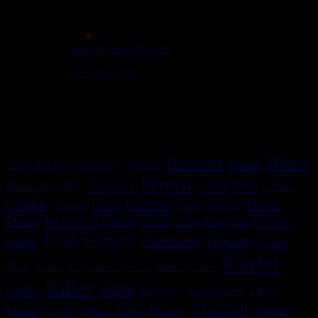
Made with
♥
© 2007
until the ends of never
We play
records
,
vinyl
rules. Selassie say so.
meilleur affichage avec une résolution minimale de 1024*768
c'est bon le site s'adapte!
Banton
Black
Benz
Alla
Andy
Anthony
Artists
Brown
Campbell
Brooks
Brothers
Bolo
Cham
Clarke
Culture
Cruz
Davis
Cure
Curtis
Cotton
Dawg
Diamond
Fender
Dread
Ellis
English
Dubs
Fyah
General
Heritage
Hammond
Fraser
Hero
Kartel
irie
John
Holt
ifrica
isaacs
issac
Jones
Killer
King
Kelly
Levy
Kingjay
Kong
Levi
Marshall
Mail
Lewis
Lloyd
Locks
Marley
Martin