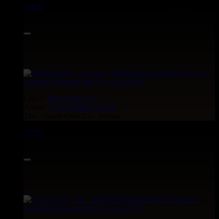
17820
7"
11.95€
Label :
Bunna Music
Fr
Artiste :
Lasai
William Spring
Titre : Guide Over Us - Version
17779
7"
14.95€