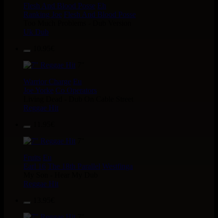
Flesh And Blood Posse
Eh
Ranking Joe
Flesh And Blood Posse
Too Much Problems - Dub Version
Uk Dub
10.95€
7"
Warrior Charge
Eu
Joe Yorke
Co Operators
Living Dead - Dub On Cable Street
Reggae Hit
11.95€
7"
Fruits
Eu
Earl 16
The 18th Parallel
Westfinga
My Son - Hear My Dub
Reggae Hit
13.95€
7"