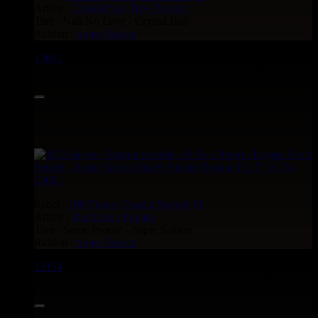
Artiste :
Chukki Star
Troy Berkley
Titre : Nah No Love - Crystal Ball
Riddim :
Super Saloon
13681
7"
6.50€
Label :
100 Fuegos
Fogata Sounds
Fr
Artiste :
Ras Demo
Fogata
Titre : Some People - Super Saloon
Riddim :
Super Saloon
13154
7"
24.95€