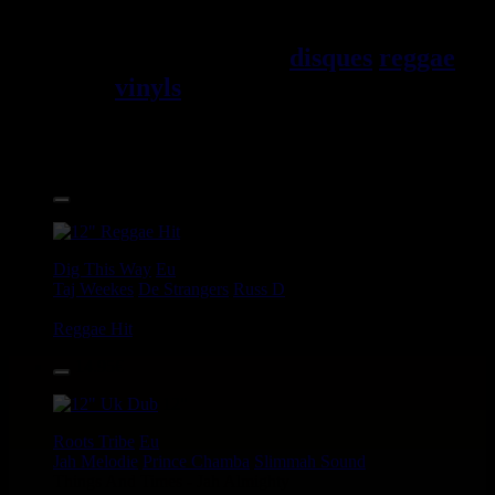
Jama\EFque. Vous trouverez un
grand choix de
disques
reggae
vinyls
7" / 45t, 10", 12", LPs /
33t, CDs, DVDs, revues, Livres
et Accessoires.
17.95€
12"
Dig This Way
Eu
Taj Weekes
De Strangers
Russ D
Angry Language - We Stand
Reggae Hit
14.95€
12"
Roots Tribe
Eu
Jah Melodie
Prince Chamba
Slimmah Sound
Things And Times - Jah Almighty