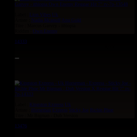
Label :
Lion Vibes
Uk
Artiste :
Nadia Mcanuff
Anu Gold
Titre : Marcus Garvey - ithiopia
Riddim :
Own Enemy
14333
7"
8.95€
Label :
Kingston Express
Uk
Artiste :
Horseman
Express
Sticky Joe
Richie Phoe
Titre : Mr Bigman - Dub Version
13476
7"
8.95€