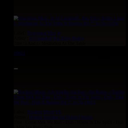
Label :
Downbeat Man
Jp
Artiste :
Al Campbell
Ras Elroy Bailey
Titre : i And i - Meditation At The Table
10621
7"
24.95€
Label :
Rockers Mood
Uk
Artiste :
Hughie izachaar
ital Horns
Chazbo
Titre : Come Mek We Run - Dub - Horns in The Spirit - Dub
- Mek We Run - Dub