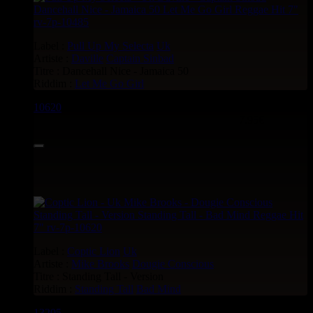
Label :
Pull Up My Selecta
Uk
Artiste :
Daville
Captain Sinbad
Titre : Dancehall Nice - Jamaica 50
Riddim :
Let Me Go Girl
10620
7"
7.95€
Label :
Coptic Lion
Uk
Artiste :
Mike Brooks
Dougie Conscious
Titre : Standing Tall - Version
Riddim :
Standing Tall
Bad Mind
13205
7"