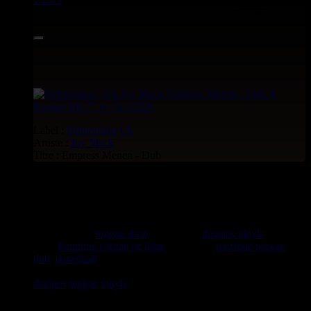
9.95€
Label :
Hithiopians
Uk
Artiste :
Joy Mack
Titre : Empress Menen - Dub
rastavibes.net
rastavibes.net
reggae shop
vendeur de
disques vinyls
depuis
1999
boutique reggae en ligne
spécialiste
musique reggae
,
dub
,
dancehall
, rocksteady, ska et toutes les musiques en
provenance de la Jamaïque. Vous trouverez un grand choix de
disques
reggae
vinyls
7" / 45t, 10", 12", LPs / 33t, CDs,
DVDs, revues, Livres et Accessoires.