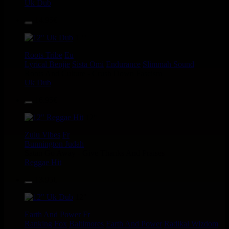
Uk Dub
14.95€
12"
Roots Tribe
Eu
Lyrical Benjie
Sista Omi
Endurance
Slimmah Sound
Roots And Culture - Crush Down Fascism
Uk Dub
16.95€
12"
Zulu Vibes
Fr
Bunnington Judah
Satan Go Away - Give Thanks And Praises
Reggae Hit
13.95€
12"
Earth And Power
Fr
Ranking Fox
Baltimores
Earth And Power
Radikal Wizdom