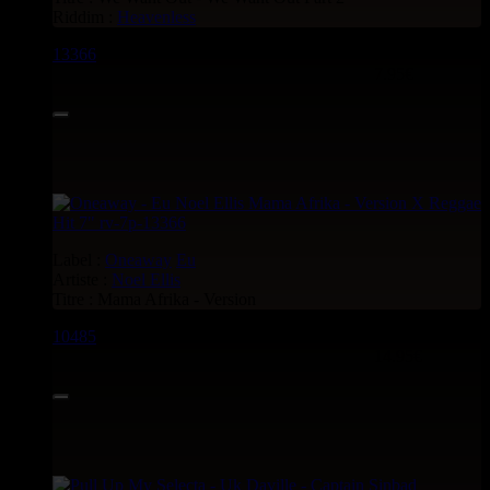
Riddim :
Heavenless
13366
7"
7.95€
Label :
Oneaway
Eu
Artiste :
Noel Ellis
Titre : Mama Afrika - Version
10485
7"
14.95€