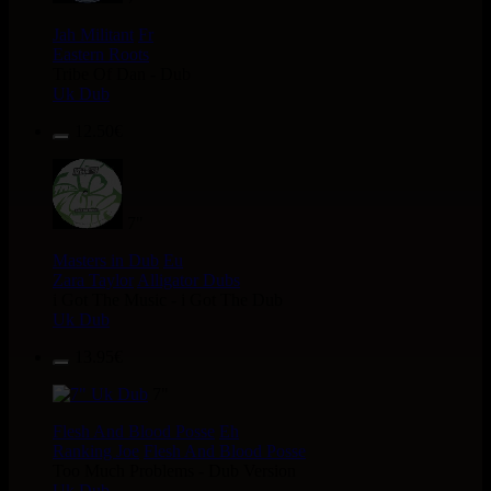
Jah Militant
Fr
Eastern Roots
Tribe Of Dan - Dub
Uk Dub
12.50€
7"
Masters in Dub
Eu
Zara Taylor
Alligator Dubs
i Got The Music - i Got The Dub
Uk Dub
13.95€
7"
Flesh And Blood Posse
Eh
Ranking Joe
Flesh And Blood Posse
Too Much Problems - Dub Version
Uk Dub