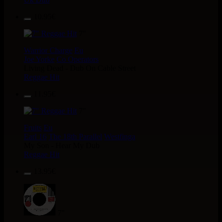
10.95€
7"
Warrior Charge
Eu
Joe Yorke
Co Operators
Living Dead - Dub On Cable Street
Reggae Hit
11.95€
7"
Fruits
Eu
Earl 16
The 18th Parallel
Westfinga
My Son - Hear My Dub
Reggae Hit
13.95€
7"