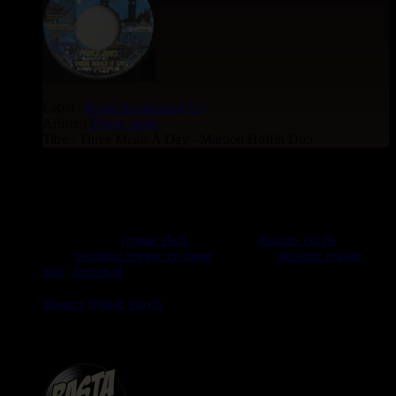
Label :
Roots Awakening
Us
Artiste :
Prince Jamo
Titre : Three Meals A Day - Maroon Hoffin Dub
rastavibes.net
rastavibes.net
reggae shop
vendeur de
disques vinyls
depuis
1999
boutique reggae en ligne
spécialiste
musique reggae
,
dub
,
dancehall
, rocksteady, ska et toutes les musiques en
provenance de la Jamaïque. Vous trouverez un grand choix de
disques
reggae
vinyls
7" / 45t, 10", 12", LPs / 33t, CDs,
DVDs, revues, Livres et Accessoires.