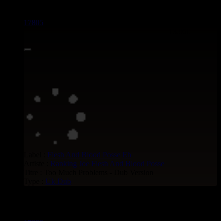
17805
7"
13.95€
Label :
Flesh And Blood Posse
Eh
Artiste :
Ranking Joe
Flesh And Blood Posse
Titre : Too Much Problems - Dub Version
Type :
Uk Dub
Uk Dub voir aussi :