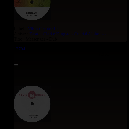
Label :
Vibes Creator
Fr
Artiste :
Easton Clarke
Kingstep
Crucial Alphonso
Titre : Messenger - Dub
13794
7"
7.95€