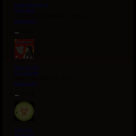
Kettle Records
Fr
Tony Reid
Jah Love Dont Come Easy - Version
Reggae Hit
18.95€
7"
Nice Up
Uk
Eva Lazarus
Wish i Didnt Miss You - Dub
Reggae Hit
13.95€
7"
Uluru
Eu
Suckaside