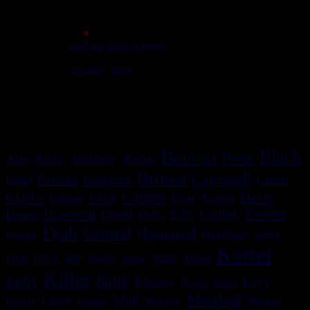
Made with
♥
© 2007
until the ends of never
We play
records
,
vinyl
rules. Selassie say so.
meilleur affichage avec une résolution minimale de 1024*768
c'est bon le site s'adapte!
Banton
Black
Benz
Alla
Andy
Anthony
Artists
Brown
Campbell
Brooks
Brothers
Bolo
Cham
Clarke
Culture
Cruz
Davis
Cure
Curtis
Cotton
Dawg
Diamond
Fender
Dread
Ellis
English
Dubs
Fyah
General
Heritage
Hammond
Fraser
Hero
Kartel
irie
John
Holt
ifrica
isaacs
issac
Jones
Killer
King
Kelly
Levy
Kingjay
Kong
Levi
Marshall
Mail
Lewis
Lloyd
Locks
Marley
Martin