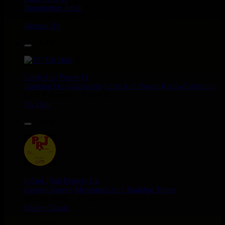
Bunnington Judah
Satan Go Away - Give Thanks And Praises
Reggae Hit
13.95€
12"
Earth And Power
Fr
Ranking Fox
Baltimores
Earth And Power
Radikal Wizdom
i Am Not insane - Push On
Uk Dub
14.95€
12"
P And J
Jah Fingers
Uk
George Bowen
Movement And Ranking Tipper
Reggae Music - Reggae Music Gone Clear
Oldies Classic
17.95€