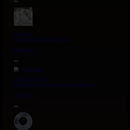
12"
Dhoko
Eu
Sons Of Manji
Marky Lyrical
Waache Watoto Wacheze - Hear The Cry
Reggae Hit
15.95€
12"
Mental Stamina
Fr
Daba Makourejah
Syra
Benyah
Handyman
Serial Killer - Woman Being
Uk Dub
11.95€
7"