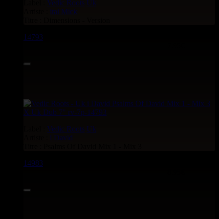
Label :
Vedic Roots
Uk
Artiste :
ital Mick
Titre : Dimensions - Version
14793
7"
7.95€
Label :
Vedic Roots
Uk
Artiste :
i David
Titre : Psalms Of David Mix 1 - Mix 3
14983
7"
8.95€