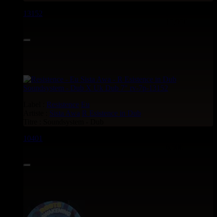
13152
7"
15.95€
Label :
Resistence
Eu
Artiste :
Sista Awa
R Esistence in Dub
Titre : Soundsystem - Dub
10401
7"
6.50€