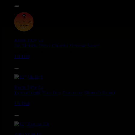
14.95€
12"
Roots Tribe
Eu
Jah Melodie
Prince Chamba
Slimmah Sound
Things And Times - Jah Almighty
Uk Dub
14.95€
12"
Roots Tribe
Eu
Lyrical Benjie
Sista Omi
Endurance
Slimmah Sound
Roots And Culture - Crush Down Fascism
Uk Dub
16.95€
12"
Zulu Vibes
Fr