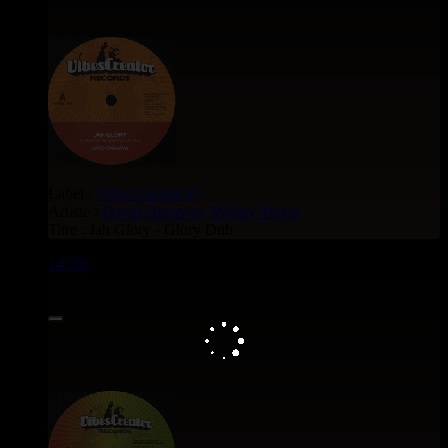
Label :
Vibes Creator
Fr
Artiste :
David Oneaway
Mighty Massa
Titre : Jah Glory - Glory Dub
14338
7"
6.50€