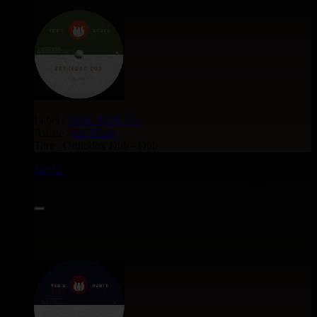
Label :
Vedic Roots
Uk
Artiste :
ital Shash
Titre : Orthodox Dub - Dub
14612
7"
7.95€