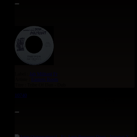
Label :
Jah Militant
Fr
Artiste :
Eastern Roots
Titre : Tribe Of Dan - Dub
10740
7"
6.95€