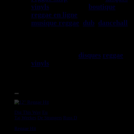
vinyls
depuis 1999
boutique
reggae en ligne
sp\E9cialiste
musique reggae
,
dub
,
dancehall
,
rocksteady, ska et toutes les
musiques en provenance de la
Jama\EFque. Vous trouverez un
grand choix de
disques
reggae
vinyls
7" / 45t, 10", 12", LPs /
33t, CDs, DVDs, revues, Livres
et Accessoires.
17.95€
12"
Dig This Way
Eu
Taj Weekes
De Strangers
Russ D
Angry Language - We Stand
Reggae Hit