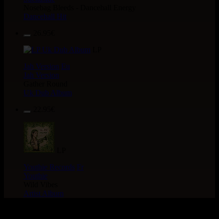
Nosebag Bleeds - Dancehall Energy
Dancehall Hit
26.95€
LP
Jah Version
Eu
Jah Version
Gather Round
Uk Dub Album
22.95€
LP
Youthie Records
Fr
Youthie
Wild Vibes
Artist Album
> CATALOGUE > 7"