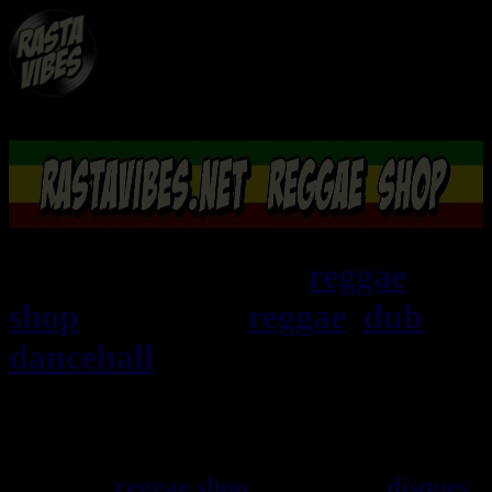
RASTAViBES.NET
reggae
shop
ska, roots,
reggae
,
dub
,
dancehall
, imports EU - US -
UK - Jamaica
Bienvenu(e) ! rastavibes.net
reggae shop
vendeur de
disques