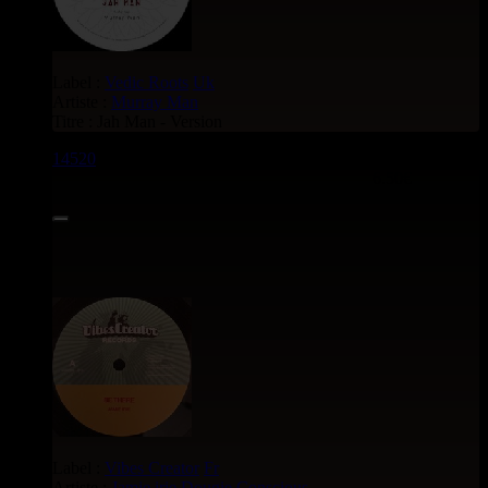
Label :
Vedic Roots
Uk
Artiste :
Murray Man
Titre : Jah Man - Version
14520
7"
6.50€
Label :
Vibes Creator
Fr
Artiste :
Jamie irie
Dougie Conscious