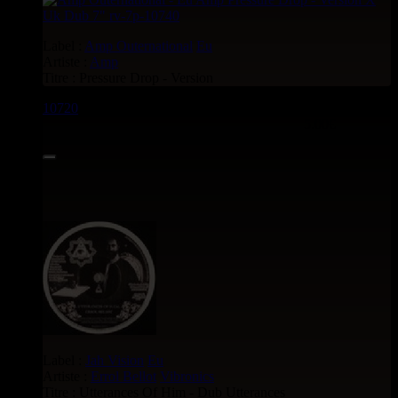
Label :
Amp Outernational
Eu
Artiste :
Amp
Titre : Pressure Drop - Version
10720
7"
5.00€
Label :
Jah Vision
Eu
Artiste :
Errol Bellot
Vibronics
Titre : Utterances Of Him - Dub Utterances