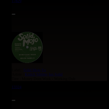
17829
7"
11.95€
Label :
Solid Mojo
Eu
Artiste :
Knilch Sibbles
Jan Solid
Titre : Money Dont Work - Working Dub
13324
7"
5.95€