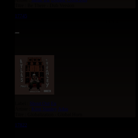
Titre : Be There - Dub Version
17745
7"
13.95€
Label :
Shout Out
Eu
Artiste :
King Stanley
Atlas
Titre : Globalization - Global Horn
17822
7"
11.95€