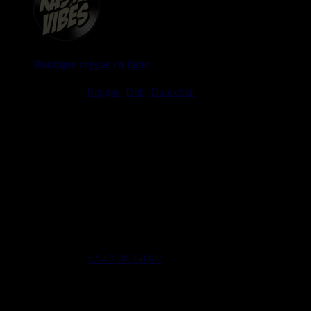
Boutique reggae en ligne
Ska, Roots,
Reggae
,
Dub
,
Dancehall
7", 10", 12", LPs, CDs,
DVDs, Livres, Accessoires
imports EU - US - UK - Jamaica
1 avenue Georges Clemenceau - 64500 Saint Jean de Luz,
FRANCE
Tel : 0033 650 918 605
Email :
Stats
2645 Labels 5556 Artistes 2081 Riddims
Site mis à jour le : 2026-08-05 21:19
Lignes de code 137604
Site version
v2.4.7 20260327
Page générée en 0,9218 sec
initial memory : 880.21 KiB
Memory usage : 1.29 MiB
Memory peak : 1.55 MiB