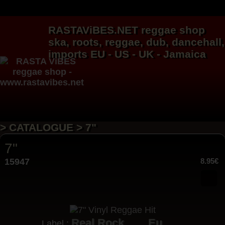
RASTAViBES.NET
reggae shop
ska, roots,
reggae
,
dub
,
dancehall
,
imports EU - US - UK - Jamaica
> CATALOGUE > 7"
7"
15947
8.95€
Real Rock
Eu
Label :