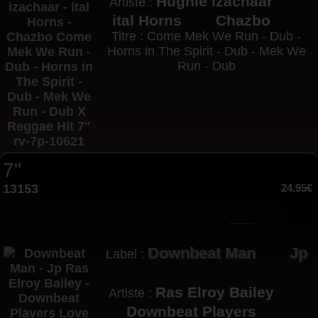
Hughie izachaar
Artiste :
ital Horns
Chazbo
Titre : Come Mek We Run - Dub -
Horns in The Spirit - Dub - Mek We
Run - Dub
7"
13153
24.95€
Downbeat Man
Jp
Label :
Ras Elroy Bailey
Artiste :
Downbeat Players