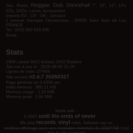
Reggae
Dub
Dancehall
Ska, Roots,
,
,
7", 10", 12", LPs,
CDs, DVDs, Livres, Accessoires
imports EU - US - UK - Jamaica
1 avenue Georges Clemenceau - 64500 Saint Jean de Luz,
FRANCE
Tel : 0033 650 918 605
Email :
Stats
2908 Labels 6822 Artistes 2042 Riddims
Site mis à jour le : 2026-08-05 21:19
Lignes de code 137604
v2.4.7 20260327
Site version
Page générée en 0,4396 sec
initial memory : 880.21 KiB
Memory usage : 1.32 MiB
Memory peak : 1.55 MiB
Made with
♥
until the ends of never
© 2007
records
vinyl
We play
,
rules. Selassie say so.
meilleur affichage avec une résolution minimale de 1024*768
c'est
bon le site s'adapte!