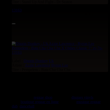
Titre : Stand Up And Fight - Dr Seaton
13163
7"
79.95€
Label :
Diggin Donkey
Uk
Artiste :
Azzie Lawrence
Byron Lee
Titre : Pempelem - Bata Cha Cha Cha
rastavibes.net
rastavibes.net
reggae shop
vendeur de
disques vinyls
depuis
1999
boutique reggae en ligne
spécialiste
musique reggae
,
dub
,
dancehall
, rocksteady, ska et toutes les musiques en