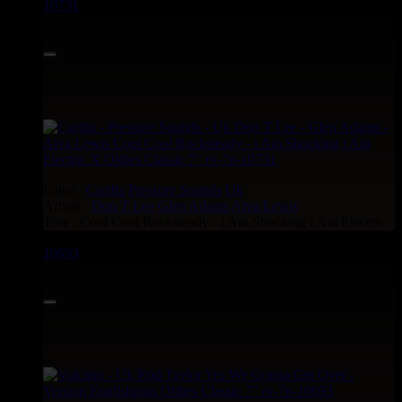
10731
7"
11.95€
Label :
Carifta
Pressure Sounds
Uk
Artiste :
Don T Lee
Glen Adams
Alva Lewis
Titre : Cool Cool Rocksteady - i Am Shocking i Am Electric
10693
7"
7.95€