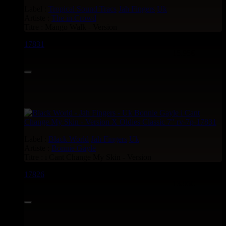
Label :
Tropical Sound Tracs
Jah Fingers
Uk
Artiste :
The in Crowd
Titre : Mango Walk - Version
17831
7"
15.95€
Label :
Black World
Jah Fingers
Uk
Artiste :
Bonnie Gayle
Titre : i Cant Change My Skin - Version
17826
7"
13.95€