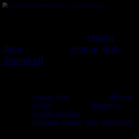
RASTAViBES.NET
reggae
shop
ska, roots,
reggae
,
dub
,
dancehall
, imports EU - US -
UK - Jamaica
Bienvenu(e) ! rastavibes.net
reggae shop
vendeur de
disques
vinyls
depuis 1999
boutique
reggae en ligne
sp\E9cialiste
musique reggae
,
dub
,
dancehall
,
rocksteady, ska et toutes les
musiques en provenance de la