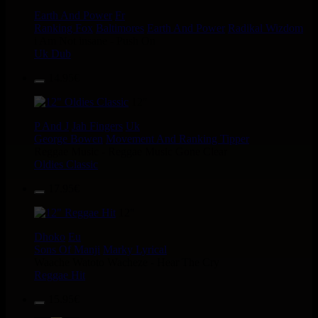
Earth And Power
Fr
Ranking Fox
Baltimores
Earth And Power
Radikal Wizdom
i Am Not insane - Push On
Uk Dub
14.95€
12"
P And J
Jah Fingers
Uk
George Bowen
Movement And Ranking Tipper
Reggae Music - Reggae Music Gone Clear
Oldies Classic
17.95€
12"
Dhoko
Eu
Sons Of Manji
Marky Lyrical
Waache Watoto Wacheze - Hear The Cry
Reggae Hit
15.95€