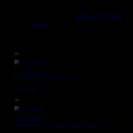
Jama\EFque. Vous trouverez un
grand choix de
disques
reggae
vinyls
7" / 45t, 10", 12", LPs /
33t, CDs, DVDs, revues, Livres
et Accessoires.
17.95€
12"
Dig This Way
Eu
Taj Weekes
De Strangers
Russ D
Angry Language - We Stand
Reggae Hit
14.95€
12"
Roots Tribe
Eu
Jah Melodie
Prince Chamba
Slimmah Sound
Things And Times - Jah Almighty