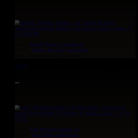
Label :
Jontom
Pressure Sounds
Uk
Artiste :
Tommy Mccook
Supersonics
Titre : Smooth Sailing - Jerk Time
10732
7"
10.95€
Label :
Lees
Pressure Sounds
Uk
Artiste :
Slim Smith
Aggrovators