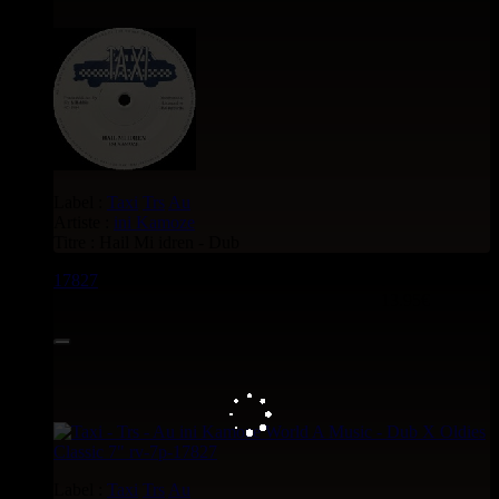
Label :
Taxi
Trs
Au
Artiste :
ini Kamoze
Titre : Hail Mi idren - Dub
17827
7"
13.95€
Label :
Taxi
Trs
Au