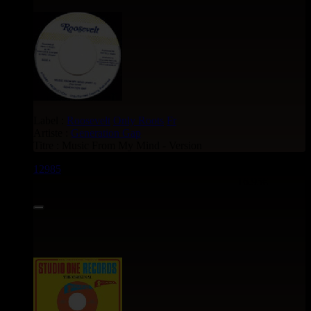
Label :
Roosevelt
Only Roots
Fr
Artiste :
Generation Gap
Titre : Music From My Mind - Version
12985
7"
16.95€