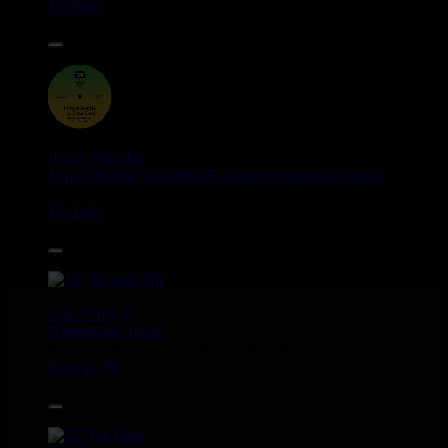
Uk Dub
14.95€
12"
Roots Tribe
Eu
Lyrical Benjie
Sista Omi
Endurance
Slimmah Sound
Roots And Culture - Crush Down Fascism
Uk Dub
16.95€
12"
Zulu Vibes
Fr
Bunnington Judah
Satan Go Away - Give Thanks And Praises
Reggae Hit
13.95€
12"