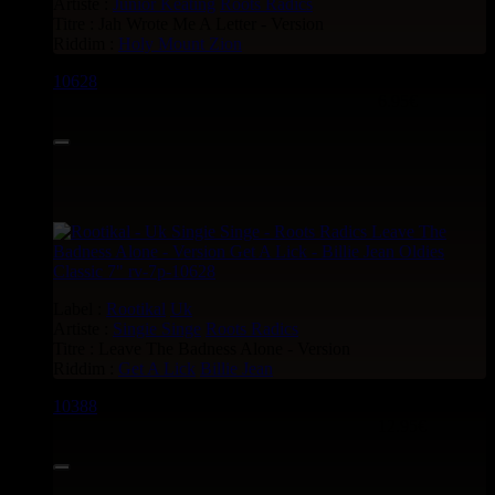
Artiste :
Junior Keating
Roots Radics
Titre : Jah Wrote Me A Letter - Version
Riddim :
Holy Mount Zion
10628
7"
6.95€
Label :
Rootikal
Uk
Artiste :
Singie Singe
Roots Radics
Titre : Leave The Badness Alone - Version
Riddim :
Get A Lick
Billie Jean
10388
7"
12.95€