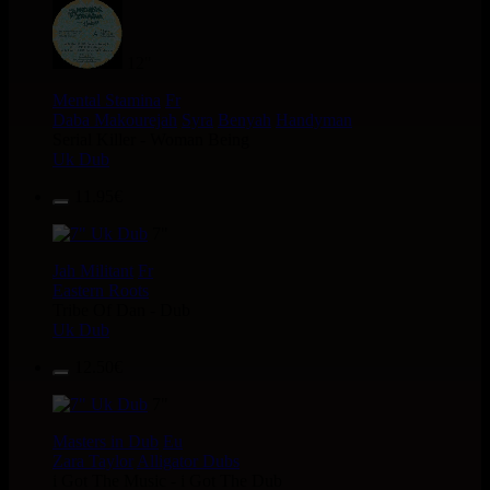
12"
Mental Stamina
Fr
Daba Makourejah
Syra
Benyah
Handyman
Serial Killer - Woman Being
Uk Dub
11.95€
7"
Jah Militant
Fr
Eastern Roots
Tribe Of Dan - Dub
Uk Dub
12.50€
7"
Masters in Dub
Eu
Zara Taylor
Alligator Dubs
i Got The Music - i Got The Dub