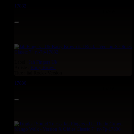
17832
7"
15.95€
Label :
Jah Fingers
Uk
Artiste :
Barry Brown
Titre : ital Rock - Version
17830
7"
15.95€