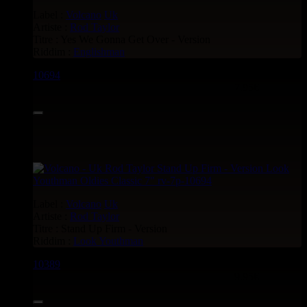
Label :
Volcano
Uk
Artiste :
Rod Taylor
Titre : Yes We Gonna Get Over - Version
Riddim :
Englishman
10694
7"
7.95€
Label :
Volcano
Uk
Artiste :
Rod Taylor
Titre : Stand Up Firm - Version
Riddim :
Look Youthman
10389
7"
9.95€