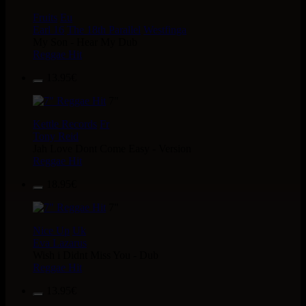
Fruits
Eu
Earl 16
The 18th Parallel
Westfinga
My Son - Hear My Dub
Reggae Hit
13.95€
7"
Kettle Records
Fr
Tony Reid
Jah Love Dont Come Easy - Version
Reggae Hit
18.95€
7"
Nice Up
Uk
Eva Lazarus
Wish i Didnt Miss You - Dub
Reggae Hit
13.95€