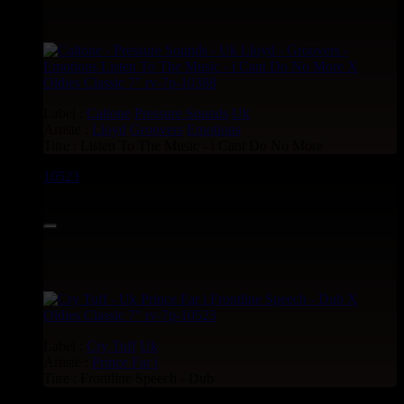
Label :
Caltone
Pressure Sounds
Uk
Artiste :
Lloyd
Groovers
Emotions
Titre : Listen To The Music - i Cant Do No More
10523
7"
6.50€
Label :
Cry Tuff
Uk
Artiste :
Prince Far i
Titre : Frontline Speech - Dub