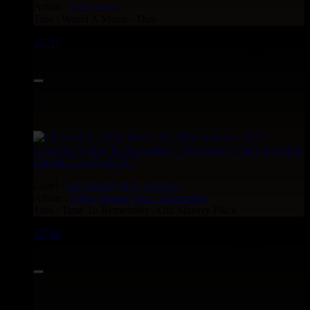
Artiste :
ini Kamoze
Titre : World A Music - Dub
10717
7"
7.95€
Label :
Jah Sunbal
Only Roots
Fr
Artiste :
Allen Jahsana
Now Generation
Titre : Time To Remember - Old Slavery Place
10719
7"
7.50€