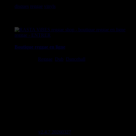
provenance de la Jamaïque. Vous trouverez un grand choix de
disques
reggae
vinyls
7" / 45t, 10", 12", LPs / 33t, CDs,
DVDs, revues, Livres et Accessoires.
Boutique reggae en ligne
Ska, Roots,
Reggae
,
Dub
,
Dancehall
7", 10", 12", LPs, CDs,
DVDs, Livres, Accessoires
imports EU - US - UK - Jamaica
1 avenue Georges Clemenceau - 64500 Saint Jean de Luz,
FRANCE
Tel : 0033 650 918 605
Email :
Stats
2645 Labels 5556 Artistes 2081 Riddims
Site mis à jour le : 2026-08-05 21:19
Lignes de code 137604
Site version
v2.4.7 20260327