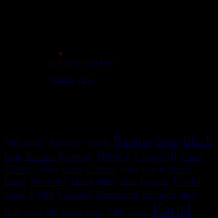
Page générée en 0,3913 sec
initial memory : 880.21 KiB
Memory usage : 1.31 MiB
Memory peak : 1.55 MiB
Made with
♥
© 2007
until the ends of never
We play
records
,
vinyl
rules. Selassie say so.
meilleur affichage avec une résolution minimale de 1024*768
c'est bon le site s'adapte!
Banton
Black
Benz
Alla
Andy
Anthony
Artists
Brown
Campbell
Brooks
Brothers
Bolo
Cham
Clarke
Culture
Cruz
Davis
Cure
Curtis
Cotton
Dawg
Diamond
Fender
Dread
Ellis
English
Dubs
Fyah
General
Heritage
Hammond
Fraser
Hero
Kartel
irie
John
Holt
ifrica
isaacs
issac
Jones