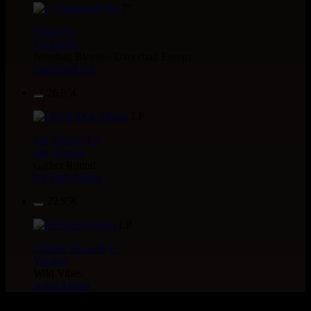
7"
Uluru
Eu
Suckaside
Nosebag Bleeds - Dancehall Energy
Dancehall Hit
26.95€
LP
Jah Version
Eu
Jah Version
Gather Round
Uk Dub Album
22.95€
LP
Youthie Records
Fr
Youthie
Wild Vibes
Artist Album