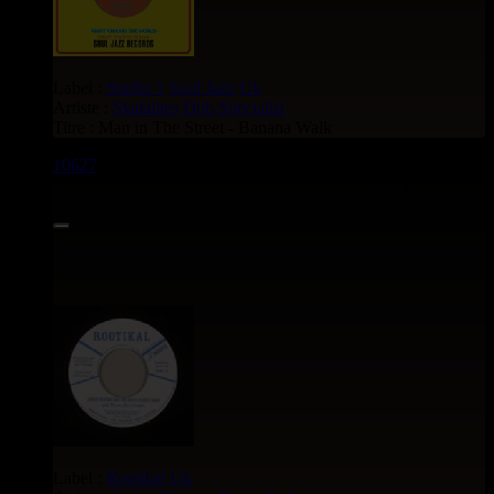
Label :
Studio 1
Soul Jazz
Uk
Artiste :
Skatalites
Dub Specialist
Titre : Man in The Street - Banana Walk
10627
7"
6.95€
Label :
Rootikal
Uk