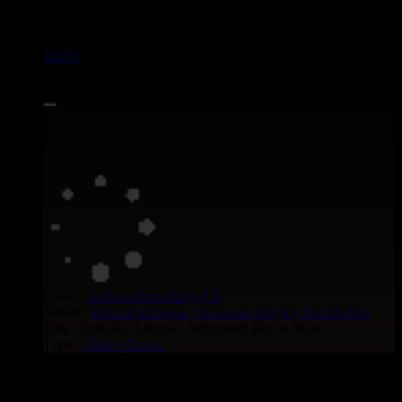
> CATALOGUE > 7"
15183
7"
12.95€
Label :
Archive Recordings
Uk
Artiste :
Dennis Alcapone
Ethiopians
Mighty Soul Rebels
Titre : Solid As A Rock - Judgement Day is Near
Type :
Oldies Classic
Oldies Classic voir aussi :