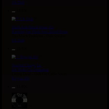
Uk Dub
13.95€
7"
Flesh And Blood Posse
Eh
Ranking Joe
Flesh And Blood Posse
Too Much Problems - Dub Version
Uk Dub
10.95€
7"
Warrior Charge
Eu
Joe Yorke
Co Operators
Living Dead - Dub On Cable Street
Reggae Hit
11.95€
7"