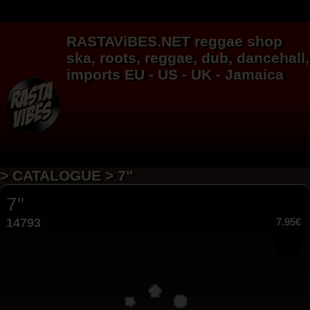
RASTAViBES.NET
reggae shop
ska, roots,
reggae
,
dub
,
dancehall
,
imports EU - US - UK - Jamaica
> CATALOGUE > 7"
7"
14793
7.95€