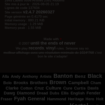
2645 Labels 5556 Artistes 2081 Riddims
Site mis à jour le : 2026-08-05 21:19
Lignes de code 137604
v2.4.7 20260327
Site version
Page générée en 0,4170 sec
initial memory : 880.21 KiB
Memory usage : 1.29 MiB
Memory peak : 1.55 MiB
Made with
♥
until the ends of never
© 2007
records
vinyl
We play
,
rules. Selassie say so.
meilleur affichage avec une résolution minimale de 1024*768
c'est
bon le site s'adapte!
Banton
Black
Benz
Alla
Andy
Anthony
Artists
Brown
Campbell
Brooks
Brothers
Bolo
Cham
Clarke
Culture
Cruz
Davis
Cure
Curtis
Cotton
Dawg
Diamond
Fender
Dread
Ellis
English
Dubs
Fyah
General
Heritage
Hammond
Fraser
Hero
Holt