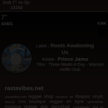
7"
10401
6.50€
Roots Awakening
Label :
Us
Prince Jamo
Artiste :
Titre : Three Meals A Day - Maroon
Hoffin Dub
rastavibes.net
reggae shop
disques vinyls
rastavibes.net
vendeur de
boutique reggae en ligne
depuis 1999
spécialiste
musique reggae
dub
dancehall
,
,
, rocksteady, ska et