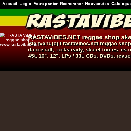
Accueil
Login
Votre panier
Rechercher
Nouveautes
Catalogu
RASTAViBES.NET
reggae shop
ska
Bienvenu(e) ! rastavibes.net
reggae shop
dancehall
, rocksteady, ska et toutes le
45t, 10", 12", LPs / 33t, CDs, DVDs, revue
12"
12"
Re