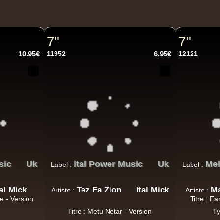
7"
7"
10.95€
11952
6.95€
12121
sic
Uk
ital Power Music
Uk
Mel
Label :
Label :
tal Mick
Tez Fa Zion
ital Mick
Ma
Artiste :
Artiste :
e - Version
Titre : F
Titre : Metu Netar - Version
Ty