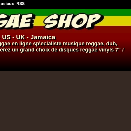
sociaux
RSS
- US - UK - Jamaica
ggae en ligne
sp\ecialiste
musique reggae
,
dub
,
verez un grand choix de
disques
reggae
vinyls
7" /
17.95€
14.95€