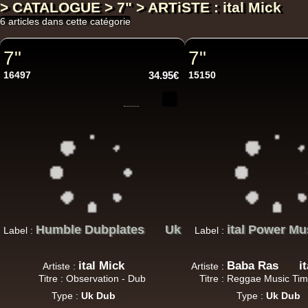
> CATALOGUE > 7" > ARTiSTE : ital Mick
6 articles dans cette catégorie
7"
7"
16497
34.95€
15150
Humble Dubplates
Uk
ital Power Mu
Label :
Label :
ital Mick
Baba Ras
i
Artiste :
Artiste :
Titre : Observation - Dub
Titre : Reggae Music Tim
Type :
Uk Dub
Type :
Uk Dub