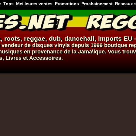
e
Tops
Meilleures ventes
Promotions
Prochainement
Reseaux 
, roots,
reggae
,
dub
,
dancehall
, imports EU 
vendeur de
disques vinyls
depuis 1999
boutique re
s musiques en provenance de la Jama\ique. Vous trou
s, Livres et Accessoires.
Dig This Way
Eu
Taj Weekes
De Strangers
Russ D
ggae Hit