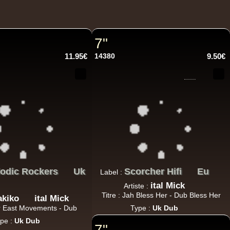
7"
11.95€
14380
9.50€
odic Rockers
Uk
Scorcher Hifi
Eu
Label :
ital Mick
Artiste :
Titre : Jah Bless Her - Dub Bless Her
kiko
ital Mick
ar East Movements - Dub
Type :
Uk Dub
pe :
Uk Dub
7"