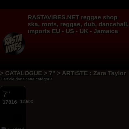
RASTAViBES.NET
reggae shop
ska, roots,
reggae
,
dub
,
dancehall
,
imports EU - US - UK - Jamaica
> CATALOGUE > 7" > ARTiSTE : Zara Taylor
1 article dans cette catégorie
7"
17816
12.50€