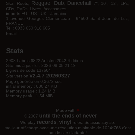
Reggae
Dub
Dancehall
Ska, Roots,
,
,
7", 10", 12", LPs,
CDs, DVDs, Livres, Accessoires
imports EU - US - UK - Jamaica
1 avenue Georges Clemenceau - 64500 Saint Jean de Luz,
FRANCE
Tel : 0033 650 918 605
Email :
Stats
2908 Labels 6822 Artistes 2042 Riddims
Site mis à jour le : 2026-08-05 21:19
Lignes de code 137604
v2.4.7 20260327
Site version
Page générée en 0,3672 sec
initial memory : 880.27 KiB
Memory usage : 1.24 MiB
Memory peak : 1.54 MiB
Made with
♥
until the ends of never
© 2007
records
vinyl
We play
,
rules. Selassie say so.
meilleur affichage avec une résolution minimale de 1024*768
c'est
bon le site s'adapte!