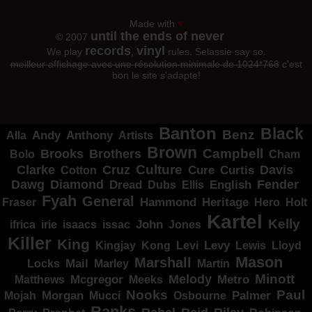
Made with
♥
until the ends of never
© 2007
records
vinyl
We play
,
rules. Selassie say so.
meilleur affichage avec une résolution minimale de 1024*768
c'est
bon le site s'adapte!
Banton
Black
Benz
Alla
Andy
Anthony
Artists
Brown
Campbell
Brooks
Brothers
Bolo
Cham
Clarke
Culture
Cruz
Davis
Cure
Curtis
Cotton
Dawg
Diamond
Fender
Dread
Ellis
English
Dubs
Fyah
General
Heritage
Hammond
Fraser
Hero
Holt
Kartel
Kelly
irie
isaacs
John
Jones
ifrica
issac
Killer
King
Levy
Kingjay
Kong
Levi
Lewis
Lloyd
Mason
Marshall
Mail
Locks
Marley
Martin
Minott
Melody
Metro
Mcgregor
Matthews
Meeks
Nooks
Paul
Palmer
Mojah
Morgan
Mucci
Osbourne
Ranks