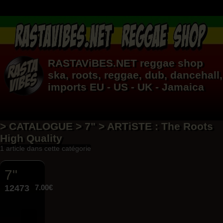
RASTAViBES.NET
reggae shop
ska, roots,
reggae
,
dub
,
dancehall
,
imports EU - US - UK - Jamaica
> CATALOGUE > 7" > ARTiSTE : The Roots
High Quality
1 article dans cette catégorie
7"
12473
7.00€