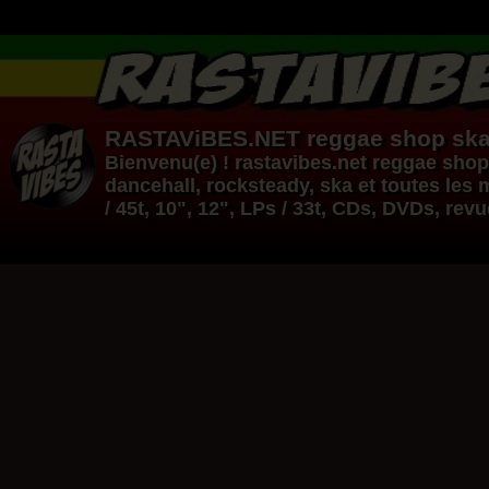
RASTAViBES.NET
reggae shop
ska
Bienvenu(e) ! rastavibes.net
reggae shop
dancehall
, rocksteady, ska et toutes le
/ 45t, 10", 12", LPs / 33t, CDs, DVDs, rev
12"
Re
12"