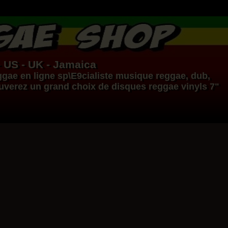
- US - UK - Jamaica
ggae en ligne
sp\E9cialiste
musique reggae
,
dub
,
ouverez un grand choix de
disques
reggae
vinyls
7"
17.95€
14.95€