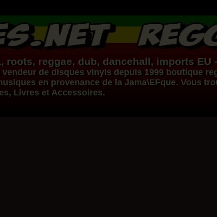
, roots,
reggae
,
dub
,
dancehall
, imports EU 
vendeur de
disques vinyls
depuis 1999
boutique re
s musiques en provenance de la Jama\EFque. Vous tr
ues, Livres et Accessoires.
Dig This Way
Eu
Taj Weekes
De Strangers
Russ D
ggae Hit