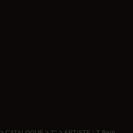
Da
LP
LP
Ar
> CATALOGUE > 7" > ARTiSTE : T Pain