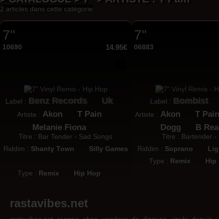
2 articles dans cette catégorie
7"
7"
10690
14.95€
06883
Benz Records
Uk
Bombist
Label :
Label :
Akon
T Pain
Akon
T Pai
Artiste :
Artiste :
Melanie Fiona
Dogg
B Rea
Titre : Bar Tender - Sad Songs
Titre : Bartender -
Riddim :
Shanty Town
Silly Games
Riddim :
Soprano
Lig
Type :
Remix
Hip
Type :
Remix
Hip Hop
rastavibes.net