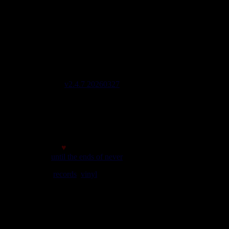
Tel : 0033 650 918 605
Email :
Stats
2908 Labels 6822 Artistes 2042 Riddims
Site mis à jour le : 2026-08-05 21:19
Lignes de code 137604
Site version
v2.4.7 20260327
Page générée en 0,6907 sec
initial memory : 880.27 KiB
Memory usage : 1.24 MiB
Memory peak : 1.54 MiB
Made with
♥
© 2007
until the ends of never
We play
records
,
vinyl
rules. Selassie say so.
meilleur affichage avec une résolution minimale de 1024*768
c'est bon le site s'adapte!