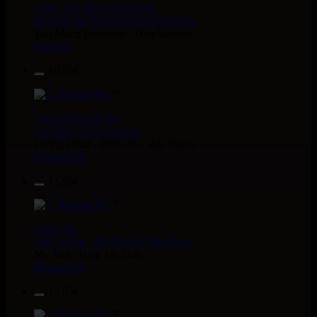
Flesh And Blood Posse
Eh
Ranking Joe
Flesh And Blood Posse
Too Much Problems - Dub Version
Uk Dub
10.95€
7"
Warrior Charge
Eu
Joe Yorke
Co Operators
Living Dead - Dub On Cable Street
Reggae Hit
11.95€
7"
Fruits
Eu
Earl 16
The 18th Parallel
Westfinga
My Son - Hear My Dub
Reggae Hit
13.95€
7"