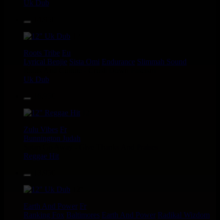
Uk Dub
14.95€
12"
Roots Tribe
Eu
Lyrical Benjie
Sista Omi
Endurance
Slimmah Sound
Roots And Culture - Crush Down Fascism
Uk Dub
16.95€
12"
Zulu Vibes
Fr
Bunnington Judah
Satan Go Away - Give Thanks And Praises
Reggae Hit
13.95€
12"
Earth And Power
Fr
Ranking Fox
Baltimores
Earth And Power
Radikal Wizdom