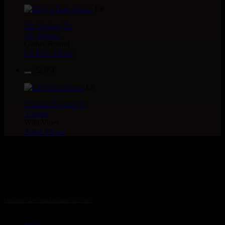
LP
Jah Version
Eu
Jah Version
Gather Round
Uk Dub Album
22.95€
LP
Youthie Records
Fr
Youthie
Wild Vibes
Artist Album
> CATALOGUE > 7" >
ARTiSTE : Melanie Fiona
1 article dans cette catégorie