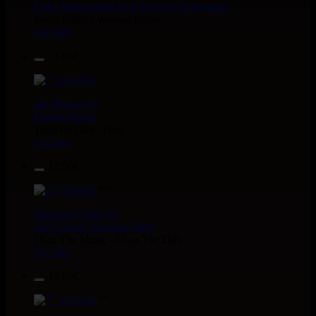
Daba Makourejah
Syra
Benyah
Handyman
Serial Killer - Woman Being
Uk Dub
11.95€
7"
Jah Militant
Fr
Eastern Roots
Tribe Of Dan - Dub
Uk Dub
12.50€
7"
Masters in Dub
Eu
Zara Taylor
Alligator Dubs
i Got The Music - i Got The Dub
Uk Dub
13.95€
7"