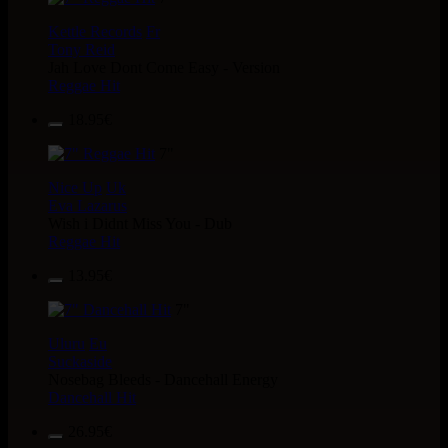
Kettle Records
Fr
Tony Reid
Jah Love Dont Come Easy - Version
Reggae Hit
18.95€
7"
Nice Up
Uk
Eva Lazarus
Wish i Didnt Miss You - Dub
Reggae Hit
13.95€
7"
Uluru
Eu
Suckaside
Nosebag Bleeds - Dancehall Energy
Dancehall Hit
26.95€