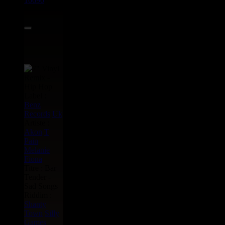
10690
7"
14.95€
Label :
Benz
Records
Uk
Artiste :
Akon
T
Pain
Melanie
Fiona
Titre : Bar
Tender -
Sad Songs
Riddim :
Shanty
Town
Silly
Games