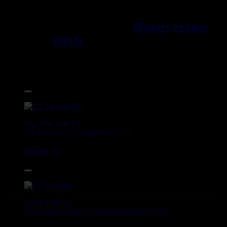
Jama\EFque. Vous trouverez un
grand choix de
disques
reggae
vinyls
7" / 45t, 10", 12", LPs /
33t, CDs, DVDs, revues, Livres
et Accessoires.
17.95€
12"
Dig This Way
Eu
Taj Weekes
De Strangers
Russ D
Angry Language - We Stand
Reggae Hit
14.95€
12"
Roots Tribe
Eu
Jah Melodie
Prince Chamba
Slimmah Sound
Things And Times - Jah Almighty