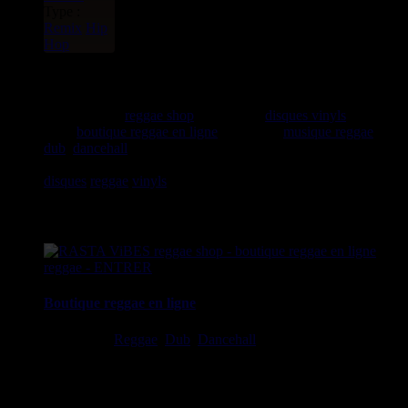
Type :
Remix
Hip
Hop
rastavibes.net
rastavibes.net
reggae shop
vendeur de
disques vinyls
depuis
1999
boutique reggae en ligne
spécialiste
musique reggae
,
dub
,
dancehall
, rocksteady, ska et toutes les musiques en
provenance de la Jamaïque. Vous trouverez un grand choix de
disques
reggae
vinyls
7" / 45t, 10", 12", LPs / 33t, CDs,
DVDs, revues, Livres et Accessoires.
Boutique reggae en ligne
Ska, Roots,
Reggae
,
Dub
,
Dancehall
7", 10", 12", LPs, CDs,
DVDs, Livres, Accessoires
imports EU - US - UK - Jamaica
1 avenue Georges Clemenceau - 64500 Saint Jean de Luz,
FRANCE