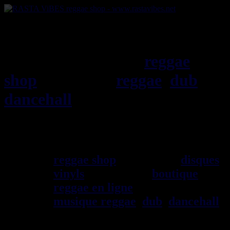
RASTAViBES.NET
reggae
shop
ska, roots,
reggae
,
dub
,
dancehall
, imports EU - US -
UK - Jamaica
Bienvenu(e) ! rastavibes.net
reggae shop
vendeur de
disques
vinyls
depuis 1999
boutique
reggae en ligne
sp\E9cialiste
musique reggae
,
dub
,
dancehall
,
rocksteady, ska et toutes les
musiques en provenance de la