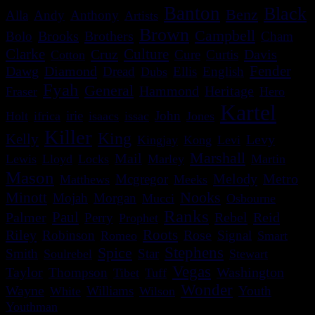
Banton
Black
Benz
Alla
Andy
Anthony
Artists
Brown
Campbell
Brooks
Brothers
Bolo
Cham
Clarke
Culture
Cruz
Davis
Cure
Curtis
Cotton
Dawg
Diamond
Fender
Dread
Ellis
English
Dubs
Fyah
General
Heritage
Hammond
Fraser
Hero
Kartel
irie
John
Holt
ifrica
isaacs
issac
Jones
Killer
King
Kelly
Levy
Kingjay
Kong
Levi
Marshall
Mail
Lewis
Lloyd
Locks
Marley
Martin
Mason
Melody
Metro
Mcgregor
Matthews
Meeks
Nooks
Minott
Mojah
Morgan
Mucci
Osbourne
Ranks
Paul
Palmer
Rebel
Reid
Perry
Prophet
Roots
Riley
Robinson
Rose
Signal
Romeo
Smart
Spice
Stephens
Smith
Star
Soulrebel
Stewart
Vegas
Washington
Taylor
Thompson
Tibet
Tuff
Wonder
Wayne
Williams
Youth
White
Wilson
Youthman