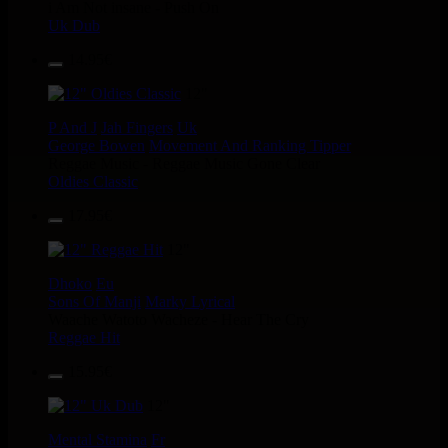
i Am Not insane - Push On
Uk Dub
14.95€
12"
P And J
Jah Fingers
Uk
George Bowen
Movement And Ranking Tipper
Reggae Music - Reggae Music Gone Clear
Oldies Classic
17.95€
12"
Dhoko
Eu
Sons Of Manji
Marky Lyrical
Waache Watoto Wacheze - Hear The Cry
Reggae Hit
15.95€
12"
Mental Stamina
Fr