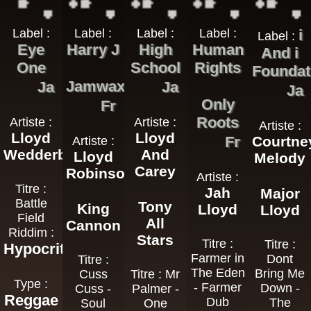
Label :
Label :
Label :
Label :
i
Label :
Eye
Harry J
High
Human
And i
One
School
Rights
Foundat
Jamwax
Ja
Ja
Ja
Only
Fr
Roots
Artiste :
Artiste :
Artiste :
Lloyd
Lloyd
Fr
Courtne
Artiste :
Wedderburn
And
Lloyd
Melody
Carey
Robinson
Artiste :
Titre :
Jah
Major
Battle
Tony
King
Lloyd
Lloyd
Field
All
Cannon
Riddim :
Stars
Titre :
Titre :
Hypocrites
Farmer in
Dont
Titre :
The Eden
Bring Me
Cuss
Titre : Mr
Type :
- Farmer
Down -
Cuss -
Palmer -
Reggae
Dub
The
Soul
One