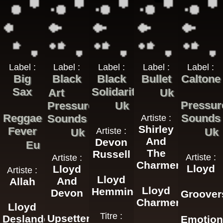
Label :
Label :
Label :
Label :
Label :
Big
Black
Black
Bullet
Caltone
Sax
Solidarity
Art
Uk
Pressur
Pressure
Uk
Reggae
Sounds
Sounds
Artiste :
Shirley
Fever
Artiste :
Uk
Uk
And
Devon
Eu
The
Russell
Artiste :
Artiste :
Charmers
Lloyd
Lloyd
Artiste :
Lloyd
And
Allah
Lloyd
Hemmings
Devon
Groover
Charmers
Lloyd
Titre :
Upsetters
Deslandes
Emotio