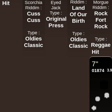
Riddim :
Morgue
Hit
Scorchia
Eyed
Land
Riddim :
Riddim :
Jack
Rock
Cuss
Type :
Of Our
Original
Fort
Cuss
Birth
Press
Rock
Type :
Type :
Oldies
Oldies
Type :
Reggae
Classic
Classic
Hit
7"
01874
3.