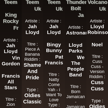
Teem
Teem
Teem
Thunder
Volcano
Bolt
Uk
Uk
Uk
King
Ja
Rocky
Artiste :
Artiste :
Artiste :
Jah
Jah
Lloyd
Fr
Artiste :
Lloyd
Lloyd
Robins
Astronauts
Artiste :
Titre :
Bingy
Noel
Lloyd
Jah
Piece A
Bunny
Parks
Lloyd
Banana
Pat
Titre :
We
Vin
Riddim :
Cuss
Francis
The
Gordon
Shame
Cuss -
People
And
Version
Band
Titre :
Francis
Riddim :
Pride
Natty
All
Cuss
Come
Titre :
Stars
Cuss
Type :
Yah - i
Born
Oldies
Want To
Jamaican
Titre :
Love
Type :
Classic
-
Zion
Type :
Oldies
Jamaican