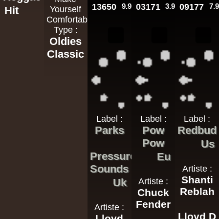
13650
9.95€
03171
3.95€
09177
7.
Hit
Yourself
Comfortable
Type :
Oldies
Classic
Label :
Label :
Label :
Parks
Pow
Redbud
Pow
Us
Pressure
Eu
Sounds
Artiste :
Shanti
Uk
Artiste :
Reblah
Chuck
Fender
Artiste :
Lloyd D
Lloyd