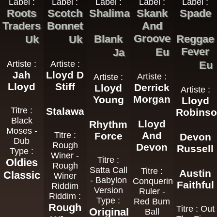
Label :
Label :
Label :
Label :
Label :
Roots
Scotch
Shalimar
Skank
Spade
Traders
Bonnet
And
Groove
Blank
Reggae
Uk
Uk
Fever
Eu
Ja
Artiste :
Artiste :
Eu
Jah
Lloyd D
Artiste :
Artiste :
Lloyd
Stiff
Derrick
Lloyd
Artiste :
Morgan
Young
Lloyd
Titre :
Stalawa
Robins
Black
Lloyd
Rhythm
Moses -
And
Titre :
Force
Devon
Dub
Rough
Devon
Russell
Type :
Winer -
Titre :
Oldies
Rough
Satta Call
Titre :
Austin
Classic
Winer
- Babylon
Conquering
Faithful
Riddim
Version
Ruler -
Riddim :
Type :
Red Bum
Rough
Titre : Out
Original
Ball