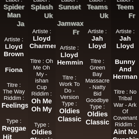
Spider
Splash
Sunset
Teams
Teem
Man
Uk
Uk
Fr
Jamwax
Ja
Artiste :
Fr
Artiste :
Artiste :
Lloyd
Jah
Jah
Artiste :
Charmers
Lloyd
Lloyd
Lloyd
Artiste :
Brown
Lloyd
Titre : Oh
Titre :
Bunny
Hemmings
Me Oh
Green
And
Fiona
My -
Bay
Herman
Titre :
ishan
Massacre
Work To
Titre :
Cup
- Natty
Do -
The Way
Titre : No
Riddim :
Bid
Version
Riddim :
Tribal
Oh Me
Goodbye
Type :
Feelings
War - Ark
Type :
Oh My
Oldies
Of
Oldies
Covenant
Classic
Type :
Classic
Riddim :
Type :
Reggae
Aint No
Oldies
Hit