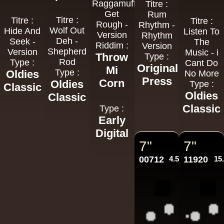
Raggamuffin
Titre :
Get
Rum
Titre :
Titre :
Titre :
Rough -
Rhythm -
Wolf Out
Hide And
Listen To
Version
Rhythm
Deh -
Seek -
The
Riddim :
Version
Shepherd
Version
Music - i
Throw
Type :
Rod
Type :
Cant Do
Original
Mi
Type :
Oldies
No More
Press
Corn
Oldies
Type :
Classic
Oldies
Classic
Classic
Type :
Early
Digital
7"
7"
00712
4.50€
11920
15