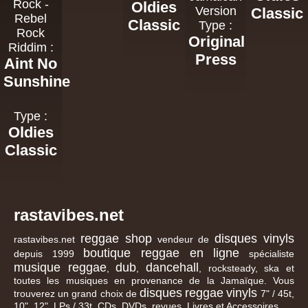
Rock -
Oldies
Version
Classic
Rebel
Classic
Type :
Rock
Original
Riddim :
Press
Aint No
Sunshine
Type :
Oldies
Classic
rastavibes.net
reggae shop
disques vinyls
rastavibes.net
vendeur de
boutique reggae en ligne
depuis 1999
spécialiste
musique reggae
dub
dancehall
,
,
, rocksteady, ska et
toutes les musiques en provenance de la Jamaïque. Vous
disques
reggae
vinyls
trouverez un grand choix de
7" / 45t,
10", 12", LPs / 33t, CDs, DVDs, revues, Livres et Accessoires.