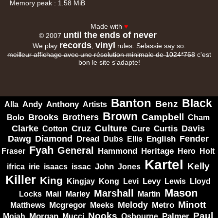
Memory peak : 1.58 MiB
Made with
♥
until the ends of never
© 2007
records
vinyl
We play
,
rules. Selassie say so.
meilleur affichage avec une résolution minimale de 1024*768
c'est
bon le site s'adapte!
Banton
Black
Benz
Alla
Andy
Anthony
Artists
Brown
Campbell
Brooks
Brothers
Bolo
Cham
Clarke
Culture
Cruz
Davis
Cure
Curtis
Cotton
Dawg
Diamond
Fender
Dread
Ellis
English
Dubs
Fyah
General
Heritage
Hammond
Fraser
Hero
Holt
Kartel
Kelly
irie
isaacs
John
Jones
ifrica
issac
Killer
King
Levy
Kingjay
Kong
Levi
Lewis
Lloyd
Mason
Marshall
Mail
Locks
Marley
Martin
Minott
Melody
Metro
Mcgregor
Matthews
Meeks
Nooks
Paul
Palmer
Mojah
Morgan
Mucci
Osbourne