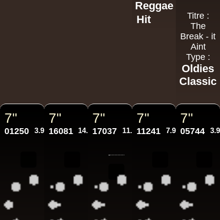
Reggae
Titre :
Hit
The
Break - it
Aint
Type :
Oldies
Classic
7"
7"
7"
7"
7"
01250
3.95€
16081
14.95€
17037
11.95€
11241
7.95€
05744
3.