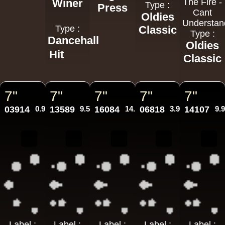
Winer
The Fire -
Type :
Press
Cant
Oldies
Understan
Type :
Classic
Type :
Dancehall
Oldies
Hit
Classic
7"
7"
7"
7"
7"
03914
0.99€
13589
9.50€
16084
14.95€
06818
3.95€
14107
9.
Label :
Label :
Label :
Label :
Label :