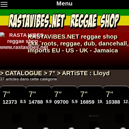
Menu
RASTAViBES.NET
reggae shop
ska, roots,
reggae
,
dub
,
dancehall
,
imports EU - US - UK - Jamaica
> CATALOGUE > 7" > ARTiSTE : Lloyd
37 articles dans cette catégorie
7"
7"
7"
7"
7"
12373
8.50€
14788
9.95€
09700
5.95€
16859
19.95€
10388
12