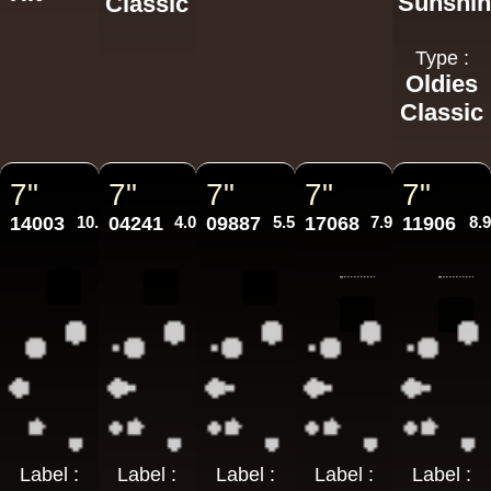
Sunshi
Classic
Type :
Oldies
Classic
7"
7"
7"
7"
7"
14003
10.95€
04241
4.00€
09887
5.50€
17068
7.95€
11906
8.
Label :
Label :
Label :
Label :
Label :