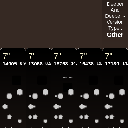
Deeper
And
Deeper -
Version
Type :
Other
7"
7"
7"
7"
7"
14005
6.95€
13068
8.50€
16768
14.95€
16438
12.95€
17180
14