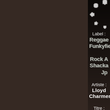
Label :
Reggae
Funkyfi
Rock A
Shacka
Jp
Artiste :
Lloyd
Charme
Titre :