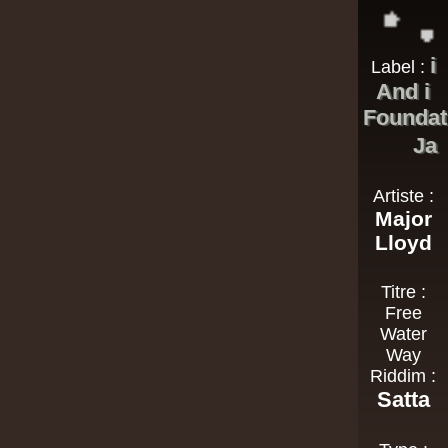
i
Label :
And i
Foundat
Ja
Artiste :
Major
Lloyd
Titre :
Free
Water
Way
Riddim :
Satta