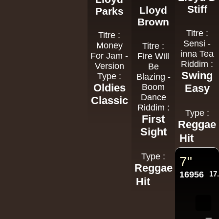
Stiff
Lloyd
Parks
Brown
Titre :
Titre :
Sensi -
Money
Titre :
inna Tea
For Jam -
Fire Will
Riddim :
Version
Be
Swing
Type :
Blazing -
Oldies
Boom
Easy
Dance
Classic
Riddim :
Type :
First
Reggae
Sight
Hit
Type :
7"
Reggae
16956
17
Hit