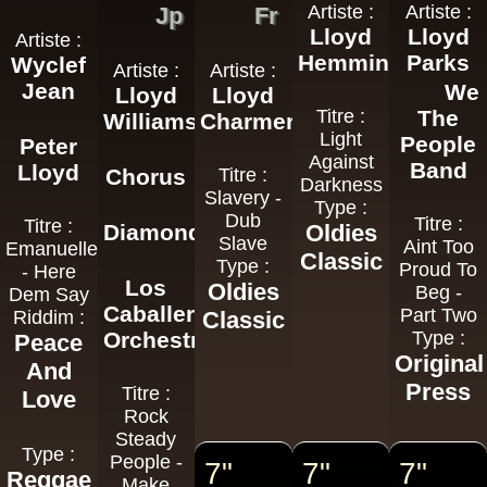
Artiste :
Artiste :
Jp
Fr
Lloyd
Lloyd
Artiste :
Hemmings
Parks
Wyclef
Artiste :
Artiste :
Jean
We
Lloyd
Lloyd
Titre :
The
Williams
Charmers
Light
People
Peter
Against
Band
Lloyd
Chorus
Titre :
Darkness
Slavery -
Type :
Dub
Titre :
Titre :
Diamonds
Oldies
Slave
Aint Too
Emanuelle
Classic
Type :
Proud To
- Here
Los
Oldies
Beg -
Dem Say
Caballeros
Part Two
Riddim :
Classic
Orchestra
Type :
Peace
Original
And
Press
Titre :
Love
Rock
Steady
Type :
People -
7"
7"
7"
Reggae
Make