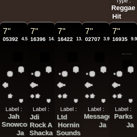
Type :
Reggae
Hit
7"
7"
7"
7"
7"
05392
4.50€
16396
14.95€
16422
13.95€
02707
3.95€
16935
9.
Label :
Label :
Label :
Label :
Label :
Jah
Message
Parks
Jdi
Ltd
Snowcone
Rock A
Hornin
Ja
Ja
Ja
Shacka
Sounds