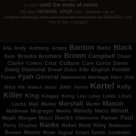
until the ends of never
© 2007
records
vinyl
We play
,
rules. Selassie say so.
meilleur affichage avec une résolution minimale de 1024*768
c'est
bon le site s'adapte!
Banton
Black
Benz
Alla
Andy
Anthony
Artists
Brown
Campbell
Brooks
Brothers
Bolo
Cham
Clarke
Culture
Cruz
Davis
Cure
Curtis
Cotton
Dawg
Diamond
Fender
Dread
Ellis
English
Dubs
Fyah
General
Heritage
Hammond
Fraser
Hero
Holt
Kartel
Kelly
irie
isaacs
John
Jones
ifrica
issac
Killer
King
Levy
Kingjay
Kong
Levi
Lewis
Lloyd
Mason
Marshall
Mail
Locks
Marley
Martin
Minott
Melody
Metro
Mcgregor
Matthews
Meeks
Nooks
Paul
Palmer
Mojah
Morgan
Mucci
Osbourne
Ranks
Rebel
Reid
Riley
Perry
Prophet
Robinson
Roots
Rose
Signal
Smith
Romeo
Smart
Soulrebel