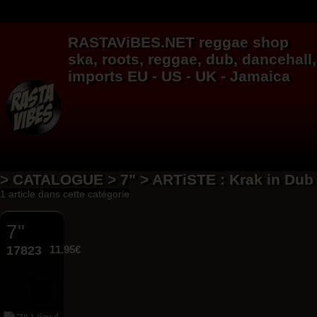
RASTAViBES.NET
reggae shop
ska, roots,
reggae
,
dub
,
dancehall
,
imports EU - US - UK - Jamaica
> CATALOGUE > 7" > ARTiSTE : Krak in Dub
1 article dans cette catégorie
7"
17823
11.95€