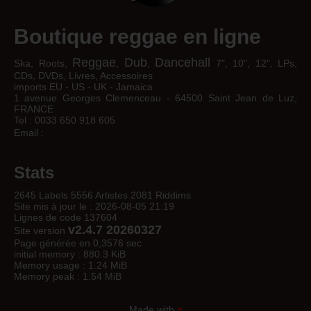
Boutique reggae en ligne
Reggae
Dub
Dancehall
Ska, Roots,
,
,
7", 10", 12", LPs,
CDs, DVDs, Livres, Accessoires
imports EU - US - UK - Jamaica
1 avenue Georges Clemenceau - 64500 Saint Jean de Luz,
FRANCE
Tel : 0033 650 918 605
Email :
Stats
2645 Labels 5556 Artistes 2081 Riddims
Site mis à jour le : 2026-08-05 21:19
Lignes de code 137604
v2.4.7 20260327
Site version
Page générée en 0,3576 sec
initial memory : 880.3 KiB
Memory usage : 1.24 MiB
Memory peak : 1.54 MiB
Made with
♥