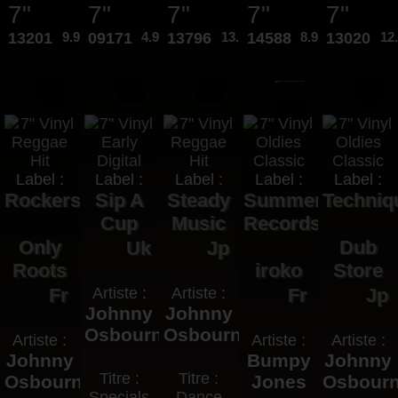
7"
7"
7"
7"
7"
13201
9.95€
09171
4.95€
13796
13.95€
14588
8.95€
13020
12
Label :
Label :
Label :
Label :
Label :
Rockers
Sip A
Steady
Summer
Techniq
Cup
Music
Records
Only
Dub
Uk
Jp
Roots
iroko
Store
Fr
Artiste :
Artiste :
Fr
Jp
Johnny
Johnny
Osbourne
Osbourne
Artiste :
Artiste :
Artiste :
Johnny
Bumpy
Johnny
Titre :
Titre :
Osbourne
Jones
Osbour
Specials
Dance