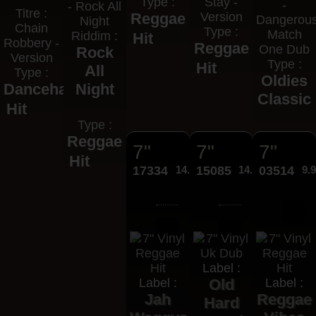
Type :
Stay -
-
- Rock All
Titre :
Reggae
Version
Dangerou
Night
Chain
Type :
Match
Riddim :
Hit
Robbery -
Reggae
One Dub
Rock
Version
Type :
Hit
All
Type :
Oldies
Dancehall
Night
Classic
Hit
Type :
Reggae
7"
7"
7"
Hit
17334
14.95€
15085
14.95€
03514
9.
Label :
Label :
Old
Label :
Jah
Reggae
Hard