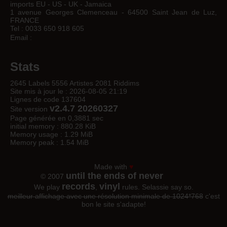
imports EU - US - UK - Jamaica
1 avenue Georges Clemenceau - 64500 Saint Jean de Luz,
FRANCE
Tel : 0033 650 918 605
Email :
Stats
2645 Labels 5556 Artistes 2081 Riddims
Site mis à jour le : 2026-08-05 21:19
Lignes de code 137604
v2.4.7 20260327
Site version
Page générée en 0,3881 sec
initial memory : 880.28 KiB
Memory usage : 1.29 MiB
Memory peak : 1.54 MiB
Made with
♥
until the ends of never
© 2007
records
vinyl
We play
,
rules. Selassie say so.
meilleur affichage avec une résolution minimale de 1024*768
c'est
bon le site s'adapte!