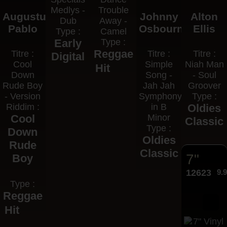
Medlys -
Trouble
Augustus
Johnny
Alton
Dub
Away -
Pablo
Osbourne
Ellis
Type :
Camel
Early
Type :
Reggae
Titre :
Titre :
Titre :
Digital
Cool
Simple
Niah Man
Hit
Down
Song -
- Soul
Rude Boy
Jah Jah
Groover
- Version
Symphony
Type :
Riddim :
in B
Oldies
Cool
Minor
Classic
Type :
Down
Oldies
Rude
Classic
7"
Boy
12623
9.
Type :
Reggae
Hit