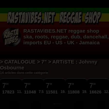
RASTAViBES.NET
reggae shop
ska, roots,
reggae
,
dub
,
dancehall
,
imports EU - US - UK - Jamaica
> CATALOGUE > 7" > ARTiSTE : Johnny
Osbourne
14 articles dans cette catégorie
7"
7"
7"
7"
7"
17823
11.95€
11048
7.50€
11501
19.95€
11808
19.95€
16626
12