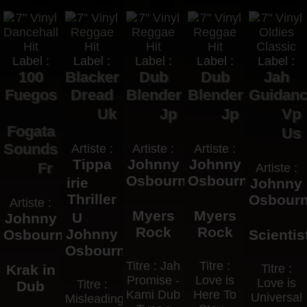
Label :
Label :
Label :
Label :
Label :
100
Blacker
Dub
Dub
Jah
Fuegos
Dread
Blender
Blender
Guidan
Uk
Jp
Jp
Vp
Fogata
Us
Sounds
Artiste :
Artiste :
Artiste :
Tippa
Johnny
Johnny
Fr
Artiste :
Osbourne
Osbourne
irie
Johnny
Thriller
Osbour
Artiste :
Myers
Myers
U
Johnny
Rock
Rock
Johnny
Osbourne
Scientis
Osbourne
Titre : Jah
Titre :
Krak in
Titre :
Promise -
Love is
Love is
Titre :
Dub
Kami Dub
Here To
Universal
Misleading