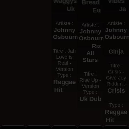
Waggys
Vibes
Bread
Uk
Ja
Eu
Artiste :
Artiste :
Artiste :
Johnny
Johnny
Johnny
Osbourne
Osbour
Osbourne
Riz
Titre : Jah
Ginja
All
Love is
Stars
Real -
Titre :
Version
Crisis -
Titre :
Type :
Give Joy
Rise Up -
Reggae
Riddim :
Version
Hit
Crisis
Type :
Uk Dub
Type :
Reggae
Hit