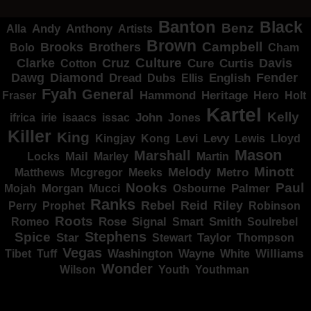
Banton
Black
Benz
Alla
Andy
Anthony
Artists
Brown
Campbell
Brooks
Brothers
Bolo
Cham
Clarke
Culture
Cruz
Davis
Cure
Curtis
Cotton
Dawg
Diamond
Fender
Dread
Ellis
English
Dubs
Fyah
General
Heritage
Hammond
Fraser
Hero
Holt
Kartel
Kelly
irie
isaacs
John
Jones
ifrica
issac
Killer
King
Levy
Kingjay
Kong
Levi
Lewis
Lloyd
Mason
Marshall
Mail
Locks
Marley
Martin
Minott
Melody
Metro
Mcgregor
Matthews
Meeks
Nooks
Paul
Palmer
Mojah
Morgan
Mucci
Osbourne
Ranks
Rebel
Reid
Riley
Perry
Prophet
Robinson
Roots
Rose
Signal
Smith
Romeo
Smart
Soulrebel
Spice
Stephens
Star
Taylor
Thompson
Stewart
Vegas
Washington
Wayne
Tibet
Tuff
White
Williams
Wonder
Youth
Wilson
Youthman