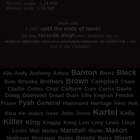
Memory usage : 1.24 MiB
Memory peak : 1.54 MiB
Made with
♥
until the ends of never
© 2007
records
vinyl
We play
,
rules. Selassie say so.
meilleur affichage avec une résolution minimale de 1024*768
c'est
bon le site s'adapte!
Banton
Black
Benz
Alla
Andy
Anthony
Artists
Brown
Campbell
Brooks
Brothers
Bolo
Cham
Clarke
Culture
Cruz
Davis
Cure
Curtis
Cotton
Dawg
Diamond
Fender
Dread
Ellis
English
Dubs
Fyah
General
Heritage
Hammond
Fraser
Hero
Holt
Kartel
Kelly
irie
isaacs
John
Jones
ifrica
issac
Killer
King
Levy
Kingjay
Kong
Levi
Lewis
Lloyd
Mason
Marshall
Mail
Locks
Marley
Martin
Minott
Melody
Metro
Mcgregor
Matthews
Meeks