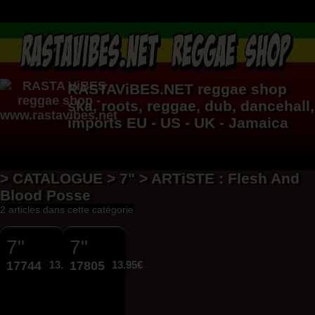
RASTAViBES.NET
reggae shop
ska, roots,
reggae
,
dub
,
dancehall
,
imports EU - US - UK - Jamaica
> CATALOGUE > 7" > ARTiSTE : Flesh And
Blood Posse
2 articles dans cette catégorie
7"
7"
17744
13.95€
17805
13.95€