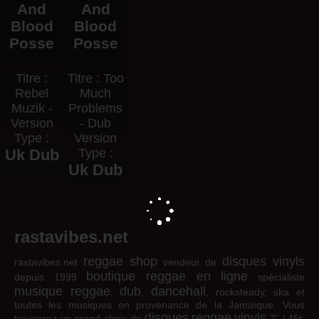
And
And
Blood
Blood
Posse
Posse
Titre :
Titre : Too
Rebel
Much
Muzik -
Problems
Version
- Dub
Type :
Version
Uk Dub
Type :
Uk Dub
rastavibes.net
reggae shop
disques vinyls
rastavibes.net
vendeur de
boutique reggae en ligne
depuis 1999
spécialiste
musique reggae
dub
dancehall
,
,
, rocksteady, ska et
toutes les musiques en provenance de la Jamaïque. Vous
disques
reggae
vinyls
trouverez un grand choix de
7" / 45t,