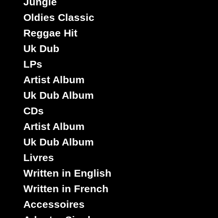
Jungle
Artiste :
Chukki
Oldies Classic
Star
Reggae Hit
Uk Dub
Titre :
Back
LPs
Door
Artist Album
Deal -
Dub
Uk Dub Album
Riddim :
CDs
Fort
Artist Album
August
Uk Dub Album
Type :
Livres
Reggae
Written in English
Hit
Written in French
Accessoires
rastavibes.net