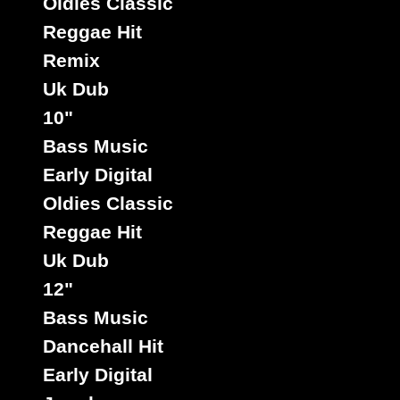
Kinte
Unfair
Oldies Classic
Nah No
Riddim :
Visions
Riddim :
Reggae Hit
Love -
None A
Serengeti
Type :
Crystal
Jah
Remix
Type :
Reggae
Ball
Children
Reggae
Type :
Uk Dub
Riddim :
Hit
Reggae
No Cry
Hit
Super
10"
Hit
Saloon
Bass Music
7"
Type :
Reggae
Early Digital
07514
5.
Type :
Hit
Reggae
Oldies Classic
Hit
Reggae Hit
Uk Dub
12"
Bass Music
Label :
Stingra
Dancehall Hit
Uk
Early Digital