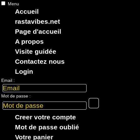
Menu
Accueil
RASTAViBES.NET
reggae shop
rastavibes.net
ska, roots,
reggae
,
dub
,
dancehall
,
Page d'accueil
imports EU - US - UK - Jamaica
A propos
Visite guidée
Contactez nous
Login
> CATALOGUE > 7" > ARTiSTE : Chukki Star
Email :
6 articles dans cette catégorie
Mot de passe :
7"
7"
7"
7"
7"
13680
6.50€
15691
11.95€
15715
10.95€
06000
3.95€
06391
4.
Creer votre compte
Mot de passe oublié
Votre panier