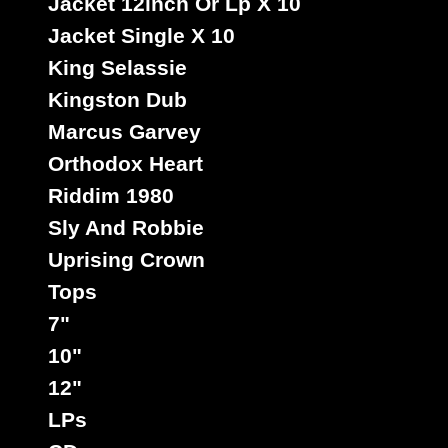
Jacket 12inch Or Lp X 10
Jacket Single X 10
King Selassie
Kingston Dub
Marcus Garvey
Orthodox Heart
Riddim 1980
Sly And Robbie
Uprising Crown
Tops
7"
10"
12"
LPs