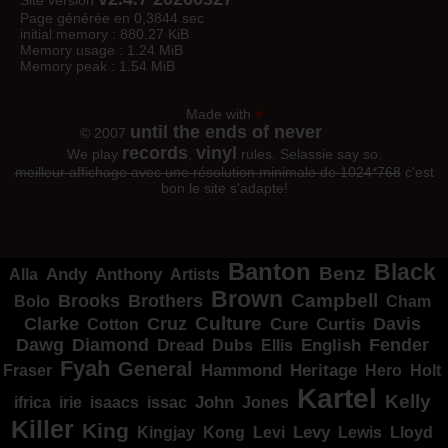
Site version
Page générée en 0,3844 sec
initial memory : 880.27 KiB
Memory usage : 1.24 MiB
Memory peak : 1.54 MiB
Made with
♥
until the ends of never
© 2007
records
vinyl
We play
,
rules. Selassie say so.
meilleur affichage avec une résolution minimale de 1024*768
c'est
bon le site s'adapte!
Banton
Black
Benz
Alla
Andy
Anthony
Artists
Brown
Campbell
Brooks
Brothers
Bolo
Cham
Clarke
Culture
Cruz
Davis
Cure
Curtis
Cotton
Dawg
Diamond
Fender
Dread
Ellis
English
Dubs
Fyah
General
Heritage
Hammond
Fraser
Hero
Holt
Kartel
Kelly
irie
isaacs
John
Jones
ifrica
issac
Killer
King
Levy
Kingjay
Kong
Levi
Lewis
Lloyd