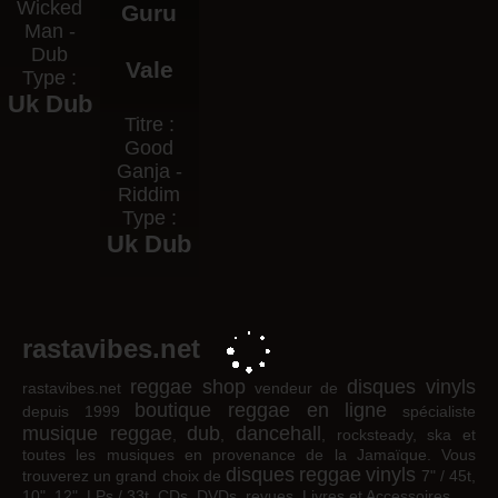
Wicked
Guru
Man -
Dub
Vale
Type :
Uk Dub
Titre :
Good
Ganja -
Riddim
Type :
Uk Dub
rastavibes.net
reggae shop
disques vinyls
rastavibes.net
vendeur de
boutique reggae en ligne
depuis 1999
spécialiste
musique reggae
dub
dancehall
,
,
, rocksteady, ska et
toutes les musiques en provenance de la Jamaïque. Vous
disques
reggae
vinyls
trouverez un grand choix de
7" / 45t,
10", 12", LPs / 33t, CDs, DVDs, revues, Livres et Accessoires.