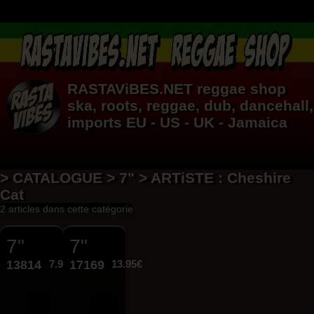
RASTAViBES.NET
reggae shop
ska, roots,
reggae
,
dub
,
dancehall
,
imports EU - US - UK - Jamaica
> CATALOGUE > 7" > ARTiSTE : Cheshire
Cat
2 articles dans cette catégorie
7"
7"
13814
7.95€
17169
13.95€