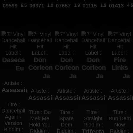
09599
6.50€
06371
1.99€
07657
1.99€
01115
1.99€
01413
4.
Label :
Label :
Label :
Label :
Label :
Daseca
Don
Don
Don
Fire
Corleon
Corleon
Corleon
Links
Eu
Ja
Ja
Ja
Ja
Artiste :
Assassin
Artiste :
Artiste :
Artiste :
Artiste :
Assassin
Assassin
Assassin
Assassi
Titre :
Dancehall
Titre : Do
Titre :
Titre :
Titre :
Again -
Mek Me
Spare
Straight
Bun Dem
Version
Hold You
Dem
Riddim :
Now
Riddim :
Riddim :
Riddim :
Trifecta
Riddim :