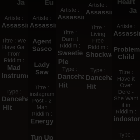
Heart
Ja
Eu
Artiste :
Ja
Artiste :
Assassin
Assassin
Artiste :
Artiste :
Assassin
Assassin
Artiste :
Titre :
Titre :
Assassi
Living
Dam it
Titre : We
Agent
Free
Riddim :
Have Gal
Riddim :
Sasco
Proble
Sweetie
From
Shockwave
Child
Riddim :
Pie
Lady
Mad
Type :
Type :
Saw
Titre :
instrument
Dancehall
Dancehall
Have it
Hit
Over
Hit
Titre :
Type :
Dere -
instagram
Dancehall
She Want
Post - 2
it in
Hit
Man
Riddim :
Riddim :
indosto
Energy
Type :
Tun Up