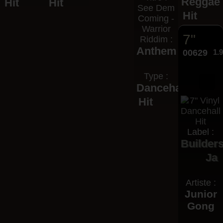
Reggae
Hit
Hit
See Dem
Hit
Coming -
Warrior
7"
Riddim :
Anthem
00629
1.
Type :
Dancehall
Hit
Label :
Builder
Ja
Artiste :
Junior
Gong