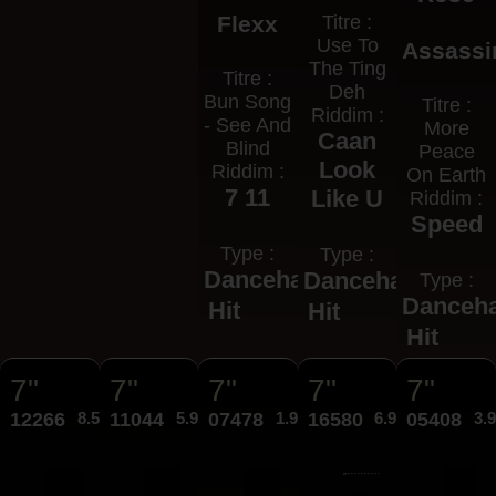
Flexx
Titre :
Use To
Assassi
The Ting
Titre :
Deh
Bun Song
Titre :
Riddim :
- See And
More
Caan
Blind
Peace
Look
Riddim :
On Earth
7 11
Like U
Riddim :
Speed
Type :
Type :
Dancehall
Dancehall
Type :
Danceha
Hit
Hit
Hit
7"
7"
7"
7"
7"
12266
8.50€
11044
5.95€
07478
1.99€
16580
6.95€
05408
3.