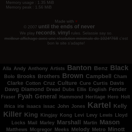
Memory usage : 1.35 MiB
Memory peak : 1.56 MiB
Made with
♥
until the ends of never
© 2007
records
vinyl
We play
,
rules. Selassie say so.
meilleur affichage avec une résolution minimale de 1024*768
c'est
bon le site s'adapte!
Banton
Black
Benz
Alla
Andy
Anthony
Artists
Brown
Campbell
Brooks
Brothers
Bolo
Cham
Clarke
Culture
Cruz
Davis
Cure
Curtis
Cotton
Dawg
Diamond
Fender
Dread
Ellis
English
Dubs
Fyah
General
Heritage
Hammond
Fraser
Hero
Holt
Kartel
Kelly
irie
isaacs
John
Jones
ifrica
issac
Killer
King
Levy
Kingjay
Kong
Levi
Lewis
Lloyd
Mason
Marshall
Mail
Locks
Marley
Martin
Minott
Melody
Metro
Mcgregor
Matthews
Meeks