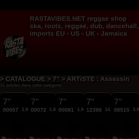
RASTAViBES.NET
reggae shop
ska, roots,
reggae
,
dub
,
dancehall
,
imports EU - US - UK - Jamaica
> CATALOGUE > 7" > ARTiSTE : Assassin
31 articles dans cette catégorie
7"
7"
7"
7"
7"
00057
1.99€
00072
1.99€
00081
1.99€
12396
14.95€
08515
3.