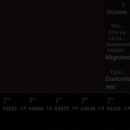
i
Octane
Titre :
Cha La
La La -
Stepasee
Riddim :
Migrain
Type :
Danceha
Hit
7"
7"
7"
7"
7"
03251
4.95€
03560
3.95€
03972
4.50€
04038
1.99€
04116
1.