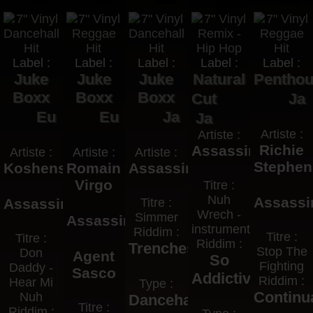
Label :
Label :
Label :
Label :
Label :
Juke
Juke
Juke
Natural
Pentho
Boxx
Boxx
Boxx
Cut
Ja
Eu
Eu
Ja
Ja
Artiste :
Artiste :
Richie
Assassin
Artiste :
Artiste :
Artiste :
Stephen
Koshens
Romain
Assassin
Virgo
Titre :
Nuh
Assassi
Assassin
Titre :
Wrech -
Simmer
Assassin
instrumental
Riddim :
Titre :
Titre :
Riddim :
Trenches
Stop The
Don
Agent
So
Fighting
Daddy -
Sasco
Addictive
Riddim :
Hear Mi
Type :
Continu
Nuh
Dancehall
Titre :
Riddim :