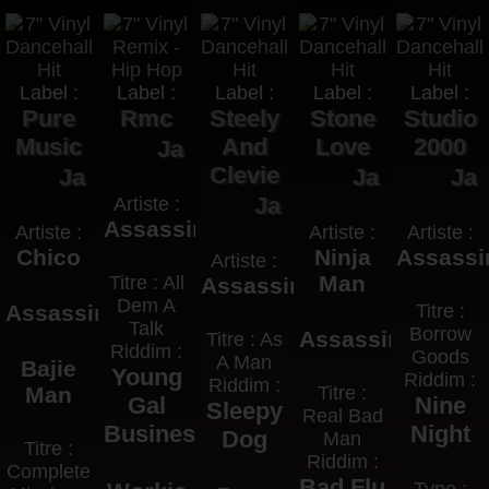
Label :
Label :
Label :
Label :
Label :
Pure
Rmc
Steely
Stone
Studio
Music
And
Love
2000
Ja
Clevie
Ja
Ja
Ja
Ja
Artiste :
Assassin
Artiste :
Artiste :
Artiste :
Chico
Ninja
Assassi
Artiste :
Man
Titre : All
Assassin
Dem A
Assassin
Titre :
Talk
Borrow
Assassin
Titre : As
Riddim :
Goods
A Man
Bajie
Young
Riddim :
Riddim :
Man
Titre :
Gal
Nine
Sleepy
Real Bad
Business
Night
Dog
Man
Titre :
Riddim :
Complete
Bad Flu