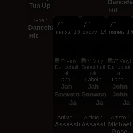
Danceha
Tun Up
Hit
Type :
7"
7"
7"
Dancehall
08623
1.99€
02072
1.99€
08095
1.
Hit
Label :
Label :
Label :
Jah
Jah
John
Snowcone
Snowcone
John
Ja
Ja
Ja
Artiste :
Artiste :
Artiste :
Assassin
Assassin
Michael
Rose