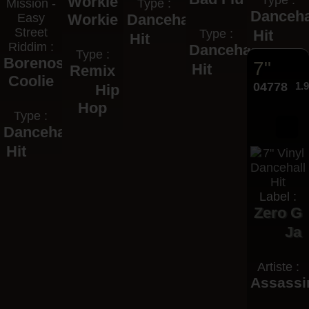
Workie
Type :
Mission -
Type :
Danceha
Easy
Workie
Dancehall
Street
Type :
Hit
Hit
Riddim :
Dancehall
Type :
Borenose
7"
Hit
Remix
Coolie
04778
1.
Hip
Hop
Type :
Dancehall
Hit
Label :
Zero G
Ja
Artiste :
Assassi