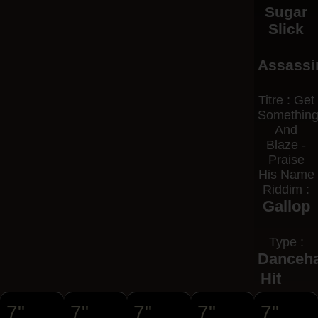
Sugar
Slick
Assassi
Titre : Get
Somethin
And
Blaze -
Praise
His Name
Riddim :
Gallop
Type :
Danceha
Hit
7"
7"
7"
7"
7"