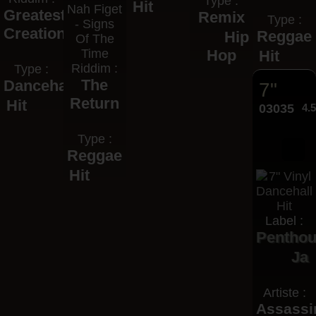
Type :
Hit
Nah Figet
Greatest
Remix
Type :
- Signs
Creation
Reggae
Hip
Of The
Time
Hop
Hit
Riddim :
Type :
The
Dancehall
7"
Return
Hit
03035
4.
Type :
Reggae
Hit
Label :
Pentho
Ja
Artiste :
Assassi