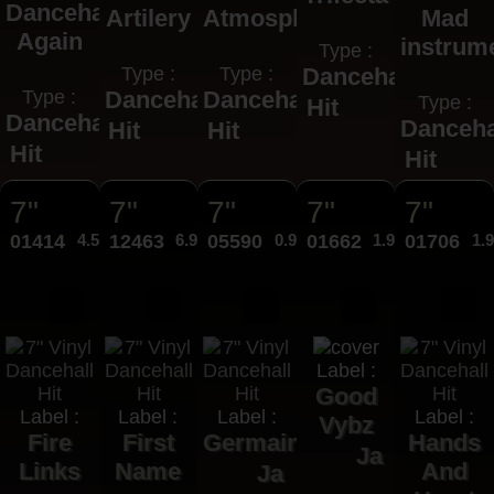
Dancehall
Artilery
Atmosphere
Mad
Again
instrum
Type :
Type :
Type :
Dancehall
Type :
Dancehall
Dancehall
Type :
Hit
Dancehall
Danceha
Hit
Hit
Hit
Hit
7"
7"
7"
7"
7"
01414
4.50€
12463
6.95€
05590
0.99€
01662
1.99€
01706
1.
Label :
Good
Label :
Label :
Label :
Label :
Vybz
Fire
First
Germain
Hands
Ja
Links
Name
And
Ja