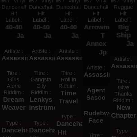
Label :
Label :
Label :
Label :
Label :
40-40
40-40
40-40
Arrowman
Big
Ship
Ja
Ja
Ja
T
Annex
Ja
Artiste :
Artiste :
Artiste :
Jp
Assassin
Assassin
Assassin
Artiste :
Assassi
Artiste :
Titre :
Titre :
Titre :
Assassin
Girls
Gangsta
Roll in
Titre :
Alone
City
Riddim :
Give
Agent
Riddim :
Riddim :
Time
Thanks
Sasco
Dream
Lenkys
Travel
Riddim :
Weaver
instrumental
New
Rudebwoy
Chapter
Type :
Face
Type :
Type :
Dancehall
Dancehall
Dancehall
Type :
Hit
Titre :